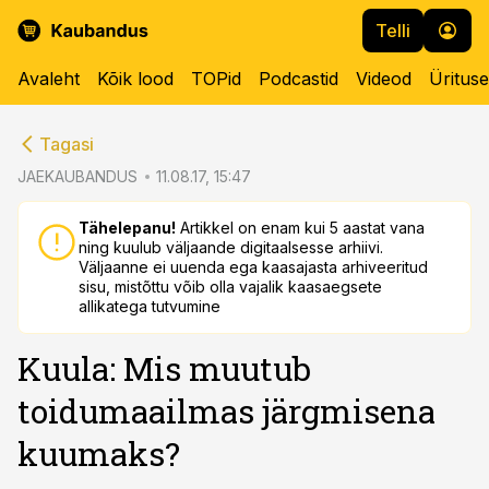
Telli
Avaleht
Kõik lood
TOPid
Podcastid
Videod
Üritus
cebook
cebook
Tagasi
Twitter)
Twitter)
JAEKAUBANDUS
11.08.17, 15:47
kedIn
kedIn
Tähelepanu!
Artikkel on enam kui 5 aastat vana
ning kuulub väljaande digitaalsesse arhiivi.
ail
ail
Väljaanne ei uuenda ega kaasajasta arhiveeritud
sisu, mistõttu võib olla vajalik kaasaegsete
k
k
allikatega tutvumine
Kuula: Mis muutub
toidumaailmas järgmisena
kuumaks?