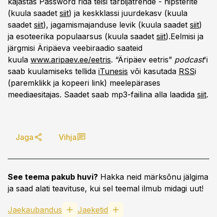
kajastas Password rida teisi tarbijatrende - hipsterite
(kuula saadet
siit
) ja keskklassi juurdekasv (kuula
saadet
siit
), jagamismajanduse levik (kuula saadet
siit
)
ja esoteerika populaarsus (kuula saadet
siit
).Eelmisi ja
järgmisi Äripäeva veebiraadio saateid
kuula
www.aripaev.ee/eetris
. “Äripäev eetris”
podcast
'i
saab kuulamiseks tellida
iTunesis
või kasutada
RSS
i
(paremklikk ja kopeeri link) meelepärases
meediaesitajas. Saadet saab mp3-failina alla laadida
siit
.
Jaga
Vihja
See teema pakub huvi?
Hakka neid märksõnu jälgima
ja saad alati teavituse, kui sel teemal ilmub midagi uut!
Jaekaubandus
Jaeketid