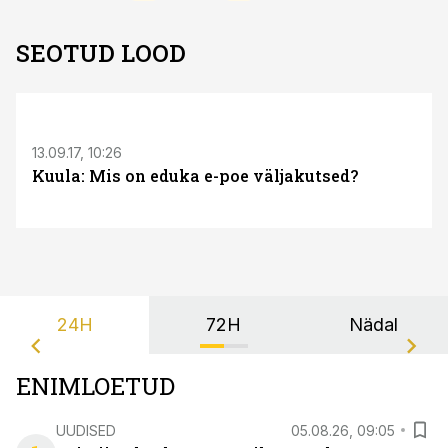
SEOTUD LOOD
S
13.09.17, 10:26
Kuula: Mis on eduka e-poe väljakutsed?
24H
72H
Nädal
ENIMLOETUD
UUDISED
05.08.26, 09:05