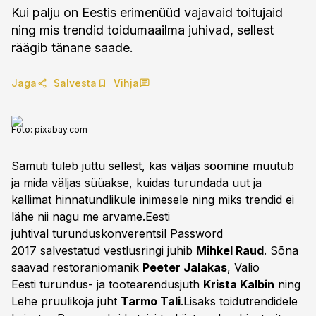
Kui palju on Eestis erimenüüd vajavaid toitujaid
ning mis trendid toidumaailma juhivad, sellest
räägib tänane saade.
Jaga
Salvesta
Vihja
Foto:
pixabay.com
Samuti tuleb juttu sellest, kas väljas söömine muutub
ja mida väljas süüakse, kuidas turundada uut ja
kallimat hinnatundlikule inimesele ning miks trendid ei
lähe nii nagu me arvame.Eesti
juhtival turunduskonverentsil Password
2017 salvestatud vestlusringi juhib
Mihkel Raud
. Sõna
saavad restoraniomanik
Peeter Jalakas
, Valio
Eesti turundus- ja tootearendusjuth
Krista Kalbin
ning
Lehe pruulikoja juht
Tarmo Tali
.Lisaks toidutrendidele