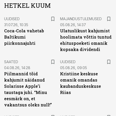
HETKEL KUUM
UUDISED
MAJANDUSTULEMUSED
31.07.26, 10:35
05.08.26, 14:37
Coca-Cola vahetab
Ulatuslikust kahjumist
Baltikumi
hoolimata võttis tuntud
piirkonnajuhti
ehituspoeketi omanik
kopsaka dividendi
SAATED
UUDISED
04.08.26, 14:28
05.08.26, 09:05
Piilmannid tõid
Kristiine keskuse
kahjumit näidanud
omanik omandas
Solarisse Apple’i
kaubanduskeskuse
taustaga juhi. “Minu
Riias
eesmärk on, et
vakantsus oleks null!”