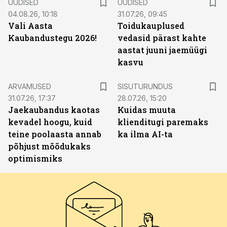
UUDISED
UUDISED
04.08.26, 10:18
31.07.26, 09:45
Vali Aasta
Toidukauplused
Kaubandustegu 2026!
vedasid pärast kahte
aastat juuni jaemüügi
kasvu
ST
ARVAMUSED
SISUTURUNDUS
31.07.26, 17:37
28.07.26, 15:20
Jaekaubandus kaotas
Kuidas muuta
kevadel hoogu, kuid
klienditugi paremaks
teine poolaasta annab
ka ilma AI-ta
põhjust mõõdukaks
optimismiks