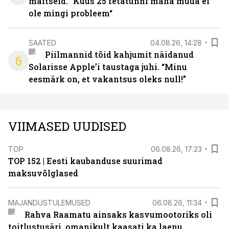
maitseid. “Kuus 25 fetatünni maha müüa ei
ole mingi probleem“
SAATED
04.08.26, 14:28
Piilmannid tõid kahjumit näidanud
6
Solarisse Apple’i taustaga juhi. “Minu
eesmärk on, et vakantsus oleks null!”
VIIMASED UUDISED
TOP
06.08.26, 17:23
TOP 152 | Eesti kaubanduse suurimad
maksuvõlglased
MAJANDUSTULEMUSED
06.08.26, 11:34
Rahva Raamatu ainsaks kasvumootoriks oli
toitlustusäri, omanikult kaasati ka laenu