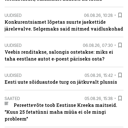
UUDISED
06.08.26, 10:28
Konkurentsiamet lõpetas suurte jaekettide
järelevalve. Selgemaks said mitmed vaidluskohad
UUDISED
06.08.26, 07:30
Veebis renditakse, salongis ostetakse: miks ei
taha eestlane autot e-poest päriseks osta?
UUDISED
05.08.26, 15:42
Eesti uute sõiduautode turg on jätkuvalt plussis
SAATED
05.08.26, 15:38
Pereettevõte toob Eestisse Kreeka maitseid.
“Kuus 25 fetatünni maha müüa ei ole mingi
probleem“