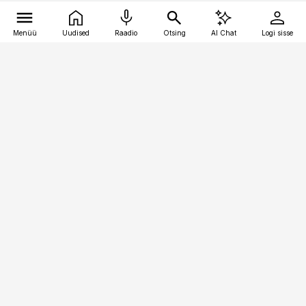
Menüü
Uudised
Raadio
Otsing
AI Chat
Logi sisse
Vana-Lõuna 39/1, 19094 Tallinn
(+372) 667 0111
kaubandus@kaubandus.ee
Telli
Reklaam
Firmast
Sisu kasutamisõigused
Ajakirjaniku
eetikakoodeks
Üldtingimused
Privaatsustingimused
Küpsiste poliitika
KKK
Eesti Meediaettevõtete
Eelistuste haldamine