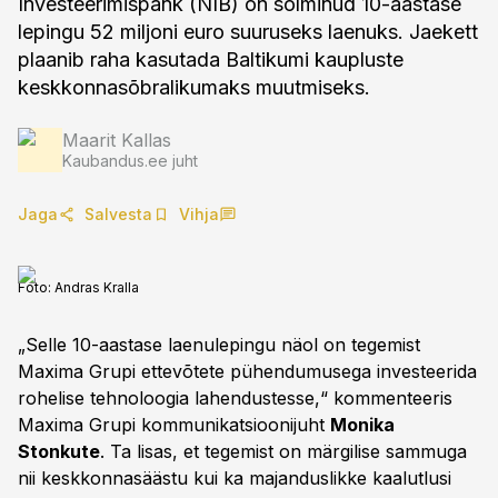
Investeerimispank (NIB) on sõlminud 10-aastase
lepingu 52 miljoni euro suuruseks laenuks. Jaekett
plaanib raha kasutada Baltikumi kaupluste
keskkonnasõbralikumaks muutmiseks.
Maarit Kallas
Kaubandus.ee juht
Jaga
Salvesta
Vihja
Foto:
Andras Kralla
„Selle 10-aastase laenulepingu näol on tegemist
Maxima Grupi ettevõtete pühendumusega investeerida
rohelise tehnoloogia lahendustesse,“ kommenteeris
Maxima Grupi kommunikatsioonijuht
Monika
Stonkute
. Ta lisas, et tegemist on märgilise sammuga
nii keskkonnasäästu kui ka majanduslikke kaalutlusi