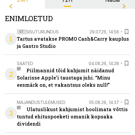
ENIMLOETUD
SISUTURUNDUS
29.07.26, 14:56
ST
1
Tartus avatakse PROMO Cash&Carry kauplus
ja Gastro Studio
SAATED
04.08.26, 14:28
Piilmannid tõid kahjumit näidanud
2
Solarisse Apple’i taustaga juhi. “Minu
eesmärk on, et vakantsus oleks null!”
MAJANDUSTULEMUSED
05.08.26, 14:37
Ulatuslikust kahjumist hoolimata võttis
3
tuntud ehituspoeketi omanik kopsaka
dividendi