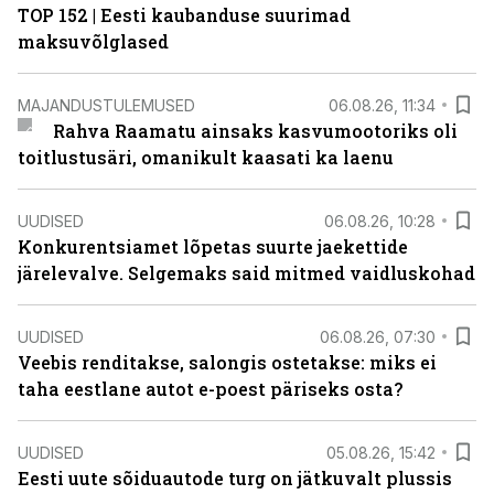
TOP 152 | Eesti kaubanduse suurimad
maksuvõlglased
MAJANDUSTULEMUSED
06.08.26, 11:34
Rahva Raamatu ainsaks kasvumootoriks oli
toitlustusäri, omanikult kaasati ka laenu
UUDISED
06.08.26, 10:28
Konkurentsiamet lõpetas suurte jaekettide
järelevalve. Selgemaks said mitmed vaidluskohad
UUDISED
06.08.26, 07:30
Veebis renditakse, salongis ostetakse: miks ei
taha eestlane autot e-poest päriseks osta?
UUDISED
05.08.26, 15:42
Eesti uute sõiduautode turg on jätkuvalt plussis