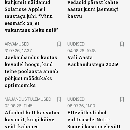
kahjumit näidanud
vedasid pärast kahte
Solarisse Apple’i
aastat juuni jaemüügi
taustaga juhi. “Minu
kasvu
eesmärk on, et
vakantsus oleks null!”
ARVAMUSED
UUDISED
31.07.26, 17:37
04.08.26, 10:18
Jaekaubandus kaotas
Vali Aasta
kevadel hoogu, kuid
Kaubandustegu 2026!
teine poolaasta annab
põhjust mõõdukaks
optimismiks
MAJANDUSTULEMUSED
UUDISED
03.08.26, 11:45
08.07.26, 11:00
Alkoholikett kasvatas
Ettevõtlusliidud
kasumit, kuigi käive
valitsusele: Nutri-
veidi kahanes
Score'i kasutuselevõtt