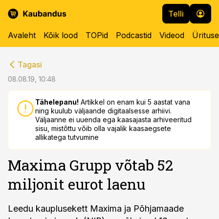
Telli
Avaleht
Kõik lood
TOPid
Podcastid
Videod
Üritus
cebook
cebook
Tagasi
Twitter)
Twitter)
08.08.19, 10:48
kedIn
kedIn
Tähelepanu!
Artikkel on enam kui 5 aastat vana
ning kuulub väljaande digitaalsesse arhiivi.
ail
ail
Väljaanne ei uuenda ega kaasajasta arhiveeritud
sisu, mistõttu võib olla vajalik kaasaegsete
k
k
allikatega tutvumine
Maxima Grupp võtab 52
miljonit eurot laenu
Leedu kauplusekett Maxima ja Põhjamaade