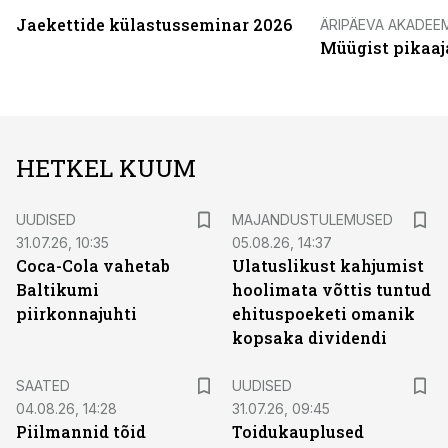
Jaekettide külastusseminar 2026
ÄRIPÄEVA AKADEE
Müügist pikaaj
HETKEL KUUM
UUDISED
MAJANDUSTULEMUSED
31.07.26, 10:35
05.08.26, 14:37
Coca-Cola vahetab
Ulatuslikust kahjumist
Baltikumi
hoolimata võttis tuntud
piirkonnajuhti
ehituspoeketi omanik
kopsaka dividendi
SAATED
UUDISED
04.08.26, 14:28
31.07.26, 09:45
Piilmannid tõid
Toidukauplused