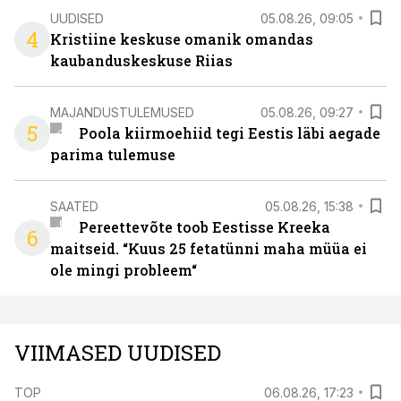
UUDISED
05.08.26, 09:05
4
Kristiine keskuse omanik omandas
kaubanduskeskuse Riias
MAJANDUSTULEMUSED
05.08.26, 09:27
5
Poola kiirmoehiid tegi Eestis läbi aegade
parima tulemuse
SAATED
05.08.26, 15:38
Pereettevõte toob Eestisse Kreeka
6
maitseid. “Kuus 25 fetatünni maha müüa ei
ole mingi probleem“
VIIMASED UUDISED
TOP
06.08.26, 17:23