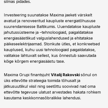
silmas pidades.
Investeering suunatakse Maxima jaeketi värskelt
avatud ja renoveeritud kaupluste energiatõhususe
suurendamisesse Baltikumis. Uuendatakse kaupluste
jahutussüsteeme ja –tehnoloogiaid, paigaldatakse
energiasäästlikud valguslahendused ja ehitatakse
päikeseelektrijaamad. Stonkute ütles, et konkreetsed
kauplused, kuhu uusi tehnoloogiaid paigaldatakse,
valitakse lähtuvalt sellest, kus õnnestub saavutada
kõige kõrgem energiasäästu tase.
Maxima Grupi finantsjuht
Vitalij Rakovski
sõnul on
üks ettevõtte strateegia toimida tõhusalt ja
jätkusuutlikul viisil ning seetõttu soovivad nad oma
ettevõtte tegevuse ulatust arvestades hakata rohkem
kasutama keskkonnasõbralikke lahendusi.