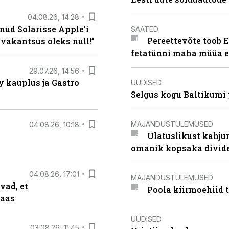
04.08.26, 14:28
nud Solarisse Apple’i
SAATED
Pereettevõte toob E
 vakantsus oleks null!”
fetatünni maha müüa ei
29.07.26, 14:56
 kauplus ja Gastro
UUDISED
Selgus kogu Baltikumi
MAJANDUSTULEMUSED
04.08.26, 10:18
Ulatuslikust kahju
omanik kopsaka divid
04.08.26, 17:01
MAJANDUSTULEMUSED
vad, et
Poola kiirmoehiid 
taas
UUDISED
03.08.26, 11:45