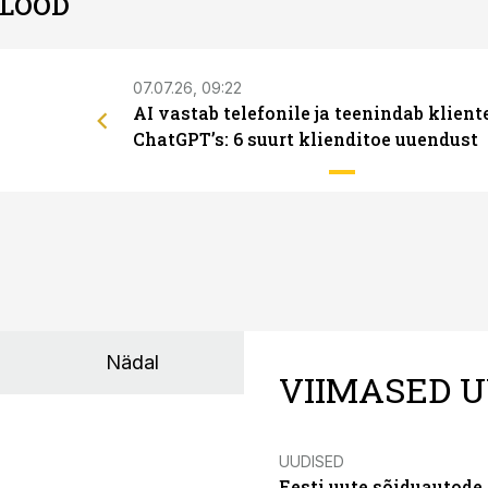
 LOOD
07.07.26, 09:22
AI vastab telefonile ja teenindab klient
ChatGPT’s: 6 suurt klienditoe uuendust
Nädal
VIIMASED U
UUDISED
Eesti uute sõiduautode 