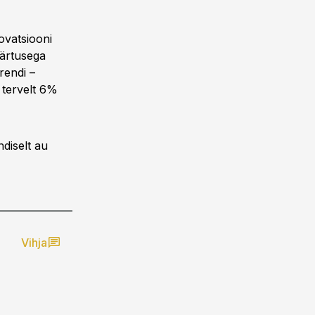
ovatsiooni
äärtusega
rendi –
 tervelt 6%
diselt au
Vihja