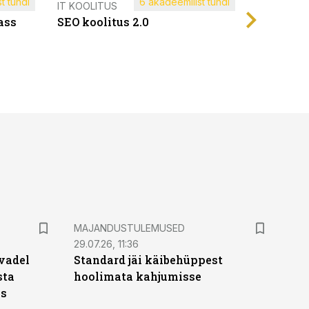
t tundi
6 akadeemilist tundi
Müügijuh
IT KOOLITUS
ass
SEO koolitus 2.0
MAJANDUSTULEMUSED
29.07.26, 11:36
vadel
Standard jäi käibehüppest
sta
hoolimata kahjumisse
ks