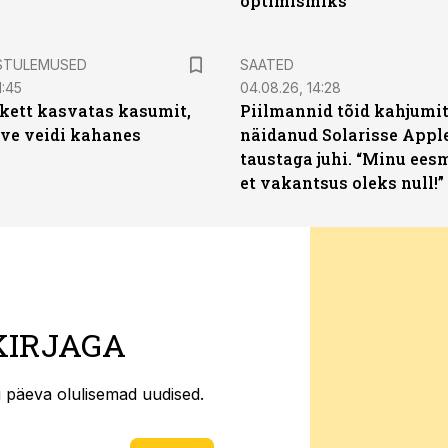
optimismiks
STULEMUSED
SAATED
1:45
04.08.26, 14:28
kett kasvatas kasumit,
Piilmannid tõid kahjumi
ive veidi kahanes
näidanud Solarisse Apple
taustaga juhi. “Minu ees
et vakantsus oleks null!”
KIRJAGA
ti päeva olulisemad uudised.