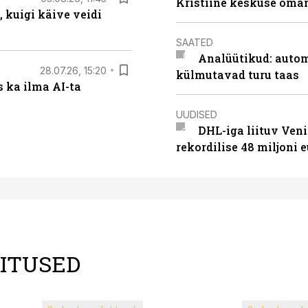
Kristiine keskuse oma
 kuigi käive veidi
SAATED
Analüütikud: auto
28.07.26, 15:20
külmutavad turu taas
 ka ilma AI-ta
UUDISED
DHL-iga liituv Ven
rekordilise 48 miljoni 
LITUSED