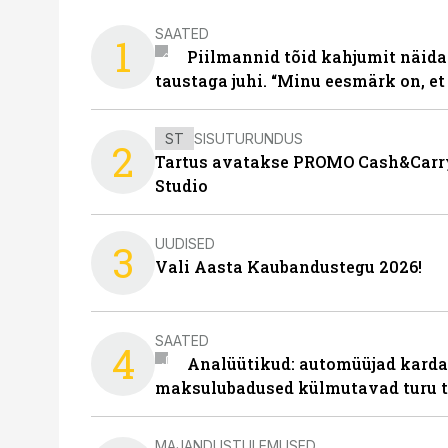
SAATED
1
Piilmannid tõid kahjumit näida
taustaga juhi. “Minu eesmärk on, et
ST
SISUTURUNDUS
2
Tartus avatakse PROMO Cash&Carry
Studio
UUDISED
3
Vali Aasta Kaubandustegu 2026!
SAATED
4
Analüütikud: automüüjad karda
maksulubadused külmutavad turu 
MAJANDUSTULEMUSED