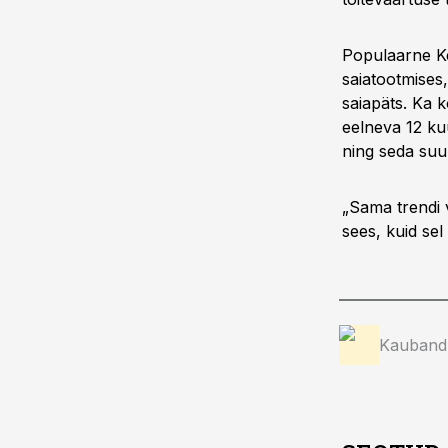
Populaarne Kee
saiatootmises
saiapäts. Ka k
eelneva 12 ku
ning seda suu
„Sama trendi 
sees, kuid sel
Kauband