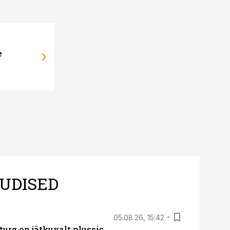
e
UDISED
05.08.26, 15:42
turg on jätkuvalt plussis