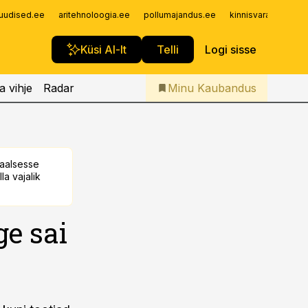
Iseteenindus
uudised.ee
aritehnoloogia.ee
pollumajandus.ee
kinnisvarauudised.
Telli Kaubandus
Küsi AI-lt
Telli
Logi sisse
a vihje
Radar
Minu Kaubandus
taalsesse
la vajalik
ge sai