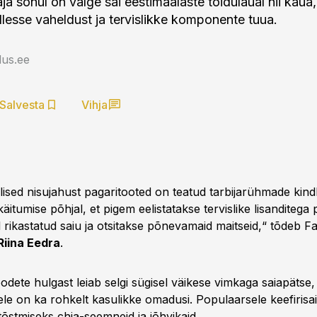
ja sõnul on valge sai eestimaalaste toidulaual nii kaua,
lesse vaheldust ja tervislikke komponente tuua.
us.ee
Salvesta
Vihja
alised nisujahust pagaritooted on teatud tarbijarühmade kin
äitumise põhjal, et pigem eelistatakse tervislike lisanditega 
rikastatud saiu ja otsitakse põnevamaid maitseid,“ tõdeb Fa
Riina Eedra
.
odete hulgast leiab selgi sügisel väikese vimkaga saiapätse, m
le on ka rohkelt kasulikke omadusi. Populaarsele keefirisaia
tõstmiseks chia-seemneid ja jõhvikaid.