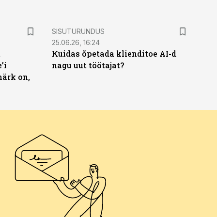
ST
SISUTURUNDUS
25.06.26, 16:24
t
Kuidas õpetada klienditoe AI-d
’i
nagu uut töötajat?
märk on,