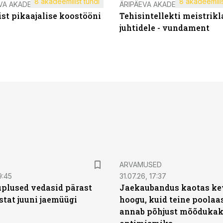
8 akadeemilist tundi
8 akadeemilis
VA AKADEEMIA
ÄRIPÄEVA AKADEEMIA
st pikaajalise koostööni
Tehisintellekti meistrikl
juhtidele - vundament
ARVAMUSED
9:45
31.07.26, 17:37
plused vedasid pärast
Jaekaubandus kaotas ke
stat juuni jaemüügi
hoogu, kuid teine poolaa
annab põhjust mõõduka