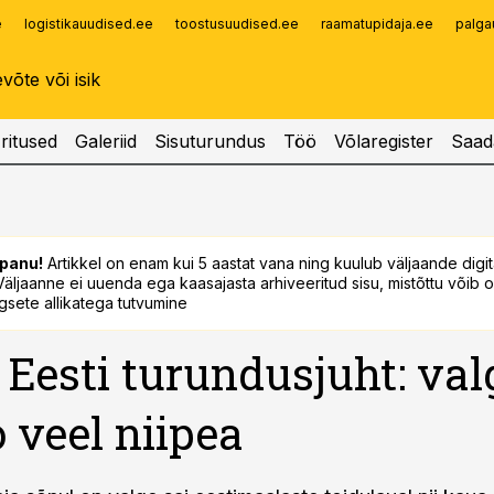
e
logistikauudised.ee
toostusuudised.ee
raamatupidaja.ee
palga
Infopank
Radar
ritused
Galeriid
Sisuturundus
Töö
Võlaregister
Saad
panu!
Artikkel on enam kui 5 aastat vana ning kuulub väljaande digi
. Väljaanne ei uuenda ega kaasajasta arhiveeritud sisu, mistõttu võib ol
sete allikatega tutvumine
 Eesti turundusjuht: val
o veel niipea