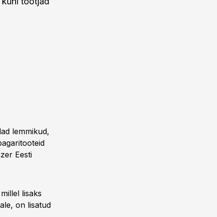
 kuni tootjad
dlad lemmikud,
pagaritooteid
zer Eesti
illel lisaks
le, on lisatud