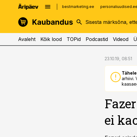
bestmarketing.ee
personaliuudised.e
kinnisvarauudised.ee
imelineajalugu.ee
logistikauudised.ee
imelineteadus.ee
Avaleht
Kõik lood
TOPid
Podcastid
Videod
Ü
cebook
cebook
23.10.19, 08:51
Twitter)
Twitter)
Tähele
kedIn
kedIn
arhiivi
kaasaeg
ail
ail
Fazer
k
k
ei ka