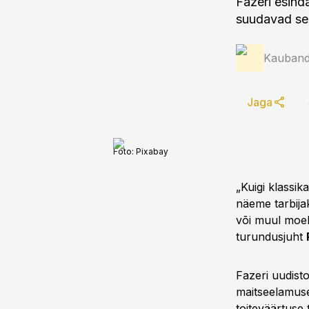
Fazeri esinda
suudavad sel
Kauband
Jaga
Foto:
Pixabay
„Kuigi klassik
näeme tarbijak
või muul moel 
turundusjuht
Fazeri uudisto
maitseelamuse
toiteväärtuse 