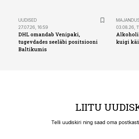
UUDISED
MAJANDU
27.07.26, 16:59
03.08.26, 1
DHL omandab Venipaki,
Alkoholi
tugevdades seeläbi positsiooni
kuigi kä
Baltikumis
LIITU UUDIS
Telli uudiskiri ning saad oma postkas