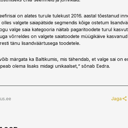
firisai on alates turule tulekust 2016. aastal tõestanud inn
, olles valgete saiapätside segmendis kõige ostetum lisandv
ogu valge saia kategooria näitab pagaritoodete turul kasvut
uga võrreldes on valgete saiatoodete müügikäive kasvanud
resti tänu lisandväärtusega toodetele.
võib märgata ka Baltikumis, mis tähendab, et valge sai on en
 peab olema lisaks midagi unikaalset,“ sõnab Eedra.
us.ee
Jaga