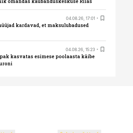
nik omandas kaubanduskeskuse Riias
04.08.26, 17:01
müüjad kardavad, et maksulubadused
04.08.26, 15:23
ipak kasvatas esimese poolaasta käibe
euroni