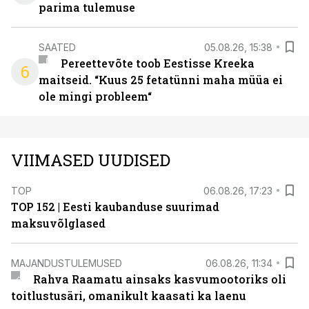
parima tulemuse
SAATED
05.08.26, 15:38
Pereettevõte toob Eestisse Kreeka
6
maitseid. “Kuus 25 fetatünni maha müüa ei
ole mingi probleem“
VIIMASED UUDISED
TOP
06.08.26, 17:23
TOP 152 | Eesti kaubanduse suurimad
maksuvõlglased
MAJANDUSTULEMUSED
06.08.26, 11:34
Rahva Raamatu ainsaks kasvumootoriks oli
toitlustusäri, omanikult kaasati ka laenu