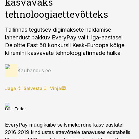
kasvavaks
tehnoloogiaettevõtteks
Tallinnas tegutsev digimaksete haldamise
lahendust pakkuv EveryPay valiti iga-aastasel
Deloitte Fast 50 konkursil Kesk-Euroopa kõige
kiiremini kasvavate tehnoloogiafirmade hulka.
Kaubandus.ee
Jaga
Salvesta
Vihja
Lauri Teder
EveryPay müügikäibe seitsmekordne kasv aastatel
2016-2019 kindlustas ettevõttele tänavuses edetabelis