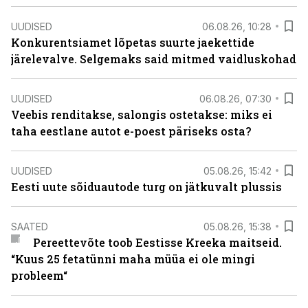
UUDISED
06.08.26, 10:28
Konkurentsiamet lõpetas suurte jaekettide
järelevalve. Selgemaks said mitmed vaidluskohad
UUDISED
06.08.26, 07:30
Veebis renditakse, salongis ostetakse: miks ei
taha eestlane autot e-poest päriseks osta?
UUDISED
05.08.26, 15:42
Eesti uute sõiduautode turg on jätkuvalt plussis
SAATED
05.08.26, 15:38
Pereettevõte toob Eestisse Kreeka maitseid.
“Kuus 25 fetatünni maha müüa ei ole mingi
probleem“