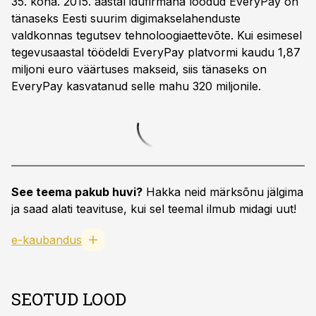
35. koha. 2015. aastal idufirmana loodud EveryPay on
tänaseks Eesti suurim digimakselahenduste
valdkonnas tegutsev tehnoloogiaettevõte. Kui esimesel
tegevusaastal töödeldi EveryPay platvormi kaudu 1,87
miljoni euro väärtuses makseid, siis tänaseks on
EveryPay kasvatanud selle mahu 320 miljonile.
See teema pakub huvi?
Hakka neid märksõnu jälgima
ja saad alati teavituse, kui sel teemal ilmub midagi uut!
e-kaubandus
SEOTUD LOOD