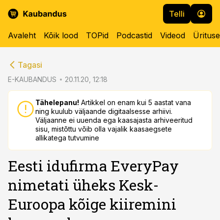
Telli
Avaleht
Kõik lood
TOPid
Podcastid
Videod
Üritus
cebook
Tagasi
Twitter)
E-KAUBANDUS
20.11.20, 12:18
kedIn
Tähelepanu!
Artikkel on enam kui 5 aastat vana
ning kuulub väljaande digitaalsesse arhiivi.
ail
Väljaanne ei uuenda ega kaasajasta arhiveeritud
sisu, mistõttu võib olla vajalik kaasaegsete
k
allikatega tutvumine
Eesti idufirma EveryPay
nimetati üheks Kesk-
Euroopa kõige kiiremini