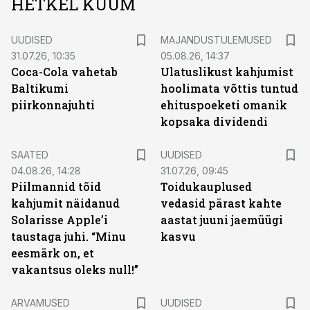
HETKEL KUUM
UUDISED
MAJANDUSTULEMUSED
31.07.26, 10:35
05.08.26, 14:37
Coca-Cola vahetab
Ulatuslikust kahjumist
Baltikumi
hoolimata võttis tuntud
piirkonnajuhti
ehituspoeketi omanik
kopsaka dividendi
SAATED
UUDISED
04.08.26, 14:28
31.07.26, 09:45
Piilmannid tõid
Toidukauplused
kahjumit näidanud
vedasid pärast kahte
Solarisse Apple’i
aastat juuni jaemüügi
taustaga juhi. “Minu
kasvu
eesmärk on, et
vakantsus oleks null!”
ARVAMUSED
UUDISED