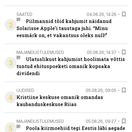
SAATED
04.08.26, 14:28
Piilmannid tõid kahjumit näidanud
2
Solarisse Apple’i taustaga juhi. “Minu
eesmärk on, et vakantsus oleks null!”
MAJANDUSTULEMUSED
05.08.26, 14:37
Ulatuslikust kahjumist hoolimata võttis
3
tuntud ehituspoeketi omanik kopsaka
dividendi
UUDISED
05.08.26, 09:05
4
Kristiine keskuse omanik omandas
kaubanduskeskuse Riias
MAJANDUSTULEMUSED
05.08.26, 09:27
5
Poola kiirmoehiid tegi Eestis läbi aegade