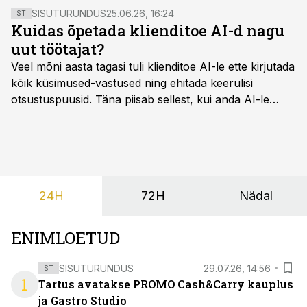
SISUTURUNDUS
25.06.26, 16:24
ST
Kuidas õpetada klienditoe AI-d nagu
uut töötajat?
Veel mõni aasta tagasi tuli klienditoe AI-le ette kirjutada
kõik küsimused-vastused ning ehitada keerulisi
otsustuspuusid. Täna piisab sellest, kui anda AI-le
ligipääs õigetele teadmisteallikatele ning kirjeldada
ülesanne tekstina.
24H
72H
Nädal
ENIMLOETUD
SISUTURUNDUS
29.07.26, 14:56
ST
1
Tartus avatakse PROMO Cash&Carry kauplus
ja Gastro Studio