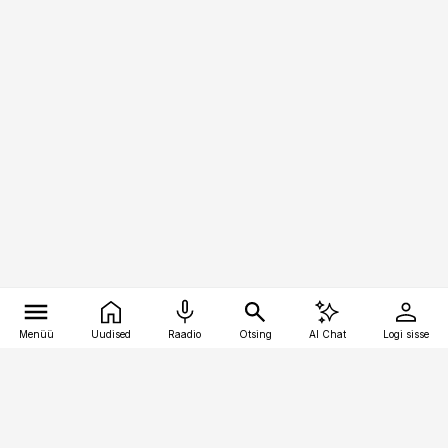
Menüü
Uudised
Raadio
Otsing
AI Chat
Logi sisse
Vana-Lõuna 39/1, 19094 Tallinn