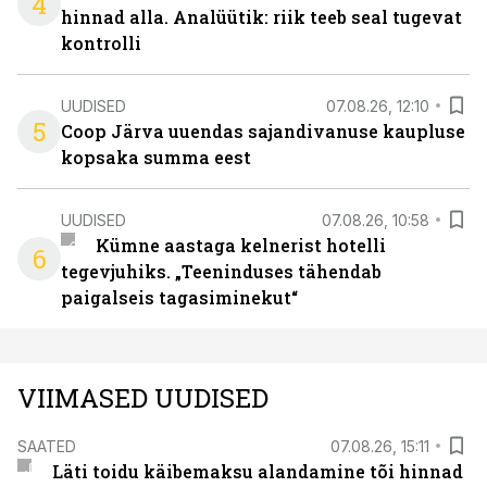
4
hinnad alla. Analüütik: riik teeb seal tugevat
kontrolli
UUDISED
07.08.26, 12:10
5
Coop Järva uuendas sajandivanuse kaupluse
kopsaka summa eest
UUDISED
07.08.26, 10:58
Kümne aastaga kelnerist hotelli
6
tegevjuhiks. „Teeninduses tähendab
paigalseis tagasiminekut“
VIIMASED UUDISED
SAATED
07.08.26, 15:11
Läti toidu käibemaksu alandamine tõi hinnad