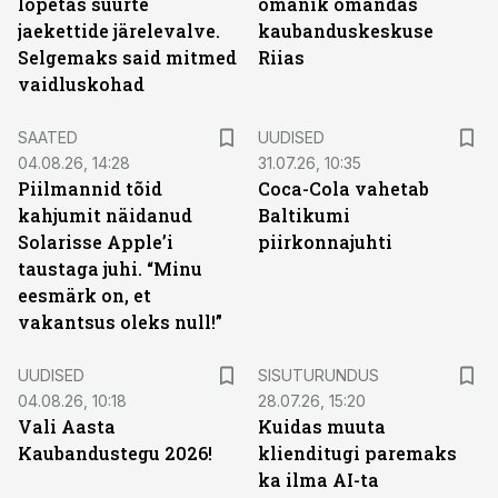
lõpetas suurte
omanik omandas
jaekettide järelevalve.
kaubanduskeskuse
Selgemaks said mitmed
Riias
vaidluskohad
SAATED
UUDISED
04.08.26, 14:28
31.07.26, 10:35
Piilmannid tõid
Coca-Cola vahetab
kahjumit näidanud
Baltikumi
Solarisse Apple’i
piirkonnajuhti
taustaga juhi. “Minu
eesmärk on, et
vakantsus oleks null!”
ST
UUDISED
SISUTURUNDUS
04.08.26, 10:18
28.07.26, 15:20
Vali Aasta
Kuidas muuta
Kaubandustegu 2026!
klienditugi paremaks
ka ilma AI-ta