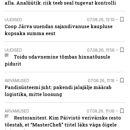
alla. Analüütik: riik teeb seal tugevat kontrolli
UUDISED
07.08.26, 12:10
Coop Järva uuendas sajandivanuse kaupluse
kopsaka summa eest
UUDISED
07.08.26, 11:58
Toidu odavnemine tõmbas hinnatõusule
pidurit
ARVAMUSED
07.08.26, 11:18
Pandisüsteemi juht: pakendi jalajälje määrab
logistika, mitte loosung
ARVAMUSED
07.08.26, 11:06
Restoranitest. Kim Päivistö verivärske resto
tõestab, et “MasterChefi” tiitel läks väga õigele