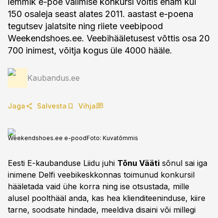
lemmik e-poe valimise konkursi võitis enam kui
150 osaleja seast alates 2011. aastast e-poena
tegutsev jalatsite ning riiete veebipood
Weekendshoes.ee. Veebihääletusest võttis osa 20
700 inimest, võitja kogus üle 4000 hääle.
Kaubandus.ee
Jaga
Salvesta
Vihja
Weekendshoes.ee e-pood
Foto:
Kuvatõmmis
Eesti E-kaubanduse Liidu juhi
Tõnu Vääti
sõnul sai iga
inimene Delfi veebikeskkonnas toimunud konkursil
hääletada vaid ühe korra ning ise otsustada, mille
alusel poolthääl anda, kas hea klienditeeninduse, kiire
tarne, soodsate hindade, meeldiva disaini või millegi