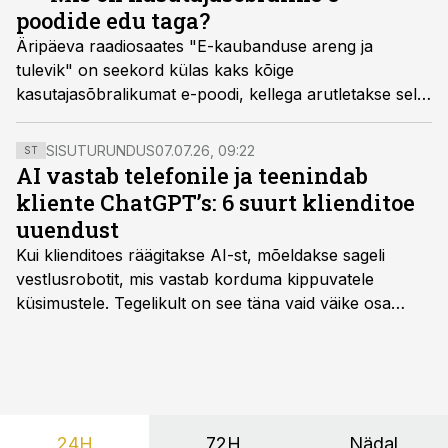
poodide edu taga?
Äripäeva raadiosaates "E-kaubanduse areng ja
tulevik" on seekord külas kaks kõige
kasutajasõbralikumat e-poodi, kellega arutletakse selle
üle, kuidas nad sinna on jõudnud.
SISUTURUNDUS
07.07.26, 09:22
ST
AI vastab telefonile ja teenindab
kliente ChatGPT’s: 6 suurt klienditoe
uuendust
Kui klienditoes räägitakse AI-st, mõeldakse sageli
vestlusrobotit, mis vastab korduma kippuvatele
küsimustele. Tegelikult on see täna vaid väike osa
sellest, mida AI suudab teha.
24H
72H
Nädal