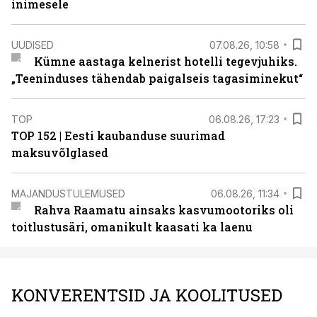
inimesele
UUDISED
07.08.26, 10:58
Kümne aastaga kelnerist hotelli tegevjuhiks.
„Teeninduses tähendab paigalseis tagasiminekut“
TOP
06.08.26, 17:23
TOP 152 | Eesti kaubanduse suurimad
maksuvõlglased
MAJANDUSTULEMUSED
06.08.26, 11:34
Rahva Raamatu ainsaks kasvumootoriks oli
toitlustusäri, omanikult kaasati ka laenu
KONVERENTSID JA KOOLITUSED