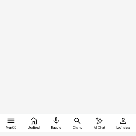
Menüü
Uudised
Raadio
Otsing
AI Chat
Logi sisse