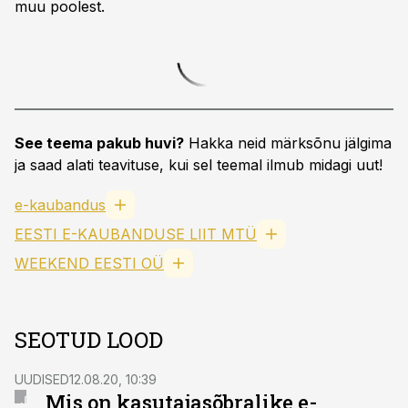
muu poolest.
See teema pakub huvi?
Hakka neid märksõnu jälgima
ja saad alati teavituse, kui sel teemal ilmub midagi uut!
e-kaubandus
EESTI E-KAUBANDUSE LIIT MTÜ
WEEKEND EESTI OÜ
SEOTUD LOOD
UUDISED
12.08.20, 10:39
Mis on kasutajasõbralike e-