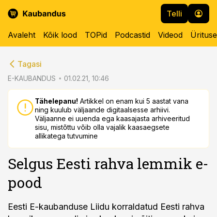
Telli
Avaleht
Kõik lood
TOPid
Podcastid
Videod
Üritus
cebook
Tagasi
Twitter)
E-KAUBANDUS
01.02.21, 10:46
kedIn
Tähelepanu!
Artikkel on enam kui 5 aastat vana
ning kuulub väljaande digitaalsesse arhiivi.
ail
Väljaanne ei uuenda ega kaasajasta arhiveeritud
sisu, mistõttu võib olla vajalik kaasaegsete
k
allikatega tutvumine
Selgus Eesti rahva lemmik e-
pood
Eesti E-kaubanduse Liidu korraldatud Eesti rahva