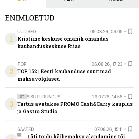
ENIMLOETUD
UUDISED
05.08.26, 09:05
1
Kristiine keskuse omanik omandas
kaubanduskeskuse Riias
TOP
06.08.26, 17:23
2
TOP 152 | Eesti kaubanduse suurimad
maksuvõlglased
SISUTURUNDUS
29.07.26, 14:56
ST
3
Tartus avatakse PROMO Cash&Carry kauplus
ja Gastro Studio
SAATED
07.08.26, 15:11
Läti toidu käibemaksu alandamine tõi