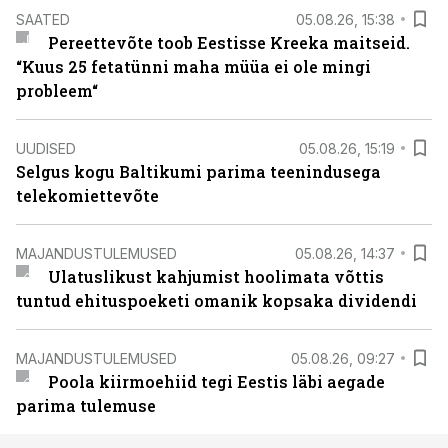
SAATED
05.08.26, 15:38
Pereettevõte toob Eestisse Kreeka maitseid.
“Kuus 25 fetatünni maha müüa ei ole mingi
probleem“
UUDISED
05.08.26, 15:19
Selgus kogu Baltikumi parima teenindusega
telekomiettevõte
MAJANDUSTULEMUSED
05.08.26, 14:37
Ulatuslikust kahjumist hoolimata võttis
tuntud ehituspoeketi omanik kopsaka dividendi
MAJANDUSTULEMUSED
05.08.26, 09:27
Poola kiirmoehiid tegi Eestis läbi aegade
parima tulemuse