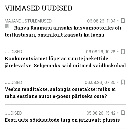
VIIMASED UUDISED
MAJANDUSTULEMUSED
06.08.26, 11:34
Rahva Raamatu ainsaks kasvumootoriks oli
toitlustusäri, omanikult kaasati ka laenu
UUDISED
06.08.26, 10:28
Konkurentsiamet lõpetas suurte jaekettide
järelevalve. Selgemaks said mitmed vaidluskohad
UUDISED
06.08.26, 07:30
Veebis renditakse, salongis ostetakse: miks ei
taha eestlane autot e-poest päriseks osta?
UUDISED
05.08.26, 15:42
Eesti uute sõiduautode turg on jätkuvalt plussis