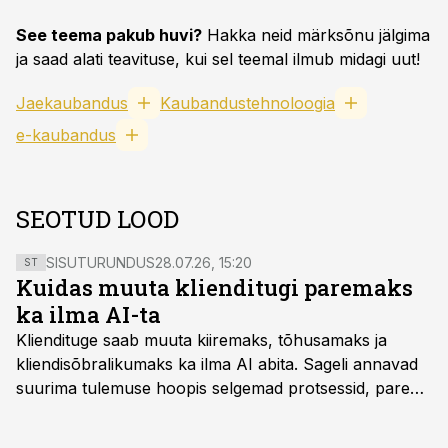
See teema pakub huvi?
Hakka neid märksõnu jälgima
ja saad alati teavituse, kui sel teemal ilmub midagi uut!
Jaekaubandus
Kaubandustehnoloogia
e-kaubandus
SEOTUD LOOD
SISUTURUNDUS
28.07.26, 15:20
ST
Kuidas muuta klienditugi paremaks
ka ilma AI-ta
Kliendituge saab muuta kiiremaks, tõhusamaks ja
kliendisõbralikumaks ka ilma AI abita. Sageli annavad
suurima tulemuse hoopis selgemad protsessid, parem
iseteenindus, nutikad automatiseerimised ja õigel ajal
jagatud info.