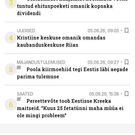
3
tuntud ehituspoeketi omanik kopsaka
dividendi
UUDISED
05.08.26, 09:05
4
Kristiine keskuse omanik omandas
kaubanduskeskuse Riias
MAJANDUSTULEMUSED
05.08.26, 09:27
5
Poola kiirmoehiid tegi Eestis läbi aegade
parima tulemuse
SAATED
05.08.26, 15:38
Pereettevõte toob Eestisse Kreeka
6
maitseid. “Kuus 25 fetatünni maha müüa ei
ole mingi probleem“