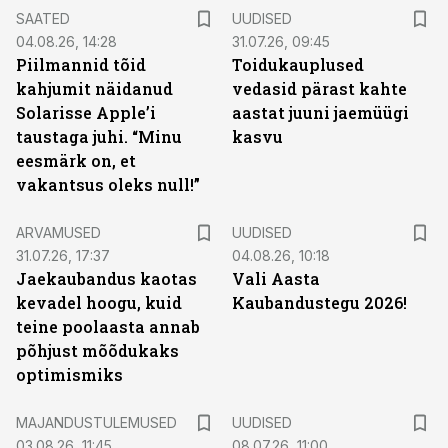
SAATED
UUDISED
04.08.26, 14:28
31.07.26, 09:45
Piilmannid tõid
Toidukauplused
kahjumit näidanud
vedasid pärast kahte
Solarisse Apple’i
aastat juuni jaemüügi
taustaga juhi. “Minu
kasvu
eesmärk on, et
vakantsus oleks null!”
ARVAMUSED
UUDISED
31.07.26, 17:37
04.08.26, 10:18
Jaekaubandus kaotas
Vali Aasta
kevadel hoogu, kuid
Kaubandustegu 2026!
teine poolaasta annab
põhjust mõõdukaks
optimismiks
MAJANDUSTULEMUSED
UUDISED
03.08.26, 11:45
08.07.26, 11:00