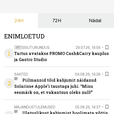
24H
72H
Nädal
ENIMLOETUD
SISUTURUNDUS
29.07.26, 14:56
ST
1
Tartus avatakse PROMO Cash&Carry kauplus
ja Gastro Studio
SAATED
04.08.26, 14:28
Piilmannid tõid kahjumit näidanud
2
Solarisse Apple’i taustaga juhi. “Minu
eesmärk on, et vakantsus oleks null!”
MAJANDUSTULEMUSED
05.08.26, 14:37
Ulatuslikust kahjumist hoolimata võttis