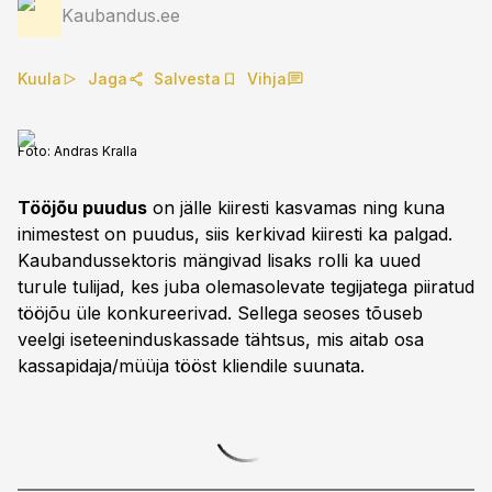
Kaubandus.ee
Kuula
Jaga
Salvesta
Vihja
Foto:
Andras Kralla
Tööjõu puudus
on jälle kiiresti kasvamas ning kuna
inimestest on puudus, siis kerkivad kiiresti ka palgad.
Kaubandussektoris mängivad lisaks rolli ka uued
turule tulijad, kes juba olemasolevate tegijatega piiratud
tööjõu üle konkureerivad. Sellega seoses tõuseb
veelgi iseteeninduskassade tähtsus, mis aitab osa
kassapidaja/müüja tööst kliendile suunata.