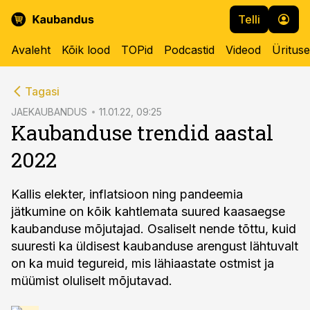
Telli
Avaleht
Kõik lood
TOPid
Podcastid
Videod
Üritus
cebook
Tagasi
Twitter)
JAEKAUBANDUS
11.01.22, 09:25
Kaubanduse trendid aastal
kedIn
2022
ail
k
Kallis elekter, inflatsioon ning pandeemia
jätkumine on kõik kahtlemata suured kaasaegse
kaubanduse mõjutajad. Osaliselt nende tõttu, kuid
suuresti ka üldisest kaubanduse arengust lähtuvalt
on ka muid tegureid, mis lähiaastate ostmist ja
müümist oluliselt mõjutavad.