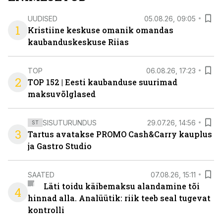
UUDISED
05.08.26, 09:05
1
Kristiine keskuse omanik omandas
kaubanduskeskuse Riias
TOP
06.08.26, 17:23
2
TOP 152 | Eesti kaubanduse suurimad
maksuvõlglased
SISUTURUNDUS
29.07.26, 14:56
ST
3
Tartus avatakse PROMO Cash&Carry kauplus
ja Gastro Studio
SAATED
07.08.26, 15:11
Läti toidu käibemaksu alandamine tõi
4
hinnad alla. Analüütik: riik teeb seal tugevat
kontrolli