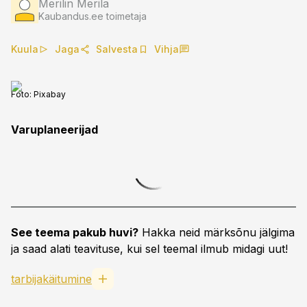
Merilin Merila
Kaubandus.ee toimetaja
Kuula
Jaga
Salvesta
Vihja
Foto:
Pixabay
Varuplaneerijad
See teema pakub huvi?
Hakka neid märksõnu jälgima
ja saad alati teavituse, kui sel teemal ilmub midagi uut!
tarbijakäitumine