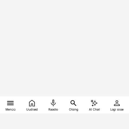
Menüü
Uudised
Raadio
Otsing
AI Chat
Logi sisse