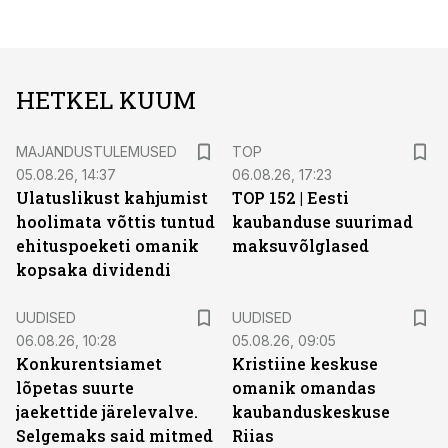
HETKEL KUUM
MAJANDUSTULEMUSED
TOP
05.08.26, 14:37
06.08.26, 17:23
Ulatuslikust kahjumist
TOP 152 | Eesti
hoolimata võttis tuntud
kaubanduse suurimad
ehituspoeketi omanik
maksuvõlglased
kopsaka dividendi
UUDISED
UUDISED
06.08.26, 10:28
05.08.26, 09:05
Konkurentsiamet
Kristiine keskuse
lõpetas suurte
omanik omandas
jaekettide järelevalve.
kaubanduskeskuse
Selgemaks said mitmed
Riias