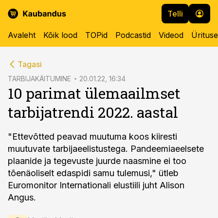
Telli
Avaleht
Kõik lood
TOPid
Podcastid
Videod
Üritus
cebook
Tagasi
Twitter)
TARBIJAKÄITUMINE
20.01.22, 16:34
10 parimat ülemaailmset
kedIn
tarbijatrendi 2022. aastal
ail
k
"Ettevõtted peavad muutuma koos kiiresti
muutuvate tarbijaeelistustega. Pandeemiaeelsete
plaanide ja tegevuste juurde naasmine ei too
tõenäoliselt edaspidi samu tulemusi," ütleb
Euromonitor Internationali elustiili juht Alison
Angus.