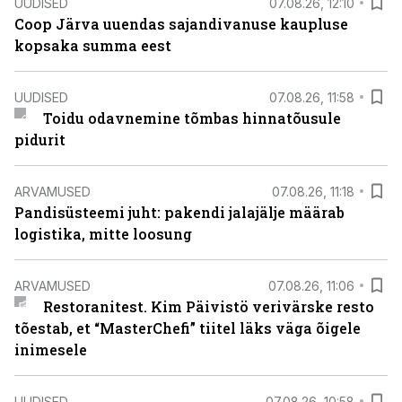
UUDISED
07.08.26, 12:10
Coop Järva uuendas sajandivanuse kaupluse
kopsaka summa eest
UUDISED
07.08.26, 11:58
Toidu odavnemine tõmbas hinnatõusule
pidurit
ARVAMUSED
07.08.26, 11:18
Pandisüsteemi juht: pakendi jalajälje määrab
logistika, mitte loosung
ARVAMUSED
07.08.26, 11:06
Restoranitest. Kim Päivistö verivärske resto
tõestab, et “MasterChefi” tiitel läks väga õigele
inimesele
UUDISED
07.08.26, 10:58