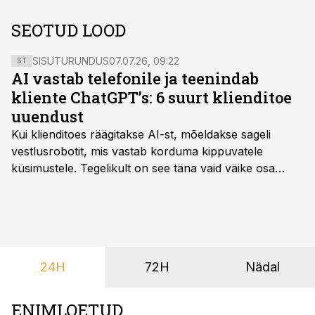
SEOTUD LOOD
SISUTURUNDUS
07.07.26, 09:22
ST
AI vastab telefonile ja teenindab
kliente ChatGPT’s: 6 suurt klienditoe
uuendust
Kui klienditoes räägitakse AI-st, mõeldakse sageli
vestlusrobotit, mis vastab korduma kippuvatele
küsimustele. Tegelikult on see täna vaid väike osa
sellest, mida AI suudab teha.
24H
72H
Nädal
ENIMLOETUD