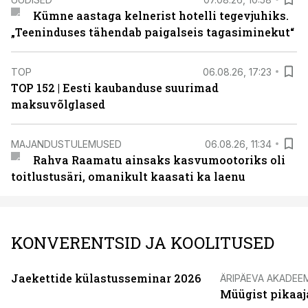
Kümne aastaga kelnerist hotelli tegevjuhiks.
„Teeninduses tähendab paigalseis tagasiminekut“
TOP
06.08.26, 17:23
TOP 152 | Eesti kaubanduse suurimad
maksuvõlglased
MAJANDUSTULEMUSED
06.08.26, 11:34
Rahva Raamatu ainsaks kasvumootoriks oli
toitlustusäri, omanikult kaasati ka laenu
KONVERENTSID JA KOOLITUSED
Jaekettide külastusseminar 2026
ÄRIPÄEVA AKADEE
Müügist pikaaj