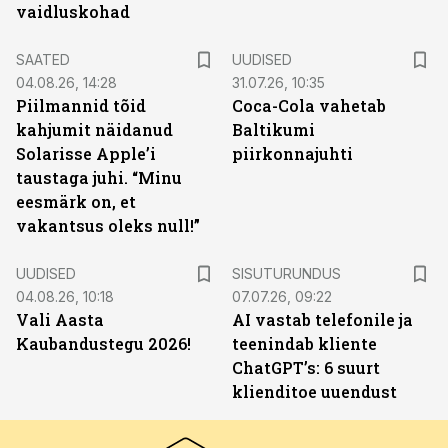
vaidluskohad
SAATED
UUDISED
04.08.26, 14:28
31.07.26, 10:35
Piilmannid tõid
Coca-Cola vahetab
kahjumit näidanud
Baltikumi
Solarisse Apple’i
piirkonnajuhti
taustaga juhi. “Minu
eesmärk on, et
vakantsus oleks null!”
ST
UUDISED
SISUTURUNDUS
04.08.26, 10:18
07.07.26, 09:22
Vali Aasta
AI vastab telefonile ja
Kaubandustegu 2026!
teenindab kliente
ChatGPT’s: 6 suurt
klienditoe uuendust