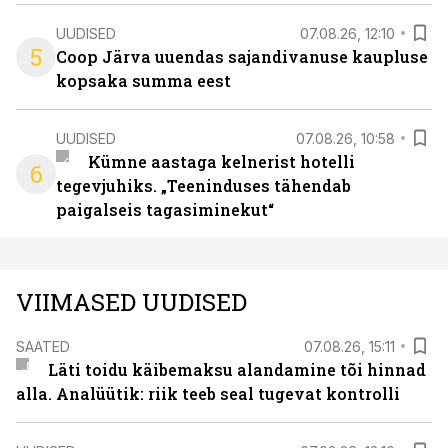
UUDISED
07.08.26, 12:10
5
Coop Järva uuendas sajandivanuse kaupluse
kopsaka summa eest
UUDISED
07.08.26, 10:58
Kümne aastaga kelnerist hotelli
6
tegevjuhiks. „Teeninduses tähendab
paigalseis tagasiminekut“
VIIMASED UUDISED
SAATED
07.08.26, 15:11
Läti toidu käibemaksu alandamine tõi hinnad
alla. Analüütik: riik teeb seal tugevat kontrolli