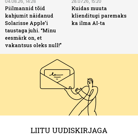
04.08.26, 14:28
28.07.26, 15:20
Piilmannid tõid
Kuidas muuta
kahjumit näidanud
klienditugi paremaks
Solarisse Apple’i
ka ilma AI-ta
taustaga juhi. “Minu
eesmärk on, et
vakantsus oleks null!”
LIITU UUDISKIRJAGA