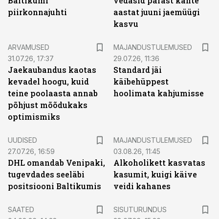
Baltikumi
vedasid pärast kahte
piirkonnajuhti
aastat juuni jaemüügi
kasvu
ARVAMUSED
MAJANDUSTULEMUSED
31.07.26, 17:37
29.07.26, 11:36
Jaekaubandus kaotas
Standard jäi
kevadel hoogu, kuid
käibehüppest
teine poolaasta annab
hoolimata kahjumisse
põhjust mõõdukaks
optimismiks
UUDISED
MAJANDUSTULEMUSED
27.07.26, 16:59
03.08.26, 11:45
DHL omandab Venipaki,
Alkoholikett kasvatas
tugevdades seeläbi
kasumit, kuigi käive
positsiooni Baltikumis
veidi kahanes
ST
SAATED
SISUTURUNDUS