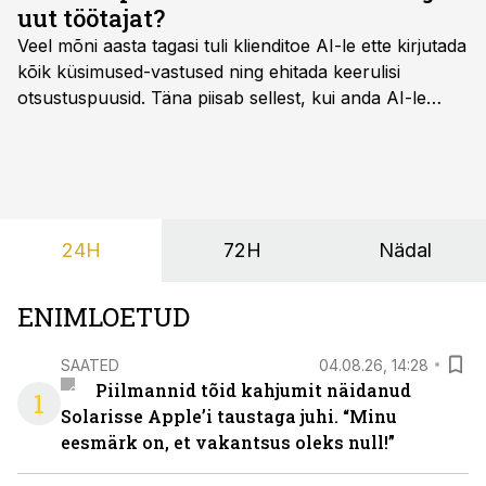
uut töötajat?
Veel mõni aasta tagasi tuli klienditoe AI-le ette kirjutada
kõik küsimused-vastused ning ehitada keerulisi
otsustuspuusid. Täna piisab sellest, kui anda AI-le
ligipääs õigetele teadmisteallikatele ning kirjeldada
ülesanne tekstina.
24H
72H
Nädal
ENIMLOETUD
SAATED
04.08.26, 14:28
Piilmannid tõid kahjumit näidanud
1
Solarisse Apple’i taustaga juhi. “Minu
eesmärk on, et vakantsus oleks null!”