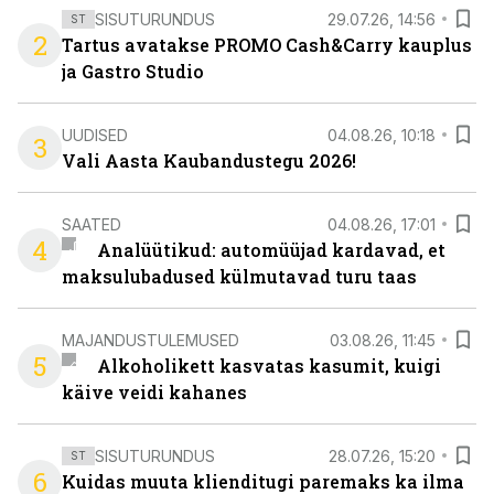
SISUTURUNDUS
29.07.26, 14:56
ST
2
Tartus avatakse PROMO Cash&Carry kauplus
ja Gastro Studio
UUDISED
04.08.26, 10:18
3
Vali Aasta Kaubandustegu 2026!
SAATED
04.08.26, 17:01
4
Analüütikud: automüüjad kardavad, et
maksulubadused külmutavad turu taas
MAJANDUSTULEMUSED
03.08.26, 11:45
5
Alkoholikett kasvatas kasumit, kuigi
käive veidi kahanes
SISUTURUNDUS
28.07.26, 15:20
ST
6
Kuidas muuta klienditugi paremaks ka ilma