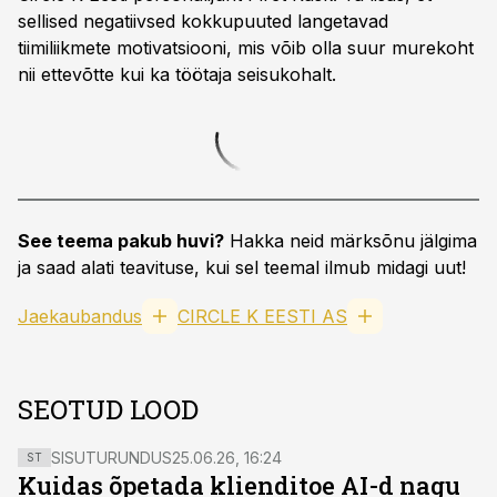
sellised negatiivsed kokkupuuted langetavad
tiimiliikmete motivatsiooni, mis võib olla suur murekoht
nii ettevõtte kui ka töötaja seisukohalt.
See teema pakub huvi?
Hakka neid märksõnu jälgima
ja saad alati teavituse, kui sel teemal ilmub midagi uut!
Jaekaubandus
CIRCLE K EESTI AS
SEOTUD LOOD
SISUTURUNDUS
25.06.26, 16:24
ST
Kuidas õpetada klienditoe AI-d nagu