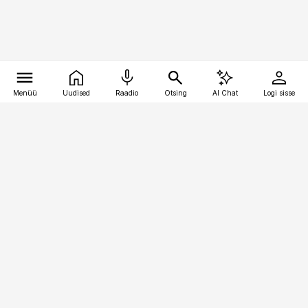
Menüü
Uudised
Raadio
Otsing
AI Chat
Logi sisse
Vana-Lõuna 39/1, 19094 Tallinn
(+372) 667 0111
kaubandus@kaubandus.ee
Telli
Reklaam
Firmast
Sisu kasutamisõigused
Ajakirjaniku
eetikakoodeks