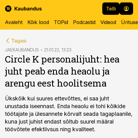
Telli
Avaleht
Kõik lood
TOPid
Podcastid
Videod
Üritus
cebook
Tagasi
Twitter)
JAEKAUBANDUS
21.01.22, 13:23
Circle K personalijuht: hea
kedIn
juht peab enda heaolu ja
ail
arengu eest hoolitsema
k
Ükskõik kui suures ettevõttes, ei saa juht
unustada iseennast. Enda heaolu ei tohi kõikide
töötajate ja ülesannete kõrvalt seada tagaplaanile,
kuna just juhist endast sõltub suurel määral
töövõtete efektiivsus ning kvaliteet.