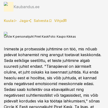
Kaubandus.ee
Kuula
Jaga
Salvesta
Vihja
Circle K personalijuht Piret Kask
Foto:
Kaupo Kikkas
Inimeste ja protsesside juhtimine on töö, mis nõuab
pidevat kohanemist ning arengut toetavat keskkonda.
Seda eelkõige seetõttu, et teiste juhtimine algab
suuresti juhist endast. "Tänapäeval on äärmiselt
oluline, et juht oskaks ka iseennast juhtida. Kui enda
heaolu eest ei hoolitse, siis võib juhtuda, et kannad
enda negatiivsed emotsioonid meeskonnale edasi.
Sedasi saab kollektiiv osa ebavajalikust ning
negatiivsest suhtlemisstiilist või tagasisidest, mis võib
pidevalt kordudes viia ka töötaja lahkumiseni," sõnas
Circle K Eesti personalijuht Piret Kask. Ta lisas, et