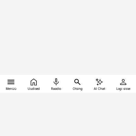
Menüü
Uudised
Raadio
Otsing
AI Chat
Logi sisse
Vana-Lõuna 39/1, 19094 Tallinn
(+372) 667 0111
kaubandus@kaubandus.ee