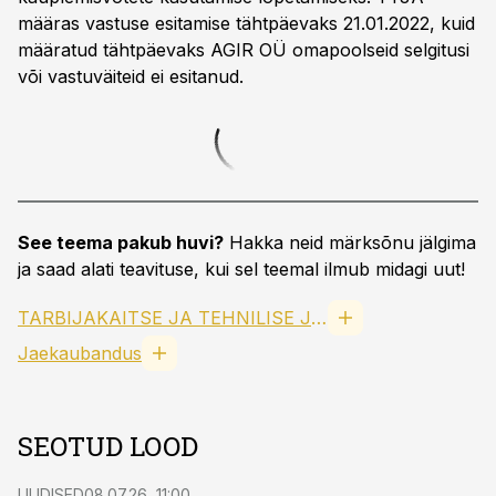
määras vastuse esitamise tähtpäevaks 21.01.2022, kuid
määratud tähtpäevaks AGIR OÜ omapoolseid selgitusi
või vastuväiteid ei esitanud.
See teema pakub huvi?
Hakka neid märksõnu jälgima
ja saad alati teavituse, kui sel teemal ilmub midagi uut!
TARBIJAKAITSE JA TEHNILISE JÄRELEVALVE AMET
Jaekaubandus
SEOTUD LOOD
UUDISED
08.07.26, 11:00