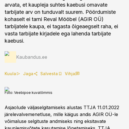
arvata, et kaupleja suhtes kaebusi omavate
tarbijate arv on tunduvalt suurem. Pöördumiste
kohaselt ei tarni Reval Mööbel (AGIR OÜ)
tarbijatele kaupa, ei tagasta õigeaegselt raha, ei
vasta tarbijate kirjadele ega lahenda tarbijate
kaebusi.
Kaubandus.ee
Kuula
Jaga
Salvesta
Vihja
Foto:
Veebipoe kuvatõmmis
Asjaolude väljaselgitamiseks alustas TTJA 11.01.2022
järelevalvemenetluse, mille käigus andis AGIR OÜ-le
võimaluse selgituste andmiseks ning eksitavate
kauplemisvõtete kasutamise lõpetamiseks. TTJA