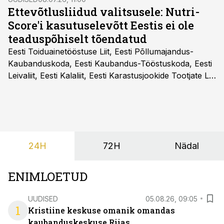
Ettevõtlusliidud valitsusele: Nutri-
Score'i kasutuselevõtt Eestis ei ole
teaduspõhiselt tõendatud
Eesti Toiduainetööstuse Liit, Eesti Põllumajandus-
Kaubanduskoda, Eesti Kaubandus-Tööstuskoda, Eesti
Leivaliit, Eesti Kalaliit, Eesti Karastusjookide Tootjate Liit
ja Eesti Aiandusliit saatsid täna vabariigi valitsusele
pöördumise, milles rõhutavad, et Eesti ei peaks
vabatahtlikult kasutusele võtma ühtegi
pakendimärgistuse süsteemi kuni Euroopa Liidus pole
kokku lepitud ühtses, teaduspõhises ja toidukultuure
24H
72H
Nädal
arvestavas lahenduses. Pakendi esikülje märgistuse
eesmärk peaks olema tarbijainfo lihtsustamine, mitte
eksitamine.
ENIMLOETUD
UUDISED
05.08.26, 09:05
1
Kristiine keskuse omanik omandas
kaubanduskeskuse Riias