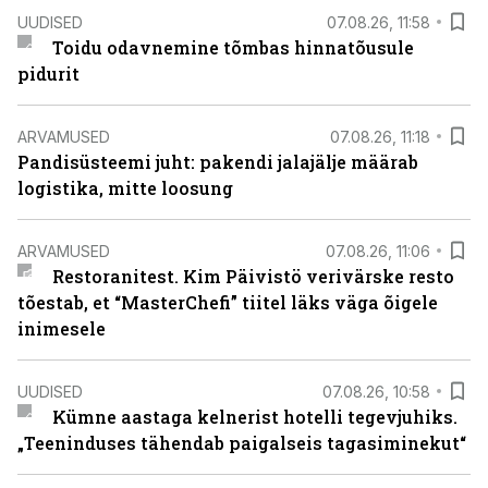
UUDISED
07.08.26, 11:58
Toidu odavnemine tõmbas hinnatõusule
pidurit
ARVAMUSED
07.08.26, 11:18
Pandisüsteemi juht: pakendi jalajälje määrab
logistika, mitte loosung
ARVAMUSED
07.08.26, 11:06
Restoranitest. Kim Päivistö verivärske resto
tõestab, et “MasterChefi” tiitel läks väga õigele
inimesele
UUDISED
07.08.26, 10:58
Kümne aastaga kelnerist hotelli tegevjuhiks.
„Teeninduses tähendab paigalseis tagasiminekut“