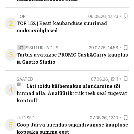
TOP
06.08.26, 17:23
2
TOP 152 | Eesti kaubanduse suurimad
maksuvõlglased
SISUTURUNDUS
29.07.26, 14:56
ST
3
Tartus avatakse PROMO Cash&Carry kauplus
ja Gastro Studio
SAATED
07.08.26, 15:11
Läti toidu käibemaksu alandamine tõi
4
hinnad alla. Analüütik: riik teeb seal tugevat
kontrolli
UUDISED
07.08.26, 12:10
5
Coop Järva uuendas sajandivanuse kaupluse
kopsaka summa eest