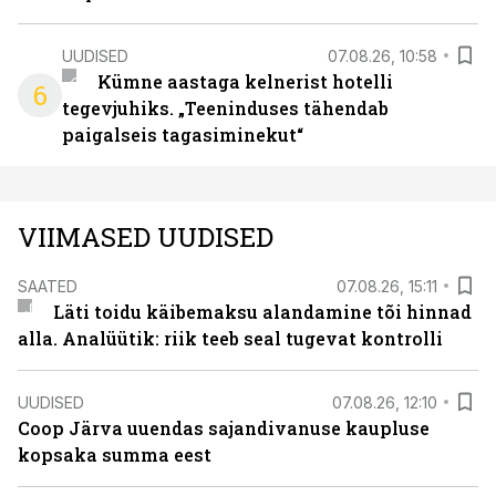
UUDISED
07.08.26, 10:58
Kümne aastaga kelnerist hotelli
6
tegevjuhiks. „Teeninduses tähendab
paigalseis tagasiminekut“
VIIMASED UUDISED
SAATED
07.08.26, 15:11
Läti toidu käibemaksu alandamine tõi hinnad
alla. Analüütik: riik teeb seal tugevat kontrolli
UUDISED
07.08.26, 12:10
Coop Järva uuendas sajandivanuse kaupluse
kopsaka summa eest