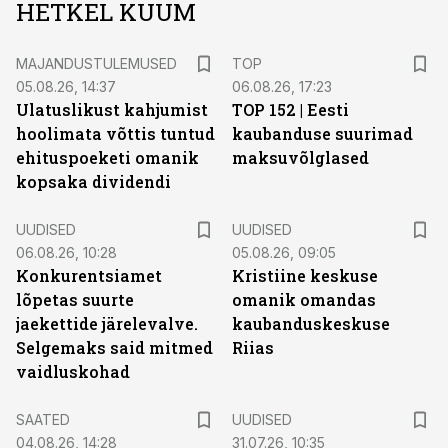
HETKEL KUUM
MAJANDUSTULEMUSED
TOP
05.08.26, 14:37
06.08.26, 17:23
Ulatuslikust kahjumist
TOP 152 | Eesti
hoolimata võttis tuntud
kaubanduse suurimad
ehituspoeketi omanik
maksuvõlglased
kopsaka dividendi
UUDISED
UUDISED
06.08.26, 10:28
05.08.26, 09:05
Konkurentsiamet
Kristiine keskuse
lõpetas suurte
omanik omandas
jaekettide järelevalve.
kaubanduskeskuse
Selgemaks said mitmed
Riias
vaidluskohad
SAATED
UUDISED
04.08.26, 14:28
31.07.26, 10:35