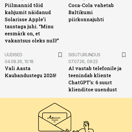
Piilmannid tõid
Coca-Cola vahetab
kahjumit näidanud
Baltikumi
Solarisse Apple’i
piirkonnajuhti
taustaga juhi. “Minu
eesmärk on, et
vakantsus oleks null!”
ST
UUDISED
SISUTURUNDUS
04.08.26, 10:18
07.07.26, 09:22
Vali Aasta
AI vastab telefonile ja
Kaubandustegu 2026!
teenindab kliente
ChatGPT’s: 6 suurt
klienditoe uuendust