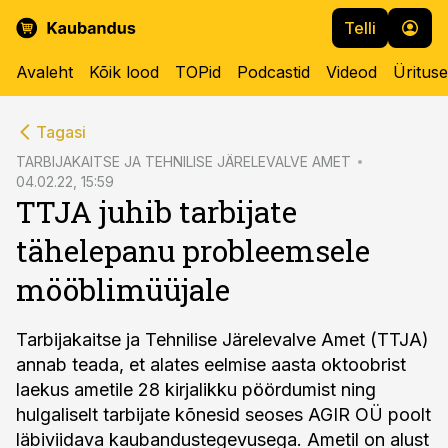
Telli
Avaleht
Kõik lood
TOPid
Podcastid
Videod
Üritus
cebook
Tagasi
Twitter)
TARBIJAKAITSE JA TEHNILISE JÄRELEVALVE AMET
04.02.22, 15:59
kedIn
TTJA juhib tarbijate
ail
tähelepanu probleemsele
k
mööblimüüjale
Tarbijakaitse ja Tehnilise Järelevalve Amet (TTJA)
annab teada, et alates eelmise aasta oktoobrist
laekus ametile 28 kirjalikku pöördumist ning
hulgaliselt tarbijate kõnesid seoses AGIR OÜ poolt
läbiviidava kaubandustegevusega. Ametil on alust