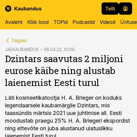
Telli
Avaleht
Kõik lood
TOPid
Podcastid
Videod
Üritus
cebook
Tagasi
Twitter)
JAEKAUBANDUS
08.04.22, 10:09
Dzintars saavutas 2 miljoni
kedIn
eurose käibe ning alustab
ail
laienemist Eesti turul
k
Läti kosmeetikatootja H. A. Brieger on koduks
legendaarsele kaubamärgile Dzintars, mis
taassündis märtsis 2021 uue juhtimise all. Eesti
moodustab praegu 25% H. A. Briegeri ekspordist
ning ettevõte on juba alustanud ulatuslikku
laienemist Eesti turul.