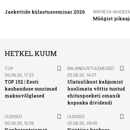
Jaekettide külastusseminar 2026
ÄRIPÄEVA AKADEE
Müügist pikaaj
HETKEL KUUM
TOP
MAJANDUSTULEMUSED
06.08.26, 17:23
05.08.26, 14:37
TOP 152 | Eesti
Ulatuslikust kahjumist
kaubanduse suurimad
hoolimata võttis tuntud
maksuvõlglased
ehituspoeketi omanik
kopsaka dividendi
UUDISED
UUDISED
06.08.26, 10:28
05.08.26, 09:05
Konkurentsiamet
Kristiine keskuse