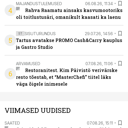
MAJANDUSTULEMUSED
06.08.26, 11:34
4
Rahva Raamatu ainsaks kasvumootoriks
oli toitlustusäri, omanikult kaasati ka laenu
SISUTURUNDUS
29.07.26, 14:56
ST
5
Tartus avatakse PROMO Cash&Carry kauplus
ja Gastro Studio
ARVAMUSED
07.08.26, 11:06
Restoranitest. Kim Päivistö verivärske
6
resto tõestab, et “MasterChefi” tiitel läks
väga õigele inimesele
VIIMASED UUDISED
SAATED
07.08.26, 15:11