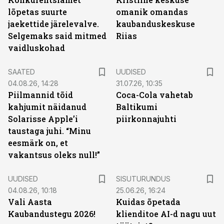
lõpetas suurte
omanik omandas
jaekettide järelevalve.
kaubanduskeskuse
Selgemaks said mitmed
Riias
vaidluskohad
SAATED
UUDISED
04.08.26, 14:28
31.07.26, 10:35
Piilmannid tõid
Coca-Cola vahetab
kahjumit näidanud
Baltikumi
Solarisse Apple’i
piirkonnajuhti
taustaga juhi. “Minu
eesmärk on, et
vakantsus oleks null!”
ST
UUDISED
SISUTURUNDUS
04.08.26, 10:18
25.06.26, 16:24
Vali Aasta
Kuidas õpetada
Kaubandustegu 2026!
klienditoe AI-d nagu uut