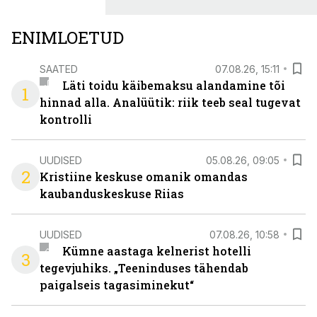
ENIMLOETUD
SAATED
07.08.26, 15:11
Läti toidu käibemaksu alandamine tõi
1
hinnad alla. Analüütik: riik teeb seal tugevat
kontrolli
UUDISED
05.08.26, 09:05
2
Kristiine keskuse omanik omandas
kaubanduskeskuse Riias
UUDISED
07.08.26, 10:58
Kümne aastaga kelnerist hotelli
3
tegevjuhiks. „Teeninduses tähendab
paigalseis tagasiminekut“