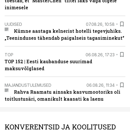
tõestab, et “MasterChefi” tiitel läks väga õigele
inimesele
UUDISED
07.08.26, 10:58
Kümne aastaga kelnerist hotelli tegevjuhiks.
„Teeninduses tähendab paigalseis tagasiminekut“
TOP
06.08.26, 17:23
TOP 152 | Eesti kaubanduse suurimad
maksuvõlglased
MAJANDUSTULEMUSED
06.08.26, 11:34
Rahva Raamatu ainsaks kasvumootoriks oli
toitlustusäri, omanikult kaasati ka laenu
KONVERENTSID JA KOOLITUSED