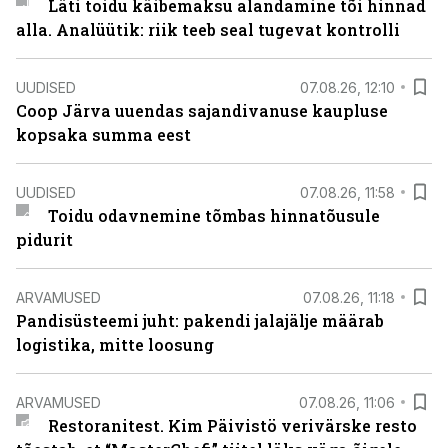
Läti toidu käibemaksu alandamine tõi hinnad
alla. Analüütik: riik teeb seal tugevat kontrolli
UUDISED
07.08.26, 12:10
Coop Järva uuendas sajandivanuse kaupluse
kopsaka summa eest
UUDISED
07.08.26, 11:58
Toidu odavnemine tõmbas hinnatõusule
pidurit
ARVAMUSED
07.08.26, 11:18
Pandisüsteemi juht: pakendi jalajälje määrab
logistika, mitte loosung
ARVAMUSED
07.08.26, 11:06
Restoranitest. Kim Päivistö verivärske resto