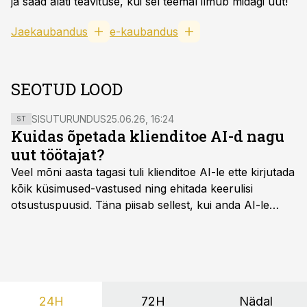
ja saad alati teavituse, kui sel teemal ilmub midagi uut!
Jaekaubandus
e-kaubandus
SEOTUD LOOD
SISUTURUNDUS
25.06.26, 16:24
ST
Kuidas õpetada klienditoe AI-d nagu
uut töötajat?
Veel mõni aasta tagasi tuli klienditoe AI-le ette kirjutada
kõik küsimused-vastused ning ehitada keerulisi
otsustuspuusid. Täna piisab sellest, kui anda AI-le
ligipääs õigetele teadmisteallikatele ning kirjeldada
ülesanne tekstina.
24H
72H
Nädal