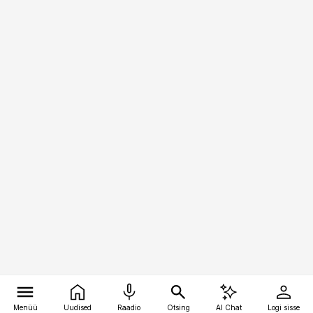
Menüü
Uudised
Raadio
Otsing
AI Chat
Logi sisse