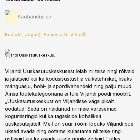
Kaubandus.ee
Kuula
Jaga
Salvesta
Vihja
Viljandi Uuskasutuskeskus.
Viljandi Uuskasutuskeskusest leiab nii teise ringi rõivaid
ja jalatseid kui ka kodusisustust ja väiketehnikat, lisaks
mänguasju, hobi- ja spordivahendeid ning palju muud.
Ainsa tootekategooriana ei tule Viljandi poodi mööblit.
„Uuskasutuskeskust on Viljandisse väga pikalt
oodatud. Seda on näidanud nii meie varasemad
kogumisringid kui ka tagasiside kohalikelt
uuskasutajatelt. Meil on suur rõõm lõpuks Viljandi poe
uksed avada ning ootame külastama nii teise ringi
ostlejaid kui ka asjade uuele ringile andjaid,“ ütles