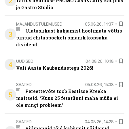
2
Tartus avatakse PROMO Cash&Carry kauplus
ja Gastro Studio
MAJANDUSTULEMUSED
05.08.26, 14:37
Ulatuslikust kahjumist hoolimata võttis
3
tuntud ehituspoeketi omanik kopsaka
dividendi
UUDISED
04.08.26, 10:18
4
Vali Aasta Kaubandustegu 2026!
SAATED
05.08.26, 15:38
Pereettevõte toob Eestisse Kreeka
5
maitseid. “Kuus 25 fetatünni maha müüa ei
ole mingi probleem“
SAATED
04.08.26, 14:28
Piilmannid tõid kahjumit näidanud