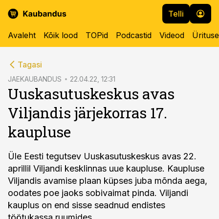
Telli
Avaleht
Kõik lood
TOPid
Podcastid
Videod
Üritus
cebook
Tagasi
Twitter)
JAEKAUBANDUS
22.04.22, 12:31
Uuskasutuskeskus avas
kedIn
Viljandis järjekorras 17.
ail
kaupluse
k
Üle Eesti tegutsev Uuskasutuskeskus avas 22.
aprillil Viljandi kesklinnas uue kaupluse. Kaupluse
Viljandis avamise plaan küpses juba mõnda aega,
oodates poe jaoks sobivaimat pinda. Viljandi
kauplus on end sisse seadnud endistes
töötukassa ruumides.