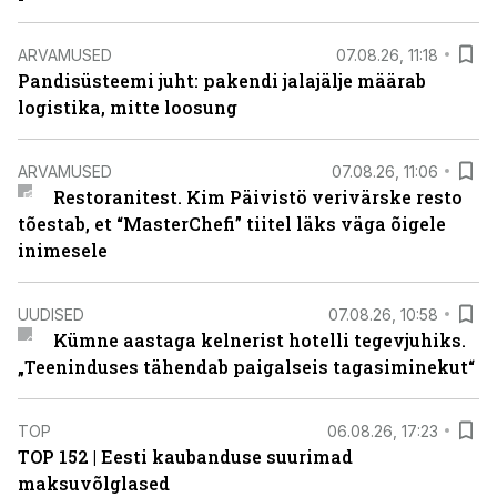
ARVAMUSED
07.08.26, 11:18
Pandisüsteemi juht: pakendi jalajälje määrab
logistika, mitte loosung
ARVAMUSED
07.08.26, 11:06
Restoranitest. Kim Päivistö verivärske resto
tõestab, et “MasterChefi” tiitel läks väga õigele
inimesele
UUDISED
07.08.26, 10:58
Kümne aastaga kelnerist hotelli tegevjuhiks.
„Teeninduses tähendab paigalseis tagasiminekut“
TOP
06.08.26, 17:23
TOP 152 | Eesti kaubanduse suurimad
maksuvõlglased