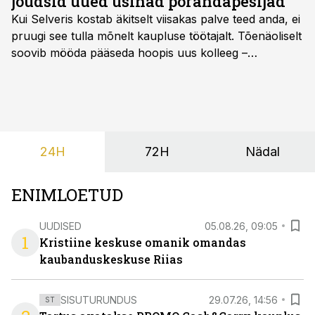
jõudsid uued usinad põrandapesijad
Kui Selveris kostab äkitselt viisakas palve teed anda, ei
pruugi see tulla mõnelt kaupluse töötajalt. Tõenäoliselt
soovib mööda pääseda hoopis uus kolleeg –
põrandapesurobot, kes liigub rahulikult, vabandab
vajadusel ja annab eesti keeles teada, et aeg on
põrandad särama lüüa.
24H
72H
Nädal
ENIMLOETUD
UUDISED
05.08.26, 09:05
1
Kristiine keskuse omanik omandas
kaubanduskeskuse Riias
SISUTURUNDUS
29.07.26, 14:56
ST