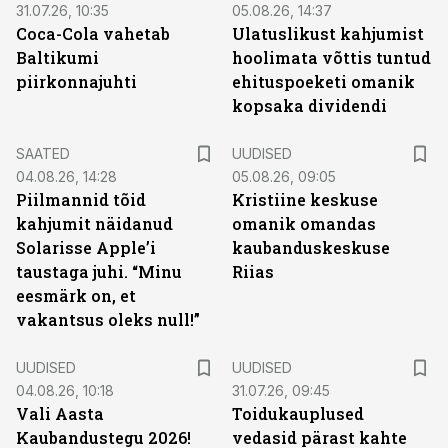
31.07.26, 10:35
05.08.26, 14:37
Coca-Cola vahetab
Ulatuslikust kahjumist
Baltikumi
hoolimata võttis tuntud
piirkonnajuhti
ehituspoeketi omanik
kopsaka dividendi
SAATED
UUDISED
04.08.26, 14:28
05.08.26, 09:05
Piilmannid tõid
Kristiine keskuse
kahjumit näidanud
omanik omandas
Solarisse Apple’i
kaubanduskeskuse
taustaga juhi. “Minu
Riias
eesmärk on, et
vakantsus oleks null!”
UUDISED
UUDISED
04.08.26, 10:18
31.07.26, 09:45
Vali Aasta
Toidukauplused
Kaubandustegu 2026!
vedasid pärast kahte