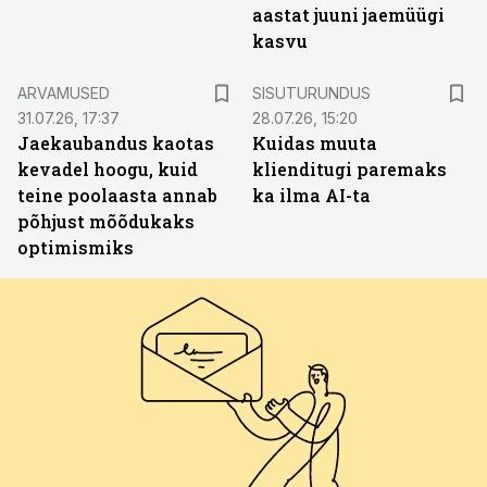
aastat juuni jaemüügi
kasvu
ST
ARVAMUSED
SISUTURUNDUS
31.07.26, 17:37
28.07.26, 15:20
Jaekaubandus kaotas
Kuidas muuta
kevadel hoogu, kuid
klienditugi paremaks
teine poolaasta annab
ka ilma AI-ta
põhjust mõõdukaks
optimismiks