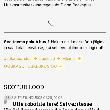
Uuskasutuskeskuse tegevjuht Diana Paakspuu.
See teema pakub huvi?
Hakka neid märksõnu jälgima
ja saad alati teavituse, kui sel teemal ilmub midagi uut!
Jaekaubandus
Jaeketid
Viljandi
UUSKASUTUSKESKUS OÜ
SEOTUD LOOD
SISUTURUNDUS
08.07.26, 10:06
ST
Ütle robotile tere! Selveritesse