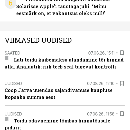
6
Solarisse Apple’i taustaga juhi. “Minu
eesmärk on, et vakantsus oleks null!”
VIIMASED UUDISED
SAATED
07.08.26, 15:11
Läti toidu käibemaksu alandamine tõi hinnad
alla. Analüütik: riik teeb seal tugevat kontrolli
UUDISED
07.08.26, 12:10
Coop Järva uuendas sajandivanuse kaupluse
kopsaka summa eest
UUDISED
07.08.26, 11:58
Toidu odavnemine tõmbas hinnatõusule
pidurit