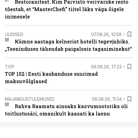
Restoranitest. Kim Päivistö verivärske resto
tõestab, et “MasterChefi” tiitel läks väga õigele
inimesele
UUDISED
07.08.26, 10:58
Kümne aastaga kelnerist hotelli tegevjuhiks.
„Teeninduses tähendab paigalseis tagasiminekut“
TOP
06.08.26, 17:23
TOP 152 | Eesti kaubanduse suurimad
maksuvõlglased
MAJANDUSTULEMUSED
06.08.26, 11:34
Rahva Raamatu ainsaks kasvumootoriks oli
toitlustusäri, omanikult kaasati ka laenu