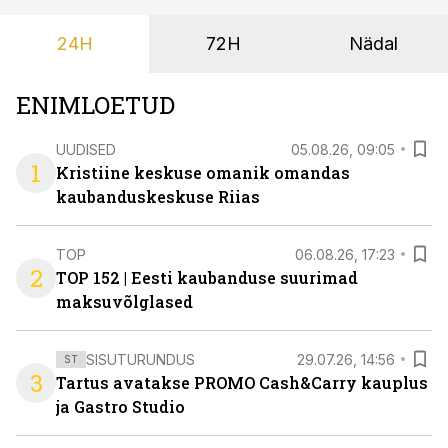
24H
72H
Nädal
ENIMLOETUD
UUDISED
05.08.26, 09:05
1
Kristiine keskuse omanik omandas
kaubanduskeskuse Riias
TOP
06.08.26, 17:23
2
TOP 152 | Eesti kaubanduse suurimad
maksuvõlglased
SISUTURUNDUS
29.07.26, 14:56
ST
3
Tartus avatakse PROMO Cash&Carry kauplus
ja Gastro Studio