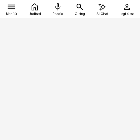
Menüü
Uudised
Raadio
Otsing
AI Chat
Logi sisse
Vana-Lõuna 39/1, 19094 Tallinn
(+372) 667 0111
kaubandus@kaubandus.ee
Telli
Reklaam
Firmast
Sisu kasutamisõigused
Ajakirjaniku
eetikakoodeks
Üldtingimused
Privaatsustingimused
Küpsiste poliitika
KKK
Eesti Meediaettevõtete
Eelistuste haldamine