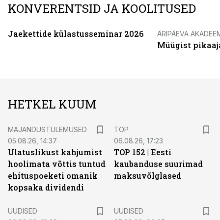
KONVERENTSID JA KOOLITUSED
Jaekettide külastusseminar 2026
ÄRIPÄEVA AKADEE
Müügist pikaaj
HETKEL KUUM
MAJANDUSTULEMUSED
TOP
05.08.26, 14:37
06.08.26, 17:23
Ulatuslikust kahjumist
TOP 152 | Eesti
hoolimata võttis tuntud
kaubanduse suurimad
ehituspoeketi omanik
maksuvõlglased
kopsaka dividendi
UUDISED
UUDISED