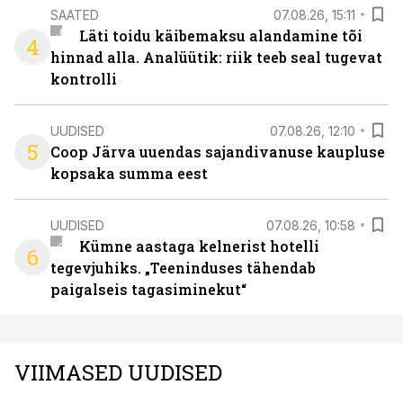
SAATED
07.08.26, 15:11
Läti toidu käibemaksu alandamine tõi
4
hinnad alla. Analüütik: riik teeb seal tugevat
kontrolli
UUDISED
07.08.26, 12:10
5
Coop Järva uuendas sajandivanuse kaupluse
kopsaka summa eest
UUDISED
07.08.26, 10:58
Kümne aastaga kelnerist hotelli
6
tegevjuhiks. „Teeninduses tähendab
paigalseis tagasiminekut“
VIIMASED UUDISED