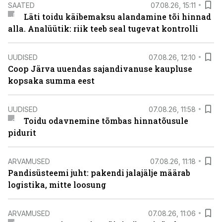
SAATED
07.08.26, 15:11
Läti toidu käibemaksu alandamine tõi hinnad
alla. Analüütik: riik teeb seal tugevat kontrolli
UUDISED
07.08.26, 12:10
Coop Järva uuendas sajandivanuse kaupluse
kopsaka summa eest
UUDISED
07.08.26, 11:58
Toidu odavnemine tõmbas hinnatõusule
pidurit
ARVAMUSED
07.08.26, 11:18
Pandisüsteemi juht: pakendi jalajälje määrab
logistika, mitte loosung
ARVAMUSED
07.08.26, 11:06