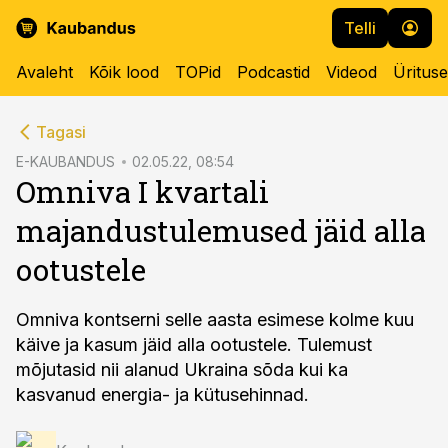
Telli
Avaleht
Kõik lood
TOPid
Podcastid
Videod
Üritus
cebook
Tagasi
Twitter)
E-KAUBANDUS
02.05.22, 08:54
Omniva I kvartali
kedIn
majandustulemused jäid alla
ail
ootustele
k
Omniva kontserni selle aasta esimese kolme kuu
käive ja kasum jäid alla ootustele. Tulemust
mõjutasid nii alanud Ukraina sõda kui ka
kasvanud energia- ja kütusehinnad.