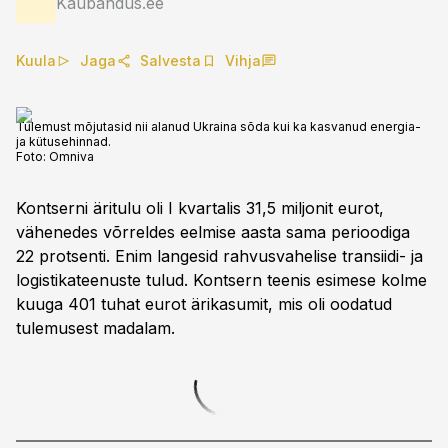
Kaubandus.ee
Kuula
Jaga
Salvesta
Vihja
Tulemust mõjutasid nii alanud Ukraina sõda kui ka kasvanud energia-
ja kütusehinnad.
Foto:
Omniva
Kontserni äritulu oli I kvartalis 31,5 miljonit eurot,
vähenedes võrreldes eelmise aasta sama perioodiga
22 protsenti. Enim langesid rahvusvahelise transiidi- ja
logistikateenuste tulud. Kontsern teenis esimese kolme
kuuga 401 tuhat eurot ärikasumit, mis oli oodatud
tulemusest madalam.