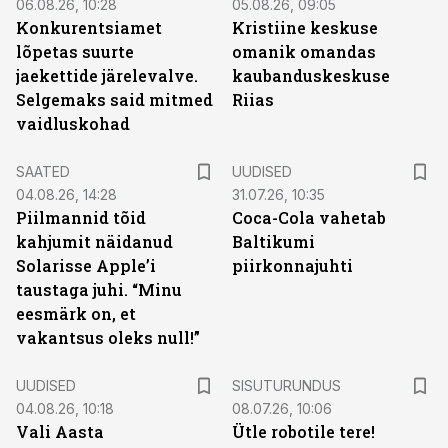
06.08.26, 10:28
05.08.26, 09:05
Konkurentsiamet
Kristiine keskuse
lõpetas suurte
omanik omandas
jaekettide järelevalve.
kaubanduskeskuse
Selgemaks said mitmed
Riias
vaidluskohad
SAATED
UUDISED
04.08.26, 14:28
31.07.26, 10:35
Piilmannid tõid
Coca-Cola vahetab
kahjumit näidanud
Baltikumi
Solarisse Apple’i
piirkonnajuhti
taustaga juhi. “Minu
eesmärk on, et
vakantsus oleks null!”
ST
UUDISED
SISUTURUNDUS
04.08.26, 10:18
08.07.26, 10:06
Vali Aasta
Ütle robotile tere!