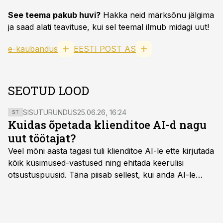
See teema pakub huvi?
Hakka neid märksõnu jälgima
ja saad alati teavituse, kui sel teemal ilmub midagi uut!
e-kaubandus
EESTI POST AS
SEOTUD LOOD
SISUTURUNDUS
25.06.26, 16:24
ST
Kuidas õpetada klienditoe AI-d nagu
uut töötajat?
Veel mõni aasta tagasi tuli klienditoe AI-le ette kirjutada
kõik küsimused-vastused ning ehitada keerulisi
otsustuspuusid. Täna piisab sellest, kui anda AI-le
ligipääs õigetele teadmisteallikatele ning kirjeldada
ülesanne tekstina.