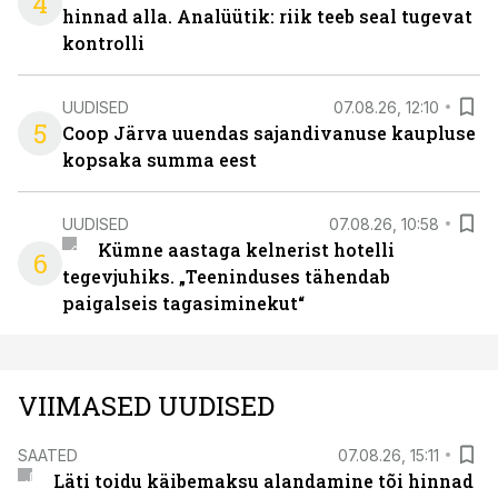
4
hinnad alla. Analüütik: riik teeb seal tugevat
kontrolli
UUDISED
07.08.26, 12:10
5
Coop Järva uuendas sajandivanuse kaupluse
kopsaka summa eest
UUDISED
07.08.26, 10:58
Kümne aastaga kelnerist hotelli
6
tegevjuhiks. „Teeninduses tähendab
paigalseis tagasiminekut“
VIIMASED UUDISED
SAATED
07.08.26, 15:11
Läti toidu käibemaksu alandamine tõi hinnad