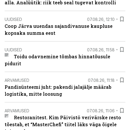
alla. Analüütik: riik teeb seal tugevat kontrolli
UUDISED
07.08.26, 12:10
Coop Järva uuendas sajandivanuse kaupluse
kopsaka summa eest
UUDISED
07.08.26, 11:58
Toidu odavnemine tõmbas hinnatõusule
pidurit
ARVAMUSED
07.08.26, 11:18
Pandisüsteemi juht: pakendi jalajälje määrab
logistika, mitte loosung
ARVAMUSED
07.08.26, 11:06
Restoranitest. Kim Päivistö verivärske resto
tõestab, et “MasterChefi” tiitel läks väga õigele