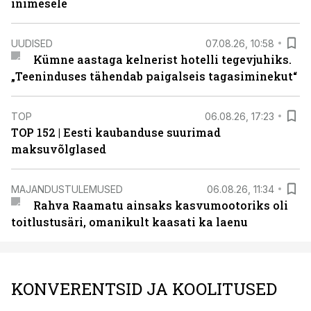
inimesele
UUDISED
07.08.26, 10:58
Kümne aastaga kelnerist hotelli tegevjuhiks.
„Teeninduses tähendab paigalseis tagasiminekut“
TOP
06.08.26, 17:23
TOP 152 | Eesti kaubanduse suurimad
maksuvõlglased
MAJANDUSTULEMUSED
06.08.26, 11:34
Rahva Raamatu ainsaks kasvumootoriks oli
toitlustusäri, omanikult kaasati ka laenu
KONVERENTSID JA KOOLITUSED