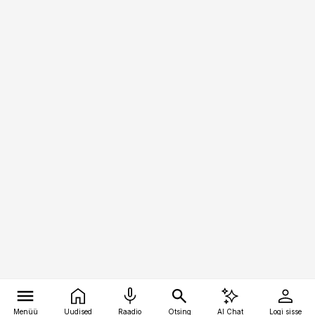
Menüü
Uudised
Raadio
Otsing
AI Chat
Logi sisse