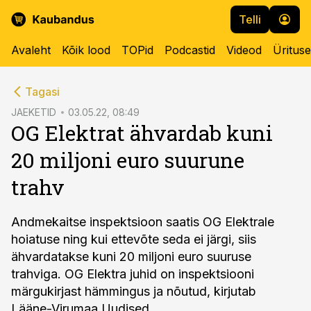
Telli
Avaleht
Kõik lood
TOPid
Podcastid
Videod
Üritus
cebook
Tagasi
Twitter)
JAEKETID
03.05.22, 08:49
OG Elektrat ähvardab kuni
kedIn
20 miljoni euro suurune
ail
trahv
k
Andmekaitse inspektsioon saatis OG Elektrale
hoiatuse ning kui ettevõte seda ei järgi, siis
ähvardatakse kuni 20 miljoni euro suuruse
trahviga. OG Elektra juhid on inspektsiooni
märgukirjast hämmingus ja nõutud, kirjutab
Lääne-Virumaa Uudised.