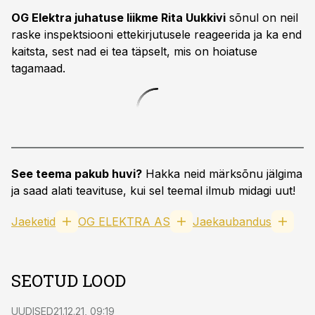
OG Elektra juhatuse liikme Rita Uukkivi
sõnul on neil
raske inspektsiooni ettekirjutusele reageerida ja ka end
kaitsta, sest nad ei tea täpselt, mis on hoiatuse
tagamaad.
See teema pakub huvi?
Hakka neid märksõnu jälgima
ja saad alati teavituse, kui sel teemal ilmub midagi uut!
Jaeketid
OG ELEKTRA AS
Jaekaubandus
SEOTUD LOOD
UUDISED
21.12.21, 09:19