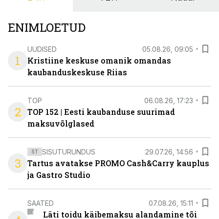
ENIMLOETUD
UUDISED
05.08.26, 09:05
1
Kristiine keskuse omanik omandas
kaubanduskeskuse Riias
TOP
06.08.26, 17:23
2
TOP 152 | Eesti kaubanduse suurimad
maksuvõlglased
SISUTURUNDUS
29.07.26, 14:56
ST
3
Tartus avatakse PROMO Cash&Carry kauplus
ja Gastro Studio
SAATED
07.08.26, 15:11
Läti toidu käibemaksu alandamine tõi