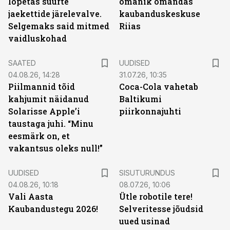
lõpetas suurte
omanik omandas
jaekettide järelevalve.
kaubanduskeskuse
Selgemaks said mitmed
Riias
vaidluskohad
SAATED
UUDISED
04.08.26, 14:28
31.07.26, 10:35
Piilmannid tõid
Coca-Cola vahetab
kahjumit näidanud
Baltikumi
Solarisse Apple’i
piirkonnajuhti
taustaga juhi. “Minu
eesmärk on, et
vakantsus oleks null!”
ST
UUDISED
SISUTURUNDUS
04.08.26, 10:18
08.07.26, 10:06
Vali Aasta
Ütle robotile tere!
Kaubandustegu 2026!
Selveritesse jõudsid
uued usinad