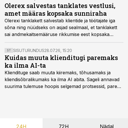
Olerex salvestas tanklates vestlusi,
amet määras kopsaka sunniraha
Olerexi tanklakett salvestab klientide ja töötajate iga
sõna ning nüüdseks on asjad sealmaal, et tanklakett
sai andmekaitsemääruse rikkumise eest kopsaka
sunniraha.
SISUTURUNDUS
28.07.26, 15:20
ST
Kuidas muuta klienditugi paremaks
ka ilma AI-ta
Kliendituge saab muuta kiiremaks, tõhusamaks ja
kliendisõbralikumaks ka ilma AI abita. Sageli annavad
suurima tulemuse hoopis selgemad protsessid, parem
iseteenindus, nutikad automatiseerimised ja õigel ajal
jagatud info.
24H
72H
Nädal