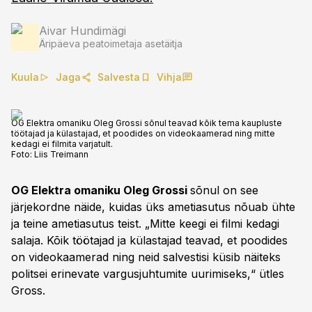
Aivar Hundimägi
Äripäeva peatoimetaja asetäitja
Kuula
Jaga
Salvesta
Vihja
OG Elektra omaniku Oleg Grossi sõnul teavad kõik tema kaupluste
töötajad ja külastajad, et poodides on videokaamerad ning mitte
kedagi ei filmita varjatult.
Foto:
Liis Treimann
OG Elektra omaniku Oleg Grossi
sõnul on see
järjekordne näide, kuidas üks ametiasutus nõuab ühte
ja teine ametiasutus teist. „Mitte keegi ei filmi kedagi
salaja. Kõik töötajad ja külastajad teavad, et poodides
on videokaamerad ning neid salvestisi küsib näiteks
politsei erinevate vargusjuhtumite uurimiseks,“ ütles
Gross.