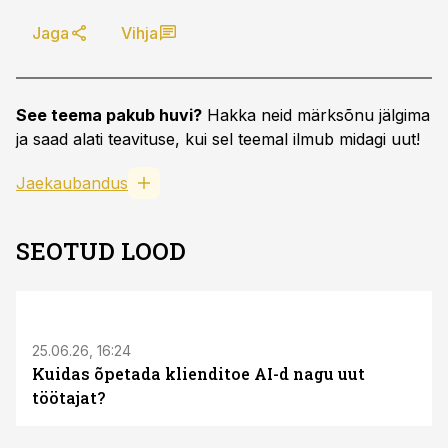
Jaga
Vihja
See teema pakub huvi?
Hakka neid märksõnu jälgima
ja saad alati teavituse, kui sel teemal ilmub midagi uut!
Jaekaubandus
SEOTUD LOOD
ST
25.06.26, 16:24
Kuidas õpetada klienditoe AI-d nagu uut
töötajat?