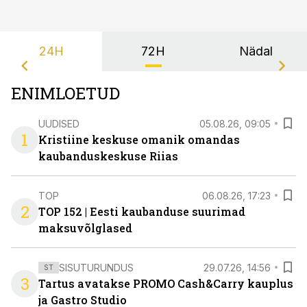
24H
72H
Nädal
ENIMLOETUD
UUDISED
05.08.26, 09:05
1
Kristiine keskuse omanik omandas
kaubanduskeskuse Riias
TOP
06.08.26, 17:23
2
TOP 152 | Eesti kaubanduse suurimad
maksuvõlglased
SISUTURUNDUS
29.07.26, 14:56
ST
3
Tartus avatakse PROMO Cash&Carry kauplus
ja Gastro Studio