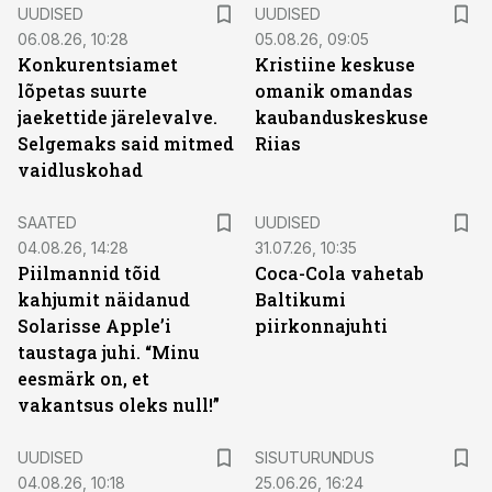
UUDISED
UUDISED
06.08.26, 10:28
05.08.26, 09:05
Konkurentsiamet
Kristiine keskuse
lõpetas suurte
omanik omandas
jaekettide järelevalve.
kaubanduskeskuse
Selgemaks said mitmed
Riias
vaidluskohad
SAATED
UUDISED
04.08.26, 14:28
31.07.26, 10:35
Piilmannid tõid
Coca-Cola vahetab
kahjumit näidanud
Baltikumi
Solarisse Apple’i
piirkonnajuhti
taustaga juhi. “Minu
eesmärk on, et
vakantsus oleks null!”
ST
UUDISED
SISUTURUNDUS
04.08.26, 10:18
25.06.26, 16:24