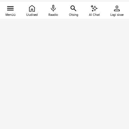
Menüü
Uudised
Raadio
Otsing
AI Chat
Logi sisse
Vana-Lõuna 39/1, 19094 Tallinn
(+372) 667 0111
kaubandus@kaubandus.ee
Telli
Reklaam
Firmast
Sisu kasutamisõigused
Ajakirjaniku
eetikakoodeks
Üldtingimused
Privaatsustingimused
Küpsiste poliitika
KKK
Eesti Meediaettevõtete
Eelistuste haldamine