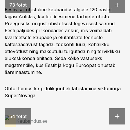
73 fotot
Eestis sai ühistuline kaubandus alguse 120 aastat
tagasi Antslas, kui loodi esimene tarbijate ühistu.
Praeguseks on just ühistulisest tegevusest saanud
Eesti paljudes piirkondades ankur, mis võimaldab
kvaliteetsete kaupade ja elutähtsate teenuste
kättesaadavust tagada, töökohti luua, kohalikku
ettevõtlust ning maksutulu turgutada ning terviklikku
elukeskkonda ehitada. Seda kõike vastuseks
megatrendile, kus Eestit ja kogu Euroopat ohustab
ääremaastumine.
Õhtul toimus ka pidulik juubeli tähistamine viktoriini ja
SuperNovaga.
54 fotot
Kaubandus.ee