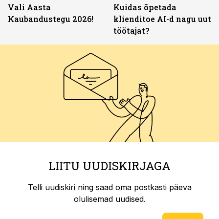
Vali Aasta
Kuidas õpetada
Kaubandustegu 2026!
klienditoe AI-d nagu uut
töötajat?
LIITU UUDISKIRJAGA
Telli uudiskiri ning saad oma postkasti päeva
olulisemad uudised.