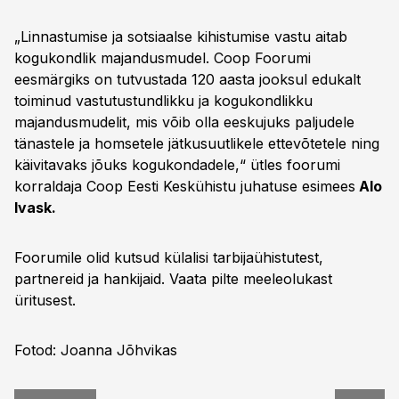
„Linnastumise ja sotsiaalse kihistumise vastu aitab
kogukondlik majandusmudel. Coop Foorumi
eesmärgiks on tutvustada 120 aasta jooksul edukalt
toiminud vastutustundlikku ja kogukondlikku
majandusmudelit, mis võib olla eeskujuks paljudele
tänastele ja homsetele jätkusuutlikele ettevõtetele ning
käivitavaks jõuks kogukondadele,“ ütles foorumi
korraldaja Coop Eesti Keskühistu juhatuse esimees
Alo
Ivask.
Foorumile olid kutsud külalisi tarbijaühistutest,
partnereid ja hankijaid. Vaata pilte meeleolukast
üritusest.
Fotod: Joanna Jõhvikas