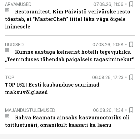
ARVAMUSED
07.08.26, 11:06
Restoranitest. Kim Päivistö verivärske resto
tõestab, et “MasterChefi” tiitel läks väga õigele
inimesele
UUDISED
07.08.26, 10:58
Kümne aastaga kelnerist hotelli tegevjuhiks.
„Teeninduses tähendab paigalseis tagasiminekut“
TOP
06.08.26, 17:23
TOP 152 | Eesti kaubanduse suurimad
maksuvõlglased
MAJANDUSTULEMUSED
06.08.26, 11:34
Rahva Raamatu ainsaks kasvumootoriks oli
toitlustusäri, omanikult kaasati ka laenu