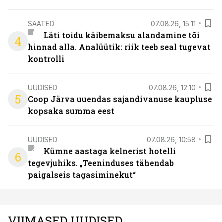
SAATED
07.08.26, 15:11
Läti toidu käibemaksu alandamine tõi
4
hinnad alla. Analüütik: riik teeb seal tugevat
kontrolli
UUDISED
07.08.26, 12:10
5
Coop Järva uuendas sajandivanuse kaupluse
kopsaka summa eest
UUDISED
07.08.26, 10:58
Kümne aastaga kelnerist hotelli
6
tegevjuhiks. „Teeninduses tähendab
paigalseis tagasiminekut“
VIIMASED UUDISED