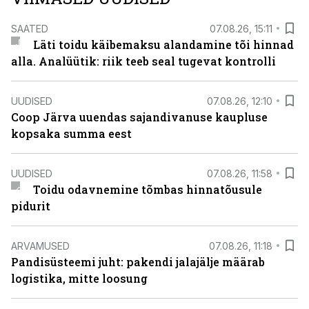
SAATED
07.08.26, 15:11
Läti toidu käibemaksu alandamine tõi hinnad
alla. Analüütik: riik teeb seal tugevat kontrolli
UUDISED
07.08.26, 12:10
Coop Järva uuendas sajandivanuse kaupluse
kopsaka summa eest
UUDISED
07.08.26, 11:58
Toidu odavnemine tõmbas hinnatõusule
pidurit
ARVAMUSED
07.08.26, 11:18
Pandisüsteemi juht: pakendi jalajälje määrab
logistika, mitte loosung