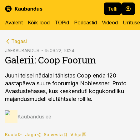
Telli
Avaleht
Kõik lood
TOPid
Podcastid
Videod
Üritus
cebook
cebook
Tagasi
Twitter)
Twitter)
JAEKAUBANDUS
15.06.22, 10:24
Galerii: Coop Foorum
kedIn
kedIn
ail
ail
Juuni teisel nädalal tähistas Coop enda 120
aastapäeva suure foorumiga Noblessneri Proto
k
k
Avastustehases, kus keskenduti kogukondliku
majandusmudeli elutähtsale rollile.
Kaubandus.ee
Kuula
Jaga
Salvesta
Vihja