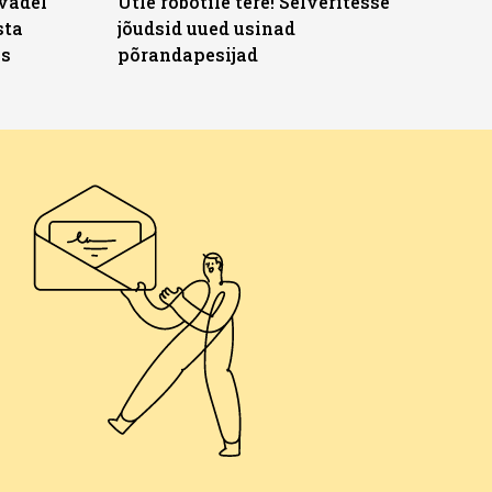
vadel
Ütle robotile tere! Selveritesse
sta
jõudsid uued usinad
ks
põrandapesijad