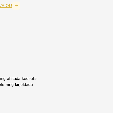
VA OÜ
ing ehitada keerulisi
ele ning kirjeldada