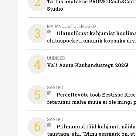
2
Tartus avatakse PROMO Cash&Carry
Studio
MAJANDUSTULEMUSED
3
Ulatuslikust kahjumist hoolima
ehituspoeketi omanik kopsaka div
UUDISED
4
Vali Aasta Kaubandustegu 2026!
SAATED
5
Pereettevõte toob Eestisse Kree
fetatünni maha müüa ei ole mingi 
SAATED
6
Piilmannid tõid kahjumit näida
taustaga juhi. “Minu eesmärk on, et