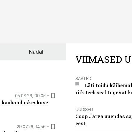
Nädal
VIIMASED U
SAATED
Läti toidu käibema
riik teeb seal tugevat k
05.08.26, 09:05
s kaubanduskeskuse
UUDISED
Coop Järva uuendas s
eest
29.07.26, 14:56