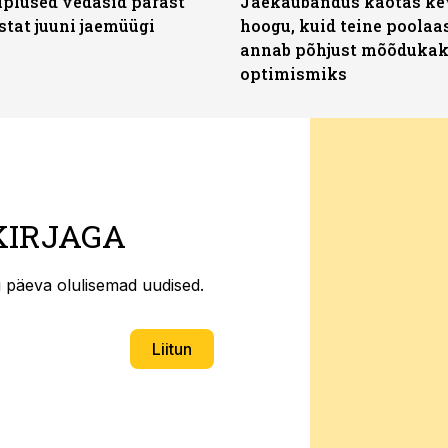
plused vedasid pärast
Jaekaubandus kaotas ke
stat juuni jaemüügi
hoogu, kuid teine poolaa
annab põhjust mõõduka
optimismiks
KIRJAGA
ti päeva olulisemad uudised.
Liitun