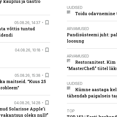
 kauplus ja Gastro
UUDISED
Toidu odavnemine 
05.08.26, 14:37
ta võttis tuntud
ARVAMUSED
Pandisüsteemi juht: pak
idendi
loosung
04.08.26, 10:18
ARVAMUSED
Restoranitest. Kim 
“MasterChefi” tiitel lä
05.08.26, 15:38
ka maitseid. “Kuus 25
UUDISED
probleem“
Kümne aastaga keln
tähendab paigalseis t
04.08.26, 14:28
nud Solarisse Apple’i
TOP
 vakantsus oleks null!”
TOP 152 | Eesti kauba