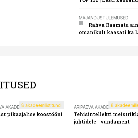
MAJANDUSTULEMUSED
Rahva Raamatu ains
omanikult kaasati ka 
LITUSED
8 akadeemilist tundi
8 akadeemilis
VA AKADEEMIA
ÄRIPÄEVA AKADEEMIA
st pikaajalise koostööni
Tehisintellekti meistrikl
juhtidele - vundament