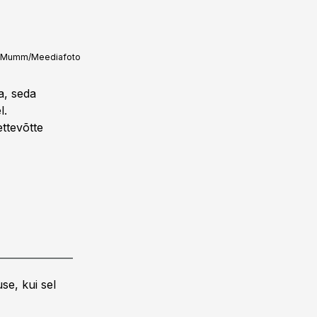
 Mumm/Meediafoto
a, seda
l.
ttevõtte
se, kui sel