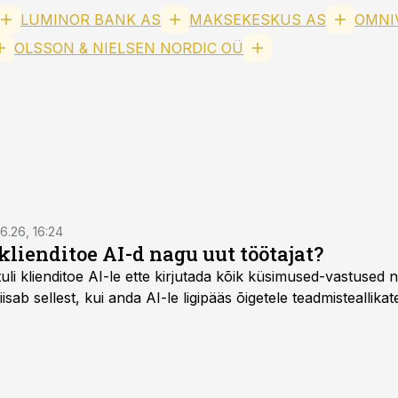
LUMINOR BANK AS
MAKSEKESKUS AS
OMNI
OLSSON & NIELSEN NORDIC OÜ
6.26, 16:24
klienditoe AI-d nagu uut töötajat?
uli klienditoe AI-le ette kirjutada kõik küsimused-vastused n
sab sellest, kui anda AI-le ligipääs õigetele teadmisteallikat