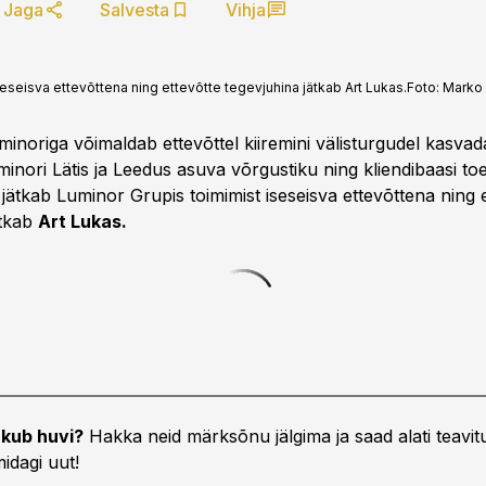
Jaga
Salvesta
Vihja
seisva ettevõttena ning ettevõtte tegevjuhina jätkab Art Lukas.
Foto:
Marko
inoriga võimaldab ettevõttel kiiremini välisturgudel kasvad
nori Lätis ja Leedus asuva võrgustiku ning kliendibaasi toe
ätkab Luminor Grupis toimimist iseseisva ettevõttena ning e
ätkab
Art Lukas.
kub huvi?
Hakka neid märksõnu jälgima ja saad alati teavitu
idagi uut!