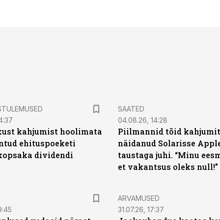
STULEMUSED
SAATED
4:37
04.08.26, 14:28
kust kahjumist hoolimata
Piilmannid tõid kahjumi
untud ehituspoeketi
näidanud Solarisse Apple
opsaka dividendi
taustaga juhi. “Minu ees
et vakantsus oleks null!”
ARVAMUSED
9:45
31.07.26, 17:37