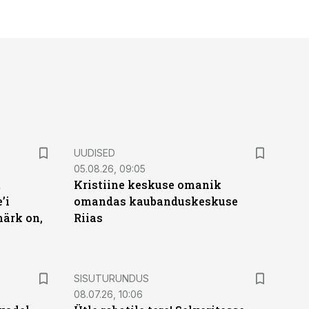
UUDISED
05.08.26, 09:05
t
Kristiine keskuse omanik
’i
omandas kaubanduskeskuse
märk on,
Riias
ST
SISUTURUNDUS
08.07.26, 10:06