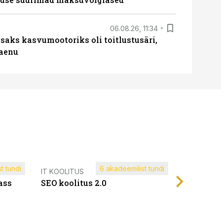
06.08.26, 11:34
aks kasvumootoriks oli toitlustusäri,
laenu
t tundi
6 akadeemilist tundi
Müügijuh
IT KOOLITUS
ass
SEO koolitus 2.0