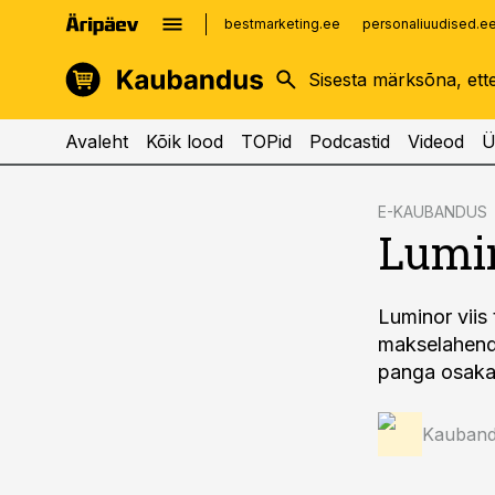
bestmarketing.ee
personaliuudised.e
kinnisvarauudised.ee
imelineajalugu.ee
logistikauudised.ee
imelineteadus.ee
Avaleht
Kõik lood
TOPid
Podcastid
Videod
Ü
cebook
E-KAUBANDUS
Lumi
Twitter)
kedIn
Luminor viis
ail
makselahend
k
panga osakaa
Kauband