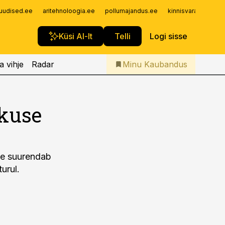
Iseteenindus
uudised.ee
aritehnoloogia.ee
pollumajandus.ee
kinnisvarauudised.
Telli Kaubandus
Küsi AI-lt
Telli
Logi sisse
a vihje
Radar
Minu Kaubandus
kuse
ne suurendab
urul.