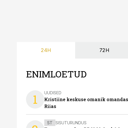
24H
72H
ENIMLOETUD
UUDISED
1
Kristiine keskuse omanik omanda
Riias
ST
SISUTURUNDUS