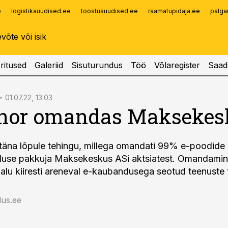
e
logistikauudised.ee
toostusuudised.ee
raamatupidaja.ee
palga
Infopank
Radar
ritused
Galeriid
Sisuturundus
Töö
Võlaregister
Saad
01.07.22, 13:03
nor omandas Maksekes
 täna lõpule tehingu, millega omandati 99% e-poodide
use pakkuja Maksekeskus ASi aktsiatest. Omandami
lu kiiresti areneval e-kaubandusega seotud teenuste t
us.ee