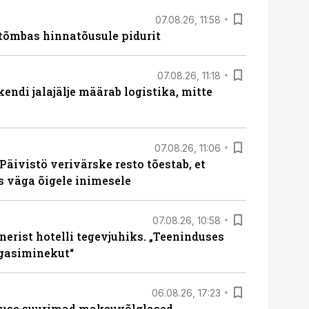
07.08.26, 11:58
tõmbas hinnatõusule pidurit
07.08.26, 11:18
endi jalajälje määrab logistika, mitte
07.08.26, 11:06
Päivistö verivärske resto tõestab, et
ks väga õigele inimesele
07.08.26, 10:58
erist hotelli tegevjuhiks. „Teeninduses
agasiminekut“
06.08.26, 17:23
nduse suurimad maksuvõlglased