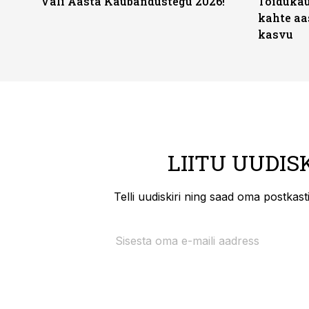
Vali Aasta Kaubandustegu 2026!
Toidukau
kahte aa
kasvu
LIITU UUDIS
Telli uudiskiri ning saad oma postkas