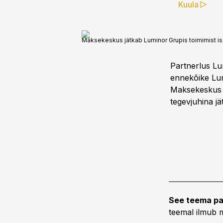
Kuula
Maksekeskus jätkab Luminor Grupis toimimist ise
Partnerlus Lum
ennekõike Lumi
Maksekeskus j
tegevjuhina j
See teema pa
teemal ilmub m