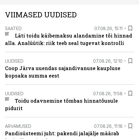
VIIMASED UUDISED
SAATED
07.08.26, 15:11
Läti toidu käibemaksu alandamine tõi hinnad
alla. Analüütik: riik teeb seal tugevat kontrolli
UUDISED
07.08.26, 12:10
Coop Järva uuendas sajandivanuse kaupluse
kopsaka summa eest
UUDISED
07.08.26, 11:58
Toidu odavnemine tõmbas hinnatõusule
pidurit
ARVAMUSED
07.08.26, 11:18
Pandisüsteemi juht: pakendi jalajälje määrab