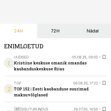
põrandapesurobot, kes liigub rahulikult, vabandab
vajadusel ja annab eesti keeles teada, et aeg on
põrandad särama lüüa.
24H
72H
Nädal
ENIMLOETUD
UUDISED
05.08.26, 09:05
1
Kristiine keskuse omanik omandas
kaubanduskeskuse Riias
TOP
06.08.26, 17:23
2
TOP 152 | Eesti kaubanduse suurimad
maksuvõlglased
SISUTURUNDUS
29.07.26, 14:56
ST