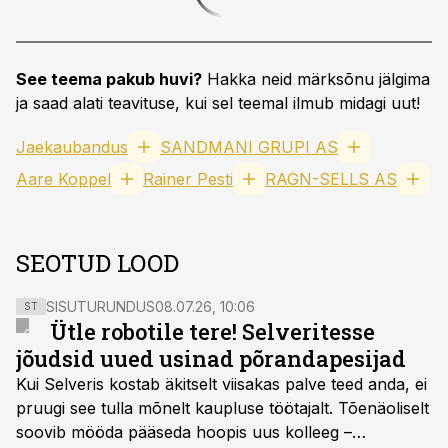
See teema pakub huvi?
Hakka neid märksõnu jälgima
ja saad alati teavituse, kui sel teemal ilmub midagi uut!
Jaekaubandus
SANDMANI GRUPI AS
Aare Koppel
Rainer Pesti
RAGN-SELLS AS
SEOTUD LOOD
SISUTURUNDUS
08.07.26, 10:06
ST
Ütle robotile tere! Selveritesse
jõudsid uued usinad põrandapesijad
Kui Selveris kostab äkitselt viisakas palve teed anda, ei
pruugi see tulla mõnelt kaupluse töötajalt. Tõenäoliselt
soovib mööda pääseda hoopis uus kolleeg –