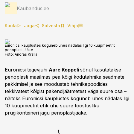
Kaubandus.ee
Kuula
Jaga
Salvesta
Vihja
Euronicsi kauplustes koguneb ühes nädalas ligi 10 kuupmeetrit
penoplastijääke
Foto:
Andras Kralla
Euronicsi tegevjuhi
Aare Koppeli
sõnul kasutatakse
penoplasti maailmas pea kõigi kodutehnika seadmete
pakkimisel ja see moodustab tehnikapoodides
tekkivatest kõigist pakendijäätmetest väga suure osa –
näiteks Euronicsi kauplustes koguneb ühes nädalas ligi
10 kuupmeetrit ehk ühe suure tööstusliku
prügikonteineri jagu penoplastijääke.