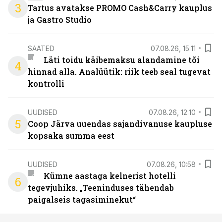
3
Tartus avatakse PROMO Cash&Carry kauplus
ja Gastro Studio
SAATED
07.08.26, 15:11
Läti toidu käibemaksu alandamine tõi
4
hinnad alla. Analüütik: riik teeb seal tugevat
kontrolli
UUDISED
07.08.26, 12:10
5
Coop Järva uuendas sajandivanuse kaupluse
kopsaka summa eest
UUDISED
07.08.26, 10:58
Kümne aastaga kelnerist hotelli
6
tegevjuhiks. „Teeninduses tähendab
paigalseis tagasiminekut“