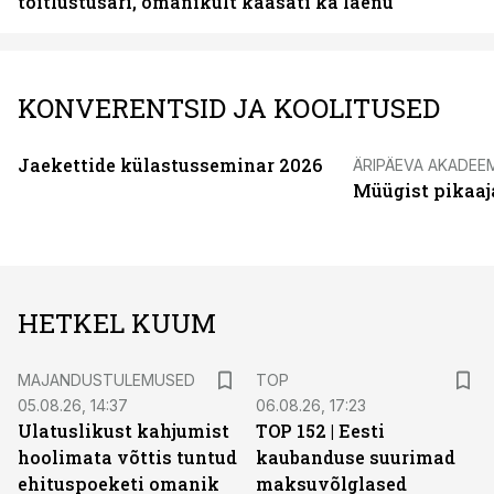
toitlustusäri, omanikult kaasati ka laenu
KONVERENTSID JA KOOLITUSED
Jaekettide külastusseminar 2026
ÄRIPÄEVA AKADEE
Müügist pikaaj
HETKEL KUUM
MAJANDUSTULEMUSED
TOP
05.08.26, 14:37
06.08.26, 17:23
Ulatuslikust kahjumist
TOP 152 | Eesti
hoolimata võttis tuntud
kaubanduse suurimad
ehituspoeketi omanik
maksuvõlglased