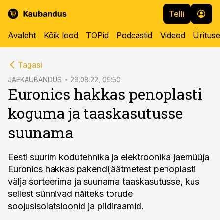
Telli
Avaleht
Kõik lood
TOPid
Podcastid
Videod
Üritus
cebook
Tagasi
Twitter)
JAEKAUBANDUS
29.08.22, 09:50
Euronics hakkas penoplasti
kedIn
koguma ja taaskasutusse
ail
suunama
k
Eesti suurim kodutehnika ja elektroonika jaemüüja
Euronics hakkas pakendijäätmetest penoplasti
välja sorteerima ja suunama taaskasutusse, kus
sellest sünnivad näiteks torude
soojusisolatsioonid ja pildiraamid.