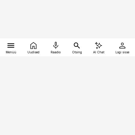
Menüü
Uudised
Raadio
Otsing
AI Chat
Logi sisse
Vana-Lõuna 39/1, 19094 Tallinn
(+372) 667 0111
kaubandus@kaubandus.ee
Telli
Reklaam
Firmast