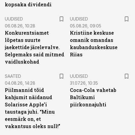
kopsaka dividendi
UUDISED
UUDISED
06.08.26, 10:28
05.08.26, 09:05
Konkurentsiamet
Kristiine keskuse
lõpetas suurte
omanik omandas
jaekettide järelevalve.
kaubanduskeskuse
Selgemaks said mitmed
Riias
vaidluskohad
SAATED
UUDISED
04.08.26, 14:28
31.07.26, 10:35
Piilmannid tõid
Coca-Cola vahetab
kahjumit näidanud
Baltikumi
Solarisse Apple’i
piirkonnajuhti
taustaga juhi. “Minu
eesmärk on, et
vakantsus oleks null!”