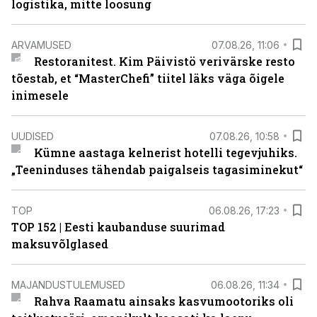
logistika, mitte loosung
ARVAMUSED
07.08.26, 11:06
Restoranitest. Kim Päivistö verivärske resto
tõestab, et “MasterChefi” tiitel läks väga õigele
inimesele
UUDISED
07.08.26, 10:58
Kümne aastaga kelnerist hotelli tegevjuhiks.
„Teeninduses tähendab paigalseis tagasiminekut“
TOP
06.08.26, 17:23
TOP 152 | Eesti kaubanduse suurimad
maksuvõlglased
MAJANDUSTULEMUSED
06.08.26, 11:34
Rahva Raamatu ainsaks kasvumootoriks oli