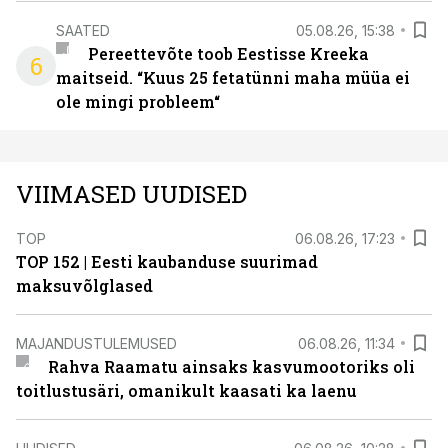
SAATED
05.08.26, 15:38
Pereettevõte toob Eestisse Kreeka
6
maitseid. “Kuus 25 fetatünni maha müüa ei
ole mingi probleem“
VIIMASED UUDISED
TOP
06.08.26, 17:23
TOP 152 | Eesti kaubanduse suurimad
maksuvõlglased
MAJANDUSTULEMUSED
06.08.26, 11:34
Rahva Raamatu ainsaks kasvumootoriks oli
toitlustusäri, omanikult kaasati ka laenu