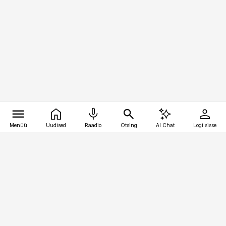
Menüü
Uudised
Raadio
Otsing
AI Chat
Logi sisse
Vana-Lõuna 39/1, 19094 Tallinn
(+372) 667 0111
kaubandus@kaubandus.ee