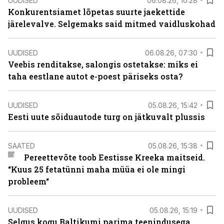
UUDISED
06.08.26, 10:28
Konkurentsiamet lõpetas suurte jaekettide
järelevalve. Selgemaks said mitmed vaidluskohad
UUDISED
06.08.26, 07:30
Veebis renditakse, salongis ostetakse: miks ei
taha eestlane autot e-poest päriseks osta?
UUDISED
05.08.26, 15:42
Eesti uute sõiduautode turg on jätkuvalt plussis
SAATED
05.08.26, 15:38
Pereettevõte toob Eestisse Kreeka maitseid.
“Kuus 25 fetatünni maha müüa ei ole mingi
probleem“
UUDISED
05.08.26, 15:19
Selgus kogu Baltikumi parima teenindusega