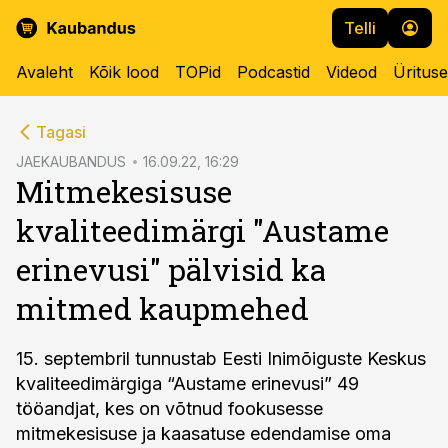
Telli
Avaleht
Kõik lood
TOPid
Podcastid
Videod
Üritus
cebook
Tagasi
Twitter)
JAEKAUBANDUS
16.09.22, 16:29
Mitmekesisuse
kedIn
kvaliteedimärgi "Austame
ail
erinevusi" pälvisid ka
k
mitmed kaupmehed
15. septembril tunnustab Eesti Inimõiguste Keskus
kvaliteedimärgiga “Austame erinevusi” 49
tööandjat, kes on võtnud fookusesse
mitmekesisuse ja kaasatuse edendamise oma