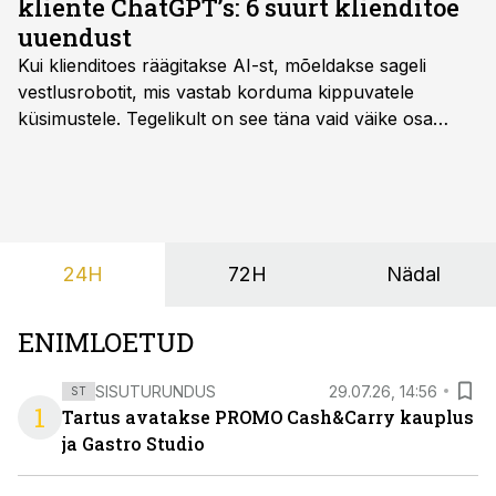
kliente ChatGPT’s: 6 suurt klienditoe
uuendust
Kui klienditoes räägitakse AI-st, mõeldakse sageli
vestlusrobotit, mis vastab korduma kippuvatele
küsimustele. Tegelikult on see täna vaid väike osa
sellest, mida AI suudab teha.
24H
72H
Nädal
ENIMLOETUD
SISUTURUNDUS
29.07.26, 14:56
ST
1
Tartus avatakse PROMO Cash&Carry kauplus
ja Gastro Studio