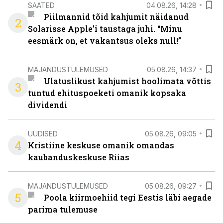
SAATED
04.08.26, 14:28
Piilmannid tõid kahjumit näidanud
2
Solarisse Apple’i taustaga juhi. “Minu
eesmärk on, et vakantsus oleks null!”
MAJANDUSTULEMUSED
05.08.26, 14:37
Ulatuslikust kahjumist hoolimata võttis
3
tuntud ehituspoeketi omanik kopsaka
dividendi
UUDISED
05.08.26, 09:05
4
Kristiine keskuse omanik omandas
kaubanduskeskuse Riias
MAJANDUSTULEMUSED
05.08.26, 09:27
5
Poola kiirmoehiid tegi Eestis läbi aegade
parima tulemuse