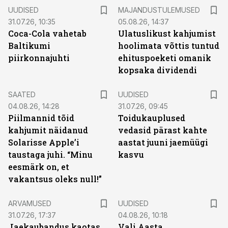
UUDISED
MAJANDUSTULEMUSED
31.07.26, 10:35
05.08.26, 14:37
Coca-Cola vahetab
Ulatuslikust kahjumist
Baltikumi
hoolimata võttis tuntud
piirkonnajuhti
ehituspoeketi omanik
kopsaka dividendi
SAATED
UUDISED
04.08.26, 14:28
31.07.26, 09:45
Piilmannid tõid
Toidukauplused
kahjumit näidanud
vedasid pärast kahte
Solarisse Apple’i
aastat juuni jaemüügi
taustaga juhi. “Minu
kasvu
eesmärk on, et
vakantsus oleks null!”
ARVAMUSED
UUDISED
31.07.26, 17:37
04.08.26, 10:18
Jaekaubandus kaotas
Vali Aasta