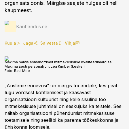
organisatsioonis. Märgise saajate hulgas oli neli
kaupmeest.
Kaubandus.ee
Kuula
Jaga
Salvesta
Vihja
Maxima pälvis esmakordselt mitmekesisuse kvaliteedimärgise.
Maxima Eesti personalijuht Lea Kimber (keskel)
Foto:
Raul Mee
„Austame erinevusi“ on märgis tööandjale, kes peab
lugu võrdsest kohtlemisest ja kaasavast
organisatsioonikultuurist ning kelle sisuline töö
mitmekesisuse juhtimisel on eeskujuks ka teistele. See
näitab organisatsiooni pühendumist mitmekesisuse
toetamisele ning seeläbi ka parema töökeskkonna ja
ühiskonna loomisele.