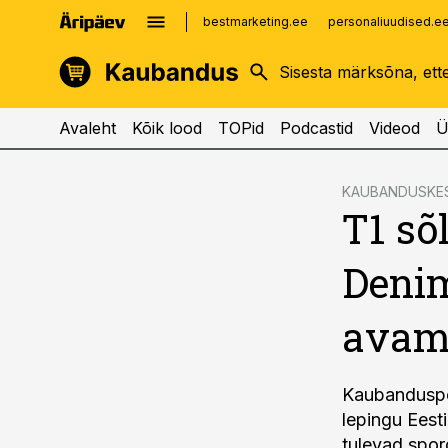
bestmarketing.ee
personaliuudised.e
kinnisvarauudised.ee
imelineajalugu.ee
logistikauudised.ee
imelineteadus.ee
Avaleht
Kõik lood
TOPid
Podcastid
Videod
Ü
cebook
KAUBANDUSKE
T1 sõ
Twitter)
kedIn
Denim
ail
avam
k
Kaubanduspoo
lepingu Eest
tulevad spor