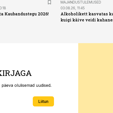
MAJANDUSTULEMUSED
0:18
03.08.26, 11:45
ta Kaubandustegu 2026!
Alkoholikett kasvatas k
kuigi käive veidi kahane
KIRJAGA
ti päeva olulisemad uudised.
Liitun