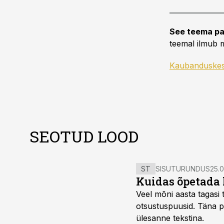
See teema pa
teemal ilmub m
Kaubanduske
SEOTUD LOOD
ST
SISUTURUNDUS
25.0
Kuidas õpetada 
Veel mõni aasta tagasi t
otsustuspuusid. Täna pii
ülesanne tekstina.