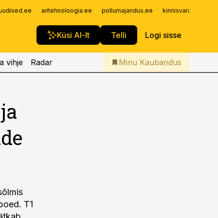
Iseteenindus
uudised.ee
aritehnoloogia.ee
pollumajandus.ee
kinnisvarauudised.
Telli Kaubandus
Küsi AI-lt
Telli
Logi sisse
a vihje
Radar
Minu Kaubandus
ja
ide
sõlmis
-poed. T1
jätkab