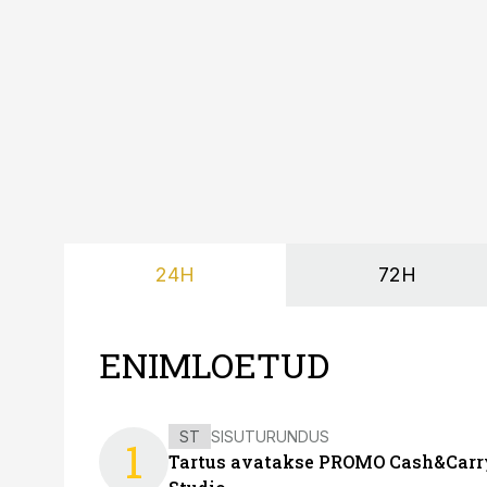
24H
72H
ENIMLOETUD
ST
SISUTURUNDUS
1
Tartus avatakse PROMO Cash&Carry