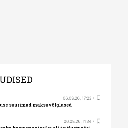
UDISED
06.08.26, 17:23
nduse suurimad maksuvõlglased
06.08.26, 11:34
aks kasvumootoriks oli toitlustusäri,