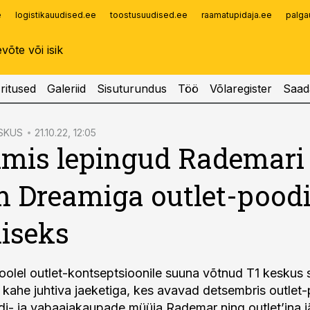
e
logistikauudised.ee
toostusuudised.ee
raamatupidaja.ee
palga
Infopank
Radar
ritused
Galeriid
Sisuturundus
Töö
Võlaregister
Saad
SKUS
21.10.22, 12:05
lmis lepingud Rademari 
 Dreamiga outlet-pood
iseks
lel outlet-kontseptsioonile suuna võtnud T1 keskus 
i kahe juhtiva jaeketiga, kes avavad detsembris outlet
di- ja vabaajakaupade müüja Rademar ning outlet’ina 