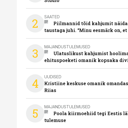
Studio
SAATED
2
Piilmannid tõid kahjumit näida
taustaga juhi. “Minu eesmärk on, et
MAJANDUSTULEMUSED
3
Ulatuslikust kahjumist hoolima
ehituspoeketi omanik kopsaka div
UUDISED
4
Kristiine keskuse omanik omanda
Riias
MAJANDUSTULEMUSED
5
Poola kiirmoehiid tegi Eestis l
tulemuse