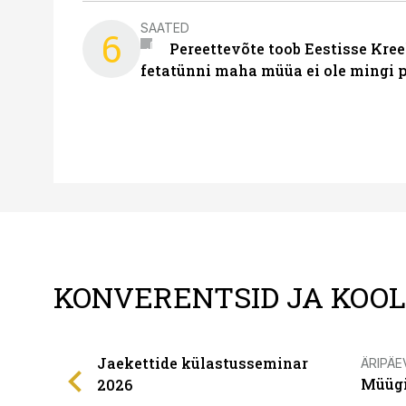
SAATED
6
Pereettevõte toob Eestisse Kree
fetatünni maha müüa ei ole mingi 
KONVERENTSID JA KOO
Jaekettide külastusseminar
ÄRIPÄE
Müügi
2026