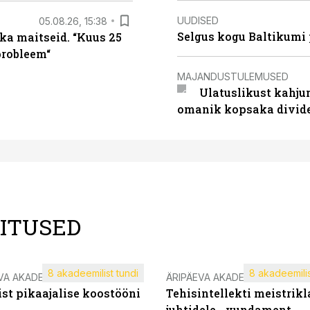
UUDISED
05.08.26, 15:38
Selgus kogu Baltikumi
ka maitseid. “Kuus 25
probleem“
MAJANDUSTULEMUSED
Ulatuslikust kahju
omanik kopsaka divid
LITUSED
8 akadeemilist tundi
8 akadeemilis
VA AKADEEMIA
ÄRIPÄEVA AKADEEMIA
st pikaajalise koostööni
Tehisintellekti meistrikl
juhtidele - vundament