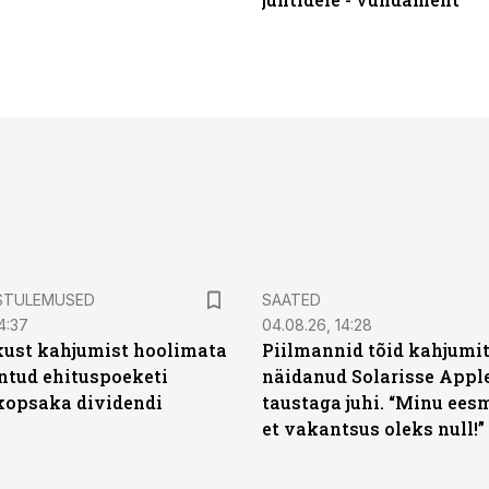
STULEMUSED
SAATED
4:37
04.08.26, 14:28
kust kahjumist hoolimata
Piilmannid tõid kahjumi
untud ehituspoeketi
näidanud Solarisse Apple
opsaka dividendi
taustaga juhi. “Minu ees
et vakantsus oleks null!”