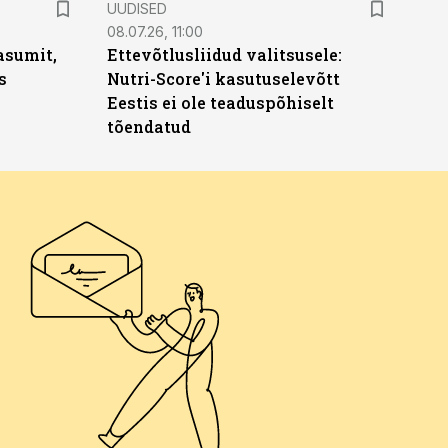
UUDISED
08.07.26, 11:00
asumit,
Ettevõtlusliidud valitsusele:
s
Nutri-Score'i kasutuselevõtt
Eestis ei ole teaduspõhiselt
tõendatud