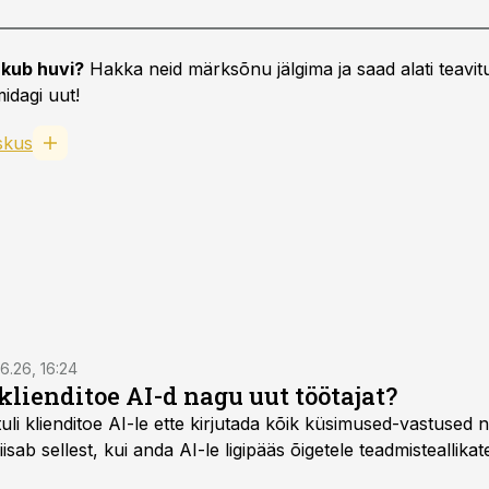
kub huvi?
Hakka neid märksõnu jälgima ja saad alati teavitu
idagi uut!
skus
6.26, 16:24
klienditoe AI-d nagu uut töötajat?
uli klienditoe AI-le ette kirjutada kõik küsimused-vastused n
sab sellest, kui anda AI-le ligipääs õigetele teadmisteallikat