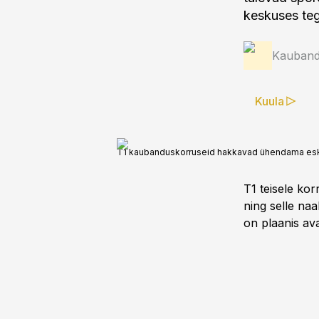
keskuses te
Kauband
Kuula
T1 kaubanduskorruseid hakkavad ühendama eskala
T1 teisele kor
ning selle na
on plaanis av