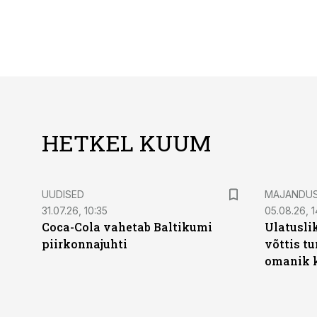
HETKEL KUUM
UUDISED
MAJANDU
31.07.26, 10:35
05.08.26, 1
Coca-Cola vahetab Baltikumi
Ulatusli
piirkonnajuhti
võttis t
omanik k