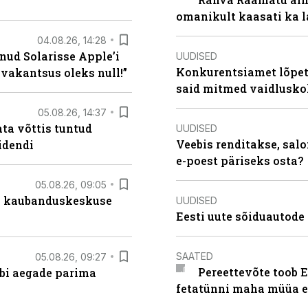
omanikult kaasati ka 
04.08.26, 14:28
nud Solarisse Apple’i
UUDISED
Konkurentsiamet lõpeta
 vakantsus oleks null!”
said mitmed vaidlusk
05.08.26, 14:37
ta võttis tuntud
UUDISED
Veebis renditakse, salo
idendi
e-poest päriseks osta?
05.08.26, 09:05
s kaubanduskeskuse
UUDISED
Eesti uute sõiduautode 
SAATED
05.08.26, 09:27
Pereettevõte toob E
äbi aegade parima
fetatünni maha müüa ei