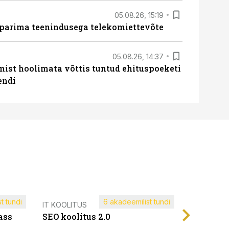
05.08.26, 15:19
 parima teenindusega telekomiettevõte
05.08.26, 14:37
mist hoolimata võttis tuntud ehituspoeketi
endi
t tundi
6 akadeemilist tundi
Müügijuh
IT KOOLITUS
ass
SEO koolitus 2.0