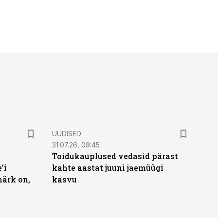
UUDISED
31.07.26, 09:45
t
Toidukauplused vedasid pärast
’i
kahte aastat juuni jaemüügi
märk on,
kasvu