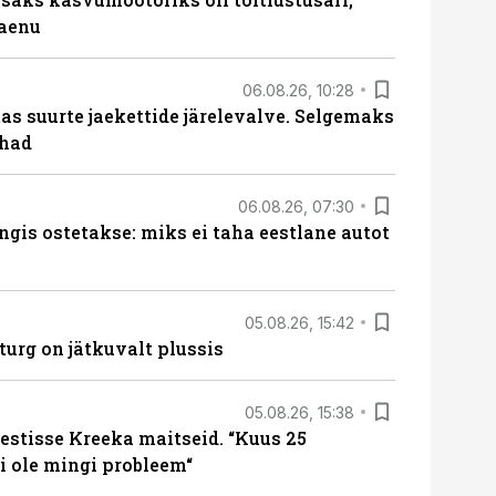
laenu
06.08.26, 10:28
s suurte jaekettide järelevalve. Selgemaks
ohad
06.08.26, 07:30
ngis ostetakse: miks ei taha eestlane autot
05.08.26, 15:42
turg on jätkuvalt plussis
05.08.26, 15:38
estisse Kreeka maitseid. “Kuus 25
 ole mingi probleem“