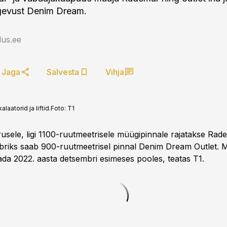
gevust Denim Dream.
us.ee
Jaga
Salvesta
Vihja
atorid ja liftid.
Foto:
T1
rusele, ligi 1100-ruutmeetrisele müügipinnale rajatakse Rad
abriks saab 900-ruutmeetrisel pinnal Denim Dream Outlet.
ada 2022. aasta detsembri esimeses pooles, teatas T1.