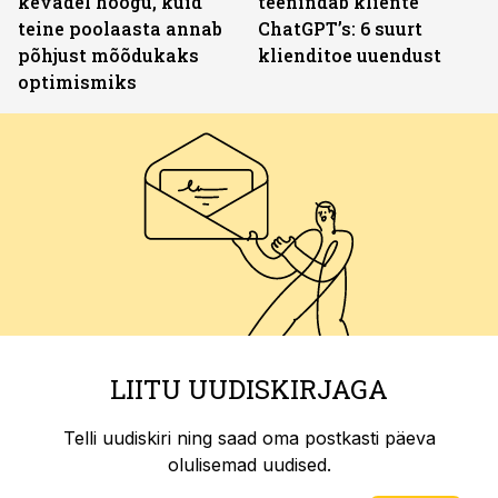
kevadel hoogu, kuid
teenindab kliente
teine poolaasta annab
ChatGPT’s: 6 suurt
põhjust mõõdukaks
klienditoe uuendust
optimismiks
LIITU UUDISKIRJAGA
Telli uudiskiri ning saad oma postkasti päeva
olulisemad uudised.