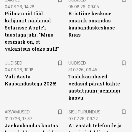
04.08.26, 14:28
05.08.26, 09:05
Piilmannid tõid
Kristiine keskuse
kahjumit näidanud
omanik omandas
Solarisse Apple’i
kaubanduskeskuse
taustaga juhi. “Minu
Riias
eesmärk on, et
vakantsus oleks null!”
UUDISED
UUDISED
04.08.26, 10:18
31.07.26, 09:45
Vali Aasta
Toidukauplused
Kaubandustegu 2026!
vedasid pärast kahte
aastat juuni jaemüügi
kasvu
ST
ARVAMUSED
SISUTURUNDUS
31.07.26, 17:37
07.07.26, 09:22
Jaekaubandus kaotas
AI vastab telefonile ja