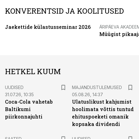
KONVERENTSID JA KOOLITUSED
Jaekettide külastusseminar 2026
ÄRIPÄEVA AKADEE
Müügist pikaaj
HETKEL KUUM
UUDISED
MAJANDUSTULEMUSED
31.07.26, 10:35
05.08.26, 14:37
Coca-Cola vahetab
Ulatuslikust kahjumist
Baltikumi
hoolimata võttis tuntud
piirkonnajuhti
ehituspoeketi omanik
kopsaka dividendi
SAATED
UUDISED