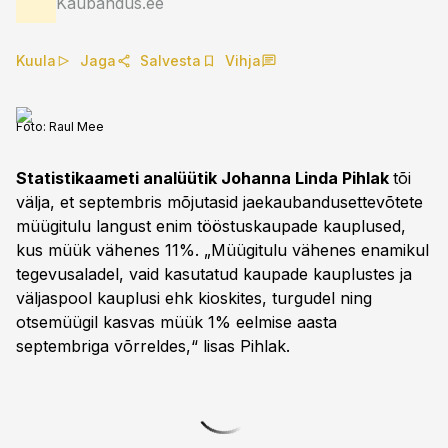
Kaubandus.ee
Kuula
Jaga
Salvesta
Vihja
Foto:
Raul Mee
Statistikaameti analüütik Johanna Linda Pihlak
tõi
välja, et septembris mõjutasid jaekaubandusettevõtete
müügitulu langust enim tööstuskaupade kauplused,
kus müük vähenes 11%. „Müügitulu vähenes enamikul
tegevusaladel, vaid kasutatud kaupade kauplustes ja
väljaspool kauplusi ehk kioskites, turgudel ning
otsemüügil kasvas müük 1% eelmise aasta
septembriga võrreldes,“ lisas Pihlak.