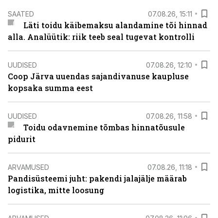
SAATED
07.08.26, 15:11
Läti toidu käibemaksu alandamine tõi hinnad
alla. Analüütik: riik teeb seal tugevat kontrolli
UUDISED
07.08.26, 12:10
Coop Järva uuendas sajandivanuse kaupluse
kopsaka summa eest
UUDISED
07.08.26, 11:58
Toidu odavnemine tõmbas hinnatõusule
pidurit
ARVAMUSED
07.08.26, 11:18
Pandisüsteemi juht: pakendi jalajälje määrab
logistika, mitte loosung