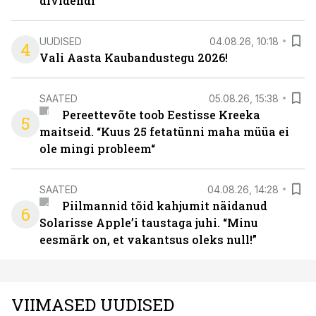
dividendi
UUDISED
04.08.26, 10:18
4
Vali Aasta Kaubandustegu 2026!
SAATED
05.08.26, 15:38
Pereettevõte toob Eestisse Kreeka
5
maitseid. “Kuus 25 fetatünni maha müüa ei
ole mingi probleem“
SAATED
04.08.26, 14:28
Piilmannid tõid kahjumit näidanud
6
Solarisse Apple’i taustaga juhi. “Minu
eesmärk on, et vakantsus oleks null!”
VIIMASED UUDISED