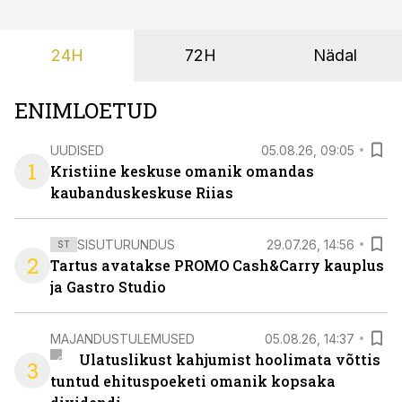
24H
72H
Nädal
ENIMLOETUD
UUDISED
05.08.26, 09:05
1
Kristiine keskuse omanik omandas
kaubanduskeskuse Riias
SISUTURUNDUS
29.07.26, 14:56
ST
2
Tartus avatakse PROMO Cash&Carry kauplus
ja Gastro Studio
MAJANDUSTULEMUSED
05.08.26, 14:37
Ulatuslikust kahjumist hoolimata võttis
3
tuntud ehituspoeketi omanik kopsaka