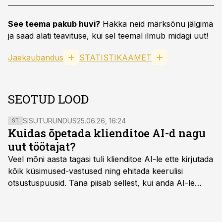
See teema pakub huvi?
Hakka neid märksõnu jälgima
ja saad alati teavituse, kui sel teemal ilmub midagi uut!
Jaekaubandus
STATISTIKAAMET
SEOTUD LOOD
SISUTURUNDUS
25.06.26, 16:24
ST
Kuidas õpetada klienditoe AI-d nagu
uut töötajat?
Veel mõni aasta tagasi tuli klienditoe AI-le ette kirjutada
kõik küsimused-vastused ning ehitada keerulisi
otsustuspuusid. Täna piisab sellest, kui anda AI-le
ligipääs õigetele teadmisteallikatele ning kirjeldada
ülesanne tekstina.