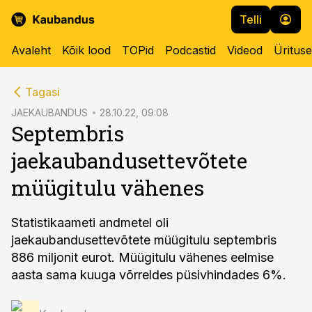
Telli
Avaleht
Kõik lood
TOPid
Podcastid
Videod
Üritus
cebook
Tagasi
Twitter)
JAEKAUBANDUS
28.10.22, 09:08
Septembris
kedIn
jaekaubandusettevõtete
ail
müügitulu vähenes
k
Statistikaameti andmetel oli
jaekaubandusettevõtete müügitulu septembris
886 miljonit eurot. Müügitulu vähenes eelmise
aasta sama kuuga võrreldes püsivhindades 6%.