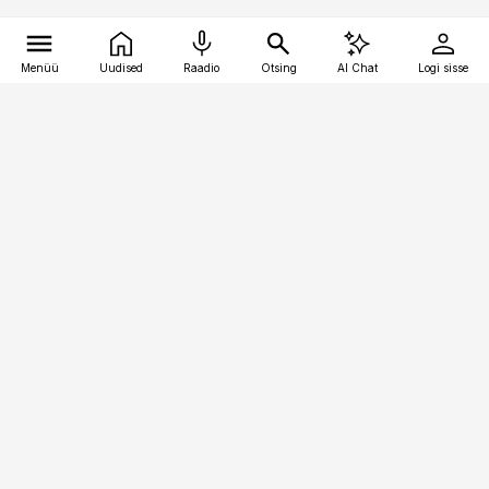
Menüü
Uudised
Raadio
Otsing
AI Chat
Logi sisse
Vana-Lõuna 39/1, 19094 Tallinn
(+372) 667 0111
kaubandus@kaubandus.ee
Telli
Reklaam
Firmast
Sisu kasutamisõigused
Ajakirjaniku
eetikakoodeks
Üldtingimused
Privaatsustingimused
Küpsiste poliitika
KKK
Eesti Meediaettevõtete
Eelistuste haldamine