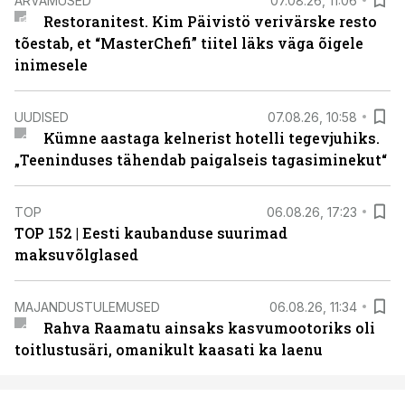
ARVAMUSED
07.08.26, 11:06
Restoranitest. Kim Päivistö verivärske resto
tõestab, et “MasterChefi” tiitel läks väga õigele
inimesele
UUDISED
07.08.26, 10:58
Kümne aastaga kelnerist hotelli tegevjuhiks.
„Teeninduses tähendab paigalseis tagasiminekut“
TOP
06.08.26, 17:23
TOP 152 | Eesti kaubanduse suurimad
maksuvõlglased
MAJANDUSTULEMUSED
06.08.26, 11:34
Rahva Raamatu ainsaks kasvumootoriks oli
toitlustusäri, omanikult kaasati ka laenu