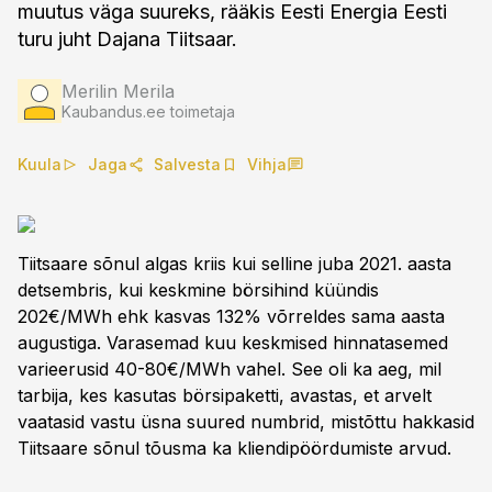
muutus väga suureks, rääkis Eesti Energia Eesti
turu juht Dajana Tiitsaar.
Merilin Merila
Kaubandus.ee toimetaja
Kuula
Jaga
Salvesta
Vihja
Tiitsaare sõnul algas kriis kui selline juba 2021. aasta
detsembris, kui keskmine börsihind küündis
202€/MWh ehk kasvas 132% võrreldes sama aasta
augustiga. Varasemad kuu keskmised hinnatasemed
varieerusid 40-80€/MWh vahel. See oli ka aeg, mil
tarbija, kes kasutas börsipaketti, avastas, et arvelt
vaatasid vastu üsna suured numbrid, mistõttu hakkasid
Tiitsaare sõnul tõusma ka kliendipöördumiste arvud.