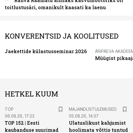
Rahva Raamatu ainsaks kasvumootoriks oli
toitlustusäri, omanikult kaasati ka laenu
KONVERENTSID JA KOOLITUSED
Jaekettide külastusseminar 2026
ÄRIPÄEVA AKADEE
Müügist pikaaj
HETKEL KUUM
TOP
MAJANDUSTULEMUSED
06.08.26, 17:23
05.08.26, 14:37
TOP 152 | Eesti
Ulatuslikust kahjumist
kaubanduse suurimad
hoolimata võttis tuntud