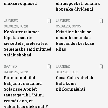
maksuvõlglased
ehituspoeketi omanik
kopsaka dividendi
UUDISED
UUDISED
06.08.26, 10:28
05.08.26, 09:05
Konkurentsiamet
Kristiine keskuse
lõpetas suurte
omanik omandas
jaekettide järelevalve.
kaubanduskeskuse
Selgemaks said mitmed
Riias
vaidluskohad
SAATED
UUDISED
04.08.26, 14:28
31.07.26, 10:35
Piilmannid tõid
Coca-Cola vahetab
kahjumit näidanud
Baltikumi
Solarisse Apple’i
piirkonnajuhti
taustaga juhi. “Minu
eesmärk on, et
vakantsus oleks null!”