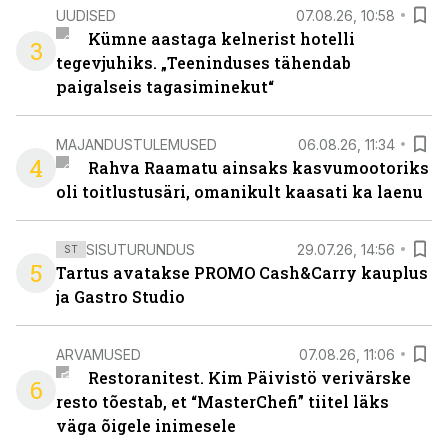
UUDISED
07.08.26, 10:58
Kümne aastaga kelnerist hotelli
3
tegevjuhiks. „Teeninduses tähendab
paigalseis tagasiminekut“
MAJANDUSTULEMUSED
06.08.26, 11:34
4
Rahva Raamatu ainsaks kasvumootoriks
oli toitlustusäri, omanikult kaasati ka laenu
SISUTURUNDUS
29.07.26, 14:56
ST
5
Tartus avatakse PROMO Cash&Carry kauplus
ja Gastro Studio
ARVAMUSED
07.08.26, 11:06
Restoranitest. Kim Päivistö verivärske
6
resto tõestab, et “MasterChefi” tiitel läks
väga õigele inimesele