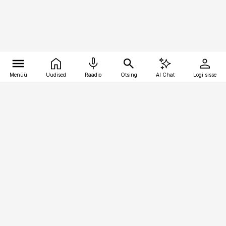
Menüü
Uudised
Raadio
Otsing
AI Chat
Logi sisse
Vana-Lõuna 39/1, 19094 Tallinn
(+372) 667 0111
kaubandus@kaubandus.ee
Telli
Reklaam
Firmast
Sisu kasutamisõigused
Ajakirjaniku