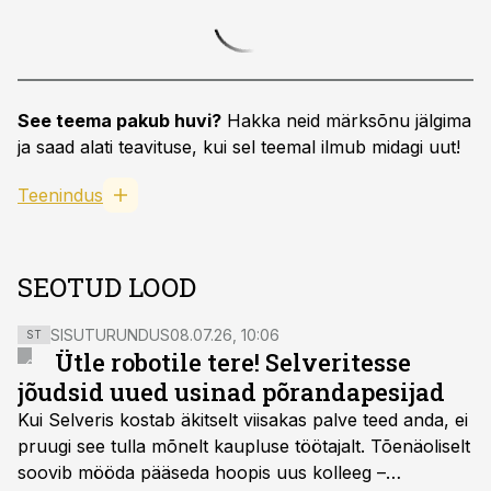
See teema pakub huvi?
Hakka neid märksõnu jälgima
ja saad alati teavituse, kui sel teemal ilmub midagi uut!
Teenindus
SEOTUD LOOD
SISUTURUNDUS
08.07.26, 10:06
ST
Ütle robotile tere! Selveritesse
jõudsid uued usinad põrandapesijad
Kui Selveris kostab äkitselt viisakas palve teed anda, ei
pruugi see tulla mõnelt kaupluse töötajalt. Tõenäoliselt
soovib mööda pääseda hoopis uus kolleeg –