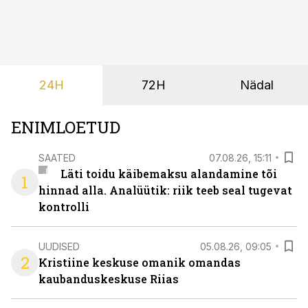
põrandapesurobot, kes liigub rahulikult, vabandab
vajadusel ja annab eesti keeles teada, et aeg on
põrandad särama lüüa.
24H
72H
Nädal
ENIMLOETUD
SAATED
07.08.26, 15:11
Läti toidu käibemaksu alandamine tõi
1
hinnad alla. Analüütik: riik teeb seal tugevat
kontrolli
UUDISED
05.08.26, 09:05
2
Kristiine keskuse omanik omandas
kaubanduskeskuse Riias