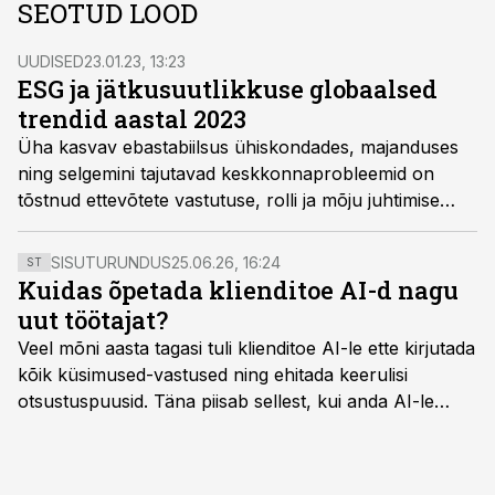
SEOTUD LOOD
UUDISED
23.01.23, 13:23
ESG ja jätkusuutlikkuse globaalsed
trendid aastal 2023
Üha kasvav ebastabiilsus ühiskondades, majanduses
ning selgemini tajutavad keskkonnaprobleemid on
tõstnud ettevõtete vastutuse, rolli ja mõju juhtimise
teemad aktuaalsemaks kui varem. On selge, et 2023.
aastal on keskkonna-, juhtimis- ja sotsiaalsed
SISUTURUNDUS
25.06.26, 16:24
ST
küsimused ning nende mõjud strateegilisel ja
Kuidas õpetada klienditoe AI-d nagu
äritegevust otseselt mõjutaval tasemel.
uut töötajat?
Veel mõni aasta tagasi tuli klienditoe AI-le ette kirjutada
kõik küsimused-vastused ning ehitada keerulisi
otsustuspuusid. Täna piisab sellest, kui anda AI-le
ligipääs õigetele teadmisteallikatele ning kirjeldada
ülesanne tekstina.