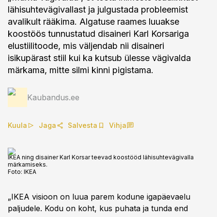
lähisuhtevägivallast ja julgustada probleemist
avalikult rääkima. Algatuse raames luuakse
koostöös tunnustatud disaineri Karl Korsariga
elustiilitoode, mis väljendab nii disaineri
isikupärast stiil kui ka kutsub ülesse vägivalda
märkama, mitte silmi kinni pigistama.
Kaubandus.ee
Kuula
Jaga
Salvesta
Vihja
IKEA ning disainer Karl Korsar teevad koostööd lähisuhtevägivalla
märkamiseks.
Foto:
IKEA
„IKEA visioon on luua parem kodune igapäevaelu
paljudele. Kodu on koht, kus puhata ja tunda end