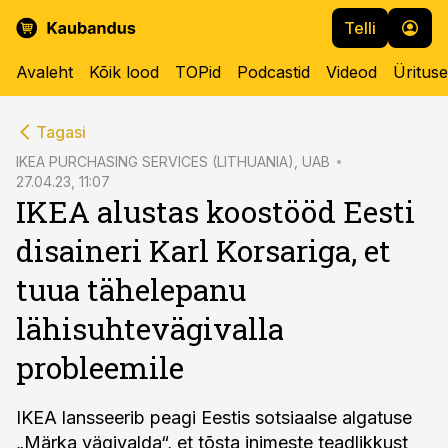
Telli
Avaleht
Kõik lood
TOPid
Podcastid
Videod
Üritus
cebook
Tagasi
Twitter)
IKEA PURCHASING SERVICES (LITHUANIA), UAB
27.04.23, 11:07
kedIn
IKEA alustas koostööd Eesti
ail
disaineri Karl Korsariga, et
k
tuua tähelepanu
lähisuhtevägivalla
probleemile
IKEA lansseerib peagi Eestis sotsiaalse algatuse
„Märka vägivalda“, et tõsta inimeste teadlikkust