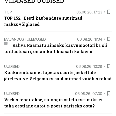
VIIMASED UUDISED
TOP
06.08.26, 17:23
TOP 152 | Eesti kaubanduse suurimad
maksuvõlglased
MAJANDUSTULEMUSED
06.08.26, 11:34
Rahva Raamatu ainsaks kasvumootoriks oli
toitlustusäri, omanikult kaasati ka laenu
UUDISED
06.08.26, 10:28
Konkurentsiamet lõpetas suurte jaekettide
järelevalve. Selgemaks said mitmed vaidluskohad
UUDISED
06.08.26, 07:30
Veebis renditakse, salongis ostetakse: miks ei
taha eestlane autot e-poest päriseks osta?