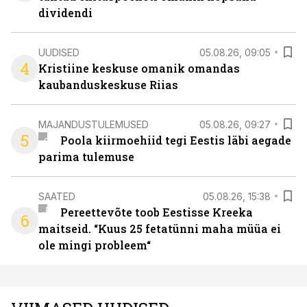
dividendi
UUDISED
05.08.26, 09:05
4
Kristiine keskuse omanik omandas
kaubanduskeskuse Riias
MAJANDUSTULEMUSED
05.08.26, 09:27
5
Poola kiirmoehiid tegi Eestis läbi aegade
parima tulemuse
SAATED
05.08.26, 15:38
Pereettevõte toob Eestisse Kreeka
6
maitseid. “Kuus 25 fetatünni maha müüa ei
ole mingi probleem“