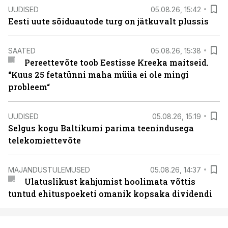
UUDISED
05.08.26, 15:42
Eesti uute sõiduautode turg on jätkuvalt plussis
SAATED
05.08.26, 15:38
Pereettevõte toob Eestisse Kreeka maitseid.
“Kuus 25 fetatünni maha müüa ei ole mingi
probleem“
UUDISED
05.08.26, 15:19
Selgus kogu Baltikumi parima teenindusega
telekomiettevõte
MAJANDUSTULEMUSED
05.08.26, 14:37
Ulatuslikust kahjumist hoolimata võttis
tuntud ehituspoeketi omanik kopsaka dividendi