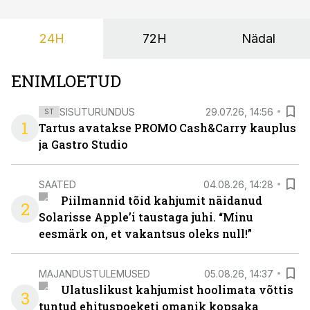
24H
72H
Nädal
ENIMLOETUD
SISUTURUNDUS
29.07.26, 14:56
ST
1
Tartus avatakse PROMO Cash&Carry kauplus
ja Gastro Studio
SAATED
04.08.26, 14:28
Piilmannid tõid kahjumit näidanud
2
Solarisse Apple’i taustaga juhi. “Minu
eesmärk on, et vakantsus oleks null!”
MAJANDUSTULEMUSED
05.08.26, 14:37
Ulatuslikust kahjumist hoolimata võttis
3
tuntud ehituspoeketi omanik kopsaka