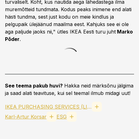
turvaliselt. Koht, kus nautida aega lähedastega ilma
muremõtteid tundmata. Kodus peaks inimene end alati
hästi tundma, sest just kodu on meie kindlus ja
pelgupaik ülejäänud maailma eest. Kahjuks see ei ole
aga paljude jaoks nii," ütles IKEA Eesti turu juht
Marko
Põder
.
See teema pakub huvi?
Hakka neid märksõnu jälgima
ja saad alati teavituse, kui sel teemal ilmub midagi uut!
IKEA PURCHASING SERVICES (LITHUANIA), UAB
Karl-Artur Korsar
ESG