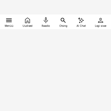
Menüü
Uudised
Raadio
Otsing
AI Chat
Logi sisse
Vana-Lõuna 39/1, 19094 Tallinn
(+372) 667 0111
kaubandus@kaubandus.ee
Telli
Reklaam
Firmast
Sisu kasutamisõigused
Ajakirjaniku
eetikakoodeks
Üldtingimused
Privaatsustingimused