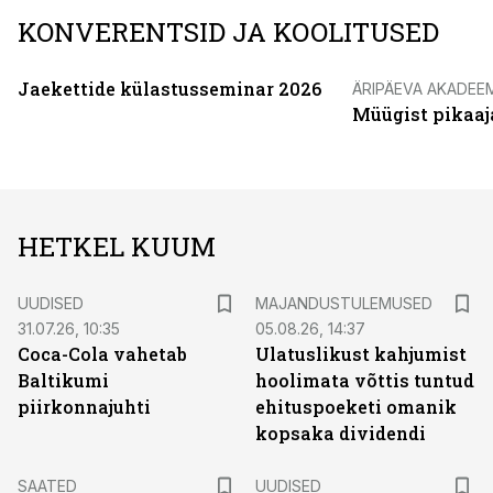
KONVERENTSID JA KOOLITUSED
Jaekettide külastusseminar 2026
ÄRIPÄEVA AKADEE
Müügist pikaaj
HETKEL KUUM
UUDISED
MAJANDUSTULEMUSED
31.07.26, 10:35
05.08.26, 14:37
Coca-Cola vahetab
Ulatuslikust kahjumist
Baltikumi
hoolimata võttis tuntud
piirkonnajuhti
ehituspoeketi omanik
kopsaka dividendi
SAATED
UUDISED