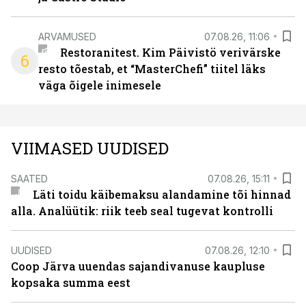
ARVAMUSED
07.08.26, 11:06
Restoranitest. Kim Päivistö verivärske
6
resto tõestab, et “MasterChefi” tiitel läks
väga õigele inimesele
VIIMASED UUDISED
SAATED
07.08.26, 15:11
Läti toidu käibemaksu alandamine tõi hinnad
alla. Analüütik: riik teeb seal tugevat kontrolli
UUDISED
07.08.26, 12:10
Coop Järva uuendas sajandivanuse kaupluse
kopsaka summa eest