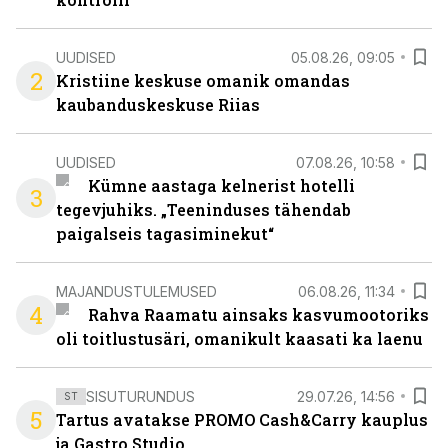
UUDISED
05.08.26, 09:05
2
Kristiine keskuse omanik omandas
kaubanduskeskuse Riias
UUDISED
07.08.26, 10:58
Kümne aastaga kelnerist hotelli
3
tegevjuhiks. „Teeninduses tähendab
paigalseis tagasiminekut“
MAJANDUSTULEMUSED
06.08.26, 11:34
4
Rahva Raamatu ainsaks kasvumootoriks
oli toitlustusäri, omanikult kaasati ka laenu
SISUTURUNDUS
29.07.26, 14:56
ST
5
Tartus avatakse PROMO Cash&Carry kauplus
ja Gastro Studio