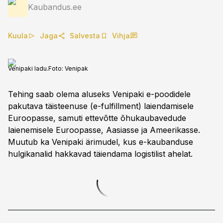
Kaubandus.ee
Kuula
Jaga
Salvesta
Vihja
Venipaki ladu.
Foto:
Venipak
Tehing saab olema aluseks Venipaki e-poodidele
pakutava täisteenuse (e-fulfillment) laiendamisele
Euroopasse, samuti ettevõtte õhukaubavedude
laienemisele Euroopasse, Aasiasse ja Ameerikasse.
Muutub ka Venipaki ärimudel, kus e-kaubanduse
hulgikanalid hakkavad täiendama logistilist ahelat.