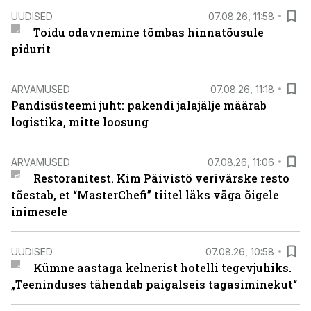
UUDISED
07.08.26, 11:58
Toidu odavnemine tõmbas hinnatõusule
pidurit
ARVAMUSED
07.08.26, 11:18
Pandisüsteemi juht: pakendi jalajälje määrab
logistika, mitte loosung
ARVAMUSED
07.08.26, 11:06
Restoranitest. Kim Päivistö verivärske resto
tõestab, et “MasterChefi” tiitel läks väga õigele
inimesele
UUDISED
07.08.26, 10:58
Kümne aastaga kelnerist hotelli tegevjuhiks.
„Teeninduses tähendab paigalseis tagasiminekut“