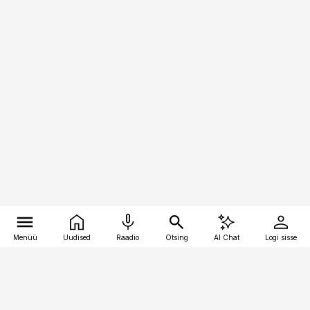
Menüü
Uudised
Raadio
Otsing
AI Chat
Logi sisse
Vana-Lõuna 39/1, 19094 Tallinn