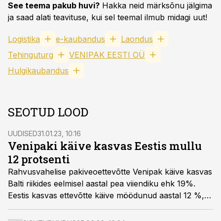
See teema pakub huvi?
Hakka neid märksõnu jälgima
ja saad alati teavituse, kui sel teemal ilmub midagi uut!
Logistika
e-kaubandus
Laondus
Tehinguturg
VENIPAK EESTI OÜ
Hulgikaubandus
SEOTUD LOOD
UUDISED
31.01.23, 10:16
Venipaki käive kasvas Eestis mullu
12 protsenti
Rahvusvahelise pakiveoettevõtte Venipak käive kasvas
Balti riikides eelmisel aastal pea viiendiku ehk 19%.
Eestis kasvas ettevõtte käive möödunud aastal 12 %,
millest suurem kasv oli Lätis (28%) ja Leedus (18%).