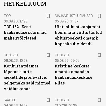
HETKEL KUUM
TOP
MAJANDUSTULEMUSED
06.08.26, 17:23
05.08.26, 14:37
TOP 152 | Eesti
Ulatuslikust kahjumist
kaubanduse suurimad
hoolimata võttis tuntud
maksuvõlglased
ehituspoeketi omanik
kopsaka dividendi
UUDISED
UUDISED
06.08.26, 10:28
05.08.26, 09:05
Konkurentsiamet
Kristiine keskuse
lõpetas suurte
omanik omandas
jaekettide järelevalve.
kaubanduskeskuse
Selgemaks said mitmed
Riias
vaidluskohad
SAATED
UUDISED
04.08.26, 14:28
31.07.26, 10:35