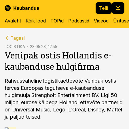
Telli
Avaleht
Kõik lood
TOPid
Podcastid
Videod
Üritus
cebook
Tagasi
Twitter)
LOGISTIKA
23.05.23, 12:55
Venipak ostis Hollandis e-
kedIn
kaubanduse hulgifirma
ail
k
Rahvusvaheline logistikaettevõte Venipak ostis
terves Euroopas tegutseva e-kaubanduse
hulgimüüja Strengholt Entertainment BV. Ligi 50
miljoni eurose käibega Hollandi ettevõte partnerid
on Universal Music, Lego, L’Oreal, Disney, Mattel
ja paljud teised.