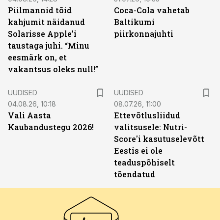
Piilmannid tõid
Coca-Cola vahetab
kahjumit näidanud
Baltikumi
Solarisse Apple’i
piirkonnajuhti
taustaga juhi. “Minu
eesmärk on, et
vakantsus oleks null!”
UUDISED
UUDISED
04.08.26, 10:18
08.07.26, 11:00
Vali Aasta
Ettevõtlusliidud
Kaubandustegu 2026!
valitsusele: Nutri-
Score'i kasutuselevõtt
Eestis ei ole
teaduspõhiselt
tõendatud