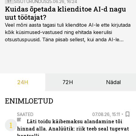
SISUTURUNDUS
25.06.26, 16:24
ST
Kuidas õpetada klienditoe AI-d nagu
uut töötajat?
Veel mõni aasta tagasi tuli klienditoe AI-le ette kirjutada
kõik küsimused-vastused ning ehitada keerulisi
otsustuspuusid. Täna piisab sellest, kui anda AI-le
ligipääs õigetele teadmisteallikatele ning kirjeldada
ülesanne tekstina.
24H
72H
Nädal
ENIMLOETUD
SAATED
07.08.26, 15:11
Läti toidu käibemaksu alandamine tõi
1
hinnad alla. Analüütik: riik teeb seal tugevat
kontrolli