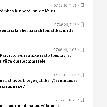
07.08.26, 11:58
tõmbas hinnatõusule pidurit
07.08.26, 11:18
endi jalajälje määrab logistika, mitte
07.08.26, 11:06
Päivistö verivärske resto tõestab, et
ks väga õigele inimesele
07.08.26, 10:58
erist hotelli tegevjuhiks. „Teeninduses
agasiminekut“
06.08.26, 17:23
nduse suurimad maksuvõlglased