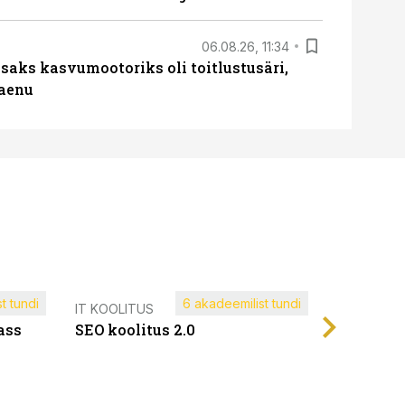
06.08.26, 11:34
aks kasvumootoriks oli toitlustusäri,
laenu
t tundi
6 akadeemilist tundi
Müügijuh
IT KOOLITUS
ass
SEO koolitus 2.0