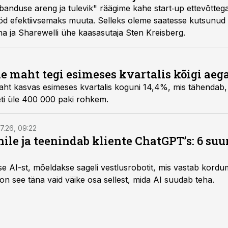
anduse areng ja tulevik" räägime kahe start‑up ettevõttega
d efektiivsemaks muuta. Selleks oleme saatesse kutsunud A
a ja Sharewelli ühe kaasasutaja Sten Kreisberg.
 maht tegi esimeses kvartalis kõigi aeg
ht kasvas esimeses kvartalis koguni 14,4%, mis tähendab, 
ti üle 400 000 paki rohkem.
7.26, 09:22
nile ja teenindab kliente ChatGPT’s: 6 suu
kse AI-st, mõeldakse sageli vestlusrobotit, mis vastab kord
 on see täna vaid väike osa sellest, mida AI suudab teha.