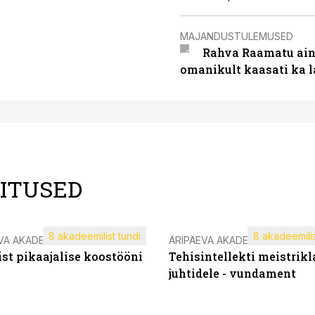
MAJANDUSTULEMUSED
Rahva Raamatu ains
omanikult kaasati ka 
LITUSED
8 akadeemilist tundi
8 akadeemilis
VA AKADEEMIA
ÄRIPÄEVA AKADEEMIA
st pikaajalise koostööni
Tehisintellekti meistrikl
juhtidele - vundament