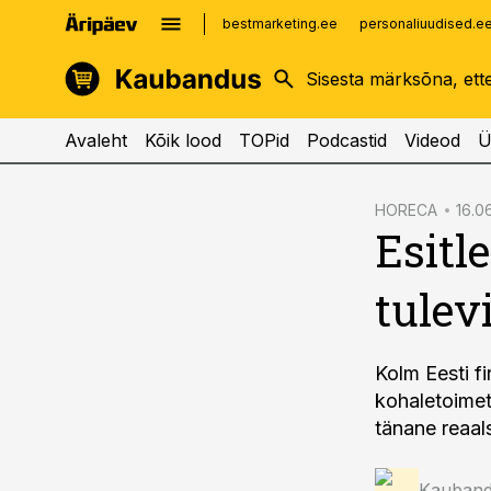
bestmarketing.ee
personaliuudised.e
kinnisvarauudised.ee
imelineajalugu.ee
logistikauudised.ee
imelineteadus.ee
Avaleht
Kõik lood
TOPid
Podcastid
Videod
Ü
cebook
HORECA
16.06
Esitle
Twitter)
kedIn
tulev
ail
k
Kolm Eesti fi
kohaletoimeta
tänane reaals
Kauband