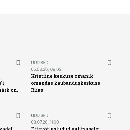
UUDISED
05.08.26, 09:05
t
Kristiine keskuse omanik
’i
omandas kaubanduskeskuse
märk on,
Riias
UUDISED
08.07.26, 11:00
vadel
Ettevõtlusliidud valitsusele: