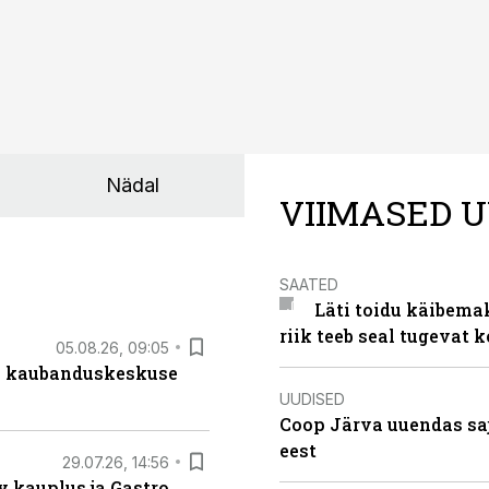
Nädal
VIIMASED U
SAATED
Läti toidu käibema
riik teeb seal tugevat k
05.08.26, 09:05
s kaubanduskeskuse
UUDISED
Coop Järva uuendas s
eest
29.07.26, 14:56
 kauplus ja Gastro