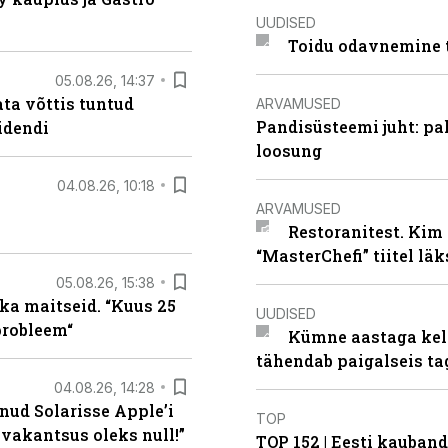
UUDISED
Toidu odavnemine 
05.08.26, 14:37
ta võttis tuntud
ARVAMUSED
Pandisüsteemi juht: pak
idendi
loosung
04.08.26, 10:18
ARVAMUSED
Restoranitest. Kim 
“MasterChefi” tiitel lä
05.08.26, 15:38
ka maitseid. “Kuus 25
UUDISED
probleem“
Kümne aastaga keln
tähendab paigalseis t
04.08.26, 14:28
nud Solarisse Apple’i
TOP
 vakantsus oleks null!”
TOP 152 | Eesti kauba