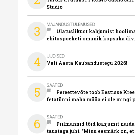
Studio
MAJANDUSTULEMUSED
3
Ulatuslikust kahjumist hoolima
ehituspoeketi omanik kopsaka div
UUDISED
4
Vali Aasta Kaubandustegu 2026!
SAATED
5
Pereettevõte toob Eestisse Kree
fetatünni maha müüa ei ole mingi 
SAATED
6
Piilmannid tõid kahjumit näida
taustaga juhi. “Minu eesmärk on, et