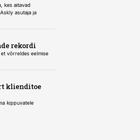
, kes aitavad
skly asutaja ja
ade rekordi
et võrreldes eelmise
rt klienditoe
uma kippuvatele