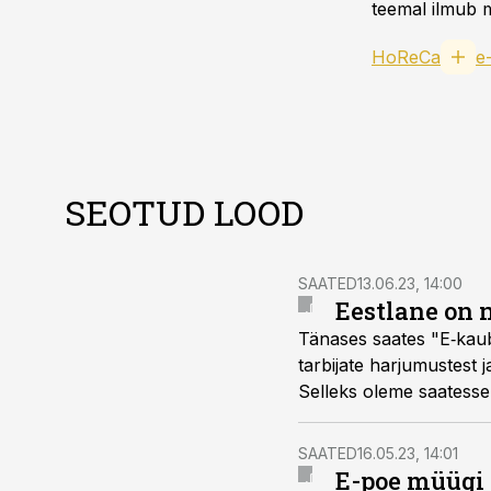
teemal ilmub m
HoReCa
e
SEOTUD LOOD
SAATED
13.06.23, 14:00
Eestlane on n
Tänases saates "E‑kau
tarbijate harjumustest 
Selleks oleme saatesse
turundus- ja e‑kauband
SAATED
16.05.23, 14:01
E-poe müügi 