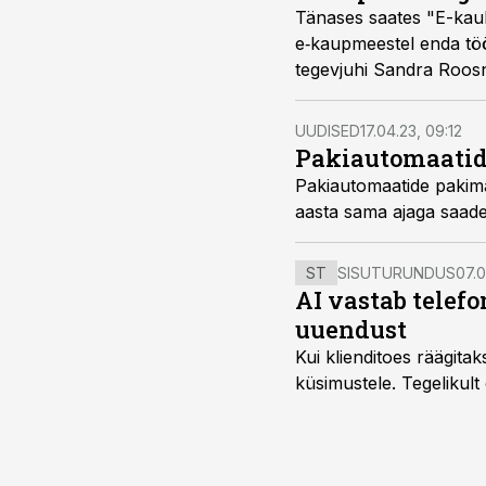
Tänases saates "E-kaub
e‑kaupmeestel enda töö
tegevjuhi Sandra Roosn
UUDISED
17.04.23, 09:12
Pakiautomaatide
Pakiautomaatide pakima
aasta sama ajaga saade
ST
SISUTURUNDUS
07.0
AI vastab telefo
uuendust
Kui klienditoes räägita
küsimustele. Tegelikult