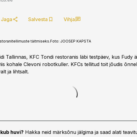
Jaga
Salvesta
Vihja
storanitellimuste täitmiseks.
Foto:
JOOSEP KAPSTA
idi Tallinnas, KFC Tondi restoranis läbi testpäev, kus Fudy 
viis kohale Clevoni robotkuller. KFCs tellitud toit jõudis õnnel
lt ja lihtsalt.
kub huvi?
Hakka neid märksõnu jälgima ja saad alati teavitu