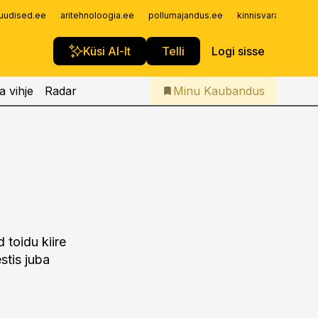
Iseteenindus
uudised.ee
aritehnoloogia.ee
pollumajandus.ee
kinnisvarauudised.
Telli Kaubandus
Küsi AI-lt
Telli
Logi sisse
a vihje
Radar
Minu Kaubandus
d toidu kiire
stis juba