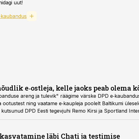
idagi uut!
-kaubandus
õudlik e‑ostleja, kelle jaoks peab olema k
banduse areng ja tulevik" räägime värske DPD e‑kaubandus
ja ootustest ning vaatame e‑kaupleja poolelt Baltikumi üles
 kutsunud DPD Eesti tegevjuhi Remo Kirsi ja Sportland Inte
usjuhi Henri Kruuseli.
kasvatamine läbi Chati ja testimise