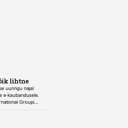
õik lihtne
e uuringu najal
ele e‑kaubandusele.
rnational Groupi