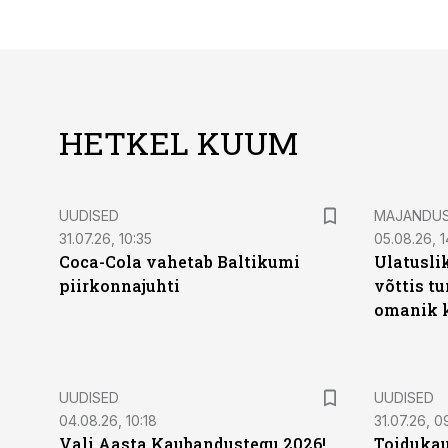
HETKEL KUUM
UUDISED
MAJANDU
31.07.26, 10:35
05.08.26, 1
Coca-Cola vahetab Baltikumi
Ulatusli
piirkonnajuhti
võttis t
omanik k
UUDISED
UUDISED
04.08.26, 10:18
31.07.26, 0
Vali Aasta Kaubandustegu 2026!
Toidukau