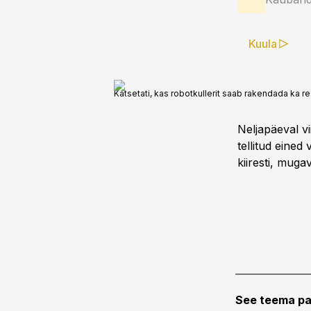
Kuula
Katsetati, kas robotkullerit saab rakendada ka re
Neljapäeval vi
tellitud eined 
kiiresti, mugava
See teema pa