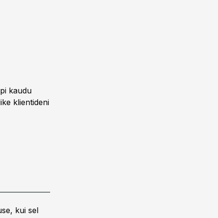
äpi kaudu
ike klientideni
se, kui sel