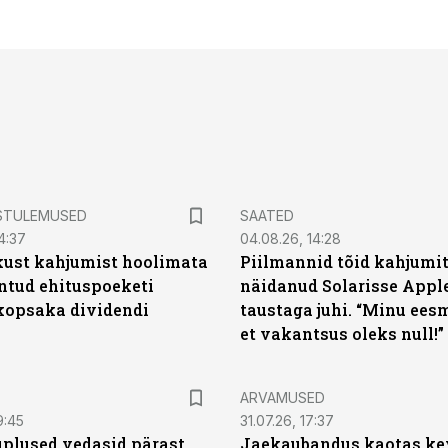
STULEMUSED
SAATED
4:37
04.08.26, 14:28
kust kahjumist hoolimata
Piilmannid tõid kahjumi
untud ehituspoeketi
näidanud Solarisse Apple
opsaka dividendi
taustaga juhi. “Minu ees
et vakantsus oleks null!”
ARVAMUSED
9:45
31.07.26, 17:37
plused vedasid pärast
Jaekaubandus kaotas ke