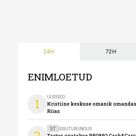
24H
72H
ENIMLOETUD
UUDISED
1
Kristiine keskuse omanik omanda
Riias
ST
SISUTURUNDUS
2
Tartus avatakse PROMO Cash&Carry