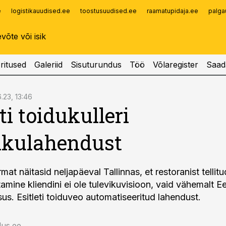
e
logistikauudised.ee
toostusuudised.ee
raamatupidaja.ee
palga
Infopank
Radar
ritused
Galeriid
Sisuturundus
Töö
Võlaregister
Saad
.23, 13:46
ti toidukulleri
ikulahendust
rmat näitasid neljapäeval Tallinnas, et restoranist tellitu
mine kliendini ei ole tulevikuvisioon, vaid vähemalt Ee
us. Esitleti toiduveo automatiseeritud lahendust.
us.ee