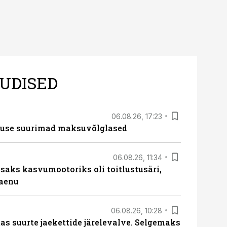
UDISED
06.08.26, 17:23
nduse suurimad maksuvõlglased
06.08.26, 11:34
aks kasvumootoriks oli toitlustusäri,
laenu
06.08.26, 10:28
s suurte jaekettide järelevalve. Selgemaks