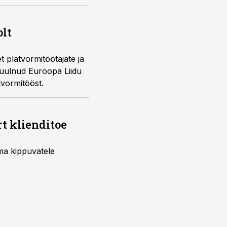
olt
t platvormitöötajate ja
 kuulnud Euroopa Liidu
tvormitööst.
rt klienditoe
uma kippuvatele