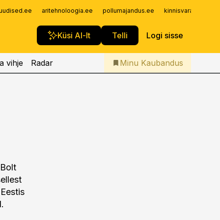
Iseteenindus
uudised.ee
aritehnoloogia.ee
pollumajandus.ee
kinnisvarauudised.
Telli Kaubandus
Küsi AI-lt
Telli
Logi sisse
a vihje
Radar
Minu Kaubandus
 Bolt
llest
 Eestis
l.