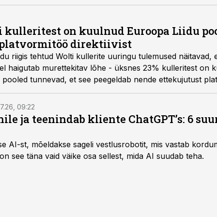
 kulleritest on kuulnud Euroopa Liidu po
latvormitöö direktiivist
u riigis tehtud Wolti kullerite uuringu tulemused näitavad, e
hel haigutab murettekitav lõhe - üksnes 23% kulleritest on
i pooled tunnevad, et see peegeldab nende ettekujutust pla
7.26, 09:22
nile ja teenindab kliente ChatGPT’s: 6 suu
kse AI-st, mõeldakse sageli vestlusrobotit, mis vastab kord
 on see täna vaid väike osa sellest, mida AI suudab teha.