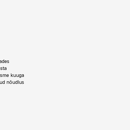
dades
asta
eitsme kuuga
anud nõudlus