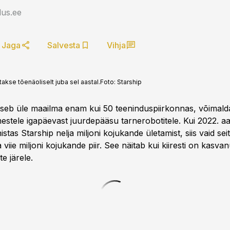
us.ee
Jaga
Salvesta
Vihja
takse tõenäoliselt juba sel aastal.
Foto:
Starship
tseb üle maailma enam kui 50 teeninduspiirkonnas, võimal
imestele igapäevast juurdepääsu tarnerobotitele. Kui 2022. a
stas Starship nelja miljoni kojukande ületamist, siis vaid s
 viie miljoni kojukande piir. See näitab kui kiiresti on kasv
te järele.