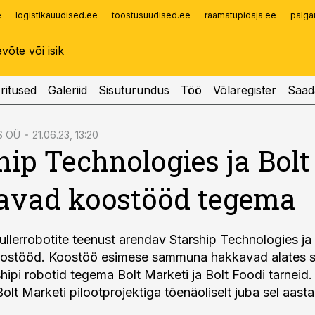
e
logistikauudised.ee
toostusuudised.ee
raamatupidaja.ee
palga
Infopank
Radar
ritused
Galeriid
Sisuturundus
Töö
Võlaregister
Saad
S OÜ
21.06.23, 13:20
hip Technologies ja Bolt
avad koostööd tegema
ullerrobotite teenust arendav Starship Technologies ja
oostööd. Koostöö esimese sammuna hakkavad alates se
hipi robotid tegema Bolt Marketi ja Bolt Foodi tarneid.
olt Marketi pilootprojektiga tõenäoliselt juba sel aasta