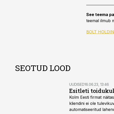
See teema pa
teemal ilmub m
BOLT HOLDI
SEOTUD LOOD
UUDISED
16.06.23, 13:46
Esitleti toiduku
Kolm Eesti firmat näitas
kliendini ei ole tulevik
automatiseeritud lahen