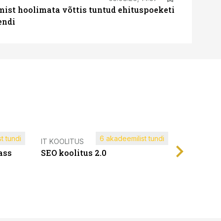
mist hoolimata võttis tuntud ehituspoeketi
endi
t tundi
6 akadeemilist tundi
Müügijuh
IT KOOLITUS
ass
SEO koolitus 2.0