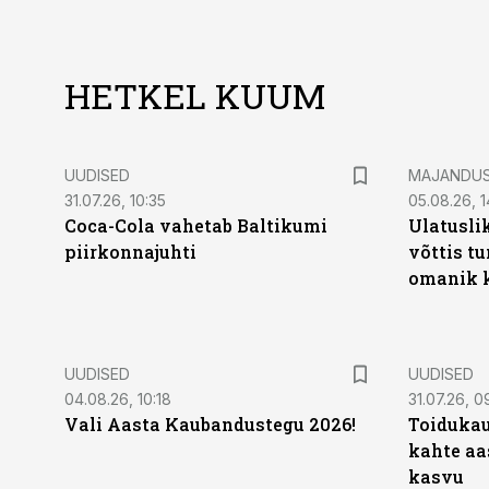
HETKEL KUUM
UUDISED
MAJANDU
31.07.26, 10:35
05.08.26, 1
Coca-Cola vahetab Baltikumi
Ulatusli
piirkonnajuhti
võttis t
omanik k
UUDISED
UUDISED
04.08.26, 10:18
31.07.26, 0
Vali Aasta Kaubandustegu 2026!
Toidukau
kahte aa
kasvu