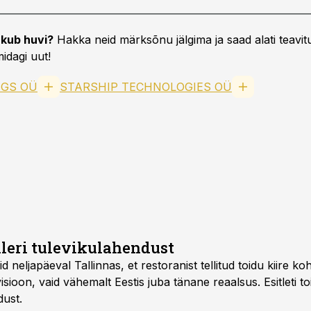
kub huvi?
Hakka neid märksõnu jälgima ja saad alati teavitu
idagi uut!
NGS OÜ
STARSHIP TECHNOLOGIES OÜ
lleri tulevikulahendust
id neljapäeval Tallinnas, et restoranist tellitud toidu kiire 
uvisioon, vaid vähemalt Eestis juba tänane reaalsus. Esitleti t
dust.