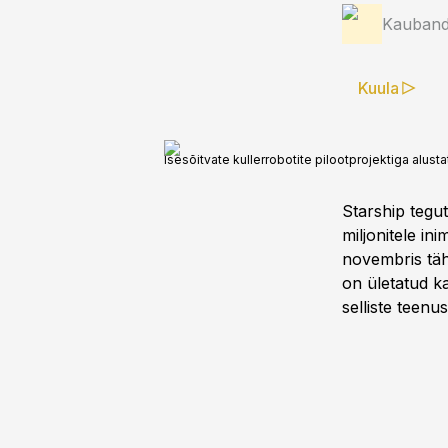
Kauband
Kuula
Isesõitvate kullerrobotite pilootprojektiga alusta
Starship tegu
miljonitele in
novembris tähi
on ületatud ka
selliste teenus