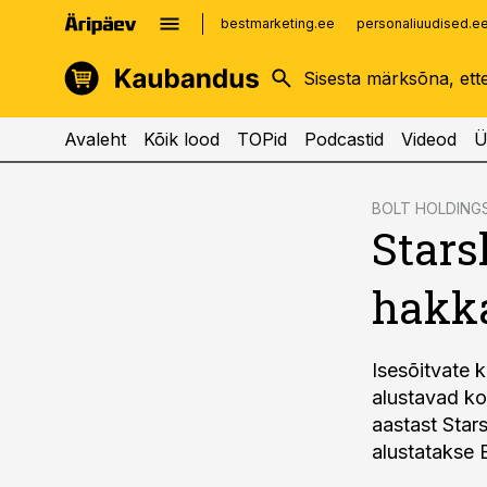
bestmarketing.ee
personaliuudised.e
kinnisvarauudised.ee
imelineajalugu.ee
logistikauudised.ee
imelineteadus.ee
Avaleht
Kõik lood
TOPid
Podcastid
Videod
Ü
cebook
BOLT HOLDING
Stars
Twitter)
kedIn
hakk
ail
k
Isesõitvate k
alustavad k
aastast Stars
alustatakse B