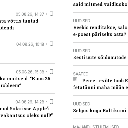
said mitmed vaidlusk
05.08.26, 14:37
ta võttis tuntud
UUDISED
Veebis renditakse, salo
idendi
e-poest päriseks osta?
04.08.26, 10:18
UUDISED
Eesti uute sõiduautode 
05.08.26, 15:38
SAATED
ka maitseid. “Kuus 25
Pereettevõte toob E
probleem“
fetatünni maha müüa ei
04.08.26, 14:28
UUDISED
nud Solarisse Apple’i
Selgus kogu Baltikumi
 vakantsus oleks null!”
MAJANDUSTULEMUSED