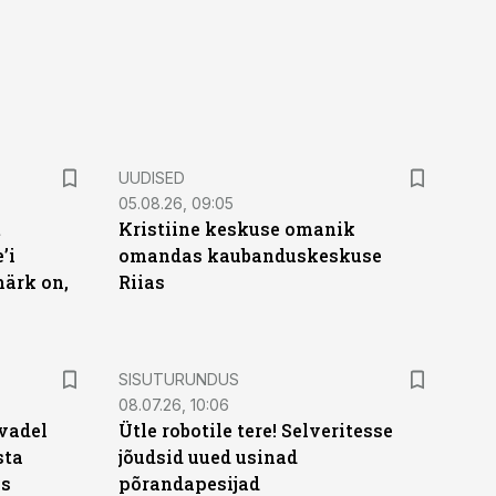
UUDISED
05.08.26, 09:05
t
Kristiine keskuse omanik
’i
omandas kaubanduskeskuse
märk on,
Riias
ST
SISUTURUNDUS
08.07.26, 10:06
vadel
Ütle robotile tere! Selveritesse
sta
jõudsid uued usinad
ks
põrandapesijad