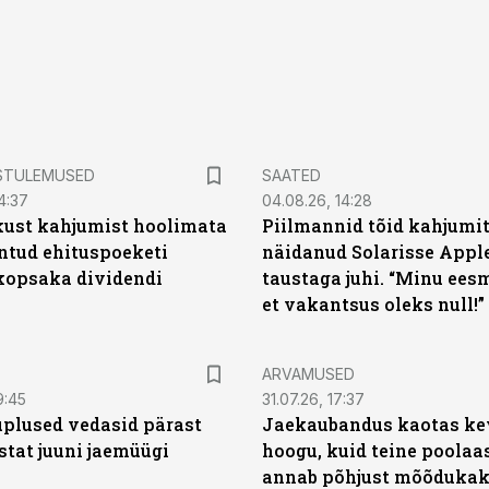
STULEMUSED
SAATED
4:37
04.08.26, 14:28
kust kahjumist hoolimata
Piilmannid tõid kahjumi
untud ehituspoeketi
näidanud Solarisse Apple
opsaka dividendi
taustaga juhi. “Minu ees
et vakantsus oleks null!”
ARVAMUSED
9:45
31.07.26, 17:37
plused vedasid pärast
Jaekaubandus kaotas ke
stat juuni jaemüügi
hoogu, kuid teine poolaa
annab põhjust mõõduka