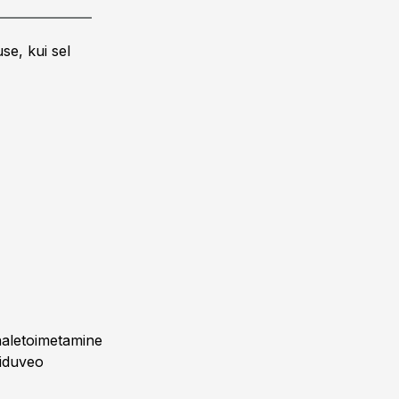
se, kui sel
kohaletoimetamine
oiduveo