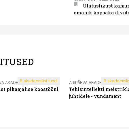
Ulatuslikust kahju
omanik kopsaka divid
LITUSED
8 akadeemilist tundi
8 akadeemilis
VA AKADEEMIA
ÄRIPÄEVA AKADEEMIA
st pikaajalise koostööni
Tehisintellekti meistrikl
juhtidele - vundament