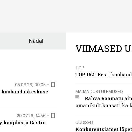
Nädal
VIIMASED U
TOP
TOP 152 | Eesti kauba
05.08.26, 09:05
s kaubanduskeskuse
MAJANDUSTULEMUSED
Rahva Raamatu ains
omanikult kaasati ka 
29.07.26, 14:56
 kauplus ja Gastro
UUDISED
Konkurentsiamet lõpeta