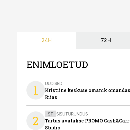
24H
72H
ENIMLOETUD
UUDISED
1
Kristiine keskuse omanik omanda
Riias
ST
SISUTURUNDUS
2
Tartus avatakse PROMO Cash&Carry
Studio