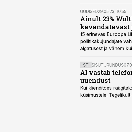
UUDISED
29.05.23, 10:55
Ainult 23% Wolti
kavandatavast p
15 erinevas Euroopa Liid
poliitikakujundajate va
algatusest ja vähem ku
ST
SISUTURUNDUS
07.0
AI vastab telefo
uuendust
Kui klienditoes räägita
küsimustele. Tegelikult