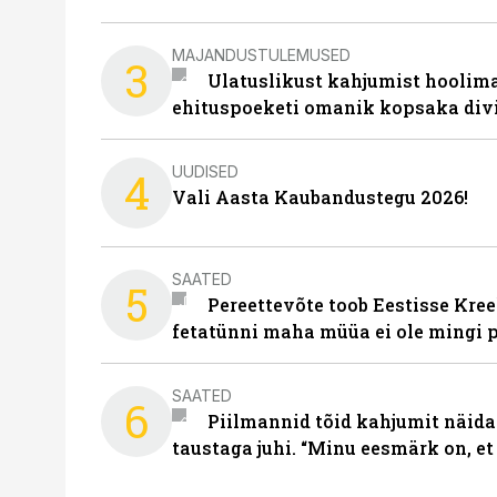
MAJANDUSTULEMUSED
3
Ulatuslikust kahjumist hoolima
ehituspoeketi omanik kopsaka div
UUDISED
4
Vali Aasta Kaubandustegu 2026!
SAATED
5
Pereettevõte toob Eestisse Kree
fetatünni maha müüa ei ole mingi 
SAATED
6
Piilmannid tõid kahjumit näida
taustaga juhi. “Minu eesmärk on, et