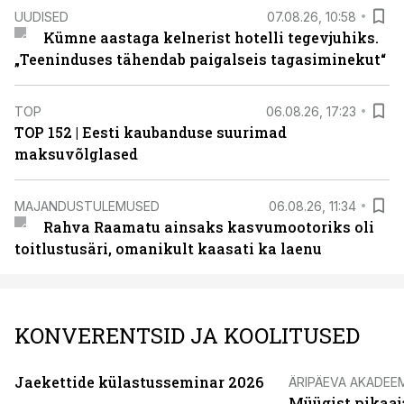
UUDISED
07.08.26, 10:58
Kümne aastaga kelnerist hotelli tegevjuhiks.
„Teeninduses tähendab paigalseis tagasiminekut“
TOP
06.08.26, 17:23
TOP 152 | Eesti kaubanduse suurimad
maksuvõlglased
MAJANDUSTULEMUSED
06.08.26, 11:34
Rahva Raamatu ainsaks kasvumootoriks oli
toitlustusäri, omanikult kaasati ka laenu
KONVERENTSID JA KOOLITUSED
Jaekettide külastusseminar 2026
ÄRIPÄEVA AKADEE
Müügist pikaaj