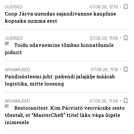
UUDISED
07.08.26, 12:10
Coop Järva uuendas sajandivanuse kaupluse
kopsaka summa eest
UUDISED
07.08.26, 11:58
Toidu odavnemine tõmbas hinnatõusule
pidurit
ARVAMUSED
07.08.26, 11:18
Pandisüsteemi juht: pakendi jalajälje määrab
logistika, mitte loosung
ARVAMUSED
07.08.26, 11:06
Restoranitest. Kim Päivistö verivärske resto
tõestab, et “MasterChefi” tiitel läks väga õigele
inimesele