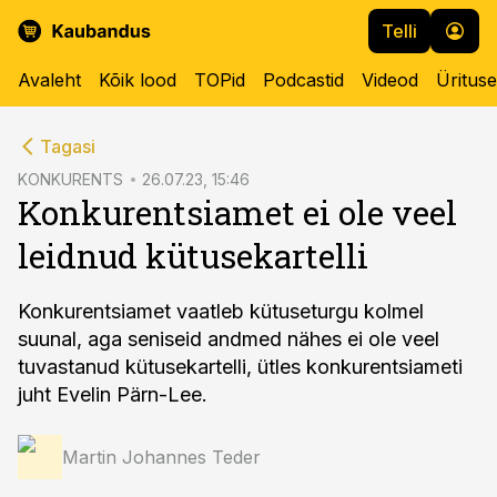
Telli
Avaleht
Kõik lood
TOPid
Podcastid
Videod
Üritus
cebook
Tagasi
Twitter)
KONKURENTS
26.07.23, 15:46
Konkurentsiamet ei ole veel
kedIn
leidnud kütusekartelli
ail
k
Konkurentsiamet vaatleb kütuseturgu kolmel
suunal, aga seniseid andmed nähes ei ole veel
tuvastanud kütusekartelli, ütles konkurentsiameti
juht Evelin Pärn-Lee.
Martin Johannes Teder