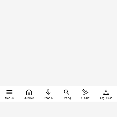
Menüü
Uudised
Raadio
Otsing
AI Chat
Logi sisse