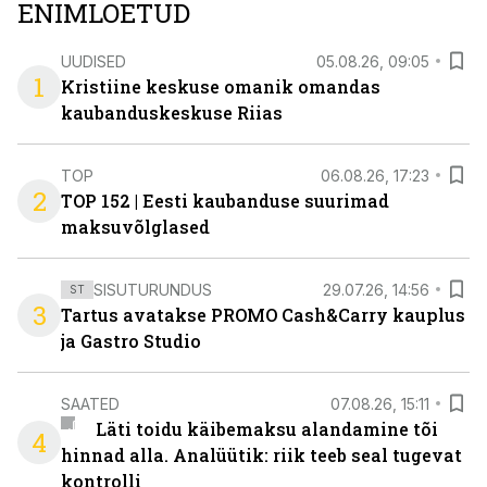
ENIMLOETUD
UUDISED
05.08.26, 09:05
1
Kristiine keskuse omanik omandas
kaubanduskeskuse Riias
TOP
06.08.26, 17:23
2
TOP 152 | Eesti kaubanduse suurimad
maksuvõlglased
SISUTURUNDUS
29.07.26, 14:56
ST
3
Tartus avatakse PROMO Cash&Carry kauplus
ja Gastro Studio
SAATED
07.08.26, 15:11
Läti toidu käibemaksu alandamine tõi
4
hinnad alla. Analüütik: riik teeb seal tugevat
kontrolli