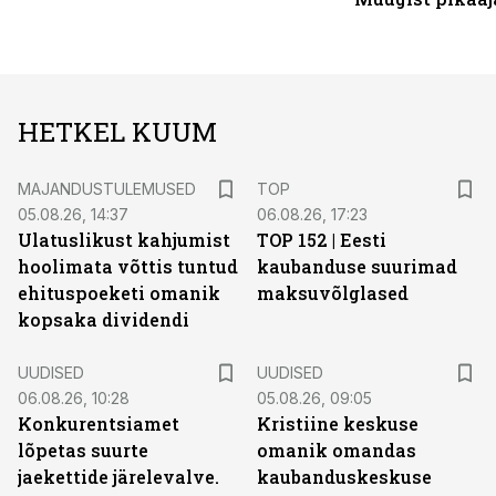
HETKEL KUUM
MAJANDUSTULEMUSED
TOP
05.08.26, 14:37
06.08.26, 17:23
Ulatuslikust kahjumist
TOP 152 | Eesti
hoolimata võttis tuntud
kaubanduse suurimad
ehituspoeketi omanik
maksuvõlglased
kopsaka dividendi
UUDISED
UUDISED
06.08.26, 10:28
05.08.26, 09:05
Konkurentsiamet
Kristiine keskuse
lõpetas suurte
omanik omandas
jaekettide järelevalve.
kaubanduskeskuse