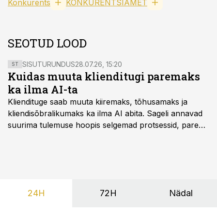
Konkurents
KONKURENTSIAMET
SEOTUD LOOD
SISUTURUNDUS
28.07.26, 15:20
ST
Kuidas muuta klienditugi paremaks
ka ilma AI-ta
Kliendituge saab muuta kiiremaks, tõhusamaks ja
kliendisõbralikumaks ka ilma AI abita. Sageli annavad
suurima tulemuse hoopis selgemad protsessid, parem
iseteenindus, nutikad automatiseerimised ja õigel ajal
jagatud info.
24H
72H
Nädal