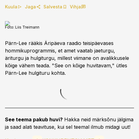
Kuula
Jaga
Salvesta
Vihja
Foto:
Liis Treimann
Pärn-Lee rääkis Äripäeva raadio teisipäevases
hommikuprogrammis, et amet vaatab jaeturgu,
äriturgu ja hulgiturgu, millest viimane on avalikkusele
kõige vähem teada. "See on kõige huvitavam," ütles
Pärn-Lee hulgituru kohta.
See teema pakub huvi?
Hakka neid märksõnu jälgima
ja saad alati teavituse, kui sel teemal ilmub midagi uut!