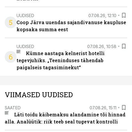
UUDISED
07.08.26, 12:10
5
Coop Järva uuendas sajandivanuse kaupluse
kopsaka summa eest
UUDISED
07.08.26, 10:58
Kümne aastaga kelnerist hotelli
6
tegevjuhiks. „Teeninduses tähendab
paigalseis tagasiminekut“
VIIMASED UUDISED
SAATED
07.08.26, 15:11
Läti toidu käibemaksu alandamine tõi hinnad
alla. Analüütik: riik teeb seal tugevat kontrolli