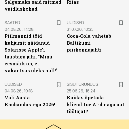
Selgemaks said mitmed
Riias
vaidluskohad
SAATED
UUDISED
04.08.26, 14:28
31.07.26, 10:35
Piilmannid tõid
Coca-Cola vahetab
kahjumit näidanud
Baltikumi
Solarisse Apple’i
piirkonnajuhti
taustaga juhi. “Minu
eesmärk on, et
vakantsus oleks null!”
ST
UUDISED
SISUTURUNDUS
04.08.26, 10:18
25.06.26, 16:24
Vali Aasta
Kuidas õpetada
Kaubandustegu 2026!
klienditoe AI-d nagu uut
töötajat?