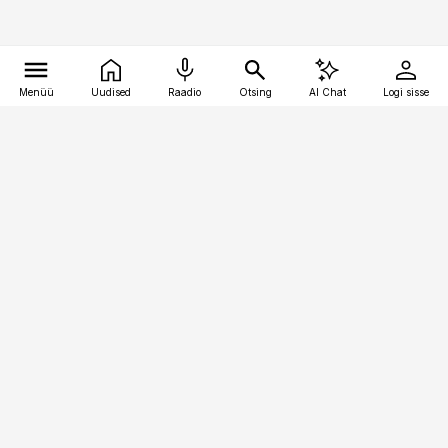
Menüü
Uudised
Raadio
Otsing
AI Chat
Logi sisse
Vana-Lõuna 39/1, 19094 Tallinn
(+372) 667 0111
kaubandus@kaubandus.ee
Telli
Reklaam
Firmast
Sisu kasutamisõigused
Ajakirjaniku
eetikakoodeks
Üldtingimused
Privaatsustingimused