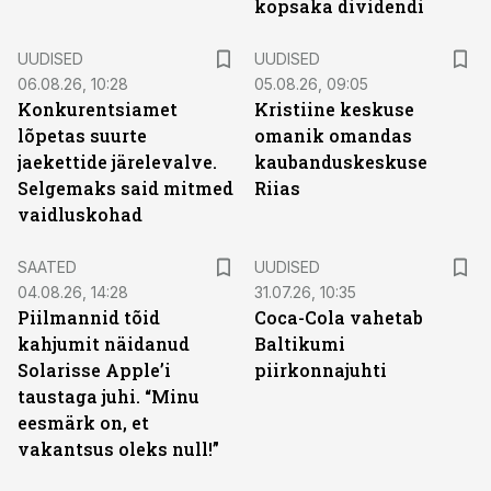
kopsaka dividendi
UUDISED
UUDISED
06.08.26, 10:28
05.08.26, 09:05
Konkurentsiamet
Kristiine keskuse
lõpetas suurte
omanik omandas
jaekettide järelevalve.
kaubanduskeskuse
Selgemaks said mitmed
Riias
vaidluskohad
SAATED
UUDISED
04.08.26, 14:28
31.07.26, 10:35
Piilmannid tõid
Coca-Cola vahetab
kahjumit näidanud
Baltikumi
Solarisse Apple’i
piirkonnajuhti
taustaga juhi. “Minu
eesmärk on, et
vakantsus oleks null!”
ST