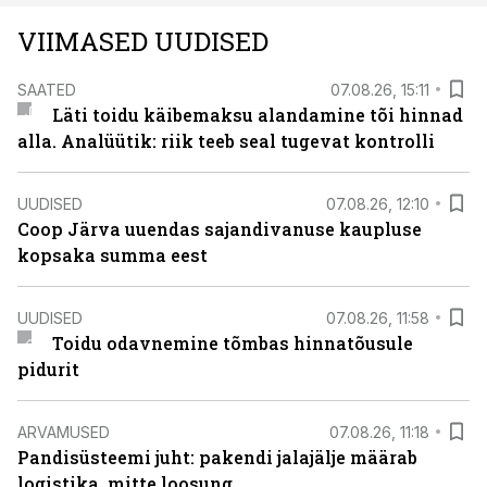
VIIMASED UUDISED
SAATED
07.08.26, 15:11
Läti toidu käibemaksu alandamine tõi hinnad
alla. Analüütik: riik teeb seal tugevat kontrolli
UUDISED
07.08.26, 12:10
Coop Järva uuendas sajandivanuse kaupluse
kopsaka summa eest
UUDISED
07.08.26, 11:58
Toidu odavnemine tõmbas hinnatõusule
pidurit
ARVAMUSED
07.08.26, 11:18
Pandisüsteemi juht: pakendi jalajälje määrab
logistika, mitte loosung