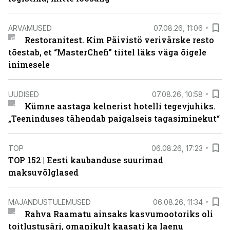
ARVAMUSED
07.08.26, 11:06
Restoranitest. Kim Päivistö verivärske resto
tõestab, et “MasterChefi” tiitel läks väga õigele
inimesele
UUDISED
07.08.26, 10:58
Kümne aastaga kelnerist hotelli tegevjuhiks.
„Teeninduses tähendab paigalseis tagasiminekut“
TOP
06.08.26, 17:23
TOP 152 | Eesti kaubanduse suurimad
maksuvõlglased
MAJANDUSTULEMUSED
06.08.26, 11:34
Rahva Raamatu ainsaks kasvumootoriks oli
toitlustusäri, omanikult kaasati ka laenu