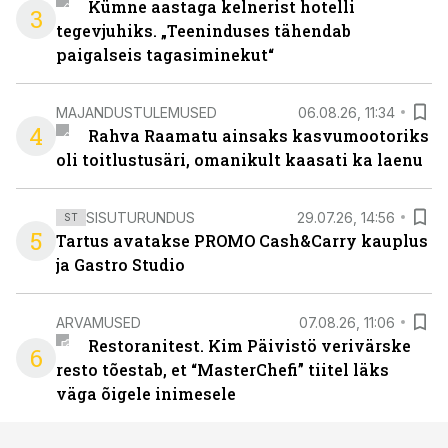
Kümne aastaga kelnerist hotelli
3
tegevjuhiks. „Teeninduses tähendab
paigalseis tagasiminekut“
MAJANDUSTULEMUSED
06.08.26, 11:34
4
Rahva Raamatu ainsaks kasvumootoriks
oli toitlustusäri, omanikult kaasati ka laenu
SISUTURUNDUS
29.07.26, 14:56
ST
5
Tartus avatakse PROMO Cash&Carry kauplus
ja Gastro Studio
ARVAMUSED
07.08.26, 11:06
Restoranitest. Kim Päivistö verivärske
6
resto tõestab, et “MasterChefi” tiitel läks
väga õigele inimesele