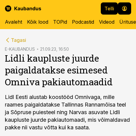
Telli
Avaleht
Kõik lood
TOPid
Podcastid
Videod
Üritus
cebook
Tagasi
Twitter)
E-KAUBANDUS
21.09.23, 16:50
Lidli kaupluste juurde
kedIn
paigaldatakse esimesed
ail
Omniva pakiautomaadid
k
Lidl Eesti alustab koostööd Omnivaga, mille
raames paigaldatakse Tallinnas Rannamõisa teel
ja Sõpruse puiesteel ning Narvas asuvate Lidli
kaupluste juurde pakiautomaadi, mis võimaldavad
pakke nii vastu võtta kui ka saata.