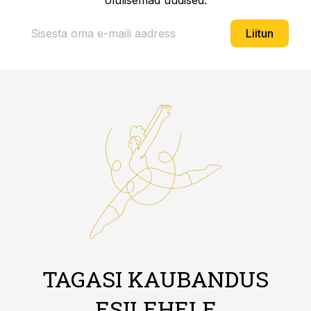
olulisemad uudised.
Liitun
TAGASI KAUBANDUS
ESILEHELE