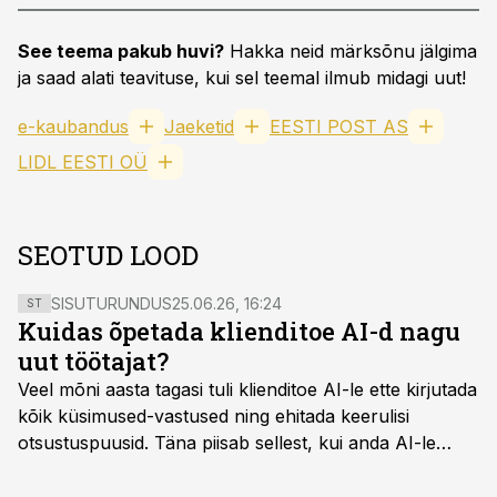
See teema pakub huvi?
Hakka neid märksõnu jälgima
ja saad alati teavituse, kui sel teemal ilmub midagi uut!
e-kaubandus
Jaeketid
EESTI POST AS
LIDL EESTI OÜ
SEOTUD LOOD
SISUTURUNDUS
25.06.26, 16:24
ST
Kuidas õpetada klienditoe AI-d nagu
uut töötajat?
Veel mõni aasta tagasi tuli klienditoe AI-le ette kirjutada
kõik küsimused-vastused ning ehitada keerulisi
otsustuspuusid. Täna piisab sellest, kui anda AI-le
ligipääs õigetele teadmisteallikatele ning kirjeldada
ülesanne tekstina.