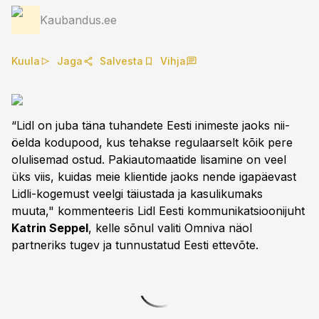
Kaubandus.ee
Kuula
Jaga
Salvesta
Vihja
“Lidl on juba täna tuhandete Eesti inimeste jaoks nii-
öelda kodupood, kus tehakse regulaarselt kõik pere
olulisemad ostud. Pakiautomaatide lisamine on veel
üks viis, kuidas meie klientide jaoks nende igapäevast
Lidli-kogemust veelgi täiustada ja kasulikumaks
muuta," kommenteeris Lidl Eesti kommunikatsioonijuht
Katrin Seppel
, kelle sõnul valiti Omniva näol
partneriks tugev ja tunnustatud Eesti ettevõte.