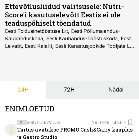
Ettevõtlusliidud valitsusele: Nutri-
Score'i kasutuselevõtt Eestis ei ole
teaduspõhiselt tõendatud
Eesti Toiduainetööstuse Liit, Eesti Põllumajandus-
Kaubanduskoda, Eesti Kaubandus-Tööstuskoda, Eesti
Leivaliit, Eesti Kalaliit, Eesti Karastusjookide Tootjate Liit
ja Eesti Aiandusliit saatsid täna vabariigi valitsusele
pöördumise, milles rõhutavad, et Eesti ei peaks
vabatahtlikult kasutusele võtma ühtegi
pakendimärgistuse süsteemi kuni Euroopa Liidus pole
kokku lepitud ühtses, teaduspõhises ja toidukultuure
24H
72H
Nädal
arvestavas lahenduses. Pakendi esikülje märgistuse
eesmärk peaks olema tarbijainfo lihtsustamine, mitte
eksitamine.
ENIMLOETUD
SISUTURUNDUS
29.07.26, 14:56
ST
1
Tartus avatakse PROMO Cash&Carry kauplus
ja Gastro Studio