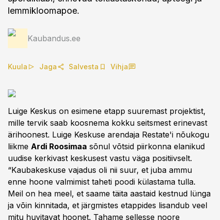
lemmikloomapoe.
Kaubandus.ee
Kuula
Jaga
Salvesta
Vihja
Luige Keskus on esimene etapp suuremast projektist,
mille tervik saab koosnema kokku seitsmest erinevast
ärihoonest. Luige Keskuse arendaja Restate'i nõukogu
liikme
Ardi Roosimaa
sõnul võtsid piirkonna elanikud
uudise kerkivast keskusest vastu väga positiivselt.
“Kaubakeskuse vajadus oli nii suur, et juba ammu
enne hoone valmimist taheti poodi külastama tulla.
Meil on hea meel, et saame täita aastaid kestnud lünga
ja võin kinnitada, et järgmistes etappides lisandub veel
mitu huvitavat hoonet. Tahame sellesse noore