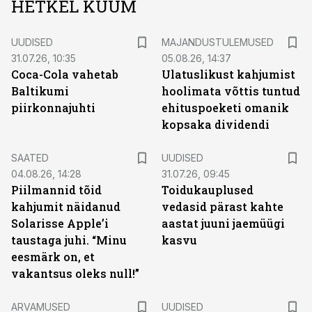
HETKEL KUUM
UUDISED
MAJANDUSTULEMUSED
31.07.26, 10:35
05.08.26, 14:37
Coca-Cola vahetab
Ulatuslikust kahjumist
Baltikumi
hoolimata võttis tuntud
piirkonnajuhti
ehituspoeketi omanik
kopsaka dividendi
SAATED
UUDISED
04.08.26, 14:28
31.07.26, 09:45
Piilmannid tõid
Toidukauplused
kahjumit näidanud
vedasid pärast kahte
Solarisse Apple’i
aastat juuni jaemüügi
taustaga juhi. “Minu
kasvu
eesmärk on, et
vakantsus oleks null!”
ARVAMUSED
UUDISED