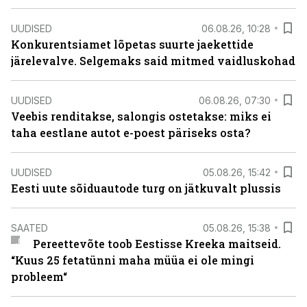
UUDISED
06.08.26, 10:28
Konkurentsiamet lõpetas suurte jaekettide
järelevalve. Selgemaks said mitmed vaidluskohad
UUDISED
06.08.26, 07:30
Veebis renditakse, salongis ostetakse: miks ei
taha eestlane autot e-poest päriseks osta?
UUDISED
05.08.26, 15:42
Eesti uute sõiduautode turg on jätkuvalt plussis
SAATED
05.08.26, 15:38
Pereettevõte toob Eestisse Kreeka maitseid.
“Kuus 25 fetatünni maha müüa ei ole mingi
probleem“