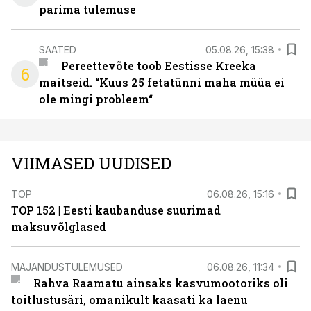
parima tulemuse
SAATED
05.08.26, 15:38
Pereettevõte toob Eestisse Kreeka
6
maitseid. “Kuus 25 fetatünni maha müüa ei
ole mingi probleem“
VIIMASED UUDISED
TOP
06.08.26, 15:16
TOP 152 | Eesti kaubanduse suurimad
maksuvõlglased
MAJANDUSTULEMUSED
06.08.26, 11:34
Rahva Raamatu ainsaks kasvumootoriks oli
toitlustusäri, omanikult kaasati ka laenu