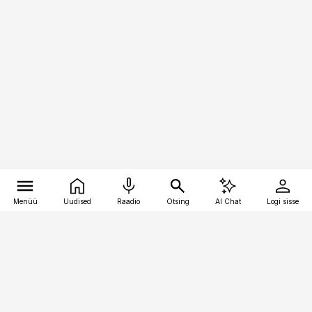
Menüü
Uudised
Raadio
Otsing
AI Chat
Logi sisse
Vana-Lõuna 39/1, 19094 Tallinn
(+372) 667 0111
kaubandus@kaubandus.ee