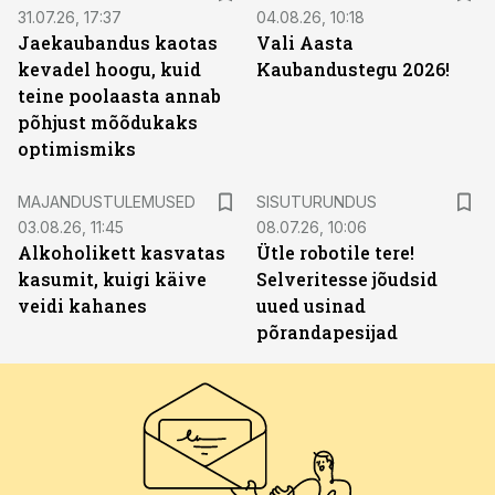
31.07.26, 17:37
04.08.26, 10:18
Jaekaubandus kaotas
Vali Aasta
kevadel hoogu, kuid
Kaubandustegu 2026!
teine poolaasta annab
põhjust mõõdukaks
optimismiks
ST
MAJANDUSTULEMUSED
SISUTURUNDUS
03.08.26, 11:45
08.07.26, 10:06
Alkoholikett kasvatas
Ütle robotile tere!
kasumit, kuigi käive
Selveritesse jõudsid
veidi kahanes
uued usinad
põrandapesijad