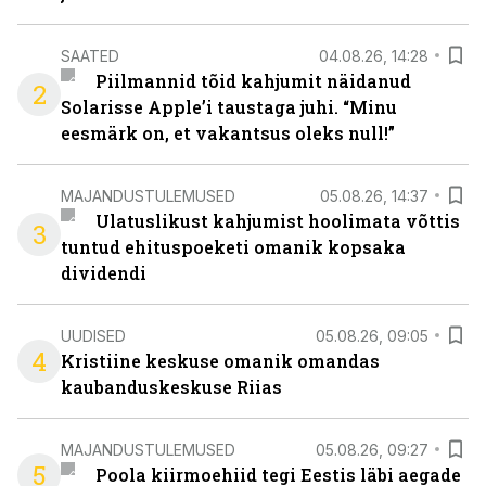
SAATED
04.08.26, 14:28
Piilmannid tõid kahjumit näidanud
2
Solarisse Apple’i taustaga juhi. “Minu
eesmärk on, et vakantsus oleks null!”
MAJANDUSTULEMUSED
05.08.26, 14:37
Ulatuslikust kahjumist hoolimata võttis
3
tuntud ehituspoeketi omanik kopsaka
dividendi
UUDISED
05.08.26, 09:05
4
Kristiine keskuse omanik omandas
kaubanduskeskuse Riias
MAJANDUSTULEMUSED
05.08.26, 09:27
5
Poola kiirmoehiid tegi Eestis läbi aegade