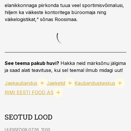
elanikkonnaga piirkonda tuua veel sportimisvõimalusi,
hiljem ka väikeste kontoritega büroomaja ning
väikelogistikat,“ sõnas Roosimaa.
See teema pakub huvi?
Hakka neid märksõnu jälgima
ja saad alati teavituse, kui sel teemal ilmub midagi uut!
Jaekaubandus
Jaeketid
Kaubanduskeskus
RIMI EESTI FOOD AS
SEOTUD LOOD
UUDISED
08.07.26, 11:00