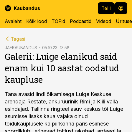
Telli
Avaleht
Kõik lood
TOPid
Podcastid
Videod
Üritus
cebook
Tagasi
Twitter)
JAEKAUBANDUS
05.10.23, 13:58
Galerii: Luige elanikud said
kedIn
enam kui 10 aastat oodatud
ail
kaupluse
k
Täna avasid lindilõikamisega Luige Keskuse
arendaja Restate, ankurüürinik Rimi ja Kiili valla
esindajad. Tallinna ringteel asuv keskus tõi Luige
asumisse lisaks kaua vajaka olnud
toidukauplusele ka piirkonna päris esimese
spordiklubi, erinevad toitlustuskohad, apteegi ja