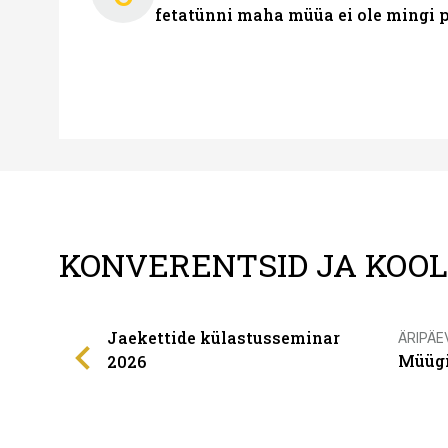
fetatünni maha müüa ei ole mingi 
KONVERENTSID JA KOO
Jaekettide külastusseminar
ÄRIPÄE
Müügi
2026