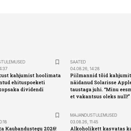
STULEMUSED
SAATED
4:37
04.08.26, 14:28
kust kahjumist hoolimata
Piilmannid tõid kahjumi
untud ehituspoeketi
näidanud Solarisse Apple
opsaka dividendi
taustaga juhi. “Minu ees
et vakantsus oleks null!”
MAJANDUSTULEMUSED
0:18
03.08.26, 11:45
ta Kaubandustegu 2026!
Alkoholikett kasvatas k