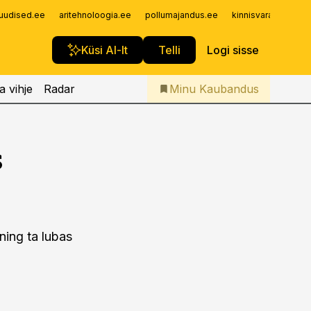
Iseteenindus
uudised.ee
aritehnoloogia.ee
pollumajandus.ee
kinnisvarauudised.
Telli Kaubandus
Küsi AI-lt
Telli
Logi sisse
a vihje
Radar
Minu Kaubandus
s
ning ta lubas