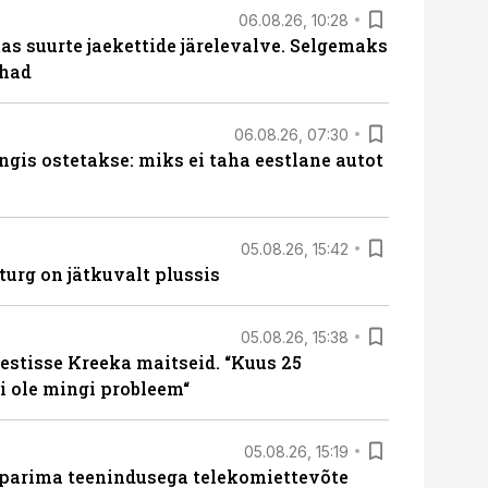
06.08.26, 10:28
s suurte jaekettide järelevalve. Selgemaks
ohad
06.08.26, 07:30
ngis ostetakse: miks ei taha eestlane autot
05.08.26, 15:42
turg on jätkuvalt plussis
05.08.26, 15:38
estisse Kreeka maitseid. “Kuus 25
 ole mingi probleem“
05.08.26, 15:19
 parima teenindusega telekomiettevõte