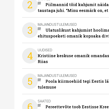
2
Piilmannid tõid kahjumit näida
taustaga juhi. “Minu eesmärk on, et
MAJANDUSTULEMUSED
3
Ulatuslikust kahjumist hoolima
ehituspoeketi omanik kopsaka div
UUDISED
4
Kristiine keskuse omanik omanda
Riias
MAJANDUSTULEMUSED
5
Poola kiirmoehiid tegi Eestis l
tulemuse
SAATED
6
Pereettevõte toob Eestisse Kree