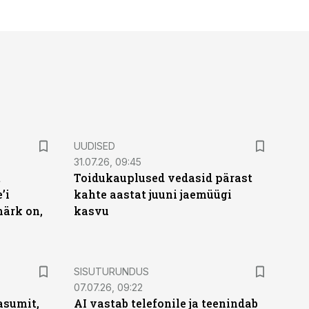
UUDISED
31.07.26, 09:45
t
Toidukauplused vedasid pärast
’i
kahte aastat juuni jaemüügi
märk on,
kasvu
ST
SISUTURUNDUS
07.07.26, 09:22
asumit,
AI vastab telefonile ja teenindab