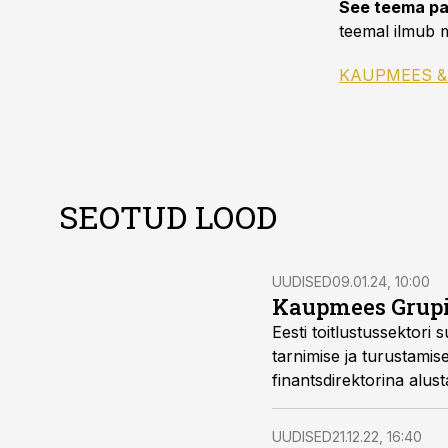
See teema pa
teemal ilmub m
KAUPMEES &
SEOTUD LOOD
UUDISED
09.01.24, 10:00
Kaupmees Grupi 
Eesti toitlustussektori
tarnimise ja turustami
finantsdirektorina alus
ettevõtete juhtimise k
UUDISED
21.12.22, 16:40