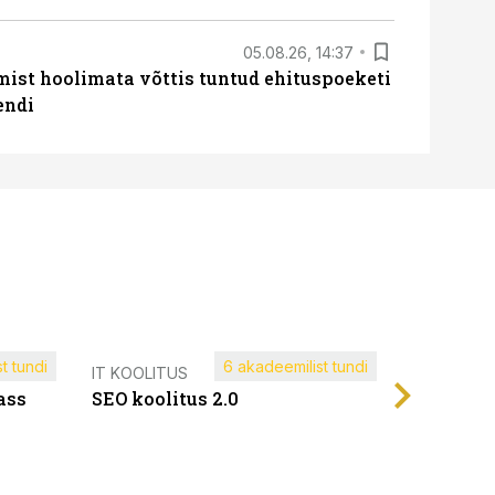
05.08.26, 14:37
mist hoolimata võttis tuntud ehituspoeketi
endi
t tundi
6 akadeemilist tundi
Müügijuh
IT KOOLITUS
ass
SEO koolitus 2.0