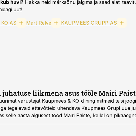
kub huvi?
Hakka neid märksõnu jälgima ja saad alati teavitu
idagi uut!
 KO AS
Mart Relve
KAUPMEES GRUPP AS
juhatuse liikmena asus tööle Mairi Paist
 suurimat varustajat Kaupmees & KO-d ning mitmeid teisi joog
sega tegelevaid ettevõtteid ühendava Kaupmees Grupi uue juh
tas selle aasta algusest tööd Mairi Paiste, kellel on pikaaeg
ogemus.