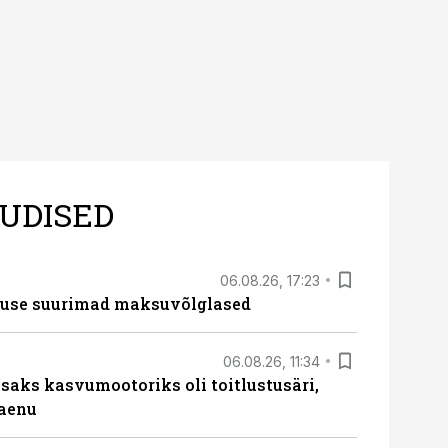
UDISED
06.08.26, 17:23
nduse suurimad maksuvõlglased
06.08.26, 11:34
aks kasvumootoriks oli toitlustusäri,
laenu