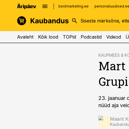
bestmarketing.ee
personaliuudised.e
kinnisvarauudised.ee
imelineajalugu.ee
logistikauudised.ee
imelineteadus.ee
Avaleht
Kõik lood
TOPid
Podcastid
Videod
Ü
cebook
KAUPMEES & K
Mart
Twitter)
kedIn
Grupi
ail
k
23. jaanuar 
nüüd aja vei
Maarit K
Kaubandus