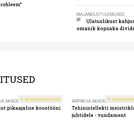
probleem“
MAJANDUSTULEMUSED
Ulatuslikust kahju
omanik kopsaka divid
LITUSED
8 akadeemilist tundi
8 akadeemilis
VA AKADEEMIA
ÄRIPÄEVA AKADEEMIA
st pikaajalise koostööni
Tehisintellekti meistrikl
juhtidele - vundament