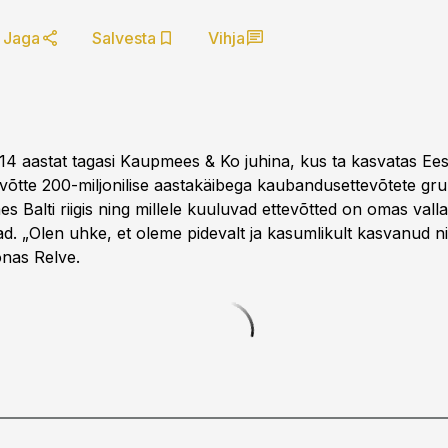
Jaga
Salvesta
Vihja
 14 aastat tagasi Kaupmees & Ko juhina, kus ta kasvatas Eest
võtte 200-miljonilise aastakäibega kaubandusettevõtete gru
s Balti riigis ning millele kuuluvad ettevõtted on omas valla
d. „Olen uhke, et oleme pidevalt ja kasumlikult kasvanud n
nas Relve.