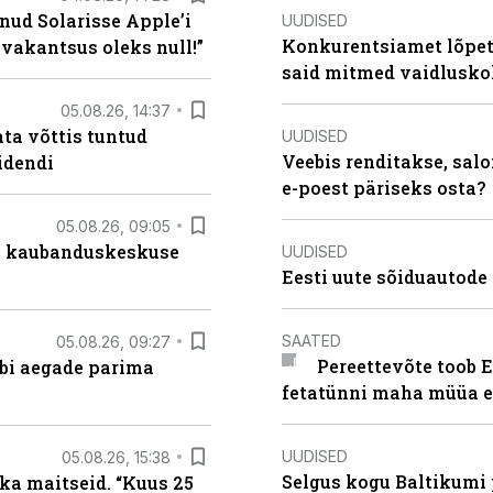
nud Solarisse Apple’i
UUDISED
Konkurentsiamet lõpeta
 vakantsus oleks null!”
said mitmed vaidlusk
05.08.26, 14:37
ta võttis tuntud
UUDISED
Veebis renditakse, salo
idendi
e-poest päriseks osta?
05.08.26, 09:05
s kaubanduskeskuse
UUDISED
Eesti uute sõiduautode 
SAATED
05.08.26, 09:27
Pereettevõte toob E
äbi aegade parima
fetatünni maha müüa ei
UUDISED
05.08.26, 15:38
Selgus kogu Baltikumi
ka maitseid. “Kuus 25