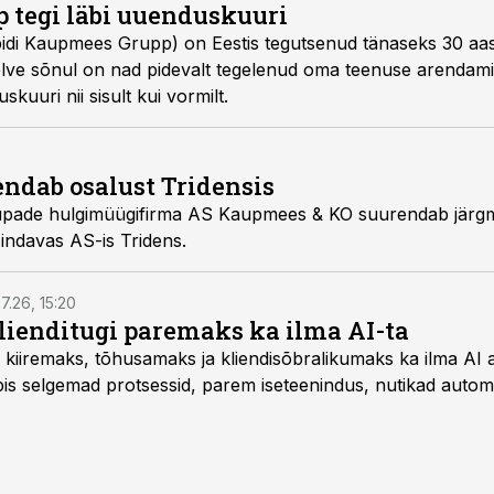
 tegi läbi uuenduskuuri
di Kaupmees Grupp) on Eestis tegutsenud tänaseks 30 aa
elve sõnul on nad pidevalt tegelenud oma teenuse arendam
kuuri nii sisult kui vormilt.
ndab osalust Tridensis
upade hulgimüügifirma AS Kaupmees & KO suurendab järgmi
sindavas AS-is Tridens.
7.26, 15:20
ienditugi paremaks ka ilma AI-ta
 kiiremaks, tõhusamaks ja kliendisõbralikumaks ka ilma AI a
s selgemad protsessid, parem iseteenindus, nutikad automat