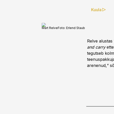
Kuula
Mart Relve
Foto:
Erlend Staub
Relve alustas
and carry
ette
tegutseb kolme
teenuspakkuja
arenenud,“ sõ