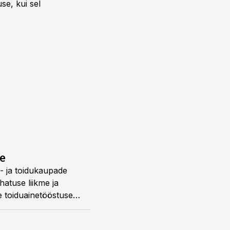
se, kui sel
e
i- ja toidukaupade
atuse liikme ja
ne toiduainetööstuse