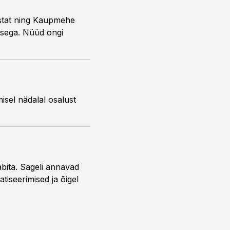
stat ning Kaupmehe
isega. Nüüd ongi
sel nädalal osalust
bita. Sageli annavad
iseerimised ja õigel