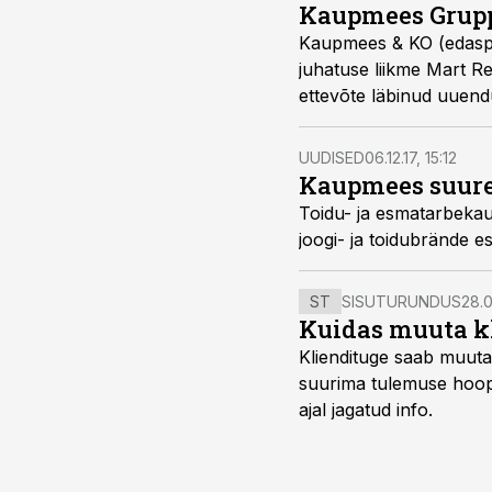
Kaupmees Grupp
Kaupmees & KO (edaspi
juhatuse liikme Mart R
ettevõte läbinud uuendus
UUDISED
06.12.17, 15:12
Kaupmees suure
Toidu- ja esmatarbeka
joogi- ja toidubrände e
ST
SISUTURUNDUS
28.0
Kuidas muuta kl
Kliendituge saab muuta
suurima tulemuse hoopi
ajal jagatud info.