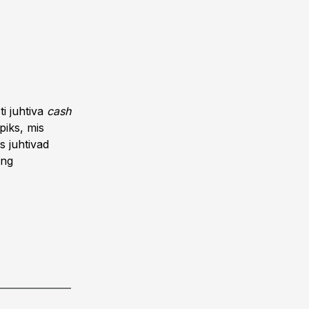
i juhtiva
cash
piks, mis
s juhtivad
ing