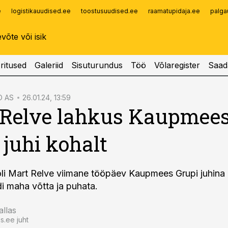
e
logistikauudised.ee
toostusuudised.ee
raamatupidaja.ee
palga
Infopank
Radar
ritused
Galeriid
Sisuturundus
Töö
Võlaregister
Saad
O AS
26.01.24, 13:59
 Relve lahkus Kaupmee
 juhi kohalt
oli Mart Relve viimane tööpäev Kaupmees Grupi juhina 
di maha võtta ja puhata.
allas
.ee juht