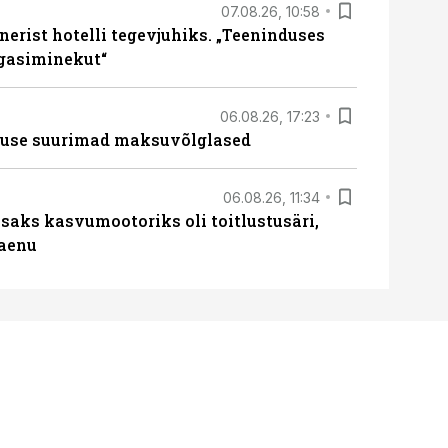
07.08.26, 10:58
erist hotelli tegevjuhiks. „Teeninduses
agasiminekut“
06.08.26, 17:23
nduse suurimad maksuvõlglased
06.08.26, 11:34
aks kasvumootoriks oli toitlustusäri,
laenu