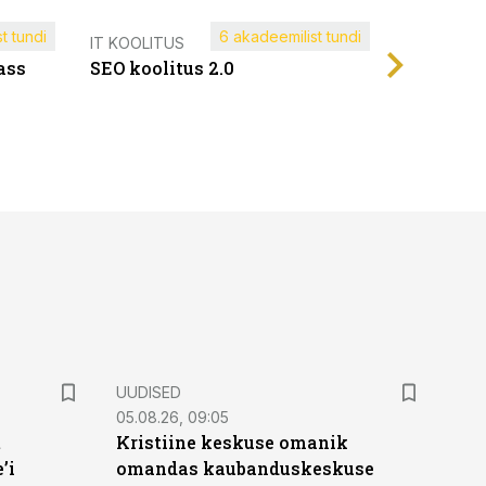
t tundi
6 akadeemilist tundi
Müügijuh
IT KOOLITUS
ass
SEO koolitus 2.0
UUDISED
05.08.26, 09:05
t
Kristiine keskuse omanik
’i
omandas kaubanduskeskuse