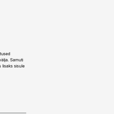
tused
välja. Samuti
lisaks sisule