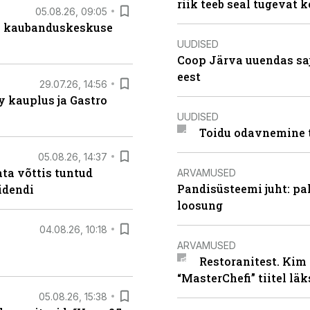
riik teeb seal tugevat k
05.08.26, 09:05
s kaubanduskeskuse
UUDISED
Coop Järva uuendas s
eest
29.07.26, 14:56
 kauplus ja Gastro
UUDISED
Toidu odavnemine 
05.08.26, 14:37
ta võttis tuntud
ARVAMUSED
Pandisüsteemi juht: pak
idendi
loosung
04.08.26, 10:18
ARVAMUSED
Restoranitest. Kim 
“MasterChefi” tiitel lä
05.08.26, 15:38