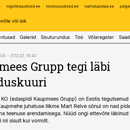
e
logistikauudised.ee
toostusuudised.ee
raamatupidaja.ee
palga
Infopank
Radar
ritused
Galeriid
Sisuturundus
Töö
Võlaregister
Saad
DUS
21.12.22, 16:40
ees Grupp tegi läbi
duskuuri
KO (edaspidi Kaupmees Grupp) on Eestis tegutsenud
Kaupmehe juhatuse liikme Mart Relve sõnul on nad pide
ma teenuse arendamisega. Nüüd ongi ettevõte läbinud
nii sisult kui vormilt.