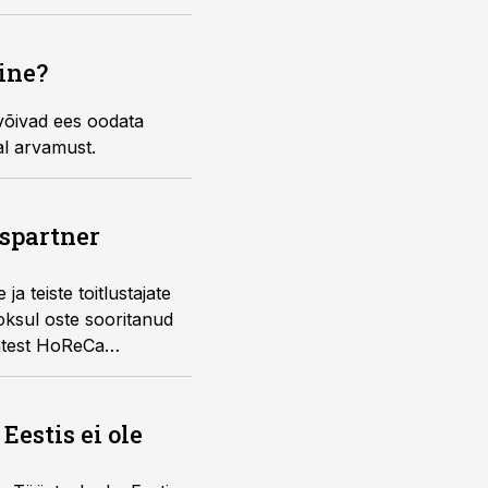
ine?
võivad ees oodata
l arvamust.
uspartner
a teiste toitlustajate
oksul oste sooritanud
vatest HoReCa
Eestis ei ole