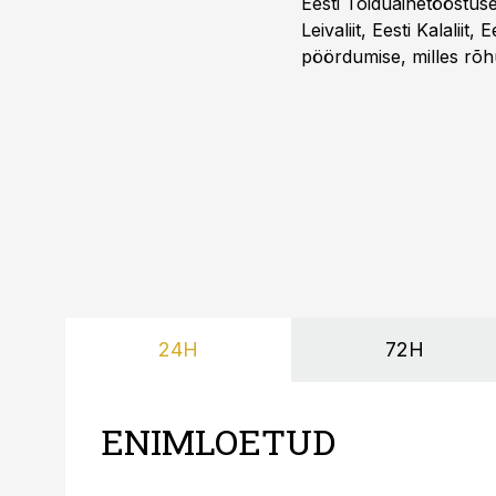
Eesti Toiduainetööstus
Leivaliit, Eesti Kalaliit,
pöördumise, milles rõh
süsteemi kuni Euroopa 
lahenduses. Pakendi esi
24H
72H
ENIMLOETUD