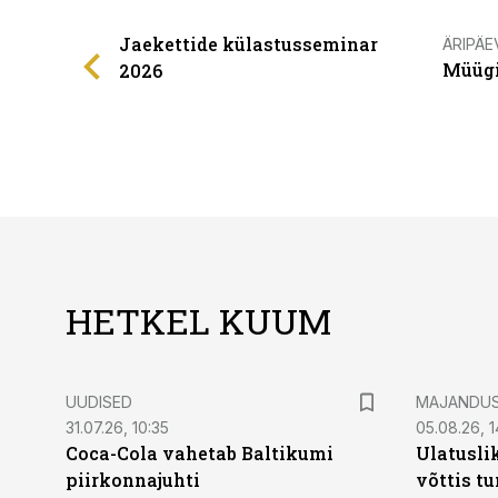
Jaekettide külastusseminar
ÄRIPÄE
Müügi
2026
HETKEL KUUM
UUDISED
MAJANDU
31.07.26, 10:35
05.08.26, 1
Coca-Cola vahetab Baltikumi
Ulatusli
piirkonnajuhti
võttis t