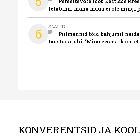
5
Pereettevõte toob Eestisse Kree
fetatünni maha müüa ei ole mingi 
SAATED
6
Piilmannid tõid kahjumit näida
taustaga juhi. “Minu eesmärk on, et
KONVERENTSID JA KOO