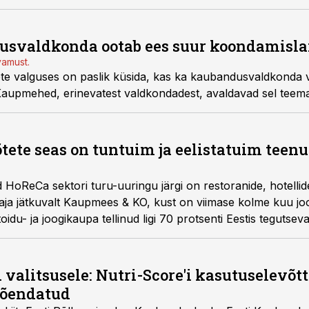
usvaldkonda ootab ees suur koondamisla
amust.
ete valguses on paslik küsida, kas ka kaubandusvaldkonda 
aupmehed, erinevatest valdkondadest, avaldavad sel teema
õtete seas on tuntuim ja eelistatuim teen
 HoReCa sektori turu-uuringu järgi on restoranide, hotellide j
taja jätkuvalt Kaupmees & KO, kust on viimase kolme kuu jo
idu- ja joogikaupa tellinud ligi 70 protsenti Eestis tegutse
 valitsusele: Nutri-Score'i kasutuselevõtt 
tõendatud