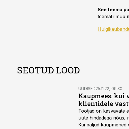
See teema pa
teemal ilmub m
Hulgikauband
SEOTUD LOOD
UUDISED
25.11.22, 09:30
Kaupmees: kui va
klientidele va
Tootjad on kasvavate en
uute hindadega nõus, n
Kui paljud kaupmehed 