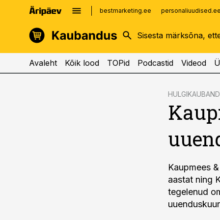
bestmarketing.ee
personaliuudised.e
kinnisvarauudised.ee
imelineajalugu.ee
logistikauudised.ee
imelineteadus.ee
Avaleht
Kõik lood
TOPid
Podcastid
Videod
Ü
cebook
HULGIKAUBAN
Kaupm
Twitter)
kedIn
uuen
ail
k
Kaupmees & 
aastat ning 
tegelenud o
uuenduskuuri 