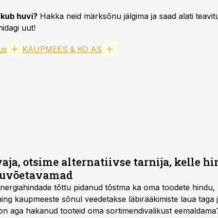
kub huvi?
Hakka neid märksõnu jälgima ja saad alati teavitu
idagi uut!
us
KAUPMEES & KO AS
ja, otsime alternatiivse tarnija, kelle h
stuvõetavamad
ergiahindade tõttu pidanud tõstma ka oma toodete hindu, ku
ing kaupmeeste sõnul veedetakse läbirääkimiste laua taga 
on aga hakanud tooteid oma sortimendivalikust eemaldama