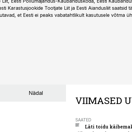
e Liit, Eesti Põllumajandus-Kaubanduskoda, Eesti Kaubandu
 Eesti Karastusjookide Tootjate Liit ja Eesti Aiandusliit saatsid 
utavad, et Eesti ei peaks vabatahtlikult kasutusele võtma ü
Liidus pole kokku lepitud ühtses, teaduspõhises ja toiduku
külje märgistuse eesmärk peaks olema tarbijainfo lihtsustam
Nädal
VIIMASED U
SAATED
Läti toidu käibema