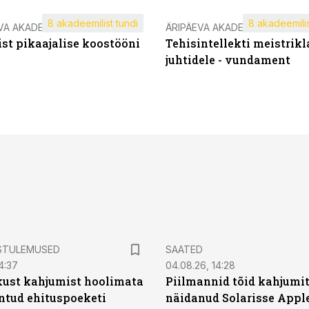
8 akadeemilist tundi
8 akadeemilis
VA AKADEEMIA
ÄRIPÄEVA AKADEEMIA
st pikaajalise koostööni
Tehisintellekti meistrikl
juhtidele - vundament
STULEMUSED
SAATED
4:37
04.08.26, 14:28
kust kahjumist hoolimata
Piilmannid tõid kahjumi
untud ehituspoeketi
näidanud Solarisse Apple