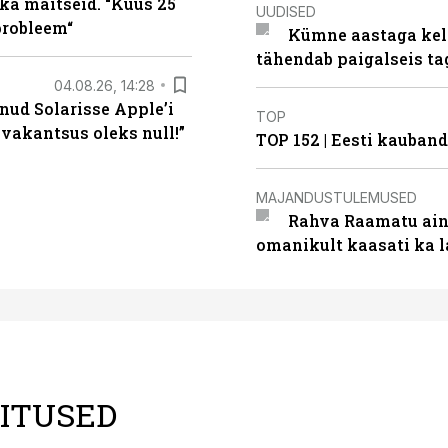
ka maitseid. “Kuus 25
UUDISED
probleem“
Kümne aastaga keln
tähendab paigalseis t
04.08.26, 14:28
nud Solarisse Apple’i
TOP
 vakantsus oleks null!”
TOP 152 | Eesti kauba
MAJANDUSTULEMUSED
Rahva Raamatu ains
omanikult kaasati ka 
LITUSED