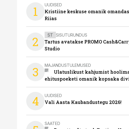
UUDISED
1
Kristiine keskuse omanik omanda
Riias
ST
SISUTURUNDUS
2
Tartus avatakse PROMO Cash&Carry
Studio
MAJANDUSTULEMUSED
3
Ulatuslikust kahjumist hoolima
ehituspoeketi omanik kopsaka div
UUDISED
4
Vali Aasta Kaubandustegu 2026!
SAATED