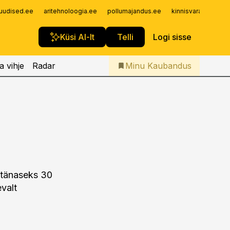
Iseteenindus
uudised.ee
aritehnoloogia.ee
pollumajandus.ee
kinnisvarauudised.
Telli Kaubandus
Küsi AI-lt
Telli
Logi sisse
a vihje
Radar
Minu Kaubandus
 tänaseks 30
valt