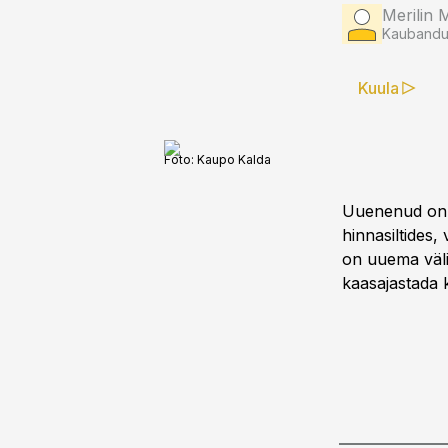
Merilin 
Kaubandus
Kuula
Foto:
Kaupo Kalda
Uuenenud on n
hinnasiltides,
on uuema väli
kaasajastada k