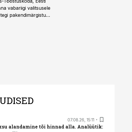
s-Tööstuskoda, Eesti
täna vabariigi valitsusele
htegi pakendimärgistuse
ltuure arvestavas
ine, mitte eksitamine.
UDISED
07.08.26, 15:11
ksu alandamine tõi hinnad alla. Analüütik: