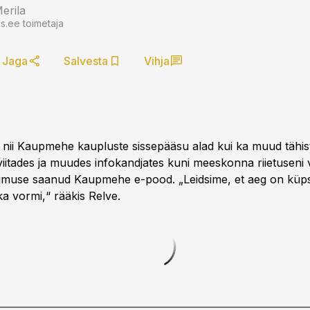
Merila
.ee toimetaja
Jaga
Salvesta
Vihja
ii Kaupmehe kaupluste sissepääsu alad kui ka muud tähis
 viitades ja muudes infokandjates kuni meeskonna riietuseni 
muse saanud Kaupmehe e-pood. „Leidsime, et aeg on küps 
a vormi,“ rääkis Relve.