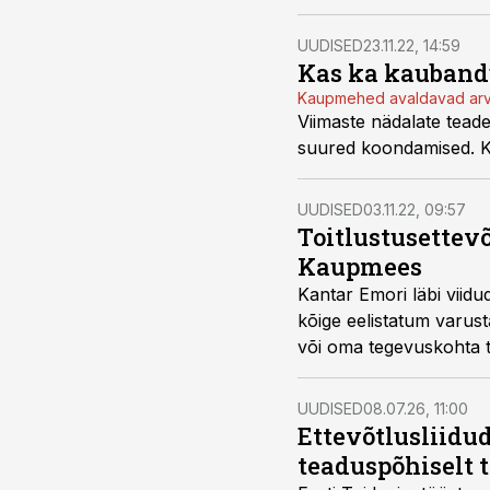
UUDISED
23.11.22, 14:59
Kas ka kauband
Kaupmehed avaldavad arv
Viimaste nädalate tead
suured koondamised. K
UUDISED
03.11.22, 09:57
Toitlustusettev
Kaupmees
Kantar Emori läbi viidud
kõige eelistatum varus
või oma tegevuskohta to
ettevõtetest.
UUDISED
08.07.26, 11:00
Ettevõtlusliidud
teaduspõhiselt 