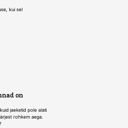
se, kui sel
innad on
id jaeketid pole alati
järjest rohkem aega.
?