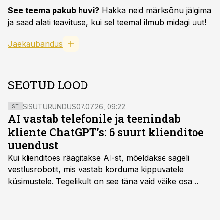
See teema pakub huvi?
Hakka neid märksõnu jälgima
ja saad alati teavituse, kui sel teemal ilmub midagi uut!
Jaekaubandus
SEOTUD LOOD
SISUTURUNDUS
07.07.26, 09:22
ST
AI vastab telefonile ja teenindab
kliente ChatGPT’s: 6 suurt klienditoe
uuendust
Kui klienditoes räägitakse AI-st, mõeldakse sageli
vestlusrobotit, mis vastab korduma kippuvatele
küsimustele. Tegelikult on see täna vaid väike osa
sellest, mida AI suudab teha.