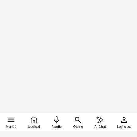
Menüü
Uudised
Raadio
Otsing
AI Chat
Logi sisse