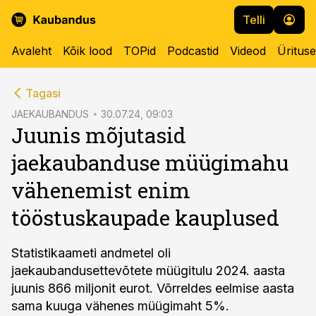
Telli
Avaleht
Kõik lood
TOPid
Podcastid
Videod
Üritus
cebook
Tagasi
Twitter)
JAEKAUBANDUS
30.07.24, 09:03
Juunis mõjutasid
kedIn
jaekaubanduse müügimahu
ail
vähenemist enim
k
tööstuskaupade kauplused
Statistikaameti andmetel oli
jaekaubandusettevõtete müügitulu 2024. aasta
juunis 866 miljonit eurot. Võrreldes eelmise aasta
sama kuuga vähenes müügimaht 5%.