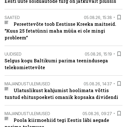
Eesti uute sõiduautode turg on jätkuvalt plussis
SAATED
05.08.26, 15:38
Pereettevõte toob Eestisse Kreeka maitseid.
“Kuus 25 fetatünni maha müüa ei ole mingi
probleem“
UUDISED
05.08.26, 15:19
Selgus kogu Baltikumi parima teenindusega
telekomiettevõte
MAJANDUSTULEMUSED
05.08.26, 14:37
Ulatuslikust kahjumist hoolimata võttis
tuntud ehituspoeketi omanik kopsaka dividendi
MAJANDUSTULEMUSED
05.08.26, 09:27
Poola kiirmoehiid tegi Eestis läbi aegade
parima tulemuse