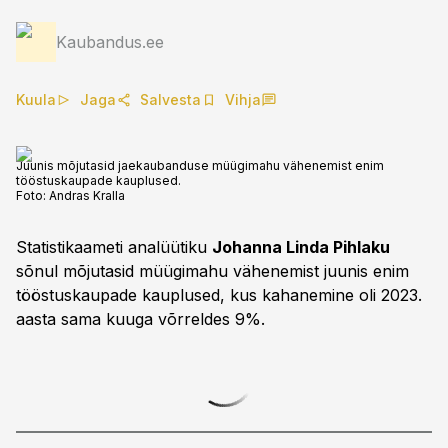
Kaubandus.ee
Kuula
Jaga
Salvesta
Vihja
Juunis mõjutasid jaekaubanduse müügimahu vähenemist enim
tööstuskaupade kauplused.
Foto:
Andras Kralla
Statistikaameti analüütiku
Johanna Linda Pihlaku
sõnul mõjutasid müügimahu vähenemist juunis enim
tööstuskaupade kauplused, kus kahanemine oli 2023.
aasta sama kuuga võrreldes 9%.