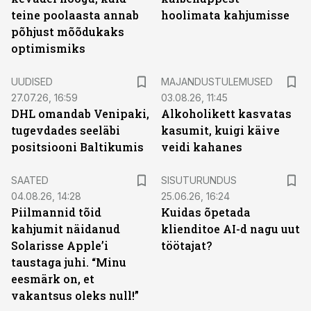
teine poolaasta annab
hoolimata kahjumisse
põhjust mõõdukaks
optimismiks
UUDISED
MAJANDUSTULEMUSED
27.07.26, 16:59
03.08.26, 11:45
DHL omandab Venipaki,
Alkoholikett kasvatas
tugevdades seeläbi
kasumit, kuigi käive
positsiooni Baltikumis
veidi kahanes
ST
SAATED
SISUTURUNDUS
04.08.26, 14:28
25.06.26, 16:24
Piilmannid tõid
Kuidas õpetada
kahjumit näidanud
klienditoe AI-d nagu uut
Solarisse Apple’i
töötajat?
taustaga juhi. “Minu
eesmärk on, et
vakantsus oleks null!”