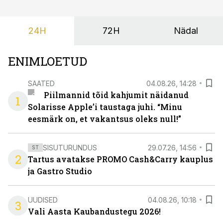
24H
72H
Nädal
ENIMLOETUD
SAATED
04.08.26, 14:28
Piilmannid tõid kahjumit näidanud
1
Solarisse Apple’i taustaga juhi. “Minu
eesmärk on, et vakantsus oleks null!”
SISUTURUNDUS
29.07.26, 14:56
ST
2
Tartus avatakse PROMO Cash&Carry kauplus
ja Gastro Studio
UUDISED
04.08.26, 10:18
3
Vali Aasta Kaubandustegu 2026!