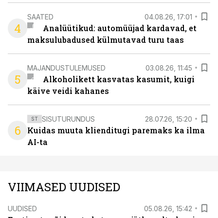
SAATED
04.08.26, 17:01
4
Analüütikud: automüüjad kardavad, et
maksulubadused külmutavad turu taas
MAJANDUSTULEMUSED
03.08.26, 11:45
5
Alkoholikett kasvatas kasumit, kuigi
käive veidi kahanes
SISUTURUNDUS
28.07.26, 15:20
ST
6
Kuidas muuta klienditugi paremaks ka ilma
AI-ta
VIIMASED UUDISED
UUDISED
05.08.26, 15:42