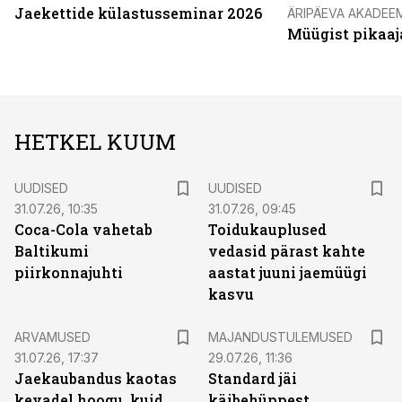
Jaekettide külastusseminar 2026
ÄRIPÄEVA AKADEE
Müügist pikaaj
HETKEL KUUM
UUDISED
UUDISED
31.07.26, 10:35
31.07.26, 09:45
Coca-Cola vahetab
Toidukauplused
Baltikumi
vedasid pärast kahte
piirkonnajuhti
aastat juuni jaemüügi
kasvu
ARVAMUSED
MAJANDUSTULEMUSED
31.07.26, 17:37
29.07.26, 11:36
Jaekaubandus kaotas
Standard jäi
kevadel hoogu, kuid
käibehüppest