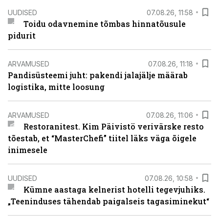
UUDISED
07.08.26, 11:58
Toidu odavnemine tõmbas hinnatõusule
pidurit
ARVAMUSED
07.08.26, 11:18
Pandisüsteemi juht: pakendi jalajälje määrab
logistika, mitte loosung
ARVAMUSED
07.08.26, 11:06
Restoranitest. Kim Päivistö verivärske resto
tõestab, et “MasterChefi” tiitel läks väga õigele
inimesele
UUDISED
07.08.26, 10:58
Kümne aastaga kelnerist hotelli tegevjuhiks.
„Teeninduses tähendab paigalseis tagasiminekut“