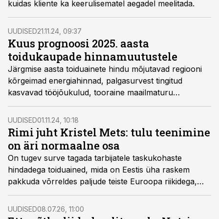
kuidas kliente ka keerulisematel aegadel meelitada.
UUDISED
21.11.24, 09:37
Kuus prognoosi 2025. aasta
toidukaupade hinnamuutustele
Järgmise aasta toiduainete hindu mõjutavad regiooni
kõrgeimad energiahinnad, palgasurvest tingitud
kasvavad tööjõukulud, tooraine maailmaturu
hinnatõusud ning uued maksud ja maksutõusud,
tõdesid toidutööstuste ja kaubanduse esindajad
UUDISED
01.11.24, 10:18
Toiduliidu korraldatud pressikonverentsil.
Rimi juht Kristel Mets: tulu teenimine
on äri normaalne osa
On tugev surve tagada tarbijatele taskukohaste
hindadega toiduained, mida on Eestis üha raskem
pakkuda võrreldes paljude teiste Euroopa riikidega,
rääkis Rimi Eesti juht Kristel Mets.
UUDISED
08.07.26, 11:00