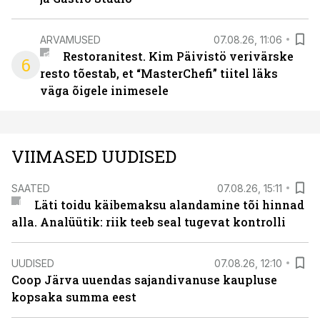
ARVAMUSED
07.08.26, 11:06
Restoranitest. Kim Päivistö verivärske
6
resto tõestab, et “MasterChefi” tiitel läks
väga õigele inimesele
VIIMASED UUDISED
SAATED
07.08.26, 15:11
Läti toidu käibemaksu alandamine tõi hinnad
alla. Analüütik: riik teeb seal tugevat kontrolli
UUDISED
07.08.26, 12:10
Coop Järva uuendas sajandivanuse kaupluse
kopsaka summa eest