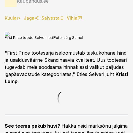
Kaubandus.ee
Kuula
Jaga
Salvesta
Vihja
First Price toode Selveri letil
Foto:
Jürg Samel
"First Price tootesarja iseloomustab taskukohane hind
ja usaldusväärne Skandinaavia kvaliteet. Uus tootesari
tugevdab meie soodsama hinnaklassi valikut paljudes
igapäevaostude kategooriates," ütles Selveri juht
Kristi
Lomp
.
See teema pakub huvi?
Hakka neid märksõnu jälgima