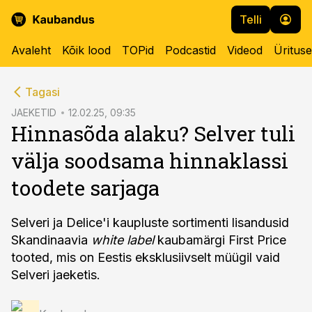
Telli
Avaleht
Kõik lood
TOPid
Podcastid
Videod
Üritus
cebook
Tagasi
Twitter)
JAEKETID
12.02.25, 09:35
Hinnasõda alaku? Selver tuli
kedIn
välja soodsama hinnaklassi
ail
toodete sarjaga
k
Selveri ja Delice'i kaupluste sortimenti lisandusid
Skandinaavia
white label
kaubamärgi First Price
tooted, mis on Eestis eksklusiivselt müügil vaid
Selveri jaeketis.