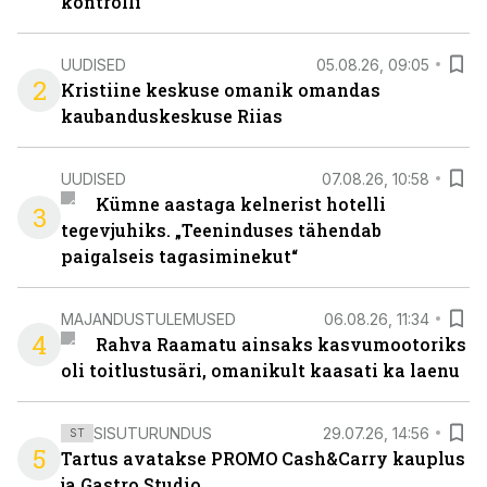
kontrolli
UUDISED
05.08.26, 09:05
2
Kristiine keskuse omanik omandas
kaubanduskeskuse Riias
UUDISED
07.08.26, 10:58
Kümne aastaga kelnerist hotelli
3
tegevjuhiks. „Teeninduses tähendab
paigalseis tagasiminekut“
MAJANDUSTULEMUSED
06.08.26, 11:34
4
Rahva Raamatu ainsaks kasvumootoriks
oli toitlustusäri, omanikult kaasati ka laenu
SISUTURUNDUS
29.07.26, 14:56
ST
5
Tartus avatakse PROMO Cash&Carry kauplus
ja Gastro Studio