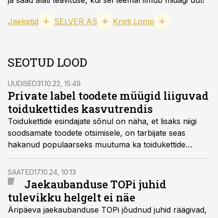
ja saad alati teavituse, kui sel teemal ilmub midagi uut!
Jaeketid
SELVER AS
Kristi Lomp
SEOTUD LOOD
UUDISED
31.10.22, 15:49
Private label toodete müügid liiguvad
toidukettides kasvutrendis
Toidukettide esindajate sõnul on näha, et lisaks niigi
soodsamate toodete otsimisele, on tarbijate seas
hakanud populaarseks muutuma ka toidukettide
omamärgitoodete ostmine.
SAATED
17.10.24, 10:13
Jaekaubanduse TOPi juhid
tulevikku helgelt ei näe
Äripäeva jaekaubanduse TOPi jõudnud juhid räägivad,