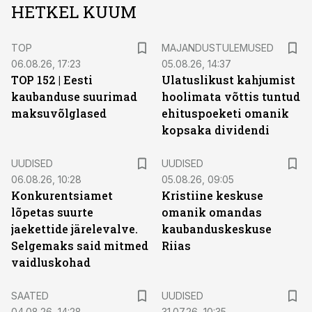
HETKEL KUUM
TOP
MAJANDUSTULEMUSED
06.08.26, 17:23
05.08.26, 14:37
TOP 152 | Eesti
Ulatuslikust kahjumist
kaubanduse suurimad
hoolimata võttis tuntud
maksuvõlglased
ehituspoeketi omanik
kopsaka dividendi
UUDISED
UUDISED
06.08.26, 10:28
05.08.26, 09:05
Konkurentsiamet
Kristiine keskuse
lõpetas suurte
omanik omandas
jaekettide järelevalve.
kaubanduskeskuse
Selgemaks said mitmed
Riias
vaidluskohad
SAATED
UUDISED
04.08.26, 14:28
31.07.26, 10:35