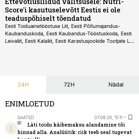
Ettevõtlusliidud valitsusele: Nutri-
Score'i kasutuselevõtt Eestis ei ole
teaduspõhiselt tõendatud
Eesti Toiduainetööstuse Liit, Eesti Põllumajandus-
Kaubanduskoda, Eesti Kaubandus-Tööstuskoda, Eesti
Leivaliit, Eesti Kalaliit, Eesti Karastusjookide Tootjate Liit
ja Eesti Aiandusliit saatsid täna vabariigi valitsusele
pöördumise, milles rõhutavad, et Eesti ei peaks
vabatahtlikult kasutusele võtma ühtegi
pakendimärgistuse süsteemi kuni Euroopa Liidus pole
kokku lepitud ühtses, teaduspõhises ja toidukultuure
24H
72H
Nädal
arvestavas lahenduses. Pakendi esikülje märgistuse
eesmärk peaks olema tarbijainfo lihtsustamine, mitte
eksitamine.
ENIMLOETUD
SAATED
07.08.26, 15:11
Läti toidu käibemaksu alandamine tõi
1
hinnad alla. Analüütik: riik teeb seal tugevat