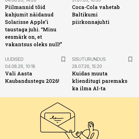
Piilmannid tõid
Coca-Cola vahetab
kahjumit näidanud
Baltikumi
Solarisse Apple’i
piirkonnajuhti
taustaga juhi. “Minu
eesmärk on, et
vakantsus oleks null!”
ST
UUDISED
SISUTURUNDUS
04.08.26, 10:18
28.07.26, 15:20
Vali Aasta
Kuidas muuta
Kaubandustegu 2026!
klienditugi paremaks
ka ilma AI-ta