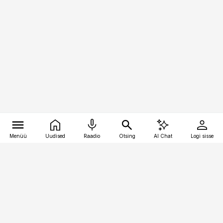
Menüü
Uudised
Raadio
Otsing
AI Chat
Logi sisse
Vana-Lõuna 39/1, 19094 Tallinn
(+372) 667 0111
kaubandus@kaubandus.ee