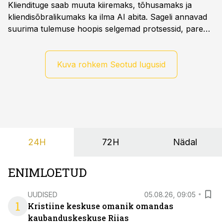
Kliendituge saab muuta kiiremaks, tõhusamaks ja
kliendisõbralikumaks ka ilma AI abita. Sageli annavad
suurima tulemuse hoopis selgemad protsessid, parem
iseteenindus, nutikad automatiseerimised ja õigel ajal
jagatud info.
Kuva rohkem Seotud lugusid
24H
72H
Nädal
ENIMLOETUD
UUDISED
05.08.26, 09:05
1
Kristiine keskuse omanik omandas
kaubanduskeskuse Riias