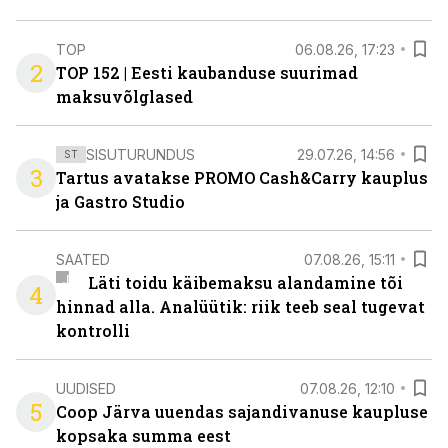
TOP
06.08.26, 17:23
2
TOP 152 | Eesti kaubanduse suurimad
maksuvõlglased
SISUTURUNDUS
29.07.26, 14:56
ST
3
Tartus avatakse PROMO Cash&Carry kauplus
ja Gastro Studio
SAATED
07.08.26, 15:11
Läti toidu käibemaksu alandamine tõi
4
hinnad alla. Analüütik: riik teeb seal tugevat
kontrolli
UUDISED
07.08.26, 12:10
5
Coop Järva uuendas sajandivanuse kaupluse
kopsaka summa eest