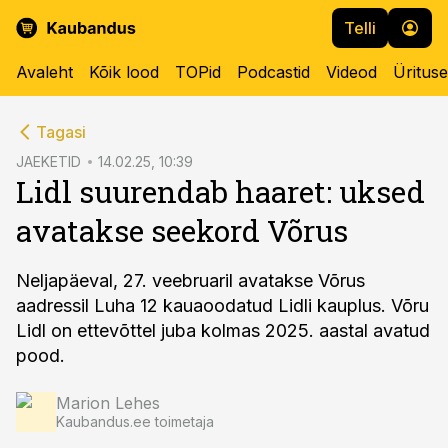
Telli
Avaleht
Kõik lood
TOPid
Podcastid
Videod
Üritus
cebook
Tagasi
Twitter)
JAEKETID
14.02.25, 10:39
Lidl suurendab haaret: uksed
kedIn
avatakse seekord Võrus
ail
k
Neljapäeval, 27. veebruaril avatakse Võrus
aadressil Luha 12 kauaoodatud Lidli kauplus. Võru
Lidl on ettevõttel juba kolmas 2025. aastal avatud
pood.
Marion Lehes
Kaubandus.ee toimetaja