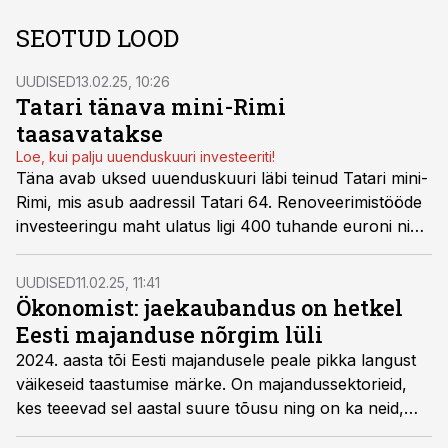
SEOTUD LOOD
UUDISED
13.02.25, 10:26
Tatari tänava mini-Rimi
taasavatakse
Loe, kui palju uuenduskuuri investeeriti!
Täna avab uksed uuenduskuuri läbi teinud Tatari mini-
Rimi, mis asub aadressil Tatari 64. Renoveerimistööde
investeeringu maht ulatus ligi 400 tuhande euroni ning
kaupluse kogupindala on nüüd 934 ruutmeetrit.
UUDISED
11.02.25, 11:41
Ökonomist: jaekaubandus on hetkel
Eesti majanduse nõrgim lüli
2024. aasta tõi Eesti majandusele peale pikka langust
väikeseid taastumise märke. On majandussektorieid,
kes teeevad sel aastal suure tõusu ning on ka neid,
sektoreid, kus taastumine võtab pisut aega.