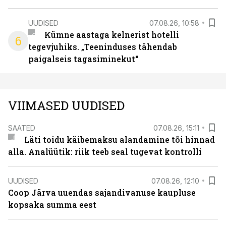
UUDISED
07.08.26, 10:58
Kümne aastaga kelnerist hotelli
6
tegevjuhiks. „Teeninduses tähendab
paigalseis tagasiminekut“
VIIMASED UUDISED
SAATED
07.08.26, 15:11
Läti toidu käibemaksu alandamine tõi hinnad
alla. Analüütik: riik teeb seal tugevat kontrolli
UUDISED
07.08.26, 12:10
Coop Järva uuendas sajandivanuse kaupluse
kopsaka summa eest