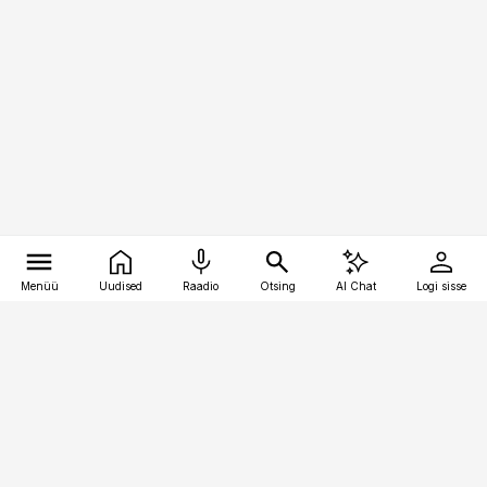
Menüü
Uudised
Raadio
Otsing
AI Chat
Logi sisse
Vana-Lõuna 39/1, 19094 Tallinn
(+372) 667 0111
kaubandus@kaubandus.ee