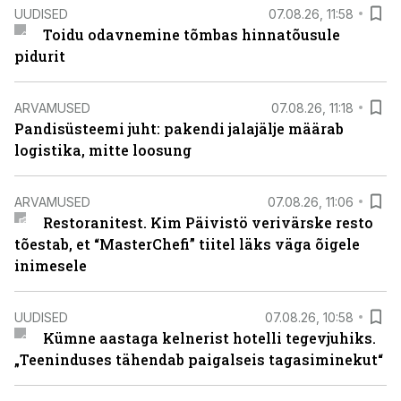
UUDISED
07.08.26, 11:58
Toidu odavnemine tõmbas hinnatõusule
pidurit
ARVAMUSED
07.08.26, 11:18
Pandisüsteemi juht: pakendi jalajälje määrab
logistika, mitte loosung
ARVAMUSED
07.08.26, 11:06
Restoranitest. Kim Päivistö verivärske resto
tõestab, et “MasterChefi” tiitel läks väga õigele
inimesele
UUDISED
07.08.26, 10:58
Kümne aastaga kelnerist hotelli tegevjuhiks.
„Teeninduses tähendab paigalseis tagasiminekut“