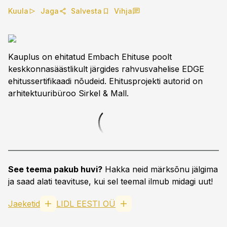
Kuula
Jaga
Salvesta
Vihja
Kauplus on ehitatud Embach Ehituse poolt
keskkonnasäästlikult järgides rahvusvahelise EDGE
ehitussertifikaadi nõudeid. Ehitusprojekti autorid on
arhitektuuribüroo Sirkel & Mall.
See teema pakub huvi?
Hakka neid märksõnu jälgima
ja saad alati teavituse, kui sel teemal ilmub midagi uut!
Jaeketid
LIDL EESTI OÜ