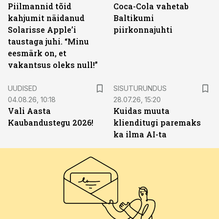
Piilmannid tõid
Coca-Cola vahetab
kahjumit näidanud
Baltikumi
Solarisse Apple’i
piirkonnajuhti
taustaga juhi. “Minu
eesmärk on, et
vakantsus oleks null!”
ST
UUDISED
SISUTURUNDUS
04.08.26, 10:18
28.07.26, 15:20
Vali Aasta
Kuidas muuta
Kaubandustegu 2026!
klienditugi paremaks
ka ilma AI-ta