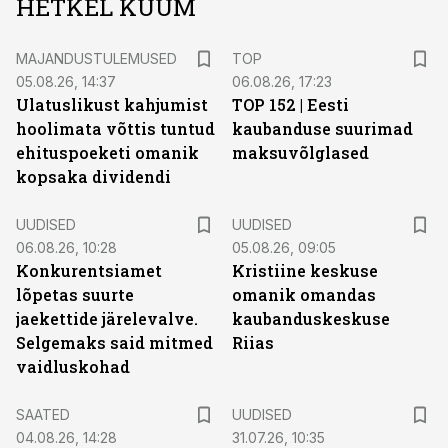
HETKEL KUUM
MAJANDUSTULEMUSED
TOP
05.08.26, 14:37
06.08.26, 17:23
Ulatuslikust kahjumist
TOP 152 | Eesti
hoolimata võttis tuntud
kaubanduse suurimad
ehituspoeketi omanik
maksuvõlglased
kopsaka dividendi
UUDISED
UUDISED
06.08.26, 10:28
05.08.26, 09:05
Konkurentsiamet
Kristiine keskuse
lõpetas suurte
omanik omandas
jaekettide järelevalve.
kaubanduskeskuse
Selgemaks said mitmed
Riias
vaidluskohad
SAATED
UUDISED
04.08.26, 14:28
31.07.26, 10:35