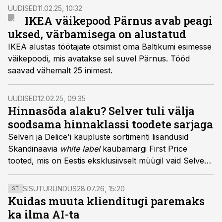
UUDISED
11.02.25, 10:32
IKEA väikepood Pärnus avab peagi
uksed, värbamisega on alustatud
IKEA alustas töötajate otsimist oma Baltikumi esimesse
väikepoodi, mis avatakse sel suvel Pärnus. Tööd
saavad vähemalt 25 inimest.
UUDISED
12.02.25, 09:35
Hinnasõda alaku? Selver tuli välja
soodsama hinnaklassi toodete sarjaga
Selveri ja Delice'i kaupluste sortimenti lisandusid
Skandinaavia
white label
kaubamärgi First Price
tooted, mis on Eestis eksklusiivselt müügil vaid Selveri
jaeketis.
SISUTURUNDUS
28.07.26, 15:20
ST
Kuidas muuta klienditugi paremaks
ka ilma AI-ta