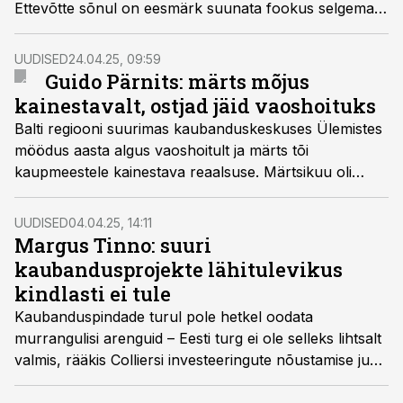
Ettevõtte sõnul on eesmärk suunata fookus selgemalt
toidukaubale ning kasvatada omamärgitoodete
osakaalu müügis.
UUDISED
24.04.25, 09:59
Guido Pärnits: märts mõjus
kainestavalt, ostjad jäid vaoshoituks
Balti regiooni suurimas kaubanduskeskuses Ülemistes
möödus aasta algus vaoshoitult ja märts tõi
kaupmeestele kainestava reaalsuse. Märtsikuu oli
märgatavalt vaiksem kui mullu samal ajal – külastusi oli
vähem ja ka kulutused kauplustes olid
UUDISED
04.04.25, 14:11
tagasihoidlikumad, rääkis keskuse juht Guido Pärnits.
Margus Tinno: suuri
kaubandusprojekte lähitulevikus
kindlasti ei tule
Kaubanduspindade turul pole hetkel oodata
murrangulisi arenguid – Eesti turg ei ole selleks lihtsalt
valmis, rääkis Colliersi investeeringute nõustamise juht
Margus Tinno Colliersi ärikinnisvara seminaril.