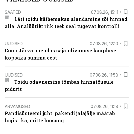
SAATED
07.08.26, 15:11
Läti toidu käibemaksu alandamine tõi hinnad
alla. Analüütik: riik teeb seal tugevat kontrolli
UUDISED
07.08.26, 12:10
Coop Järva uuendas sajandivanuse kaupluse
kopsaka summa eest
UUDISED
07.08.26, 11:58
Toidu odavnemine tõmbas hinnatõusule
pidurit
ARVAMUSED
07.08.26, 11:18
Pandisüsteemi juht: pakendi jalajälje määrab
logistika, mitte loosung