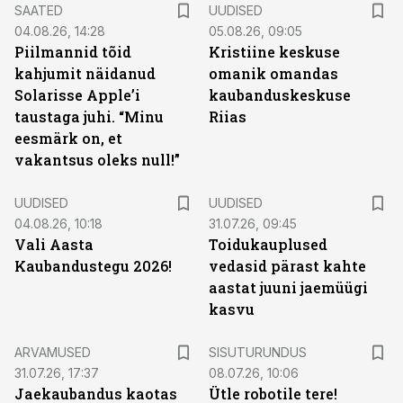
SAATED
UUDISED
04.08.26, 14:28
05.08.26, 09:05
Piilmannid tõid
Kristiine keskuse
kahjumit näidanud
omanik omandas
Solarisse Apple’i
kaubanduskeskuse
taustaga juhi. “Minu
Riias
eesmärk on, et
vakantsus oleks null!”
UUDISED
UUDISED
04.08.26, 10:18
31.07.26, 09:45
Vali Aasta
Toidukauplused
Kaubandustegu 2026!
vedasid pärast kahte
aastat juuni jaemüügi
kasvu
ST
ARVAMUSED
SISUTURUNDUS
31.07.26, 17:37
08.07.26, 10:06
Jaekaubandus kaotas
Ütle robotile tere!