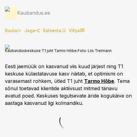
Kaubandus.ee
Kuula
Jaga
Salvesta
Vihja
Kaubanduskeskuse T1 juht Tarmo Hõbe.
Foto:
Liis Treimann
Eesti jaemüük on kasvanud viis kuud järjest ning T1
keskuse külastatavuse kasv näitab, et optimismi on
varasemast rohkem, ütled T1 juht
Tarmo Hõbe
. Tema
sõnul toetavad klientide aktiivsust mitmed tänavu
avatud poed. Keskuses tegutsevate äride kogukäive on
aastaga kasvanud ligi kolmandiku.