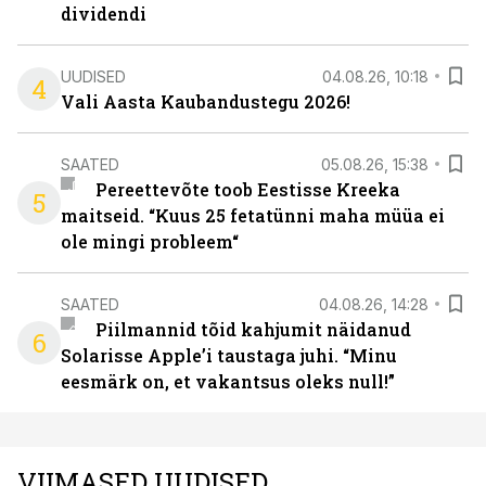
dividendi
UUDISED
04.08.26, 10:18
4
Vali Aasta Kaubandustegu 2026!
SAATED
05.08.26, 15:38
Pereettevõte toob Eestisse Kreeka
5
maitseid. “Kuus 25 fetatünni maha müüa ei
ole mingi probleem“
SAATED
04.08.26, 14:28
Piilmannid tõid kahjumit näidanud
6
Solarisse Apple’i taustaga juhi. “Minu
eesmärk on, et vakantsus oleks null!”
VIIMASED UUDISED