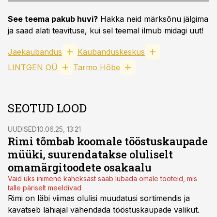
See teema pakub huvi?
Hakka neid märksõnu jälgima
ja saad alati teavituse, kui sel teemal ilmub midagi uut!
Jaekaubandus
Kaubanduskeskus
LINTGEN OÜ
Tarmo Hõbe
SEOTUD LOOD
UUDISED
10.06.25, 13:21
Rimi tõmbab koomale tööstuskaupade
müüki, suurendatakse oluliselt
omamärgitoodete osakaalu
Vaid üks inimene kaheksast saab lubada omale tooteid, mis
talle päriselt meeldivad.
Rimi on läbi viimas olulisi muudatusi sortimendis ja
kavatseb lähiajal vähendada tööstuskaupade valikut.