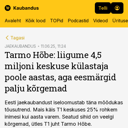
Telli
Avaleht
Kõik lood
TOPid
Podcastid
Videod
Üritus
cebook
Tagasi
Twitter)
JAEKAUBANDUS
11.06.25, 11:24
Tarmo Hõbe: liigume 4,5
kedIn
miljoni keskuse külastaja
ail
poole aastas, aga eesmärgid
k
palju kõrgemad
Eesti jaekaubandust iseloomustab täna mõõdukas
tõusutrend. Mais käis T1 keskuses 25% rohkem
inimesi kui aasta varem. Seatud sihid on veelgi
kõrgemad, ütles T1 juht Tarmo Hõbe.