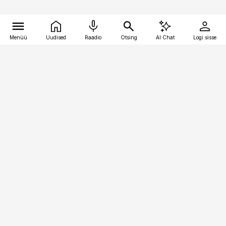
Menüü
Uudised
Raadio
Otsing
AI Chat
Logi sisse
Vana-Lõuna 39/1, 19094 Tallinn
(+372) 667 0111
kaubandus@kaubandus.ee
Telli
Reklaam
Firmast
Sisu kasutamisõigused
Ajakirjaniku
eetikakoodeks
Üldtingimused
Privaatsustingimused
Küpsiste poliitika
KKK