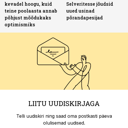
kevadel hoogu, kuid
Selveritesse jõudsid
teine poolaasta annab
uued usinad
põhjust mõõdukaks
põrandapesijad
optimismiks
LIITU UUDISKIRJAGA
Telli uudiskiri ning saad oma postkasti päeva
olulisemad uudised.