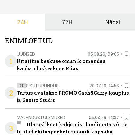
24H
72H
Nädal
ENIMLOETUD
UUDISED
05.08.26, 09:05
1
Kristiine keskuse omanik omandas
kaubanduskeskuse Riias
SISUTURUNDUS
29.07.26, 14:56
ST
2
Tartus avatakse PROMO Cash&Carry kauplus
ja Gastro Studio
MAJANDUSTULEMUSED
05.08.26, 14:37
Ulatuslikust kahjumist hoolimata võttis
3
tuntud ehituspoeketi omanik kopsaka