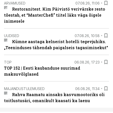
ARVAMUSED
07.08.26, 11:06
Restoranitest. Kim Päivistö verivärske resto
tõestab, et “MasterChefi” tiitel läks väga õigele
inimesele
UUDISED
07.08.26, 10:58
Kümne aastaga kelnerist hotelli tegevjuhiks.
„Teeninduses tähendab paigalseis tagasiminekut“
TOP
06.08.26, 17:23
TOP 152 | Eesti kaubanduse suurimad
maksuvõlglased
MAJANDUSTULEMUSED
06.08.26, 11:34
Rahva Raamatu ainsaks kasvumootoriks oli
toitlustusäri, omanikult kaasati ka laenu