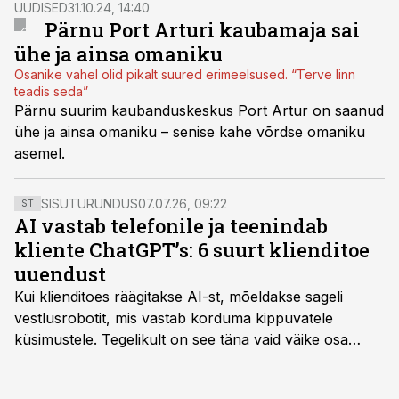
UUDISED
31.10.24, 14:40
Pärnu Port Arturi kaubamaja sai
ühe ja ainsa omaniku
Osanike vahel olid pikalt suured erimeelsused. “Terve linn
teadis seda”
Pärnu suurim kaubanduskeskus Port Artur on saanud
ühe ja ainsa omaniku – senise kahe võrdse omaniku
asemel.
SISUTURUNDUS
07.07.26, 09:22
ST
AI vastab telefonile ja teenindab
kliente ChatGPT’s: 6 suurt klienditoe
uuendust
Kui klienditoes räägitakse AI-st, mõeldakse sageli
vestlusrobotit, mis vastab korduma kippuvatele
küsimustele. Tegelikult on see täna vaid väike osa
sellest, mida AI suudab teha.