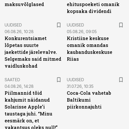
maksuvõlglased
ehituspoeketi omanik
kopsaka dividendi
UUDISED
UUDISED
06.08.26, 10:28
05.08.26, 09:05
Konkurentsiamet
Kristiine keskuse
lõpetas suurte
omanik omandas
jaekettide järelevalve.
kaubanduskeskuse
Selgemaks said mitmed
Riias
vaidluskohad
SAATED
UUDISED
04.08.26, 14:28
31.07.26, 10:35
Piilmannid tõid
Coca-Cola vahetab
kahjumit näidanud
Baltikumi
Solarisse Apple’i
piirkonnajuhti
taustaga juhi. “Minu
eesmärk on, et
vakantsus oleks null!”