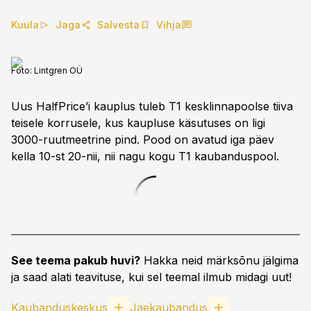
Kuula
Jaga
Salvesta
Vihja
Foto:
Lintgren OÜ
Uus HalfPrice’i kauplus tuleb T1 kesklinnapoolse tiiva
teisele korrusele, kus kaupluse käsutuses on ligi
3000-ruutmeetrine pind. Pood on avatud iga päev
kella 10-st 20-nii, nii nagu kogu T1 kaubanduspool.
See teema pakub huvi?
Hakka neid märksõnu jälgima
ja saad alati teavituse, kui sel teemal ilmub midagi uut!
Kaubanduskeskus
Jaekaubandus