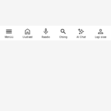
Menüü
Uudised
Raadio
Otsing
AI Chat
Logi sisse
Vana-Lõuna 39/1, 19094 Tallinn
(+372) 667 0111
kaubandus@kaubandus.ee
Telli
Reklaam
Firmast
Sisu kasutamisõigused
Ajakirjaniku