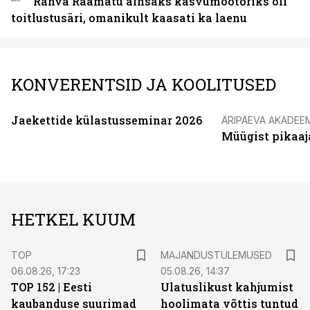
Rahva Raamatu ainsaks kasvumootoriks oli
toitlustusäri, omanikult kaasati ka laenu
KONVERENTSID JA KOOLITUSED
Jaekettide külastusseminar 2026
ÄRIPÄEVA AKADEE
Müügist pikaaj
HETKEL KUUM
TOP
MAJANDUSTULEMUSED
06.08.26, 17:23
05.08.26, 14:37
TOP 152 | Eesti
Ulatuslikust kahjumist
kaubanduse suurimad
hoolimata võttis tuntud