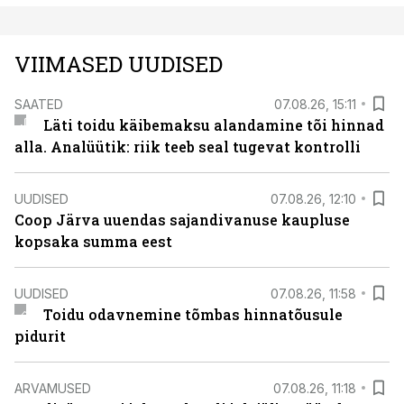
VIIMASED UUDISED
SAATED
07.08.26, 15:11
Läti toidu käibemaksu alandamine tõi hinnad
alla. Analüütik: riik teeb seal tugevat kontrolli
UUDISED
07.08.26, 12:10
Coop Järva uuendas sajandivanuse kaupluse
kopsaka summa eest
UUDISED
07.08.26, 11:58
Toidu odavnemine tõmbas hinnatõusule
pidurit
ARVAMUSED
07.08.26, 11:18