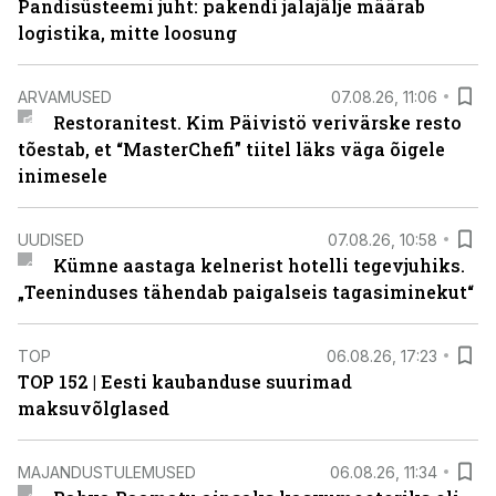
Pandisüsteemi juht: pakendi jalajälje määrab
logistika, mitte loosung
ARVAMUSED
07.08.26, 11:06
Restoranitest. Kim Päivistö verivärske resto
tõestab, et “MasterChefi” tiitel läks väga õigele
inimesele
UUDISED
07.08.26, 10:58
Kümne aastaga kelnerist hotelli tegevjuhiks.
„Teeninduses tähendab paigalseis tagasiminekut“
TOP
06.08.26, 17:23
TOP 152 | Eesti kaubanduse suurimad
maksuvõlglased
MAJANDUSTULEMUSED
06.08.26, 11:34