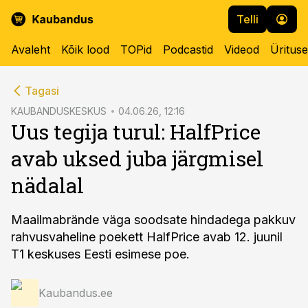
Telli
Avaleht
Kõik lood
TOPid
Podcastid
Videod
Üritus
cebook
Tagasi
Twitter)
KAUBANDUSKESKUS
04.06.26, 12:16
Uus tegija turul: HalfPrice
kedIn
avab uksed juba järgmisel
ail
nädalal
k
Maailmabrände väga soodsate hindadega pakkuv
rahvusvaheline poekett HalfPrice avab 12. juunil
T1 keskuses Eesti esimese poe.
Kaubandus.ee