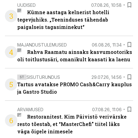
UUDISED
07.08.26, 10:58
Kümne aastaga kelnerist hotelli
3
tegevjuhiks. „Teeninduses tähendab
paigalseis tagasiminekut“
MAJANDUSTULEMUSED
06.08.26, 11:34
4
Rahva Raamatu ainsaks kasvumootoriks
oli toitlustusäri, omanikult kaasati ka laenu
SISUTURUNDUS
29.07.26, 14:56
ST
5
Tartus avatakse PROMO Cash&Carry kauplus
ja Gastro Studio
ARVAMUSED
07.08.26, 11:06
Restoranitest. Kim Päivistö verivärske
6
resto tõestab, et “MasterChefi” tiitel läks
väga õigele inimesele