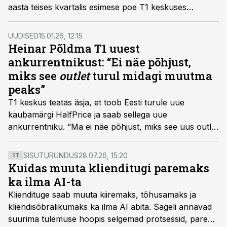
aasta teises kvartalis esimese poe T1 keskuses
Tallinnas.
UUDISED
15.01.26, 12:15
Heinar Põldma T1 uuest
ankurrentnikust: “Ei näe põhjust,
miks see
outlet
turul midagi muutma
peaks”
T1 keskus teatas äsja, et toob Eesti turule uue
kaubamärgi HalfPrice ja saab sellega uue
ankurrentniku. “Ma ei näe põhjust, miks see uus outlet
Eesti turul midagi kardinaalselt muutma peaks,
kommenteeris Põldma Kaubanduse asutaja ja
SISUTURUNDUS
28.07.26, 15:20
ST
tegevjuht Heinar Põldma kaubandus.ee veebile.
Kuidas muuta klienditugi paremaks
ka ilma AI-ta
Kliendituge saab muuta kiiremaks, tõhusamaks ja
kliendisõbralikumaks ka ilma AI abita. Sageli annavad
suurima tulemuse hoopis selgemad protsessid, parem