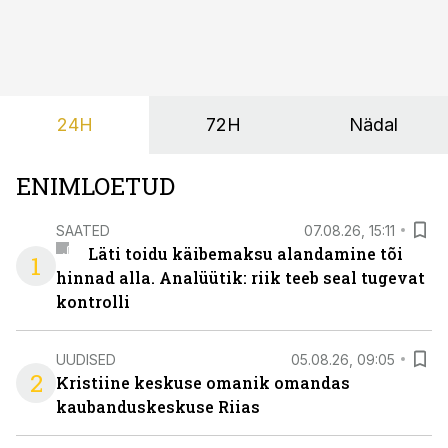
iseteenindus, nutikad automatiseerimised ja õigel ajal
jagatud info.
24H
72H
Nädal
ENIMLOETUD
SAATED
07.08.26, 15:11
Läti toidu käibemaksu alandamine tõi
1
hinnad alla. Analüütik: riik teeb seal tugevat
kontrolli
UUDISED
05.08.26, 09:05
2
Kristiine keskuse omanik omandas
kaubanduskeskuse Riias