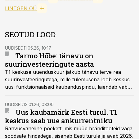
LINTGEN OÜ
SEOTUD LOOD
UUDISED
11.05.26, 10:17
Tarmo Hõbe: tänavu on
suurinvesteeringute aasta
T1 keskuse uuenduskuur jätkub tänavu terve rea
suurinvesteeringutega, mille tulemusena loob keskus
uusi funktsionaalseid kaubanduspindu, laiendab vaba
aja veetmise võimalusi ning parandab ligipääsu T1-le.
UUDISED
13.01.26, 08:00
Uus kaubamärk Eesti turul. T1
keskus saab uue ankurrentniku
Rahvusvaheline poekett, mis müüb bränditooteid väga
soodsate hindadega, siseneb Eesti turule ja avab 2026.