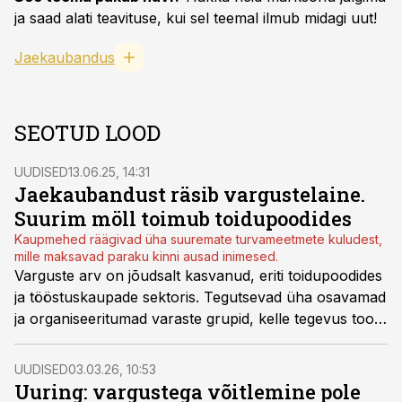
ja saad alati teavituse, kui sel teemal ilmub midagi uut!
Jaekaubandus
SEOTUD LOOD
UUDISED
13.06.25, 14:31
Jaekaubandust räsib vargustelaine.
Suurim möll toimub toidupoodides
Kaupmehed räägivad üha suuremate turvameetmete kuludest,
mille maksavad paraku kinni ausad inimesed.
Varguste arv on jõudsalt kasvanud, eriti toidupoodides
ja tööstuskaupade sektoris. Tegutsevad üha osavamad
ja organiseeritumad varaste grupid, kelle tegevus toob
kaupmeestele suurt kahju ja sunnib neid pidevalt
turvameetmeid täiustama.
UUDISED
03.03.26, 10:53
Uuring: vargustega võitlemine pole