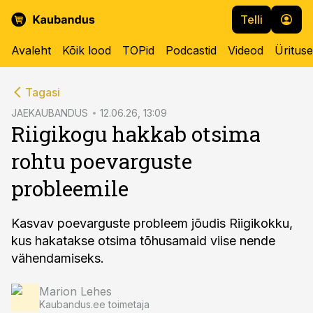
Telli
Avaleht
Kõik lood
TOPid
Podcastid
Videod
Üritus
cebook
Tagasi
Twitter)
JAEKAUBANDUS
12.06.26, 13:09
Riigikogu hakkab otsima
kedIn
rohtu poevarguste
ail
probleemile
k
Kasvav poevarguste probleem jõudis Riigikokku,
kus hakatakse otsima tõhusamaid viise nende
vähendamiseks.
Marion Lehes
Kaubandus.ee toimetaja