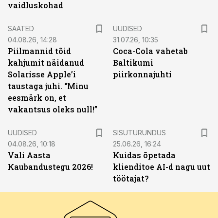
vaidluskohad
SAATED
UUDISED
04.08.26, 14:28
31.07.26, 10:35
Piilmannid tõid
Coca-Cola vahetab
kahjumit näidanud
Baltikumi
Solarisse Apple’i
piirkonnajuhti
taustaga juhi. “Minu
eesmärk on, et
vakantsus oleks null!”
ST
UUDISED
SISUTURUNDUS
04.08.26, 10:18
25.06.26, 16:24
Vali Aasta
Kuidas õpetada
Kaubandustegu 2026!
klienditoe AI-d nagu uut
töötajat?