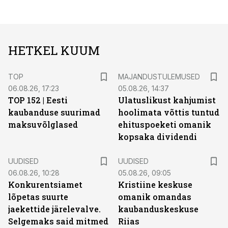
HETKEL KUUM
TOP
MAJANDUSTULEMUSED
06.08.26, 17:23
05.08.26, 14:37
TOP 152 | Eesti
Ulatuslikust kahjumist
kaubanduse suurimad
hoolimata võttis tuntud
maksuvõlglased
ehituspoeketi omanik
kopsaka dividendi
UUDISED
UUDISED
06.08.26, 10:28
05.08.26, 09:05
Konkurentsiamet
Kristiine keskuse
lõpetas suurte
omanik omandas
jaekettide järelevalve.
kaubanduskeskuse
Selgemaks said mitmed
Riias