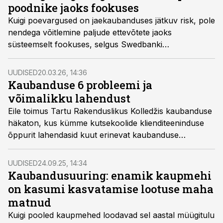
poodnike jaoks fookuses
Kuigi poevargused on jaekaubanduses jätkuv risk, pole
nendega võitlemine paljude ettevõtete jaoks
süsteemselt fookuses, selgus
Swedbank
i
kaubandusuuringu tulemustest.
UUDISED
20.03.26, 14:36
Kaubanduse 6 probleemi ja
võimalikku lahendust
Eile toimus Tartu Rakenduslikus Kolledžis kaubanduse
häkaton, kus kümme kutsekoolide klienditeeninduse
õppurit lahendasid kuut erinevat kaubanduse
valupunkti. Lahendused ulatusid tehnoloogilistest
ideedest kuni lihtsate, kuid praktiliste muudatusteni poe
UUDISED
24.09.25, 14:34
igapäevatöös.
Kaubandusuuring: enamik kaupmehi
on kasumi kasvatamise lootuse maha
matnud
Kuigi pooled kaupmehed loodavad sel aastal müügitulu