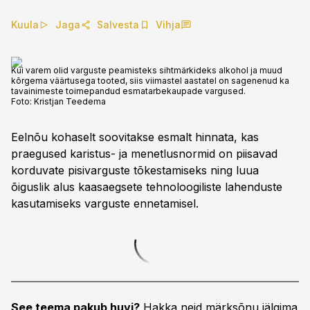
Kuula
Jaga
Salvesta
Vihja
Kui varem olid varguste peamisteks sihtmärkideks alkohol ja muud
kõrgema väärtusega tooted, siis viimastel aastatel on sagenenud ka
tavainimeste toimepandud esmatarbekaupade vargused.
Foto:
Kristjan Teedema
Eelnõu kohaselt soovitakse esmalt hinnata, kas
praegused karistus- ja menetlusnormid on piisavad
korduvate pisivarguste tõkestamiseks ning luua
õiguslik alus kaasaegsete tehnoloogiliste lahenduste
kasutamiseks varguste ennetamisel.
See teema pakub huvi?
Hakka neid märksõnu jälgima