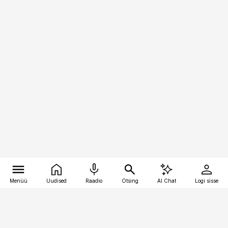
Menüü
Uudised
Raadio
Otsing
AI Chat
Logi sisse
Vana-Lõuna 39/1, 19094 Tallinn