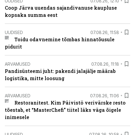
UUDISED
07.08.26, 12:10
Coop Järva uuendas sajandivanuse kaupluse
kopsaka summa eest
UUDISED
07.08.26, 11:58
Toidu odavnemine tõmbas hinnatõusule
pidurit
ARVAMUSED
07.08.26, 11:18
Pandisüsteemi juht: pakendi jalajälje määrab
logistika, mitte loosung
ARVAMUSED
07.08.26, 11:06
Restoranitest. Kim Päivistö verivärske resto
tõestab, et “MasterChefi” tiitel läks väga õigele
inimesele
UUDISED
07.08.26, 10:58