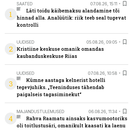
SAATED
07.08.26, 15:11
Läti toidu käibemaksu alandamine tõi
1
hinnad alla. Analüütik: riik teeb seal tugevat
kontrolli
UUDISED
05.08.26, 09:05
2
Kristiine keskuse omanik omandas
kaubanduskeskuse Riias
UUDISED
07.08.26, 10:58
Kümne aastaga kelnerist hotelli
3
tegevjuhiks. „Teeninduses tähendab
paigalseis tagasiminekut“
MAJANDUSTULEMUSED
06.08.26, 11:34
4
Rahva Raamatu ainsaks kasvumootoriks
oli toitlustusäri, omanikult kaasati ka laenu