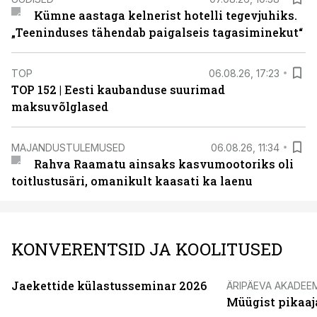
Kümne aastaga kelnerist hotelli tegevjuhiks.
„Teeninduses tähendab paigalseis tagasiminekut“
TOP
06.08.26, 17:23
TOP 152 | Eesti kaubanduse suurimad
maksuvõlglased
MAJANDUSTULEMUSED
06.08.26, 11:34
Rahva Raamatu ainsaks kasvumootoriks oli
toitlustusäri, omanikult kaasati ka laenu
KONVERENTSID JA KOOLITUSED
Jaekettide külastusseminar 2026
ÄRIPÄEVA AKADEE
Müügist pikaaj