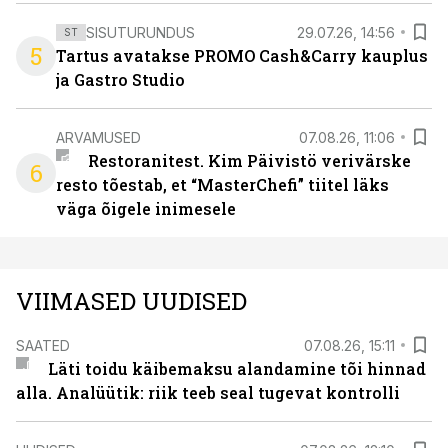
SISUTURUNDUS
29.07.26, 14:56
ST
5
Tartus avatakse PROMO Cash&Carry kauplus
ja Gastro Studio
ARVAMUSED
07.08.26, 11:06
Restoranitest. Kim Päivistö verivärske
6
resto tõestab, et “MasterChefi” tiitel läks
väga õigele inimesele
VIIMASED UUDISED
SAATED
07.08.26, 15:11
Läti toidu käibemaksu alandamine tõi hinnad
alla. Analüütik: riik teeb seal tugevat kontrolli