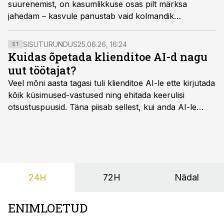
suurenemist, on kasumlikkuse osas pilt märksa
jahedam – kasvule panustab vaid kolmandik
ettevõtetest, selgus Swedbanki kaubandusuuringust.
SISUTURUNDUS
25.06.26, 16:24
ST
Kuidas õpetada klienditoe AI-d nagu
uut töötajat?
Veel mõni aasta tagasi tuli klienditoe AI-le ette kirjutada
kõik küsimused-vastused ning ehitada keerulisi
otsustuspuusid. Täna piisab sellest, kui anda AI-le
ligipääs õigetele teadmisteallikatele ning kirjeldada
ülesanne tekstina.
24H
72H
Nädal
ENIMLOETUD