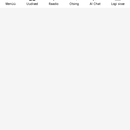
Menüü
Uudised
Raadio
Otsing
AI Chat
Logi sisse
Vana-Lõuna 39/1, 19094 Tallinn
(+372) 667 0111
kaubandus@kaubandus.ee
Telli
Reklaam
Firmast
Sisu kasutamisõigused
Ajakirjaniku
eetikakoodeks
Üldtingimused
Privaatsustingimused
Küpsiste poliitika
KKK
Eesti Meediaettevõtete
Eelistuste haldamine
Liit