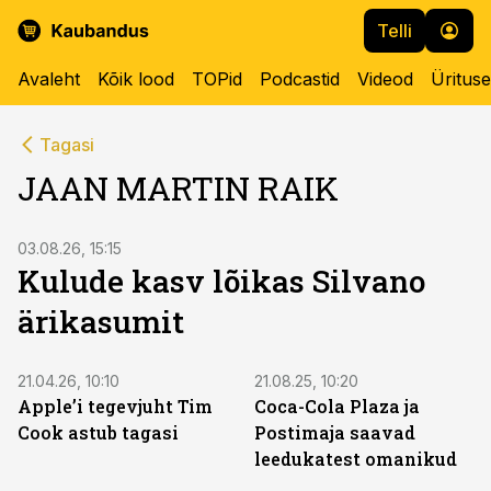
Telli
Avaleht
Kõik lood
TOPid
Podcastid
Videod
Üritus
Tagasi
JAAN MARTIN RAIK
03.08.26, 15:15
Kulude kasv lõikas Silvano
ärikasumit
21.04.26, 10:10
21.08.25, 10:20
Apple’i tegevjuht Tim
Coca-Cola Plaza ja
Cook astub tagasi
Postimaja saavad
leedukatest omanikud