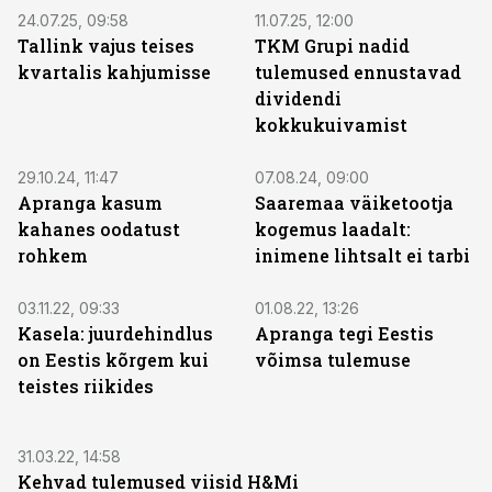
24.07.25, 09:58
11.07.25, 12:00
Tallink vajus teises
TKM Grupi nadid
kvartalis kahjumisse
tulemused ennustavad
dividendi
kokkukuivamist
29.10.24, 11:47
07.08.24, 09:00
Apranga kasum
Saaremaa väiketootja
kahanes oodatust
kogemus laadalt:
rohkem
inimene lihtsalt ei tarbi
03.11.22, 09:33
01.08.22, 13:26
Kasela: juurdehindlus
Apranga tegi Eestis
on Eestis kõrgem kui
võimsa tulemuse
teistes riikides
31.03.22, 14:58
Kehvad tulemused viisid H&Mi