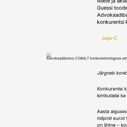
Riiete ja aks
Guessi toode
Advokaadibü
konkurentsi k
Jaga
Advokaadibüroo COBALT konkurentsiõiguse adv
Järgneb konku
Konkurentsi k
kimbutada ka E
Aasta alguses
miljonit eurot
on lihtne – k