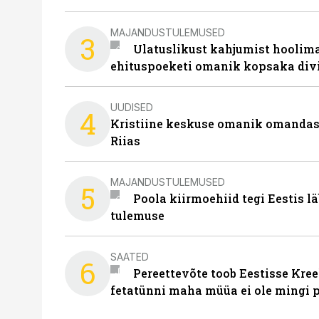
MAJANDUSTULEMUSED
3
Ulatuslikust kahjumist hoolima
ehituspoeketi omanik kopsaka div
UUDISED
4
Kristiine keskuse omanik omanda
Riias
MAJANDUSTULEMUSED
5
Poola kiirmoehiid tegi Eestis l
tulemuse
SAATED
6
Pereettevõte toob Eestisse Kree
fetatünni maha müüa ei ole mingi 