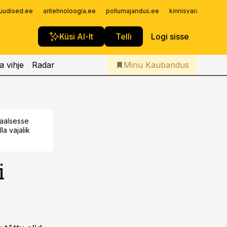
Iseteenindus
uudised.ee
aritehnoloogia.ee
pollumajandus.ee
kinnisvarauudised.
Telli Kaubandus
Küsi AI-lt
Telli
Logi sisse
a vihje
Radar
Minu Kaubandus
taalsesse
la vajalik
i