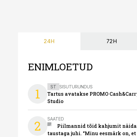
24H
72H
ENIMLOETUD
ST
SISUTURUNDUS
1
Tartus avatakse PROMO Cash&Carry
Studio
SAATED
2
Piilmannid tõid kahjumit näida
taustaga juhi. “Minu eesmärk on, et