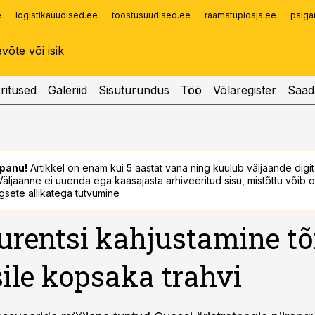
e
logistikauudised.ee
toostusuudised.ee
raamatupidaja.ee
palga
Infopank
Radar
ritused
Galeriid
Sisuturundus
Töö
Võlaregister
Saad
panu!
Artikkel on enam kui 5 aastat vana ning kuulub väljaande digi
. Väljaanne ei uuenda ega kaasajasta arhiveeritud sisu, mistõttu võib ol
sete allikatega tutvumine
rentsi kahjustamine tõ
ile kopsaka trahvi