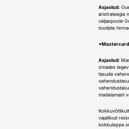
Asjaolud:
Gues
äristrateegia 
väljaspoole Gu
toodete hinna
*Mastercard 
Asjaolud:
Mas
omades tegevu
tasuda vahen
vahendustasu,
vahendustasug
madalamast v
Kokkuvõtlikult
vajalikud ress
kokkuleppe sõl