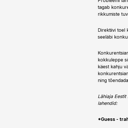
Probleemi lah
tagab konkure
rikkumiste tu
Direktiivi toe
seeläbi konkur
Konkurentsiame
kokkuleppe sõl
käest kahju v
konkurentsiam
ning tõendada
Lähiaja Eestit
lahendid:
*Guess - tra