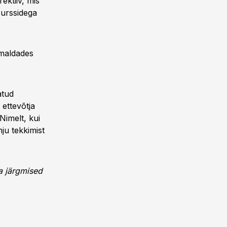
ektiiv, mis
surssidega
imaldades
atud
 ettevõtja
Nimelt, kui
ju tekkimist
ua järgmised