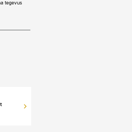
ma tegevus
t