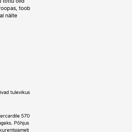
 tõttu olid
roopas, toob
l näite
ivad tulevikus
ercardile 570
augeks. Põhjus
kurentsiameti