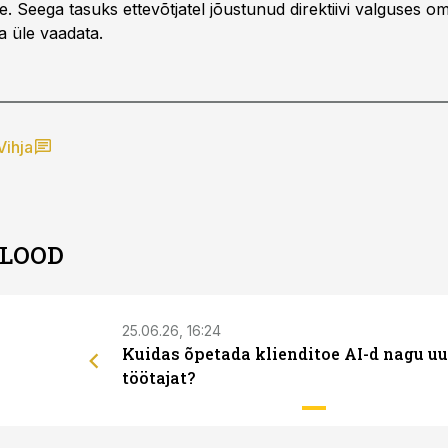
e. Seega tasuks ettevõtjatel jõustunud direktiivi valguses o
uga üle vaadata.
Vihja
 LOOD
25.06.26, 16:24
Kuidas õpetada klienditoe AI-d nagu uu
töötajat?