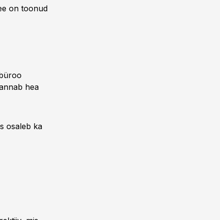
See on toonud
ibüroo
 annab hea
us osaleb ka