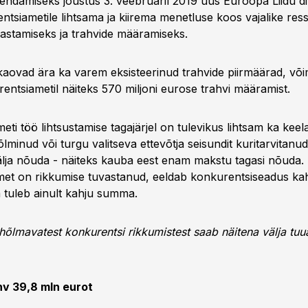
endamiseks jõustus 3. veebruaril 2019 uus Euroopa Liidu dir
ntsiametile lihtsama ja kiirema menetluse koos vajalike res
vastamiseks ja trahvide määramiseks.
l kaovad ära ka varem eksisteerinud trahvide piirmäärad, võ
entsiametil näiteks 570 miljoni eurose trahvi määramist.
ti töö lihtsustamise tagajärjel on tulevikus lihtsam ka keel
minud või turgu valitseva ettevõtja seisundit kuritarvitanud
älja nõuda - näiteks kauba eest enam makstu tagasi nõuda. 
et on rikkumise tuvastanud, eeldab konkurentsiseadus kah
 tuleb ainult kahju summa.
 hõlmavatest konkurentsi rikkumistest saab näitena välja tu
hv 39,8 mln eurot