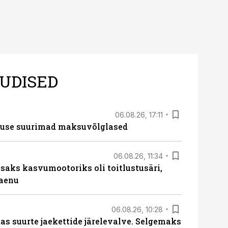
UDISED
06.08.26, 17:11
nduse suurimad maksuvõlglased
06.08.26, 11:34
aks kasvumootoriks oli toitlustusäri,
laenu
06.08.26, 10:28
s suurte jaekettide järelevalve. Selgemaks