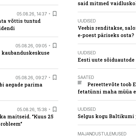
said mitmed vaidlusk
05.08.26, 14:37
ta võttis tuntud
UUDISED
Veebis renditakse, salo
idendi
e-poest päriseks osta?
05.08.26, 09:05
s kaubanduskeskuse
UUDISED
Eesti uute sõiduautode 
SAATED
05.08.26, 09:27
Pereettevõte toob E
äbi aegade parima
fetatünni maha müüa ei
UUDISED
05.08.26, 15:38
Selgus kogu Baltikumi
ka maitseid. “Kuus 25
probleem“
MAJANDUSTULEMUSED