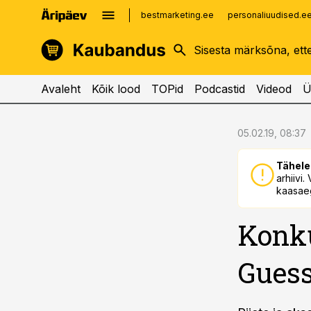
bestmarketing.ee
personaliuudised.e
kinnisvarauudised.ee
imelineajalugu.ee
logistikauudised.ee
imelineteadus.ee
Avaleht
Kõik lood
TOPid
Podcastid
Videod
Ü
cebook
cebook
05.02.19, 08:37
Twitter)
Twitter)
Tähele
kedIn
kedIn
arhiivi
kaasaeg
ail
ail
Konku
k
k
Guess