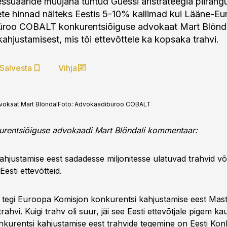
essuaaride müüjana tuntud Guessi äristrateegia piirangu
te hinnad näiteks Eestis 5-10% kallimad kui Lääne-Eu
roo COBALT konkurentsiõiguse advokaat Mart Blönda
ahjustamisest, mis tõi ettevõttele ka kopsaka trahvi.
Salvesta
Vihja
okaat Mart Blöndal
Foto:
Advokaadibüroo COBALT
rentsiõiguse advokaadi Mart Blöndali kommentaar:
ahjustamise eest sadadesse miljonitesse ulatuvad trahvid võ
esti ettevõtteid.
 tegi Euroopa Komisjon konkurentsi kahjustamise eest Mast
 trahvi. Kuigi trahv oli suur, jäi see Eesti ettevõtjale pigem k
onkurentsi kahjustamise eest trahvide tegemine on Eesti Kon