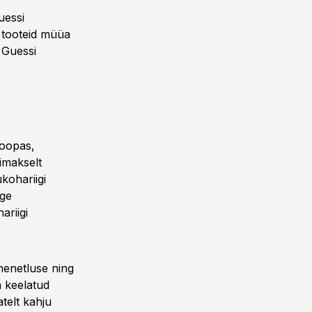
uessi
i tooteid müüa
d Guessi
roopas,
imakselt
kohariigi
rge
ariigi
 menetluse ning
a keelatud
atelt kahju