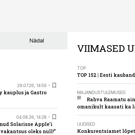
Nädal
VIIMASED U
TOP
TOP 152 | Eesti kauba
29.07.26, 14:56
 kauplus ja Gastro
MAJANDUSTULEMUSED
Rahva Raamatu ains
omanikult kaasati ka 
04.08.26, 14:28
nud Solarisse Apple’i
UUDISED
Konkurentsiamet lõpeta
 vakantsus oleks null!”