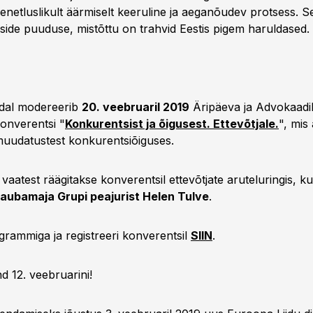
enetluslikult äärmiselt keeruline ja aeganõudev protsess. 
side puuduse, mistõttu on trahvid Eestis pigem haruldased.
dal modereerib
20. veebruaril 2019
Äripäeva ja Advokaad
nverentsi "
Konkurentsist ja õigusest. Ettevõtjale.
", mis
muudatustest konkurentsiõiguses.
 vaatest räägitakse konverentsil ettevõtjate aruteluringis, k
Kaubamaja Grupi peajurist Helen Tulve
.
rammiga ja registreeri konverentsil
SIIN
.
 12. veebruarini!