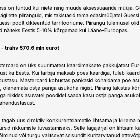
s on tuntud kui riiete ning muude aksessuaaride müüja. G
nägi ette piiranguid, mis takistasid tema edasimüüjatel Guess
essi poolt dikteeritud territooriume. Piirangu tulemusel oli
d näiteks Eestis 5-10% kõrgemad kui Lääne-Euroopas.
- trahv 570,6 mln eurot
tercard on üks suurimatest kaardimaksete pakkujatest Eu
st ka Eestis. Kui tarbija maksab poes kaardiga, tuleb kaard
dustasu. Mastercard kohustas pankasid kohaldama poe asu
 olenemata ostja panga asukoha riigist. Piirang takistas kõ
a riikides asuvatel poodidel saada kasu ostja panga asukoh
ahendustasust.
 tagab uus direktiiv konkurentsiametile lihtsama ja kiirema
ursid rikkumiste tuvastamiseks. Selle tagajärjel on lihtsam k
minud või turgu valitsevat seisundit kuritarvitanud ettevõtj