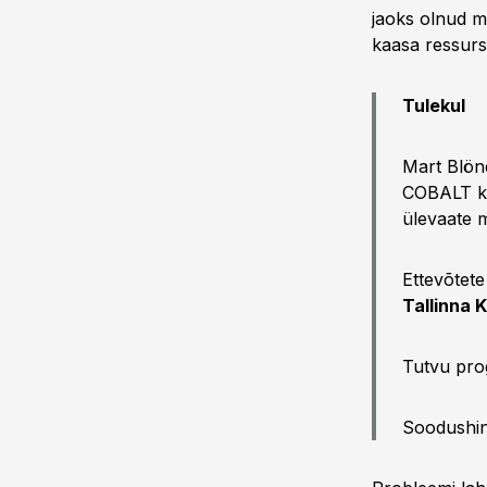
jaoks olnud m
kaasa ressurs
Tulekul
Mart Blön
COBALT ko
ülevaate 
Ettevõtete
Tallinna 
Tutvu prog
Soodushind