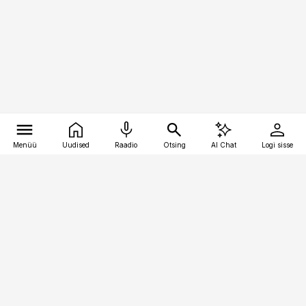
Menüü
Uudised
Raadio
Otsing
AI Chat
Logi sisse
Vana-Lõuna 39/1, 19094 Tallinn
(+372) 667 0111
kaubandus@kaubandus.ee
Telli
Reklaam
Firmast