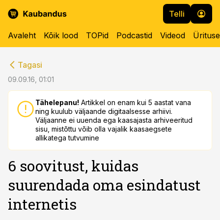
Telli
Avaleht
Kõik lood
TOPid
Podcastid
Videod
Üritus
cebook
cebook
Tagasi
Twitter)
Twitter)
09.09.16, 01:01
kedIn
kedIn
Tähelepanu!
Artikkel on enam kui 5 aastat vana
ning kuulub väljaande digitaalsesse arhiivi.
ail
ail
Väljaanne ei uuenda ega kaasajasta arhiveeritud
sisu, mistõttu võib olla vajalik kaasaegsete
k
k
allikatega tutvumine
6 soovitust, kuidas
suurendada oma esindatust
internetis