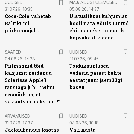
UUDISED
MAJANDUSTULEMUSED
31.07.26, 10:35
05.08.26, 14:37
Coca-Cola vahetab
Ulatuslikust kahjumist
Baltikumi
hoolimata võttis tuntud
piirkonnajuhti
ehituspoeketi omanik
kopsaka dividendi
SAATED
UUDISED
04.08.26, 14:28
31.07.26, 09:45
Piilmannid tõid
Toidukauplused
kahjumit näidanud
vedasid pärast kahte
Solarisse Apple’i
aastat juuni jaemüügi
taustaga juhi. “Minu
kasvu
eesmärk on, et
vakantsus oleks null!”
ARVAMUSED
UUDISED
31.07.26, 17:37
04.08.26, 10:18
Jaekaubandus kaotas
Vali Aasta