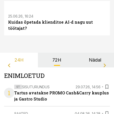
ST
25.06.26, 16:24
Kuidas õpetada klienditoe AI-d nagu uut
töötajat?
24H
72H
Nädal
ENIMLOETUD
SISUTURUNDUS
29.07.26, 14:56
ST
1
Tartus avatakse PROMO Cash&Carry kauplus
ja Gastro Studio
SAATED
04.08.26, 14:28