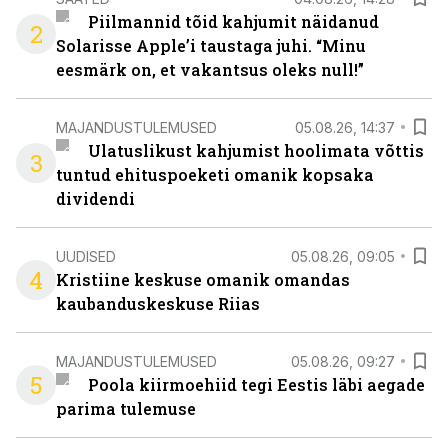
Piilmannid tõid kahjumit näidanud
2
Solarisse Apple’i taustaga juhi. “Minu
eesmärk on, et vakantsus oleks null!”
MAJANDUSTULEMUSED
05.08.26, 14:37
Ulatuslikust kahjumist hoolimata võttis
3
tuntud ehituspoeketi omanik kopsaka
dividendi
UUDISED
05.08.26, 09:05
4
Kristiine keskuse omanik omandas
kaubanduskeskuse Riias
MAJANDUSTULEMUSED
05.08.26, 09:27
5
Poola kiirmoehiid tegi Eestis läbi aegade
parima tulemuse