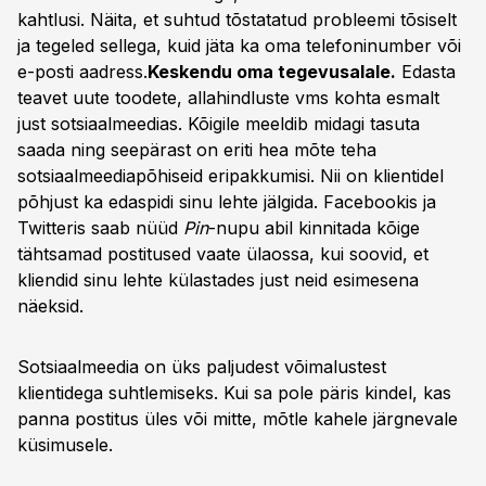
kahtlusi. Näita, et suhtud tõstatatud probleemi tõsiselt
ja tegeled sellega, kuid jäta ka oma telefoninumber või
e-posti aadress.
Keskendu oma tegevusalale.
Edasta
teavet uute toodete, allahindluste vms kohta esmalt
just sotsiaalmeedias. Kõigile meeldib midagi tasuta
saada ning seepärast on eriti hea mõte teha
sotsiaalmeediapõhiseid eripakkumisi. Nii on klientidel
põhjust ka edaspidi sinu lehte jälgida. Facebookis ja
Twitteris saab nüüd
Pin
-nupu abil kinnitada kõige
tähtsamad postitused vaate ülaossa, kui soovid, et
kliendid sinu lehte külastades just neid esimesena
näeksid.
Sotsiaalmeedia on üks paljudest võimalustest
klientidega suhtlemiseks. Kui sa pole päris kindel, kas
panna postitus üles või mitte, mõtle kahele järgnevale
küsimusele.