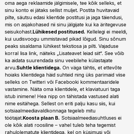
oma aega reklaamide jälgimisele, tee kõik selleks, et
sinu konto ei jätaks sellist muljet. Postita huvitavaid
pilte, säutsu edasi klientide postitusi ja jaga täiendusi,
mis on asjakohased nii sinu jälgijate kui ka äritegevuse
seisukohast.
Lühikesed postitused.
Kellelegi ei meeldi,
kui uudisvoogu ummistavad pikad lõigud. Sinu sõnum
peaks sisaldama lühikest tekstiosa ja pilti. Vajaduse
korral lisa link, näiteks „Lisateavet leiad siit“. See võib
ka aidata suurendada sinu veebilehe külastajate
arvu.
Suhtle klientidega.
On väga tähtis, et ettevõte
hoiaks klientidega häid suhteid ning üks parimaid viise
selleks on Twitteri või Facebooki kommentaaridele
vastamine. Näita oma klientidele, et klaviatuuri taga
istub inimene! Hea nipp on tähistada vastused alati
nime esitähega. Sellest on eriti palju kasu siis, kui
sotsiaalmeediavaldkonnaga tegeleb mitu
töötajat.
Koosta plaan B.
Sotsiaalmeediasuhtluses ei
ole kõik alati roosiline – vahel tuleb teha tegemist
rahulolematute klientidega, kel on küsimusi või