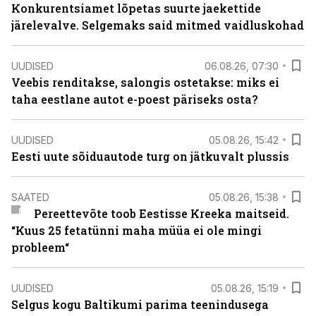
Konkurentsiamet lõpetas suurte jaekettide
järelevalve. Selgemaks said mitmed vaidluskohad
UUDISED
06.08.26, 07:30
Veebis renditakse, salongis ostetakse: miks ei
taha eestlane autot e-poest päriseks osta?
UUDISED
05.08.26, 15:42
Eesti uute sõiduautode turg on jätkuvalt plussis
SAATED
05.08.26, 15:38
Pereettevõte toob Eestisse Kreeka maitseid.
“Kuus 25 fetatünni maha müüa ei ole mingi
probleem“
UUDISED
05.08.26, 15:19
Selgus kogu Baltikumi parima teenindusega