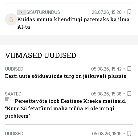
SISUTURUNDUS
28.07.26, 15:20
ST
6
Kuidas muuta klienditugi paremaks ka ilma
AI-ta
VIIMASED UUDISED
UUDISED
05.08.26, 15:42
Eesti uute sõiduautode turg on jätkuvalt plussis
SAATED
05.08.26, 15:38
Pereettevõte toob Eestisse Kreeka maitseid.
“Kuus 25 fetatünni maha müüa ei ole mingi
probleem“
UUDISED
05.08.26, 15:19