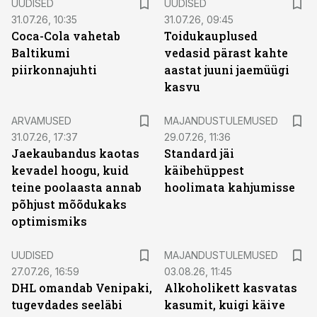
UUDISED
UUDISED
31.07.26, 10:35
31.07.26, 09:45
Coca-Cola vahetab
Toidukauplused
Baltikumi
vedasid pärast kahte
piirkonnajuhti
aastat juuni jaemüügi
kasvu
ARVAMUSED
MAJANDUSTULEMUSED
31.07.26, 17:37
29.07.26, 11:36
Jaekaubandus kaotas
Standard jäi
kevadel hoogu, kuid
käibehüppest
teine poolaasta annab
hoolimata kahjumisse
põhjust mõõdukaks
optimismiks
UUDISED
MAJANDUSTULEMUSED
27.07.26, 16:59
03.08.26, 11:45
DHL omandab Venipaki,
Alkoholikett kasvatas
tugevdades seeläbi
kasumit, kuigi käive