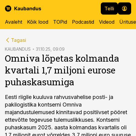
Telli
Avaleht
Kõik lood
TOPid
Podcastid
Videod
Üritus
cebook
Tagasi
Twitter)
KAUBANDUS
31.10.25, 09:09
Omniva lõpetas kolmanda
kedIn
kvartali 1,7 miljoni eurose
ail
puhaskasumiga
k
Eesti riigile kuuluva rahvusvahelise posti- ja
pakilogistika kontserni Omniva
majandustulemused kinnitavad positiivset pööret
ettevõtte tegevuse tulemuslikkuses. Kontserni
puhaskasum 2025. aasta kolmandas kvartalis oli
1,7 miljonit eurot võrreldes 3,7 miljoni euro suuruse