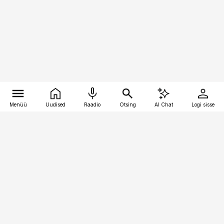
Menüü
Uudised
Raadio
Otsing
AI Chat
Logi sisse
Vana-Lõuna 39/1, 19094 Tallinn
(+372) 667 0111
kaubandus@kaubandus.ee
Telli
Reklaam
Firmast