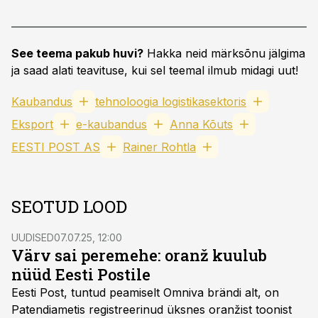
See teema pakub huvi?
Hakka neid märksõnu jälgima
ja saad alati teavituse, kui sel teemal ilmub midagi uut!
Kaubandus
tehnoloogia logistikasektoris
Eksport
e-kaubandus
Anna Kõuts
EESTI POST AS
Rainer Rohtla
SEOTUD LOOD
UUDISED
07.07.25, 12:00
Värv sai peremehe: oranž kuulub
nüüd Eesti Postile
Eesti Post, tuntud peamiselt Omniva brändi alt, on
Patendiametis registreerinud üksnes oranžist toonist