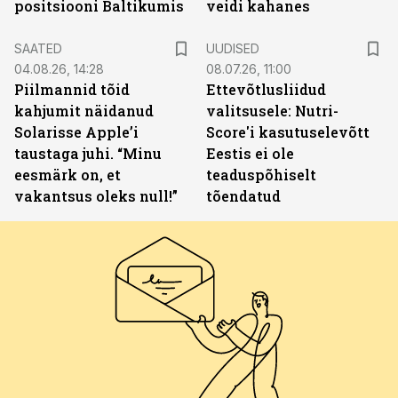
positsiooni Baltikumis
veidi kahanes
SAATED
UUDISED
04.08.26, 14:28
08.07.26, 11:00
Piilmannid tõid
Ettevõtlusliidud
kahjumit näidanud
valitsusele: Nutri-
Solarisse Apple’i
Score'i kasutuselevõtt
taustaga juhi. “Minu
Eestis ei ole
eesmärk on, et
teaduspõhiselt
vakantsus oleks null!”
tõendatud