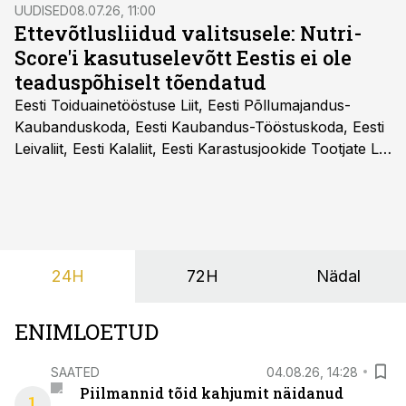
ostukogemuse kujundamises – alates brändi
UUDISED
08.07.26, 11:00
väärtustest ja veebilehe esmamuljest kuni pakendi
Ettevõtlusliidud valitsusele: Nutri-
avamiseni kodus.
Score'i kasutuselevõtt Eestis ei ole
teaduspõhiselt tõendatud
Eesti Toiduainetööstuse Liit, Eesti Põllumajandus-
Kaubanduskoda, Eesti Kaubandus-Tööstuskoda, Eesti
Leivaliit, Eesti Kalaliit, Eesti Karastusjookide Tootjate Liit
ja Eesti Aiandusliit saatsid täna vabariigi valitsusele
pöördumise, milles rõhutavad, et Eesti ei peaks
vabatahtlikult kasutusele võtma ühtegi
pakendimärgistuse süsteemi kuni Euroopa Liidus pole
kokku lepitud ühtses, teaduspõhises ja toidukultuure
24H
72H
Nädal
arvestavas lahenduses. Pakendi esikülje märgistuse
eesmärk peaks olema tarbijainfo lihtsustamine, mitte
eksitamine.
ENIMLOETUD
SAATED
04.08.26, 14:28
Piilmannid tõid kahjumit näidanud
1