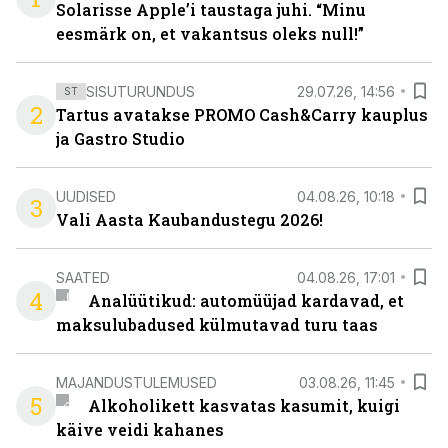
Solarisse Apple’i taustaga juhi. “Minu
eesmärk on, et vakantsus oleks null!”
SISUTURUNDUS
29.07.26, 14:56
ST
2
Tartus avatakse PROMO Cash&Carry kauplus
ja Gastro Studio
UUDISED
04.08.26, 10:18
3
Vali Aasta Kaubandustegu 2026!
SAATED
04.08.26, 17:01
4
Analüütikud: automüüjad kardavad, et
maksulubadused külmutavad turu taas
MAJANDUSTULEMUSED
03.08.26, 11:45
5
Alkoholikett kasvatas kasumit, kuigi
käive veidi kahanes