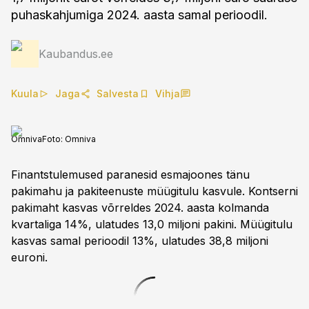
puhaskahjumiga 2024. aasta samal perioodil.
Kaubandus.ee
Kuula
Jaga
Salvesta
Vihja
Omniva
Foto:
Omniva
Finantstulemused paranesid esmajoones tänu
pakimahu ja pakiteenuste müügitulu kasvule. Kontserni
pakimaht kasvas võrreldes 2024. aasta kolmanda
kvartaliga 14%, ulatudes 13,0 miljoni pakini. Müügitulu
kasvas samal perioodil 13%, ulatudes 38,8 miljoni
euroni.