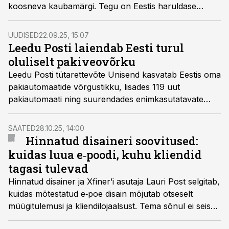
koosneva kaubamärgi. Tegu on Eestis haruldase
juhtumiga, kus üks värv on saanud monopoolse
kaubamärgiõiguse. Eesti Postil on nüüd õigus keelata
UUDISED
22.09.25, 15:07
konkurentidel oranži oma toodetel ja teenustel
Leedu Posti laiendab Eesti turul
kasutada.
oluliselt pakiveovõrku
Leedu Posti tütarettevõte Unisend kasvatab Eestis oma
pakiautomaatide võrgustikku, lisades 119 uut
pakiautomaati ning suurendades enimkasutatavate
automaatide mahtu 50 lisaveeru võrra.
SAATED
28.10.25, 14:00
Hinnatud disaineri soovitused:
kuidas luua e‑poodi, kuhu kliendid
tagasi tulevad
Hinnatud disainer ja Xfiner’i asutaja Lauri Post selgitab,
kuidas mõtestatud e‑poe disain mõjutab otseselt
müügitulemusi ja kliendilojaalsust. Tema sõnul ei seisne
hea disain pelgalt visuaalses ilmes, vaid kogu