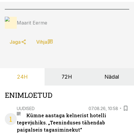
Maarit Eerme
Jaga
Vihja
24H
72H
Nädal
ENIMLOETUD
UUDISED
07.08.26, 10:58
Kümne aastaga kelnerist hotelli
1
tegevjuhiks. „Teeninduses tähendab
paigalseis tagasiminekut“