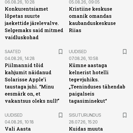
06.08.26, 10:28
05.08.26, 09:05
Konkurentsiamet
Kristiine keskuse
lõpetas suurte
omanik omandas
jaekettide järelevalve.
kaubanduskeskuse
Selgemaks said mitmed
Riias
vaidluskohad
SAATED
UUDISED
04.08.26, 14:28
07.08.26, 10:58
Piilmannid tõid
Kümne aastaga
kahjumit näidanud
kelnerist hotelli
Solarisse Apple’i
tegevjuhiks.
taustaga juhi. “Minu
„Teeninduses tähendab
eesmärk on, et
paigalseis
vakantsus oleks null!”
tagasiminekut“
ST
UUDISED
SISUTURUNDUS
04.08.26, 10:18
28.07.26, 15:20
Vali Aasta
Kuidas muuta