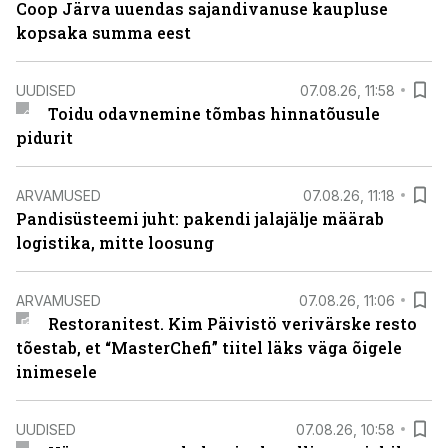
Coop Järva uuendas sajandivanuse kaupluse
kopsaka summa eest
UUDISED
07.08.26, 11:58
Toidu odavnemine tõmbas hinnatõusule
pidurit
ARVAMUSED
07.08.26, 11:18
Pandisüsteemi juht: pakendi jalajälje määrab
logistika, mitte loosung
ARVAMUSED
07.08.26, 11:06
Restoranitest. Kim Päivistö verivärske resto
tõestab, et “MasterChefi” tiitel läks väga õigele
inimesele
UUDISED
07.08.26, 10:58