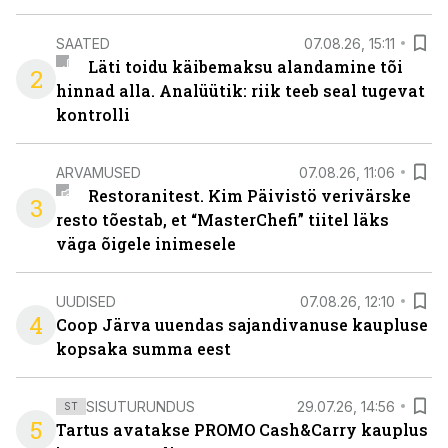
SAATED
07.08.26, 15:11
Läti toidu käibemaksu alandamine tõi
2
hinnad alla. Analüütik: riik teeb seal tugevat
kontrolli
ARVAMUSED
07.08.26, 11:06
Restoranitest. Kim Päivistö verivärske
3
resto tõestab, et “MasterChefi” tiitel läks
väga õigele inimesele
UUDISED
07.08.26, 12:10
4
Coop Järva uuendas sajandivanuse kaupluse
kopsaka summa eest
SISUTURUNDUS
29.07.26, 14:56
ST
5
Tartus avatakse PROMO Cash&Carry kauplus