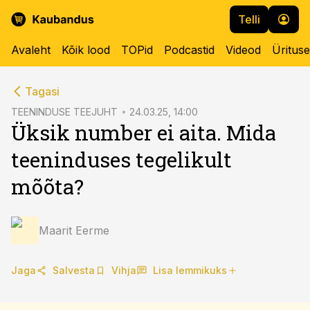
Telli
Avaleht
Kõik lood
TOPid
Podcastid
Videod
Üritus
cebook
cebook
Tagasi
Twitter)
Twitter)
TEENINDUSE TEEJUHT
24.03.25, 14:00
Üksik number ei aita. Mida
kedIn
kedIn
teeninduses tegelikult
ail
ail
mõõta?
k
k
Maarit Eerme
Jaga
Salvesta
Vihja
Lisa lemmikuks