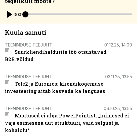
tegelikult mõõta?
00:00
Kuula samuti
TEENINDUSE TEEJUHT
01.12.25, 14:00
Suurkliendihaldurite töö otsustavad
B2B‑võidud
TEENINDUSE TEEJUHT
03.11.25, 13:55
Tele2 ja Euronics: kliendikogemuse
investeering aitab kasvada ka languses
TEENINDUSE TEEJUHT
06.10.25, 13:55
Muutused ei alga PowerPointist: „Inimesed ei
vaja esimesena uut struktuuri, vaid selgust ja
kohalolu“