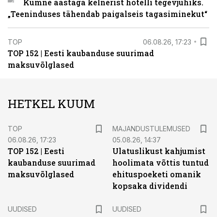
Kümne aastaga kelnerist hotelli tegevjuhiks.
„Teeninduses tähendab paigalseis tagasiminekut“
TOP
06.08.26, 17:23
TOP 152 | Eesti kaubanduse suurimad
maksuvõlglased
HETKEL KUUM
TOP
MAJANDUSTULEMUSED
06.08.26, 17:23
05.08.26, 14:37
TOP 152 | Eesti
Ulatuslikust kahjumist
kaubanduse suurimad
hoolimata võttis tuntud
maksuvõlglased
ehituspoeketi omanik
kopsaka dividendi
UUDISED
UUDISED