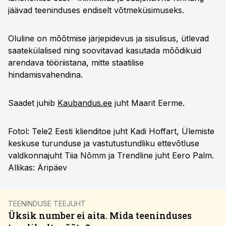
jäävad teeninduses endiselt võtmeküsimuseks.
Oluline on mõõtmise järjepidevus ja sisulisus, ütlevad
saatekülalised ning soovitavad kasutada mõõdikuid
arendava tööriistana, mitte staatilise
hindamisvahendina.
Saadet juhib
Kaubandus.ee
juht Maarit Eerme.
Fotol: Tele2 Eesti klienditoe juht Kadi Hoffart, Ülemiste
keskuse turunduse ja vastutustundliku ettevõtluse
valdkonnajuht Tiia Nõmm ja Trendline juht Eero Palm.
Allikas: Äripäev
TEENINDUSE TEEJUHT
Üksik number ei aita. Mida teeninduses