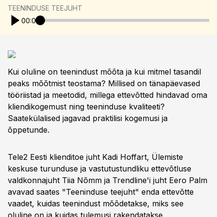
TEENINDUSE TEEJUHT
00:00
Kui oluline on teenindust mõõta ja kui mitmel tasandil
peaks mõõtmist teostama? Millised on tänapäevased
tööriistad ja meetodid, millega ettevõtted hindavad oma
kliendikogemust ning teeninduse kvaliteeti?
Saatekülalised jagavad praktilisi kogemusi ja
õppetunde.
Tele2 Eesti klienditoe juht Kadi Hoffart, Ülemiste
keskuse turunduse ja vastutustundliku ettevõtluse
valdkonnajuht Tiia Nõmm ja Trendline'i juht Eero Palm
avavad saates "Teeninduse teejuht" enda ettevõtte
vaadet, kuidas teenindust mõõdetakse, miks see
oluline on ja kuidas tulemusi rakendatakse.