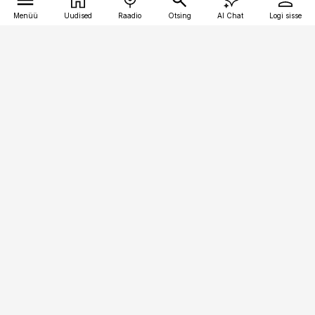
Menüü
Uudised
Raadio
Otsing
AI Chat
Logi sisse
Vana-Lõuna 39/1, 19094 Tallinn
(+372) 667 0111
kaubandus@kaubandus.ee
Telli
Reklaam
Firmast
Sisu kasutamisõigused
Ajakirjaniku
eetikakoodeks
Üldtingimused
Privaatsustingimused
Küpsiste poliitika
KKK
Eesti Meediaettevõtete
Eelistuste haldamine
Liit