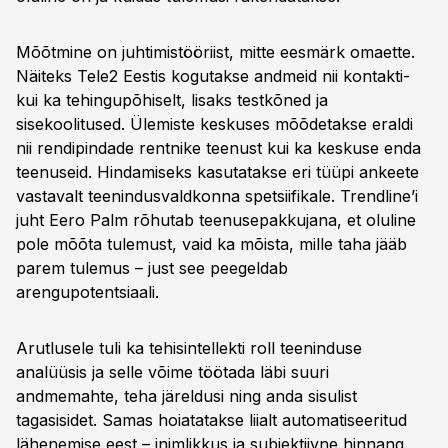
Mõõtmine on juhtimistööriist, mitte eesmärk omaette.
Näiteks Tele2 Eestis kogutakse andmeid nii kontakti-
kui ka tehingupõhiselt, lisaks testkõned ja
sisekoolitused. Ülemiste keskuses mõõdetakse eraldi
nii rendipindade rentnike teenust kui ka keskuse enda
teenuseid. Hindamiseks kasutatakse eri tüüpi ankeete
vastavalt teenindusvaldkonna spetsiifikale. Trendline’i
juht Eero Palm rõhutab teenusepakkujana, et oluline
pole mõõta tulemust, vaid ka mõista, mille taha jääb
parem tulemus – just see peegeldab
arengupotentsiaali.
Arutlusele tuli ka tehisintellekti roll teeninduse
analüüsis ja selle võime töötada läbi suuri
andmemahte, teha järeldusi ning anda sisulist
tagasisidet. Samas hoiatatakse liialt automatiseeritud
lähenemise eest – inimlikkus ja subjektiivne hinnang