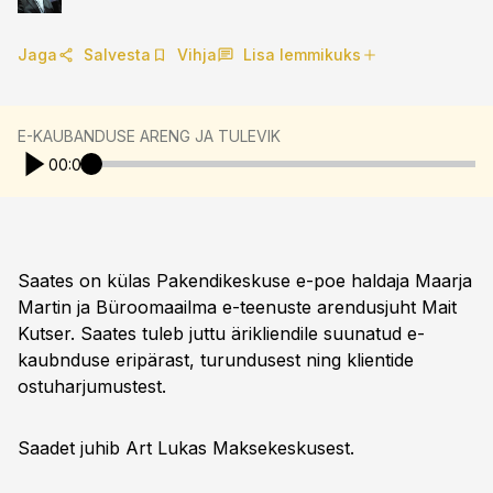
Jaga
Salvesta
Vihja
Lisa lemmikuks
E-KAUBANDUSE ARENG JA TULEVIK
00:00
Saates on külas Pakendikeskuse e-poe haldaja Maarja
Martin ja Büroomaailma e-teenuste arendusjuht Mait
Kutser. Saates tuleb juttu ärikliendile suunatud e-
kaubnduse eripärast, turundusest ning klientide
ostuharjumustest.
Saadet juhib Art Lukas Maksekeskusest.