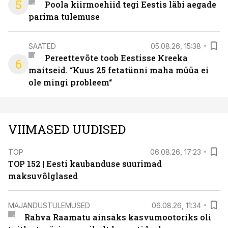
5
Poola kiirmoehiid tegi Eestis läbi aegade
parima tulemuse
SAATED
05.08.26, 15:38
Pereettevõte toob Eestisse Kreeka
6
maitseid. “Kuus 25 fetatünni maha müüa ei
ole mingi probleem“
VIIMASED UUDISED
TOP
06.08.26, 17:23
TOP 152 | Eesti kaubanduse suurimad
maksuvõlglased
MAJANDUSTULEMUSED
06.08.26, 11:34
Rahva Raamatu ainsaks kasvumootoriks oli