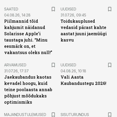
SAATED
UUDISED
04.08.26, 14:28
31.07.26, 09:45
Piilmannid tõid
Toidukauplused
kahjumit näidanud
vedasid pärast kahte
Solarisse Apple’i
aastat juuni jaemüügi
taustaga juhi. “Minu
kasvu
eesmärk on, et
vakantsus oleks null!”
ARVAMUSED
UUDISED
31.07.26, 17:37
04.08.26, 10:18
Jaekaubandus kaotas
Vali Aasta
kevadel hoogu, kuid
Kaubandustegu 2026!
teine poolaasta annab
põhjust mõõdukaks
optimismiks
ST
MAJANDUSTULEMUSED
SISUTURUNDUS