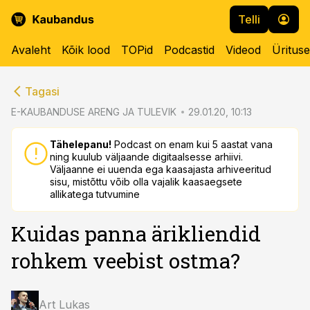
Telli
Avaleht
Kõik lood
TOPid
Podcastid
Videod
Üritus
cebook
cebook
Tagasi
Twitter)
Twitter)
E-KAUBANDUSE ARENG JA TULEVIK
29.01.20, 10:13
kedIn
kedIn
Tähelepanu!
Podcast on enam kui 5 aastat vana
ning kuulub väljaande digitaalsesse arhiivi.
ail
ail
Väljaanne ei uuenda ega kaasajasta arhiveeritud
sisu, mistõttu võib olla vajalik kaasaegsete
k
k
allikatega tutvumine
Kuidas panna ärikliendid
rohkem veebist ostma?
Art Lukas