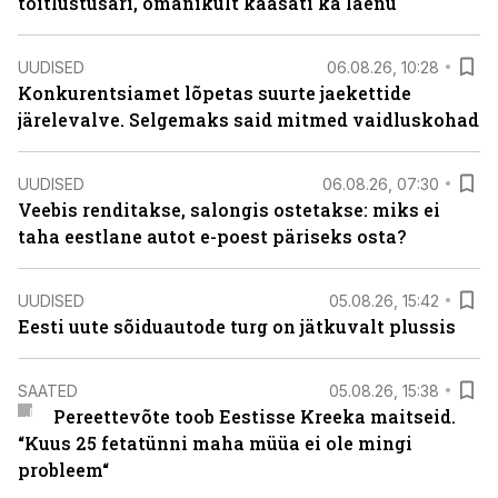
toitlustusäri, omanikult kaasati ka laenu
UUDISED
06.08.26, 10:28
Konkurentsiamet lõpetas suurte jaekettide
järelevalve. Selgemaks said mitmed vaidluskohad
UUDISED
06.08.26, 07:30
Veebis renditakse, salongis ostetakse: miks ei
taha eestlane autot e-poest päriseks osta?
UUDISED
05.08.26, 15:42
Eesti uute sõiduautode turg on jätkuvalt plussis
SAATED
05.08.26, 15:38
Pereettevõte toob Eestisse Kreeka maitseid.
“Kuus 25 fetatünni maha müüa ei ole mingi
probleem“