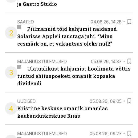
ja Gastro Studio
SAATED
04.08.26, 14:28
Piilmannid tõid kahjumit näidanud
2
Solarisse Apple’i taustaga juhi. “Minu
eesmärk on, et vakantsus oleks null!”
MAJANDUSTULEMUSED
05.08.26, 14:37
Ulatuslikust kahjumist hoolimata võttis
3
tuntud ehituspoeketi omanik kopsaka
dividendi
UUDISED
05.08.26, 09:05
4
Kristiine keskuse omanik omandas
kaubanduskeskuse Riias
MAJANDUSTULEMUSED
05.08.26, 09:27