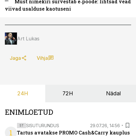
Must nimekiri survestab e‑poode: lihtsad vead
viivad usalduse kaotuseni
Art Lukas
Jaga
Vihja
24H
72H
Nädal
ENIMLOETUD
SISUTURUNDUS
29.07.26, 14:56
ST
1
Tartus avatakse PROMO Cash&Carry kauplus