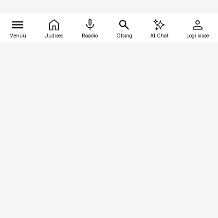
Menüü
Uudised
Raadio
Otsing
AI Chat
Logi sisse
Vana-Lõuna 39/1, 19094 Tallinn
(+372) 667 0111
kaubandus@kaubandus.ee
Telli
Reklaam
Firmast
Sisu kasutamisõigused
Ajakirjaniku
eetikakoodeks
Üldtingimused
Privaatsustingimused
Küpsiste poliitika
KKK