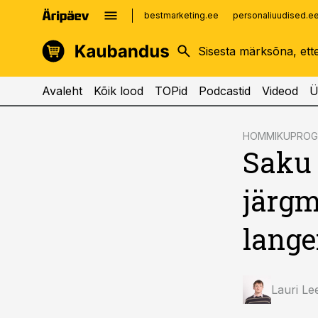
bestmarketing.ee
personaliuudised.e
kinnisvarauudised.ee
imelineajalugu.ee
logistikauudised.ee
imelineteadus.ee
Avaleht
Kõik lood
TOPid
Podcastid
Videod
Ü
cebook
cebook
HOMMIKUPRO
Saku 
Twitter)
Twitter)
kedIn
kedIn
järgmi
ail
ail
lange
k
k
Lauri Le