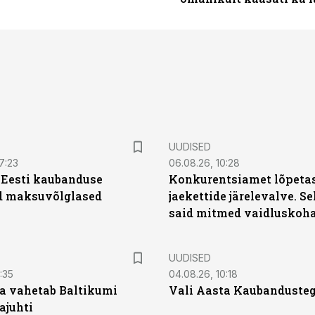
UUDISED
7:23
06.08.26, 10:28
| Eesti kaubanduse
Konkurentsiamet lõpetas
d maksuvõlglased
jaekettide järelevalve. 
said mitmed vaidluskoh
UUDISED
:35
04.08.26, 10:18
a vahetab Baltikumi
Vali Aasta Kaubandusteg
ajuhti