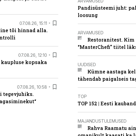
ARVAMUSED
Pandisüsteemi juht: pak
loosung
07.08.26, 15:11
ne tõi hinnad alla.
ARVAMUSED
ntrolli
Restoranitest. Kim 
“MasterChefi” tiitel lä
07.08.26, 12:10
 kaupluse kopsaka
UUDISED
Kümne aastaga keln
tähendab paigalseis t
07.08.26, 10:58
i tegevjuhiks.
TOP
tagasiminekut“
TOP 152 | Eesti kauba
MAJANDUSTULEMUSED
Rahva Raamatu ains
omanikult kaasati ka 