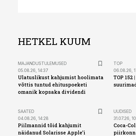
HETKEL KUUM
MAJANDUSTULEMUSED
TOP
05.08.26, 14:37
06.08.26, 1
Ulatuslikust kahjumist hoolimata
TOP 152 
võttis tuntud ehituspoeketi
suurima
omanik kopsaka dividendi
SAATED
UUDISED
04.08.26, 14:28
31.07.26, 10
Piilmannid tõid kahjumit
Coca-Col
näidanud Solarisse Apple’i
piirkonn