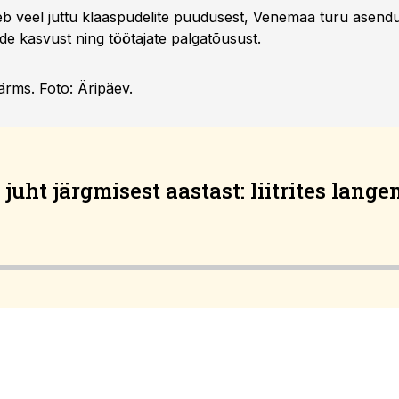
leb veel juttu klaaspudelite puudusest, Venemaa turu asendu
de kasvust ning töötajate palgatõusust.
ärms. Foto: Äripäev.
juht järgmisest aastast: liitrites lang