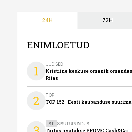
24H
72H
ENIMLOETUD
UUDISED
1
Kristiine keskuse omanik omanda
Riias
TOP
2
TOP 152 | Eesti kaubanduse suurim
ST
SISUTURUNDUS
3
Tartus avatakse PROMO Cash&Carry