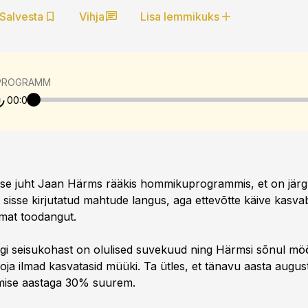
Salvesta
Vihja
Lisa lemmikuks
PROGRAMM
00:00
se juht Jaan Härms rääkis hommikuprogrammis, et on järg
 sisse kirjutatud mahtude langus, aga ettevõtte käive kasva
mat toodangut.
gi seisukohast on olulised suvekuud ning Härmsi sõnul mö
oja ilmad kasvatasid müüki. Ta ütles, et tänavu aasta augus
lmise aastaga 30% suurem.