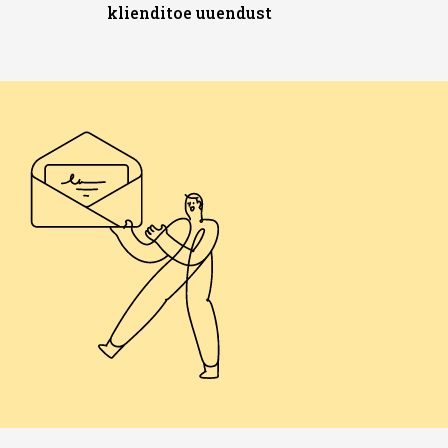
klienditoe uuendust