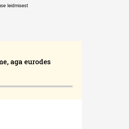
se leidmisest
eme, aga eurodes