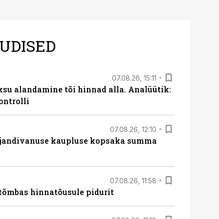
UDISED
07.08.26, 15:11
ksu alandamine tõi hinnad alla. Analüütik:
ontrolli
07.08.26, 12:10
ajandivanuse kaupluse kopsaka summa
07.08.26, 11:58
tõmbas hinnatõusule pidurit