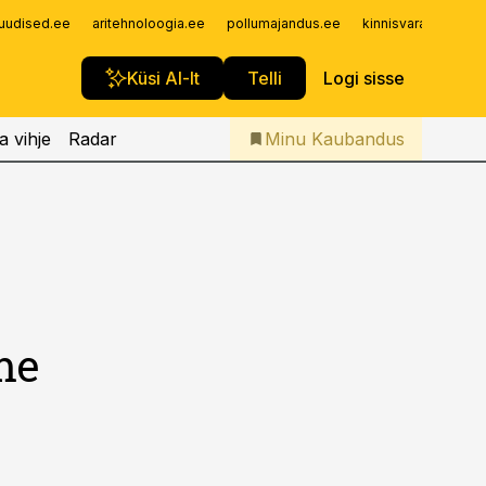
Iseteenindus
uudised.ee
aritehnoloogia.ee
pollumajandus.ee
kinnisvarauudised.
Telli Kaubandus
Küsi AI-lt
Telli
Logi sisse
a vihje
Radar
Minu Kaubandus
me