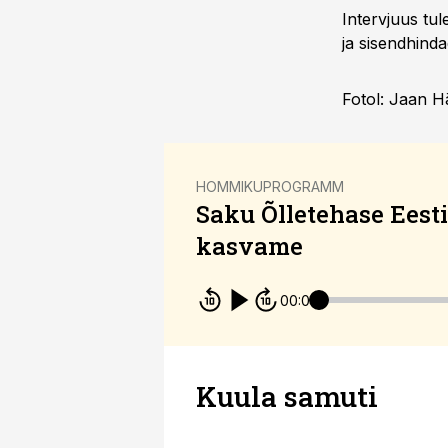
Intervjuus tu
ja sisendhinda
Fotol: Jaan H
HOMMIKUPROGRAMM
Saku Õlletehase Eesti 
kasvame
00:00
Kuula samuti