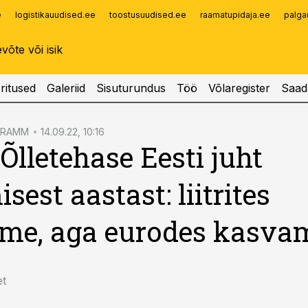
e
logistikauudised.ee
toostusuudised.ee
raamatupidaja.ee
palga
Infopank
Radar
ritused
Galeriid
Sisuturundus
Töö
Võlaregister
Saad
GRAMM
14.09.22, 10:16
Õlletehase Eesti juht
sest aastast: liitrites
me, aga eurodes kasva
et