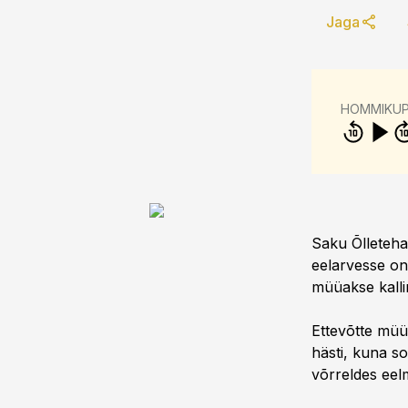
Jaga
HOMMIKU
Saku Õlleteha
eelarvesse on
müüakse kalli
Ettevõtte müü
hästi, kuna so
võrreldes ee