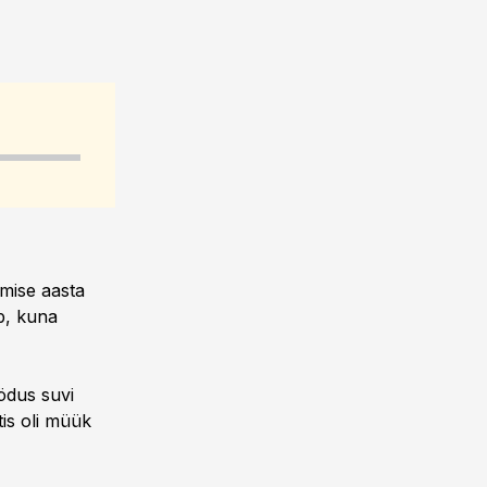
mise aasta
b, kuna
ödus suvi
tis oli müük