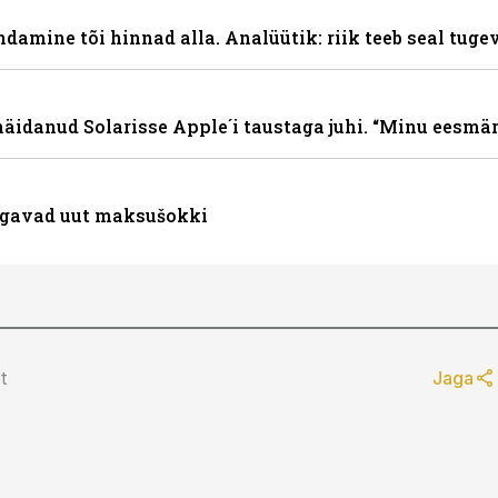
damine tõi hinnad alla. Analüütik: riik teeb seal tugev
äidanud Solarisse Apple´i taustaga juhi. “Minu eesmärk
lgavad uut maksušokki
t
Jaga