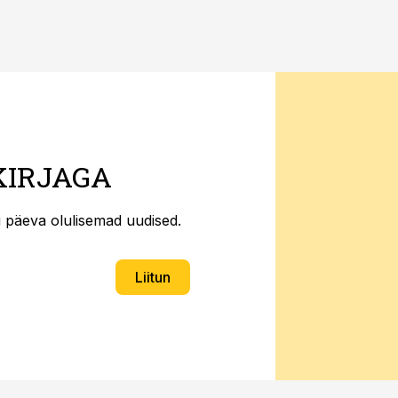
KIRJAGA
ti päeva olulisemad uudised.
Liitun