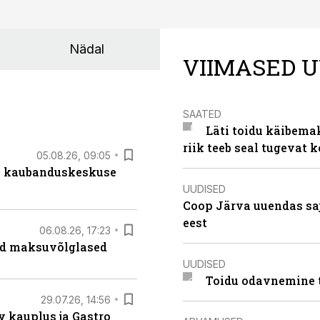
Nädal
VIIMASED U
SAATED
Läti toidu käibema
riik teeb seal tugevat k
05.08.26, 09:05
s kaubanduskeskuse
UUDISED
Coop Järva uuendas s
eest
06.08.26, 17:23
ad maksuvõlglased
UUDISED
Toidu odavnemine 
29.07.26, 14:56
 kauplus ja Gastro