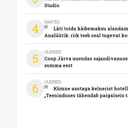
Studio
SAATED
4
Läti toidu käibemaksu alandami
Analüütik: riik teeb seal tugevat ko
UUDISED
5
Coop Järva uuendas sajandivanuse
summa eest
UUDISED
6
Kümne aastaga kelnerist hotell
„Teeninduses tähendab paigalseis 