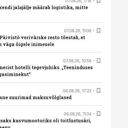
07.08.26, 11:18
endi jalajälje määrab logistika, mitte
07.08.26, 11:06
Päivistö verivärske resto tõestab, et
ks väga õigele inimesele
07.08.26, 10:58
erist hotelli tegevjuhiks. „Teeninduses
agasiminekut“
06.08.26, 17:23
nduse suurimad maksuvõlglased
06.08.26, 11:34
aks kasvumootoriks oli toitlustusäri,
laenu