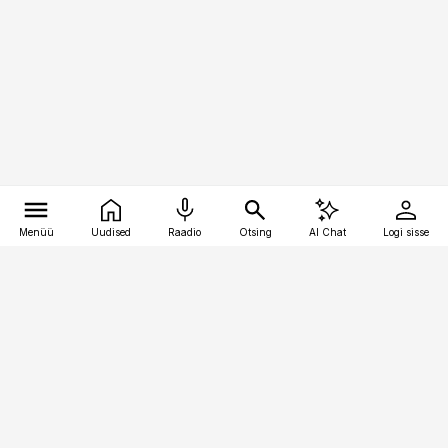
Menüü
Uudised
Raadio
Otsing
AI Chat
Logi sisse
Vana-Lõuna 39/1, 19094 Tallinn
(+372) 667 0111
kaubandus@kaubandus.ee
Telli
Reklaam