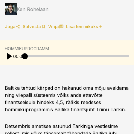
Ken Rohelaan
Jaga
Salvesta
Vihja
Lisa lemmikuks
HOMMIKUPROGRAMM
00:00
Baltika tehtud kärped on hakanud oma mõju avaldama
ning viiepalli süsteemis võiks anda ettevõtte
finantsseisule hindeks 4,5, rääkis reedeses
hommikuprogrammis Baltika finantsjuht Triinu Tarkin.
Detsembris ametisse astunud Tarkiniga vestlesime
sellest, mis võiks täpsemalt tähendada Baltika juhi