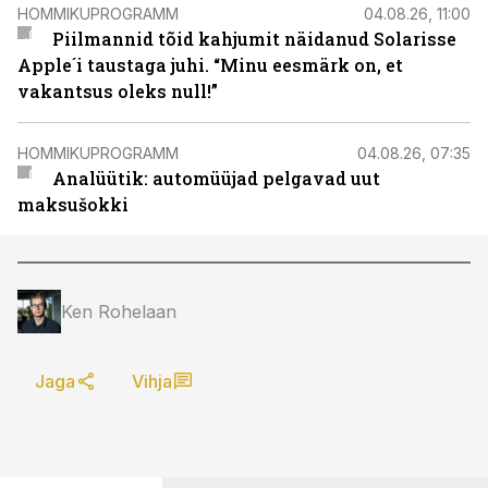
HOMMIKUPROGRAMM
04.08.26, 11:00
Piilmannid tõid kahjumit näidanud Solarisse
Apple´i taustaga juhi. “Minu eesmärk on, et
vakantsus oleks null!”
HOMMIKUPROGRAMM
04.08.26, 07:35
Analüütik: automüüjad pelgavad uut
maksušokki
Ken Rohelaan
Jaga
Vihja