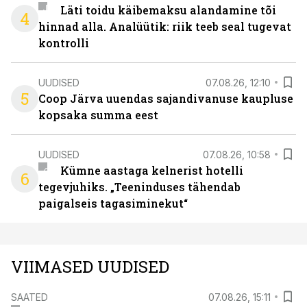
Läti toidu käibemaksu alandamine tõi
4
hinnad alla. Analüütik: riik teeb seal tugevat
kontrolli
UUDISED
07.08.26, 12:10
5
Coop Järva uuendas sajandivanuse kaupluse
kopsaka summa eest
UUDISED
07.08.26, 10:58
Kümne aastaga kelnerist hotelli
6
tegevjuhiks. „Teeninduses tähendab
paigalseis tagasiminekut“
VIIMASED UUDISED
SAATED
07.08.26, 15:11