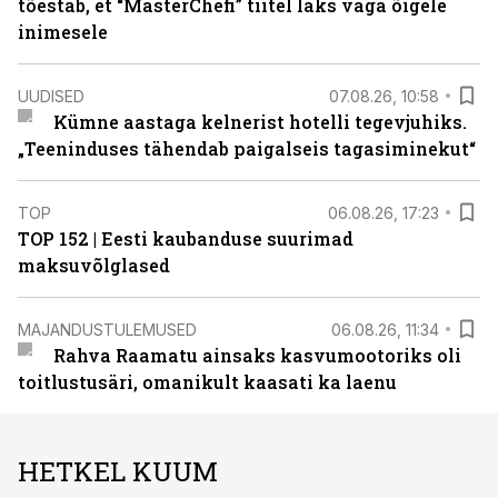
tõestab, et “MasterChefi” tiitel läks väga õigele
inimesele
UUDISED
07.08.26, 10:58
Kümne aastaga kelnerist hotelli tegevjuhiks.
„Teeninduses tähendab paigalseis tagasiminekut“
TOP
06.08.26, 17:23
TOP 152 | Eesti kaubanduse suurimad
maksuvõlglased
MAJANDUSTULEMUSED
06.08.26, 11:34
Rahva Raamatu ainsaks kasvumootoriks oli
toitlustusäri, omanikult kaasati ka laenu
HETKEL KUUM