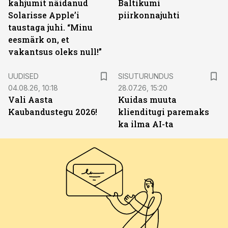
kahjumit näidanud
Baltikumi
Solarisse Apple’i
piirkonnajuhti
taustaga juhi. “Minu
eesmärk on, et
vakantsus oleks null!”
ST
UUDISED
SISUTURUNDUS
04.08.26, 10:18
28.07.26, 15:20
Vali Aasta
Kuidas muuta
Kaubandustegu 2026!
klienditugi paremaks
ka ilma AI-ta