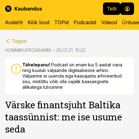
Telli
Avaleht
Kõik lood
TOPid
Podcastid
Videod
Üritus
cebook
cebook
Tagasi
Twitter)
Twitter)
HOMMIKUPROGRAMM
26.02.21, 10:22
kedIn
kedIn
Tähelepanu!
Podcast on enam kui 5 aastat vana
ning kuulub väljaande digitaalsesse arhiivi.
ail
ail
Väljaanne ei uuenda ega kaasajasta arhiveeritud
sisu, mistõttu võib olla vajalik kaasaegsete
k
k
allikatega tutvumine
Värske finantsjuht Baltika
taassünnist: me ise usume
seda