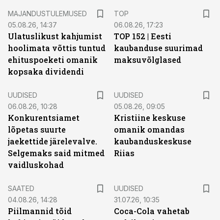
MAJANDUSTULEMUSED
TOP
05.08.26, 14:37
06.08.26, 17:23
Ulatuslikust kahjumist
TOP 152 | Eesti
hoolimata võttis tuntud
kaubanduse suurimad
ehituspoeketi omanik
maksuvõlglased
kopsaka dividendi
UUDISED
UUDISED
06.08.26, 10:28
05.08.26, 09:05
Konkurentsiamet
Kristiine keskuse
lõpetas suurte
omanik omandas
jaekettide järelevalve.
kaubanduskeskuse
Selgemaks said mitmed
Riias
vaidluskohad
SAATED
UUDISED
04.08.26, 14:28
31.07.26, 10:35
Piilmannid tõid
Coca-Cola vahetab