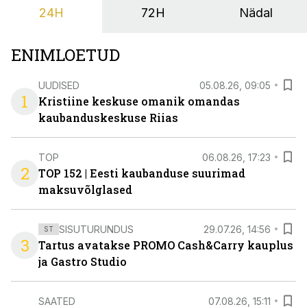
24H
72H
Nädal
ENIMLOETUD
UUDISED
05.08.26, 09:05
1
Kristiine keskuse omanik omandas
kaubanduskeskuse Riias
TOP
06.08.26, 17:23
2
TOP 152 | Eesti kaubanduse suurimad
maksuvõlglased
SISUTURUNDUS
29.07.26, 14:56
ST
3
Tartus avatakse PROMO Cash&Carry kauplus
ja Gastro Studio
SAATED
07.08.26, 15:11