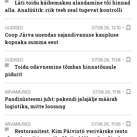
Läti toidu käibemaksu alandamine tõi hinnad
alla. Analüütik: riik teeb seal tugevat kontrolli
UUDISED
07.08.26, 12:10
Coop Järva uuendas sajandivanuse kaupluse
kopsaka summa eest
UUDISED
07.08.26, 11:58
Toidu odavnemine tõmbas hinnatõusule
pidurit
ARVAMUSED
07.08.26, 11:18
Pandisüsteemi juht: pakendi jalajälje määrab
logistika, mitte loosung
ARVAMUSED
07.08.26, 11:06
Restoranitest. Kim Päivistö verivärske resto