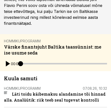
Flavio Perini soov osta või ühineda võimalusel mõne
teise ettevõttega, kui palju Tarkin ise on Baltikasse
investeerinud ning millest kõnelevad eelmise aasta
finantsnäitajad.
HOMMIKUPROGRAMM
Värske finantsjuht Baltika taassünnist: me
ise usume seda
00:00
Kuula samuti
HOMMIKUPROGRAMM
07.08.26, 10:32
Läti toidu käibemaksu alandamine tõi hinnad
alla. Analüütik: riik teeb seal tugevat kontrolli