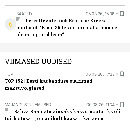
SAATED
05.08.26, 15:38
Pereettevõte toob Eestisse Kreeka
6
maitseid. “Kuus 25 fetatünni maha müüa ei
ole mingi probleem“
VIIMASED UUDISED
TOP
06.08.26, 17:23
TOP 152 | Eesti kaubanduse suurimad
maksuvõlglased
MAJANDUSTULEMUSED
06.08.26, 11:34
Rahva Raamatu ainsaks kasvumootoriks oli
toitlustusäri, omanikult kaasati ka laenu