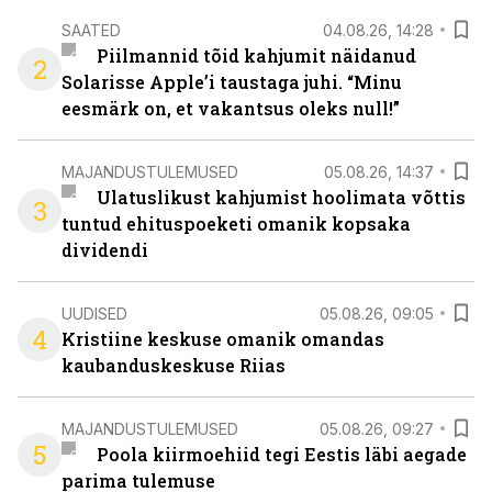
SAATED
04.08.26, 14:28
Piilmannid tõid kahjumit näidanud
2
Solarisse Apple’i taustaga juhi. “Minu
eesmärk on, et vakantsus oleks null!”
MAJANDUSTULEMUSED
05.08.26, 14:37
Ulatuslikust kahjumist hoolimata võttis
3
tuntud ehituspoeketi omanik kopsaka
dividendi
UUDISED
05.08.26, 09:05
4
Kristiine keskuse omanik omandas
kaubanduskeskuse Riias
MAJANDUSTULEMUSED
05.08.26, 09:27
5
Poola kiirmoehiid tegi Eestis läbi aegade
parima tulemuse