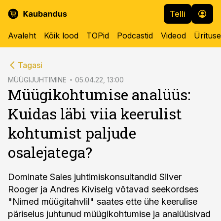
Telli
Avaleht
Kõik lood
TOPid
Podcastid
Videod
Üritus
cebook
cebook
Tagasi
Twitter)
Twitter)
MÜÜGIJUHTIMINE
05.04.22, 13:00
Müügikohtumise analüüs:
kedIn
kedIn
Kuidas läbi viia keerulist
ail
ail
kohtumist paljude
k
k
osalejatega?
Dominate Sales juhtimiskonsultandid Silver
Rooger ja Andres Kiviselg võtavad seekordses
"Nimed müügitahvlil" saates ette ühe keerulise
päriselus juhtunud müügikohtumise ja analüüsivad