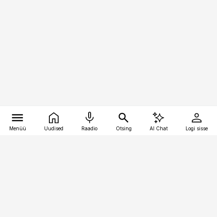
Menüü
Uudised
Raadio
Otsing
AI Chat
Logi sisse
Vana-Lõuna 39/1, 19094 Tallinn
(+372) 667 0111
kaubandus@kaubandus.ee