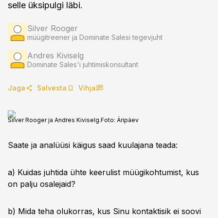
selle üksipulgi läbi.
Silver Rooger
müügitreener ja Dominate Salesi tegevjuht
Andres Kiviselg
Dominate Sales'i juhtimiskonsultant
Jaga
Salvesta
Vihja
Silver Rooger ja Andres Kiviselg.
Foto:
Äripäev
Saate ja analüüsi käigus saad kuulajana teada:
a) Kuidas juhtida ühte keerulist müügikohtumist, kus
on palju osalejaid?
b) Mida teha olukorras, kus Sinu kontaktisik ei soovi