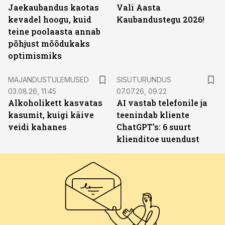
Jaekaubandus kaotas
Vali Aasta
kevadel hoogu, kuid
Kaubandustegu 2026!
teine poolaasta annab
põhjust mõõdukaks
optimismiks
ST
MAJANDUSTULEMUSED
SISUTURUNDUS
03.08.26, 11:45
07.07.26, 09:22
Alkoholikett kasvatas
AI vastab telefonile ja
kasumit, kuigi käive
teenindab kliente
veidi kahanes
ChatGPT’s: 6 suurt
klienditoe uuendust