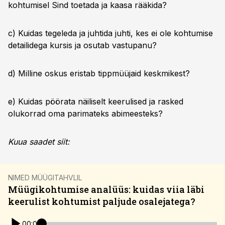
kohtumisel Sind toetada ja kaasa rääkida?
c) Kuidas tegeleda ja juhtida juhti, kes ei ole kohtumise
detailidega kursis ja osutab vastupanu?
d) Milline oskus eristab tippmüüjaid keskmikest?
e) Kuidas pöörata näiliselt keerulised ja rasked
olukorrad oma parimateks abimeesteks?
Kuua saadet siit:
NIMED MÜÜGITAHVLIL
Müügikohtumise analüüs: kuidas viia läbi
keerulist kohtumist paljude osalejatega?
00:00