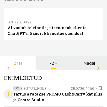
ST
07.07.26, 09:22
AI vastab telefonile ja teenindab kliente
ChatGPT’s: 6 suurt klienditoe uuendust
24H
72H
Nädal
ENIMLOETUD
SISUTURUNDUS
29.07.26, 14:56
ST
1
Tartus avatakse PROMO Cash&Carry kauplus
ja Gastro Studio