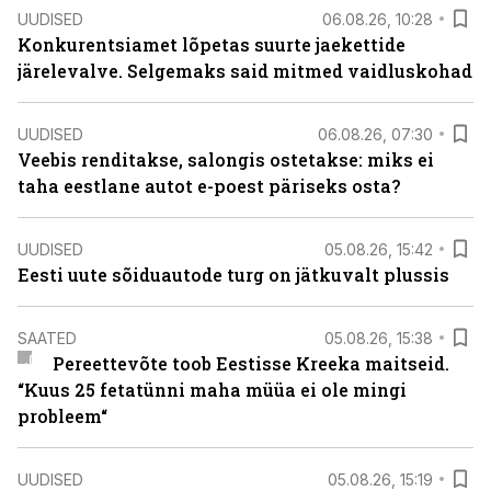
UUDISED
06.08.26, 10:28
Konkurentsiamet lõpetas suurte jaekettide
järelevalve. Selgemaks said mitmed vaidluskohad
UUDISED
06.08.26, 07:30
Veebis renditakse, salongis ostetakse: miks ei
taha eestlane autot e-poest päriseks osta?
UUDISED
05.08.26, 15:42
Eesti uute sõiduautode turg on jätkuvalt plussis
SAATED
05.08.26, 15:38
Pereettevõte toob Eestisse Kreeka maitseid.
“Kuus 25 fetatünni maha müüa ei ole mingi
probleem“
UUDISED
05.08.26, 15:19