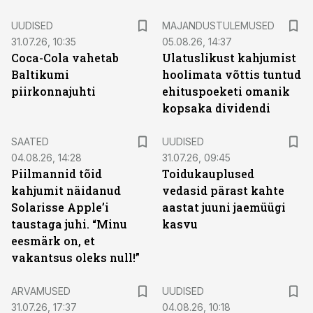
UUDISED
MAJANDUSTULEMUSED
31.07.26, 10:35
05.08.26, 14:37
Coca-Cola vahetab
Ulatuslikust kahjumist
Baltikumi
hoolimata võttis tuntud
piirkonnajuhti
ehituspoeketi omanik
kopsaka dividendi
SAATED
UUDISED
04.08.26, 14:28
31.07.26, 09:45
Piilmannid tõid
Toidukauplused
kahjumit näidanud
vedasid pärast kahte
Solarisse Apple’i
aastat juuni jaemüügi
taustaga juhi. “Minu
kasvu
eesmärk on, et
vakantsus oleks null!”
ARVAMUSED
UUDISED
31.07.26, 17:37
04.08.26, 10:18