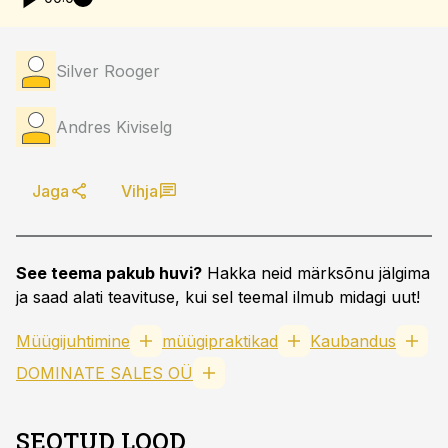
Silver Rooger
Andres Kiviselg
Jaga
Vihja
See teema pakub huvi?
Hakka neid märksõnu jälgima
ja saad alati teavituse, kui sel teemal ilmub midagi uut!
Müügijuhtimine
müügipraktikad
Kaubandus
DOMINATE SALES OÜ
SEOTUD LOOD