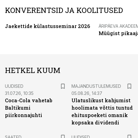
KONVERENTSID JA KOOLITUSED
Jaekettide külastusseminar 2026
ÄRIPÄEVA AKADEE
Müügist pikaaj
HETKEL KUUM
UUDISED
MAJANDUSTULEMUSED
31.07.26, 10:35
05.08.26, 14:37
Coca-Cola vahetab
Ulatuslikust kahjumist
Baltikumi
hoolimata võttis tuntud
piirkonnajuhti
ehituspoeketi omanik
kopsaka dividendi
SAATED
UUDISED