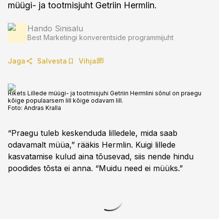
müügi- ja tootmisjuht Getriin Hermlin.
Hando Sinisalu
Best Marketingi konverentside programmijuht
Jaga
Salvesta
Vihja
Rikets Lillede müügi- ja tootmisjuhi Getriin Hermlini sõnul on praegu
kõige populaarsem lill kõige odavam lill.
Foto:
Andras Kralla
“Praegu tuleb keskenduda lilledele, mida saab
odavamalt müüa,” rääkis Hermlin. Kuigi lillede
kasvatamise kulud aina tõusevad, siis nende hindu
poodides tõsta ei anna. “Muidu need ei müüks.”