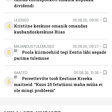
dividendi
UUDISED
05.08.26, 09:05
4
Kristiine keskuse omanik omandas
kaubanduskeskuse Riias
MAJANDUSTULEMUSED
05.08.26, 09:27
5
Poola kiirmoehiid tegi Eestis läbi aegade
parima tulemuse
SAATED
05.08.26, 15:38
Pereettevõte toob Eestisse Kreeka
6
maitseid. “Kuus 25 fetatünni maha müüa ei
ole mingi probleem“