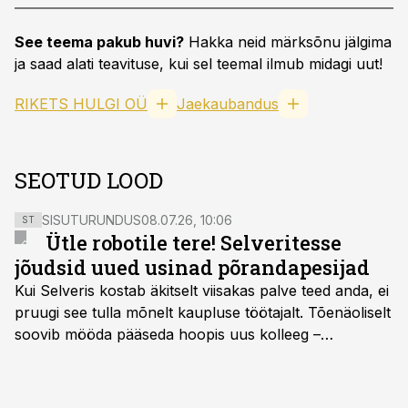
See teema pakub huvi?
Hakka neid märksõnu jälgima
ja saad alati teavituse, kui sel teemal ilmub midagi uut!
RIKETS HULGI OÜ
Jaekaubandus
SEOTUD LOOD
SISUTURUNDUS
08.07.26, 10:06
ST
Ütle robotile tere! Selveritesse
jõudsid uued usinad põrandapesijad
Kui Selveris kostab äkitselt viisakas palve teed anda, ei
pruugi see tulla mõnelt kaupluse töötajalt. Tõenäoliselt
soovib mööda pääseda hoopis uus kolleeg –
põrandapesurobot, kes liigub rahulikult, vabandab
vajadusel ja annab eesti keeles teada, et aeg on
põrandad särama lüüa.