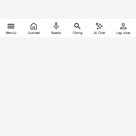
Menüü
Uudised
Raadio
Otsing
AI Chat
Logi sisse
Vana-Lõuna 39/1, 19094 Tallinn
(+372) 667 0111
kaubandus@kaubandus.ee
Telli
Reklaam
Firmast
Sisu kasutamisõigused
Ajakirjaniku
eetikakoodeks
Üldtingimused
Privaatsustingimused