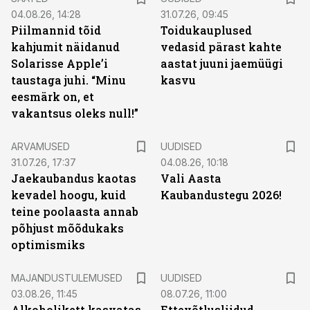
04.08.26, 14:28
31.07.26, 09:45
Piilmannid tõid
Toidukauplused
kahjumit näidanud
vedasid pärast kahte
Solarisse Apple’i
aastat juuni jaemüügi
taustaga juhi. “Minu
kasvu
eesmärk on, et
vakantsus oleks null!”
ARVAMUSED
UUDISED
31.07.26, 17:37
04.08.26, 10:18
Jaekaubandus kaotas
Vali Aasta
kevadel hoogu, kuid
Kaubandustegu 2026!
teine poolaasta annab
põhjust mõõdukaks
optimismiks
MAJANDUSTULEMUSED
UUDISED
03.08.26, 11:45
08.07.26, 11:00
Alkoholikett kasvatas
Ettevõtlusliidud