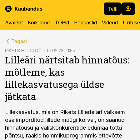
Telli
Avaleht
Kõik lood
TOPid
Podcastid
Videod
Üritus
cebook
Tagasi
Twitter)
RIKETS HULGI OÜ
01.02.23, 11:55
Lilleäri närtsitab hinnatõus:
kedIn
mõtleme, kas
ail
lillekasvatusega üldse
k
jätkata
Lillekasvatus, mis on Rikets Lillede äri väiksem
osa imporditud lillede müügi kõrval, on saanud
hinnatõusu ja väliskonkurentide edumaa tõttu
põntsu, rääkis hommikuprogrammis ettevõtte