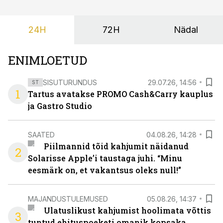
24H
72H
Nädal
ENIMLOETUD
SISUTURUNDUS
29.07.26, 14:56
ST
1
Tartus avatakse PROMO Cash&Carry kauplus
ja Gastro Studio
SAATED
04.08.26, 14:28
Piilmannid tõid kahjumit näidanud
2
Solarisse Apple’i taustaga juhi. “Minu
eesmärk on, et vakantsus oleks null!”
MAJANDUSTULEMUSED
05.08.26, 14:37
Ulatuslikust kahjumist hoolimata võttis
3
tuntud ehituspoeketi omanik kopsaka