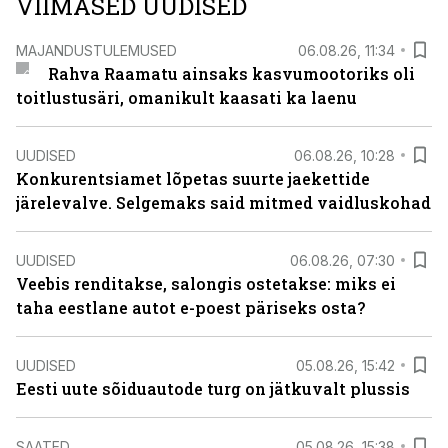
VIIMASED UUDISED
MAJANDUSTULEMUSED
06.08.26, 11:34
Rahva Raamatu ainsaks kasvumootoriks oli
toitlustusäri, omanikult kaasati ka laenu
UUDISED
06.08.26, 10:28
Konkurentsiamet lõpetas suurte jaekettide
järelevalve. Selgemaks said mitmed vaidluskohad
UUDISED
06.08.26, 07:30
Veebis renditakse, salongis ostetakse: miks ei
taha eestlane autot e-poest päriseks osta?
UUDISED
05.08.26, 15:42
Eesti uute sõiduautode turg on jätkuvalt plussis
SAATED
05.08.26, 15:38