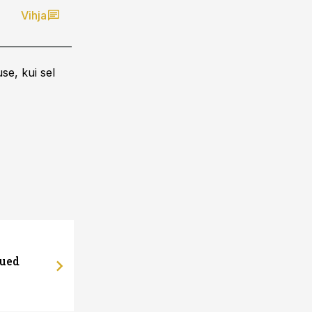
Vihja
se, kui sel
uued