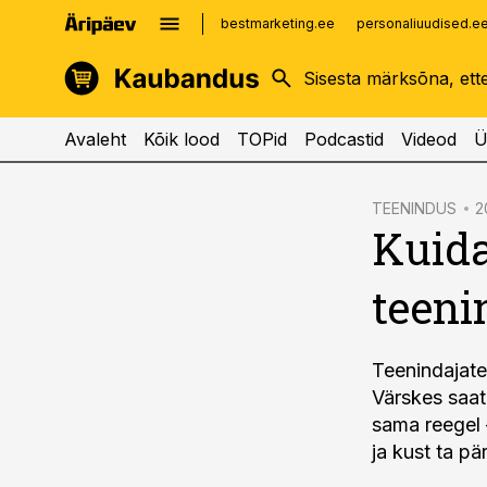
bestmarketing.ee
personaliuudised.e
kinnisvarauudised.ee
imelineajalugu.ee
logistikauudised.ee
imelineteadus.ee
Avaleht
Kõik lood
TOPid
Podcastid
Videod
Ü
cebook
cebook
TEENINDUS
2
Kuida
Twitter)
Twitter)
kedIn
kedIn
teeni
ail
ail
k
k
Teenindajate
Värskes saat
sama reegel –
ja kust ta pär