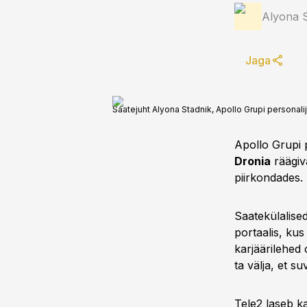
Alyona S
Jaga
Saatejuht Alyona Stadnik, Apollo Grupi personalij
Apollo Grupi 
Dronia
räägiv
piirkondades.
Saatekülalised
portaalis, kus
karjäärilehed 
ta välja, et s
Tele2 laseb ka