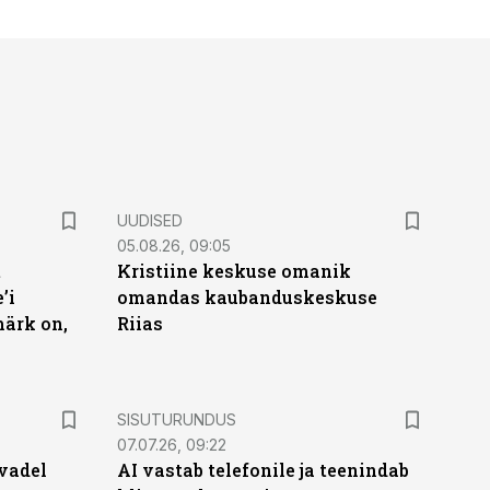
UUDISED
05.08.26, 09:05
t
Kristiine keskuse omanik
’i
omandas kaubanduskeskuse
märk on,
Riias
ST
SISUTURUNDUS
07.07.26, 09:22
vadel
AI vastab telefonile ja teenindab