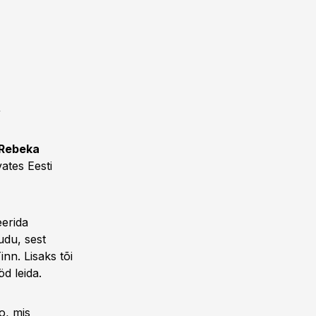
v
Rebeka
ates Eesti
eerida
udu, sest
nn. Lisaks tõi
d leida.
o, mis