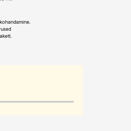
e kohandamine.
evused
akett.