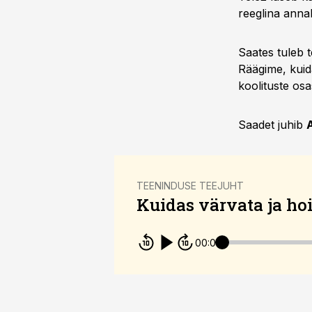
reeglina annab
Saates tuleb 
Räägime, kuida
koolituste osa
Saadet juhib
TEENINDUSE TEEJUHT
Kuidas värvata ja hoi
00:00