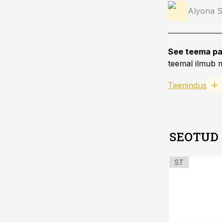
Alyona S
See teema pa
teemal ilmub m
Teenindus
SEOTUD
ST