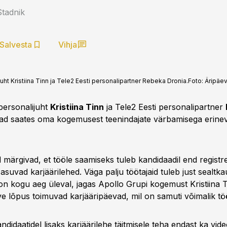
tadnik
Salvesta
Vihja
uht Kristiina Tinn ja Tele2 Eesti personalipartner Rebeka Dronia.
Foto:
Äripäe
personalijuht
Kristiina Tinn
ja Tele2 Eesti personalipartner
ad saates oma kogemusest teenindajate värbamisega erinev
 märgivad, et tööle saamiseks tuleb kandidaadil end registr
 asuvad karjäärilehed. Väga palju töötajaid tuleb just sealtka
on kogu aeg üleval, jagas Apollo Grupi kogemust Kristiina Ti
uve lõpus toimuvad karjääripäevad, mil on samuti võimalik töö
ndidaatidel lisaks karjäärilehe täitmisele teha endast ka vide