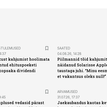
STULEMUSED
SAATED
4:37
04.08.26, 14:28
kust kahjumist hoolimata
Piilmannid tõid kahjumi
untud ehituspoeketi
näidanud Solarisse Apple
opsaka dividendi
taustaga juhi. “Minu ees
et vakantsus oleks null!”
ARVAMUSED
9:45
31.07.26, 17:37
plused vedasid pärast
Jaekaubandus kaotas ke