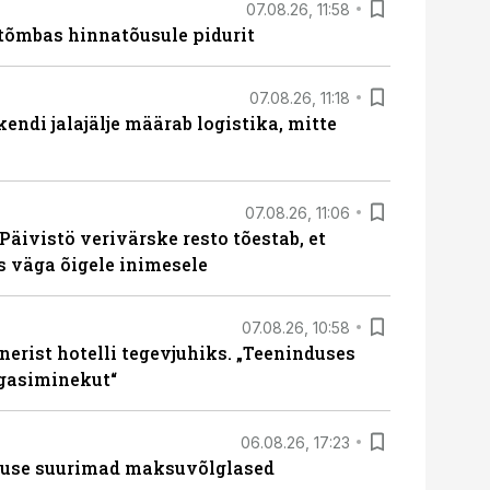
07.08.26, 11:58
tõmbas hinnatõusule pidurit
07.08.26, 11:18
endi jalajälje määrab logistika, mitte
07.08.26, 11:06
Päivistö verivärske resto tõestab, et
ks väga õigele inimesele
07.08.26, 10:58
erist hotelli tegevjuhiks. „Teeninduses
agasiminekut“
06.08.26, 17:23
nduse suurimad maksuvõlglased