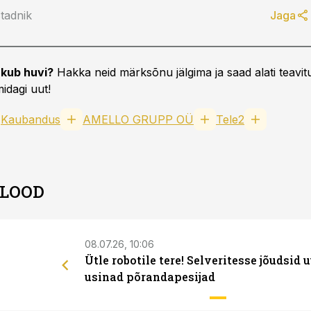
tadnik
Jaga
kub huvi?
Hakka neid märksõnu jälgima ja saad alati teavitu
idagi uut!
Kaubandus
AMELLO GRUPP OÜ
Tele2
 LOOD
08.07.26, 10:06
Ütle robotile tere! Selveritesse jõudsid 
usinad põrandapesijad