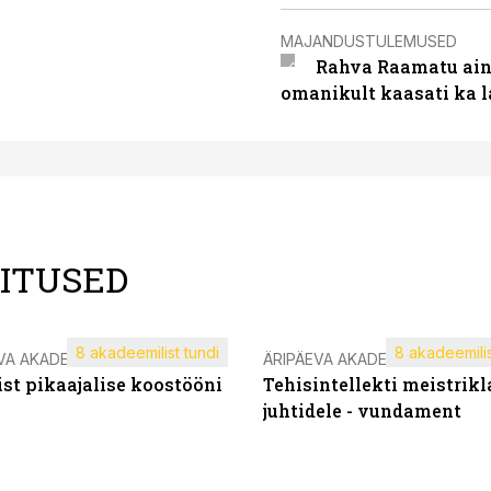
MAJANDUSTULEMUSED
Rahva Raamatu ains
omanikult kaasati ka 
LITUSED
8 akadeemilist tundi
8 akadeemilis
VA AKADEEMIA
ÄRIPÄEVA AKADEEMIA
st pikaajalise koostööni
Tehisintellekti meistrikl
juhtidele - vundament