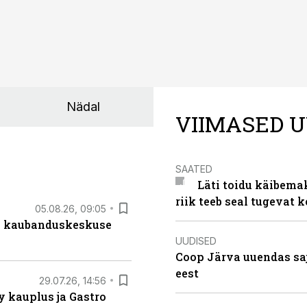
Nädal
VIIMASED U
SAATED
Läti toidu käibema
riik teeb seal tugevat k
05.08.26, 09:05
s kaubanduskeskuse
UUDISED
Coop Järva uuendas s
eest
29.07.26, 14:56
 kauplus ja Gastro