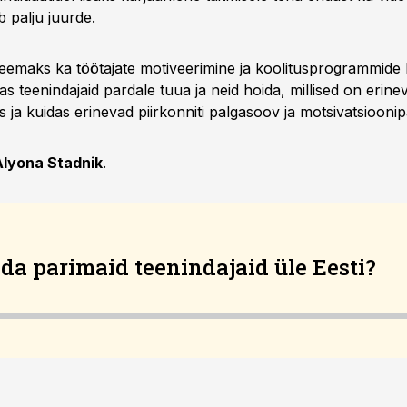
 palju juurde.
teemaks ka töötajate motiveerimine ja koolitusprogrammid
s teenindajaid pardale tuua ja neid hoida, millised on erin
s ja kuidas erinevad piirkonniti palgasoov ja motsivatsioonip
Alyona Stadnik
.
da parimaid teenindajaid üle Eesti?