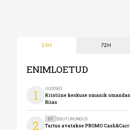
24H
72H
ENIMLOETUD
UUDISED
1
Kristiine keskuse omanik omanda
Riias
ST
SISUTURUNDUS
2
Tartus avatakse PROMO Cash&Carry