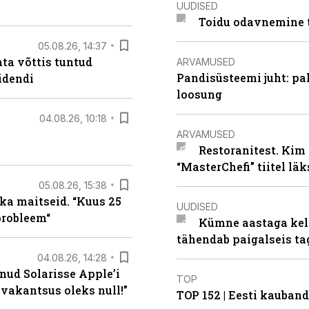
UUDISED
Toidu odavnemine 
05.08.26, 14:37
ta võttis tuntud
ARVAMUSED
Pandisüsteemi juht: pak
idendi
loosung
04.08.26, 10:18
ARVAMUSED
Restoranitest. Kim 
“MasterChefi” tiitel lä
05.08.26, 15:38
ka maitseid. “Kuus 25
UUDISED
probleem“
Kümne aastaga keln
tähendab paigalseis t
04.08.26, 14:28
nud Solarisse Apple’i
TOP
 vakantsus oleks null!”
TOP 152 | Eesti kauba