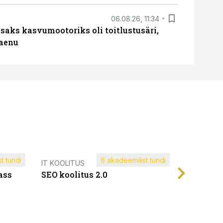
06.08.26, 11:34
aks kasvumootoriks oli toitlustusäri,
laenu
t tundi
6 akadeemilist tundi
Müügijuh
IT KOOLITUS
ass
SEO koolitus 2.0