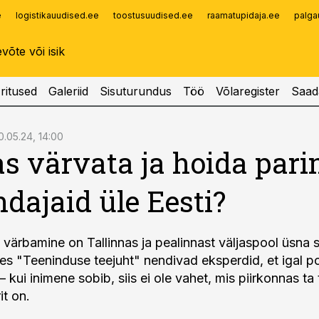
e
logistikauudised.ee
toostusuudised.ee
raamatupidaja.ee
palga
Infopank
Radar
ritused
Galeriid
Sisuturundus
Töö
Võlaregister
Saad
0.05.24, 14:00
s värvata ja hoida par
ndajaid üle Eesti?
 värbamine on Tallinnas ja pealinnast väljaspool üsna 
es "Teeninduse teejuht" nendivad eksperdid, et igal po
 kui inimene sobib, siis ei ole vahet, mis piirkonnas ta
it on.