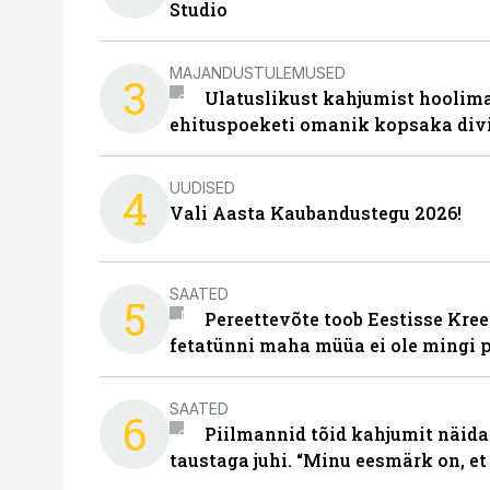
Studio
MAJANDUSTULEMUSED
3
Ulatuslikust kahjumist hoolima
ehituspoeketi omanik kopsaka div
UUDISED
4
Vali Aasta Kaubandustegu 2026!
SAATED
5
Pereettevõte toob Eestisse Kree
fetatünni maha müüa ei ole mingi 
SAATED
6
Piilmannid tõid kahjumit näida
taustaga juhi. “Minu eesmärk on, et