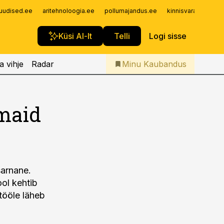
Iseteenindus
uudised.ee
aritehnoloogia.ee
pollumajandus.ee
kinnisvarauudised.
Telli Kaubandus
Küsi AI-lt
Telli
Logi sisse
a vihje
Radar
Minu Kaubandus
imaid
sarnane.
ol kehtib
 tööle läheb