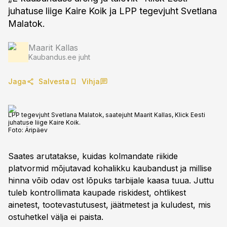
juhatuse liige Kaire Koik ja LPP tegevjuht Svetlana
Malatok.
Maarit Kallas
Kaubandus.ee juht
Jaga
Salvesta
Vihja
LPP tegevjuht Svetlana Malatok, saatejuht Maarit Kallas, Klick Eesti
juhatuse liige Kaire Koik.
Foto:
Äripäev
Saates arutatakse, kuidas kolmandate riikide
platvormid mõjutavad kohalikku kaubandust ja millise
hinna võib odav ost lõpuks tarbijale kaasa tuua. Juttu
tuleb kontrollimata kaupade riskidest, ohtlikest
ainetest, tootevastutusest, jäätmetest ja kuludest, mis
ostuhetkel välja ei paista.