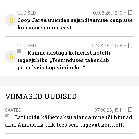
UUDISED
07.08.26, 12:10
5
Coop Järva uuendas sajandivanuse kaupluse
kopsaka summa eest
UUDISED
07.08.26, 10:58
Kümne aastaga kelnerist hotelli
6
tegevjuhiks. „Teeninduses tähendab
paigalseis tagasiminekut“
VIIMASED UUDISED
SAATED
07.08.26, 15:11
Läti toidu käibemaksu alandamine tõi hinnad
alla. Analüütik: riik teeb seal tugevat kontrolli