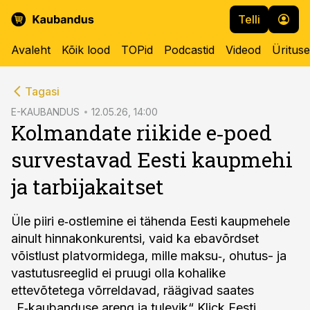
Telli
Avaleht
Kõik lood
TOPid
Podcastid
Videod
Üritus
cebook
cebook
Tagasi
Twitter)
Twitter)
E-KAUBANDUS
12.05.26, 14:00
Kolmandate riikide e‑poed
kedIn
kedIn
survestavad Eesti kaupmehi
ail
ail
ja tarbijakaitset
k
k
Üle piiri e‑ostlemine ei tähenda Eesti kaupmehele
ainult hinnakonkurentsi, vaid ka ebavõrdset
võistlust platvormidega, mille maksu‑, ohutus- ja
vastutusreeglid ei pruugi olla kohalike
ettevõtetega võrreldavad, räägivad saates
„E‑kaubanduse areng ja tulevik“ Klick Eesti