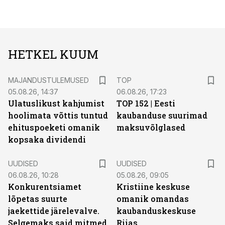
HETKEL KUUM
MAJANDUSTULEMUSED
TOP
05.08.26, 14:37
06.08.26, 17:23
Ulatuslikust kahjumist
TOP 152 | Eesti
hoolimata võttis tuntud
kaubanduse suurimad
ehituspoeketi omanik
maksuvõlglased
kopsaka dividendi
UUDISED
UUDISED
06.08.26, 10:28
05.08.26, 09:05
Konkurentsiamet
Kristiine keskuse
lõpetas suurte
omanik omandas
jaekettide järelevalve.
kaubanduskeskuse
Selgemaks said mitmed
Riias