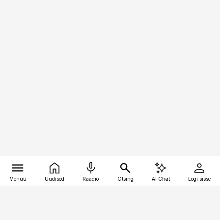
Menüü
Uudised
Raadio
Otsing
AI Chat
Logi sisse