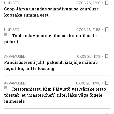
UUDISED
07.08.26, 12:10
Coop Järva uuendas sajandivanuse kaupluse
kopsaka summa eest
UUDISED
07.08.26, 11:58
Toidu odavnemine tõmbas hinnatõusule
pidurit
ARVAMUSED
07.08.26, 11:18
Pandisüsteemi juht: pakendi jalajälje määrab
logistika, mitte loosung
ARVAMUSED
07.08.26, 11:06
Restoranitest. Kim Päivistö verivärske resto
tõestab, et “MasterChefi” tiitel läks väga õigele
inimesele