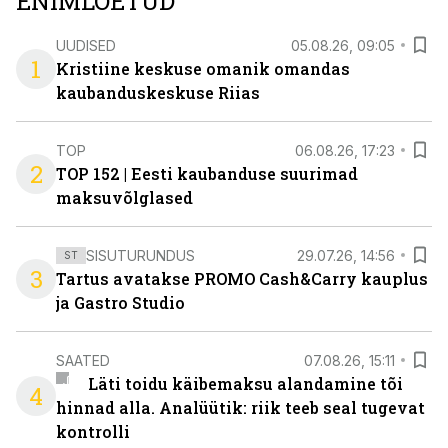
ENIMLOETUD
UUDISED
05.08.26, 09:05
1
Kristiine keskuse omanik omandas
kaubanduskeskuse Riias
TOP
06.08.26, 17:23
2
TOP 152 | Eesti kaubanduse suurimad
maksuvõlglased
SISUTURUNDUS
29.07.26, 14:56
ST
3
Tartus avatakse PROMO Cash&Carry kauplus
ja Gastro Studio
SAATED
07.08.26, 15:11
Läti toidu käibemaksu alandamine tõi
4
hinnad alla. Analüütik: riik teeb seal tugevat
kontrolli