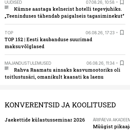
UUDISED
07.08.26, 10:58
Kümne aastaga kelnerist hotelli tegevjuhiks.
„Teeninduses tähendab paigalseis tagasiminekut“
TOP
06.08.26, 17:23
TOP 152 | Eesti kaubanduse suurimad
maksuvõlglased
MAJANDUSTULEMUSED
06.08.26, 11:34
Rahva Raamatu ainsaks kasvumootoriks oli
toitlustusäri, omanikult kaasati ka laenu
KONVERENTSID JA KOOLITUSED
Jaekettide külastusseminar 2026
ÄRIPÄEVA AKADEE
Müügist pikaaj