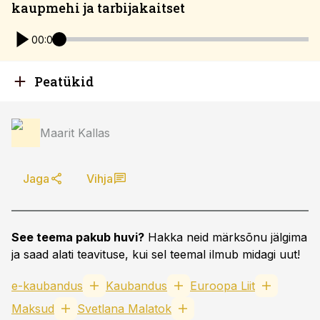
kaupmehi ja tarbijakaitset
00:00
Peatükid
Maarit Kallas
Jaga
Vihja
See teema pakub huvi?
Hakka neid märksõnu jälgima
ja saad alati teavituse, kui sel teemal ilmub midagi uut!
e-kaubandus
Kaubandus
Euroopa Liit
Maksud
Svetlana Malatok