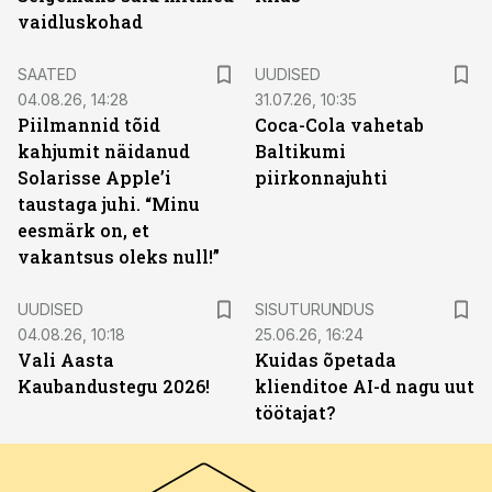
vaidluskohad
SAATED
UUDISED
04.08.26, 14:28
31.07.26, 10:35
Piilmannid tõid
Coca-Cola vahetab
kahjumit näidanud
Baltikumi
Solarisse Apple’i
piirkonnajuhti
taustaga juhi. “Minu
eesmärk on, et
vakantsus oleks null!”
ST
UUDISED
SISUTURUNDUS
04.08.26, 10:18
25.06.26, 16:24
Vali Aasta
Kuidas õpetada
Kaubandustegu 2026!
klienditoe AI-d nagu uut
töötajat?