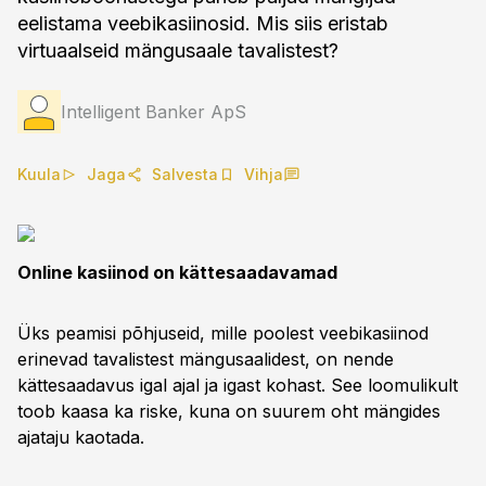
eelistama veebikasiinosid. Mis siis eristab
virtuaalseid mängusaale tavalistest?
Intelligent Banker ApS
Kuula
Jaga
Salvesta
Vihja
Online kasiinod on kättesaadavamad
Üks peamisi põhjuseid, mille poolest veebikasiinod
erinevad tavalistest mängusaalidest, on nende
kättesaadavus igal ajal ja igast kohast. See loomulikult
toob kaasa ka riske, kuna on suurem oht mängides
ajataju kaotada.