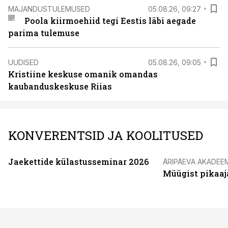
MAJANDUSTULEMUSED
05.08.26, 09:27
Poola kiirmoehiid tegi Eestis läbi aegade
parima tulemuse
UUDISED
05.08.26, 09:05
Kristiine keskuse omanik omandas
kaubanduskeskuse Riias
KONVERENTSID JA KOOLITUSED
Jaekettide külastusseminar 2026
ÄRIPÄEVA AKADEE
Müügist pikaaj