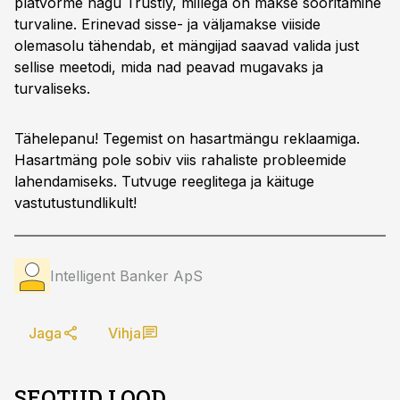
platvorme nagu Trustly, millega on makse sooritamine
turvaline. Erinevad sisse- ja väljamakse viiside
olemasolu tähendab, et mängijad saavad valida just
sellise meetodi, mida nad peavad mugavaks ja
turvaliseks.
Tähelepanu! Tegemist on hasartmängu reklaamiga.
Hasartmäng pole sobiv viis rahaliste probleemide
lahendamiseks. Tutvuge reeglitega ja käituge
vastutustundlikult!
Intelligent Banker ApS
Jaga
Vihja
SEOTUD LOOD