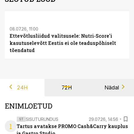
08.07.26, 11:00
Ettevõtlusliidud valitsusele: Nutri-Score'i
kasutuselevõtt Eestis ei ole teaduspõhiselt
tõendatud
24H
72H
Nädal
ENIMLOETUD
SISUTURUNDUS
29.07.26, 14:56
ST
1
Tartus avatakse PROMO Cash&Carry kauplus
ja Gastro Studio