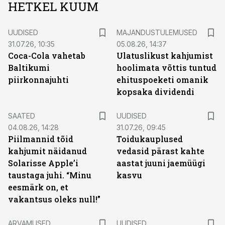
HETKEL KUUM
UUDISED
MAJANDUSTULEMUSED
31.07.26, 10:35
05.08.26, 14:37
Coca-Cola vahetab
Ulatuslikust kahjumist
Baltikumi
hoolimata võttis tuntud
piirkonnajuhti
ehituspoeketi omanik
kopsaka dividendi
SAATED
UUDISED
04.08.26, 14:28
31.07.26, 09:45
Piilmannid tõid
Toidukauplused
kahjumit näidanud
vedasid pärast kahte
Solarisse Apple’i
aastat juuni jaemüügi
taustaga juhi. “Minu
kasvu
eesmärk on, et
vakantsus oleks null!”
ARVAMUSED
UUDISED