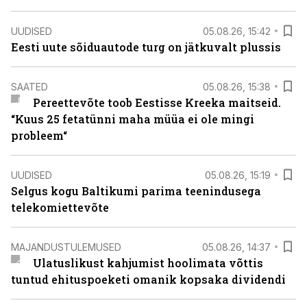
UUDISED
05.08.26, 15:42
Eesti uute sõiduautode turg on jätkuvalt plussis
SAATED
05.08.26, 15:38
Pereettevõte toob Eestisse Kreeka maitseid.
“Kuus 25 fetatünni maha müüa ei ole mingi
probleem“
UUDISED
05.08.26, 15:19
Selgus kogu Baltikumi parima teenindusega
telekomiettevõte
MAJANDUSTULEMUSED
05.08.26, 14:37
Ulatuslikust kahjumist hoolimata võttis
tuntud ehituspoeketi omanik kopsaka dividendi