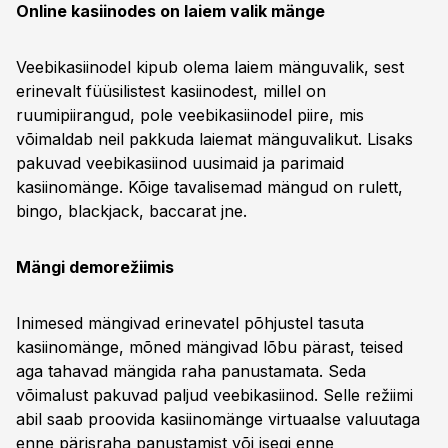
Online kasiinodes on laiem valik mänge
Veebikasiinodel kipub olema laiem mänguvalik, sest
erinevalt füüsilistest kasiinodest, millel on
ruumipiirangud, pole veebikasiinodel piire, mis
võimaldab neil pakkuda laiemat mänguvalikut. Lisaks
pakuvad veebikasiinod uusimaid ja parimaid
kasiinomänge. Kõige tavalisemad mängud on rulett,
bingo, blackjack, baccarat jne.
Mängi demorežiimis
Inimesed mängivad erinevatel põhjustel tasuta
kasiinomänge, mõned mängivad lõbu pärast, teised
aga tahavad mängida raha panustamata. Seda
võimalust pakuvad paljud veebikasiinod. Selle režiimi
abil saab proovida kasiinomänge virtuaalse valuutaga
enne pärisraha panustamist või isegi enne