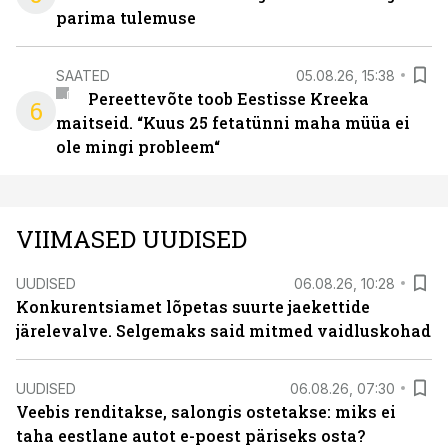
parima tulemuse
SAATED
05.08.26, 15:38
Pereettevõte toob Eestisse Kreeka
6
maitseid. “Kuus 25 fetatünni maha müüa ei
ole mingi probleem“
VIIMASED UUDISED
UUDISED
06.08.26, 10:28
Konkurentsiamet lõpetas suurte jaekettide
järelevalve. Selgemaks said mitmed vaidluskohad
UUDISED
06.08.26, 07:30
Veebis renditakse, salongis ostetakse: miks ei
taha eestlane autot e-poest päriseks osta?