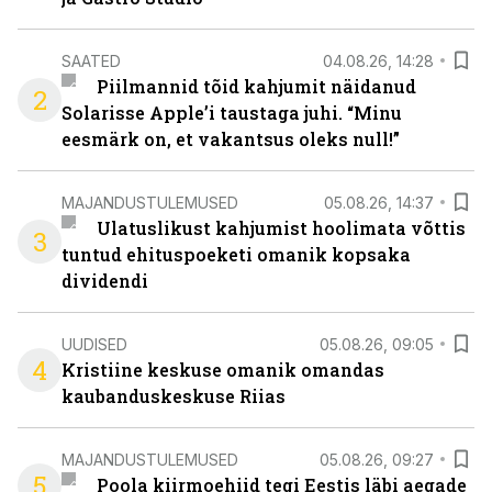
SAATED
04.08.26, 14:28
Piilmannid tõid kahjumit näidanud
2
Solarisse Apple’i taustaga juhi. “Minu
eesmärk on, et vakantsus oleks null!”
MAJANDUSTULEMUSED
05.08.26, 14:37
Ulatuslikust kahjumist hoolimata võttis
3
tuntud ehituspoeketi omanik kopsaka
dividendi
UUDISED
05.08.26, 09:05
4
Kristiine keskuse omanik omandas
kaubanduskeskuse Riias
MAJANDUSTULEMUSED
05.08.26, 09:27
5
Poola kiirmoehiid tegi Eestis läbi aegade