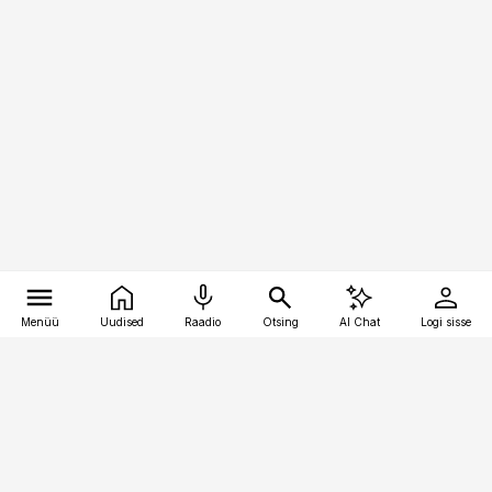
Menüü
Uudised
Raadio
Otsing
AI Chat
Logi sisse
Vana-Lõuna 39/1, 19094 Tallinn
(+372) 667 0111
kaubandus@kaubandus.ee