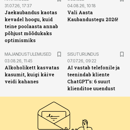
31.07.26, 17:37
04.08.26, 10:18
Jaekaubandus kaotas
Vali Aasta
kevadel hoogu, kuid
Kaubandustegu 2026!
teine poolaasta annab
põhjust mõõdukaks
optimismiks
ST
MAJANDUSTULEMUSED
SISUTURUNDUS
03.08.26, 11:45
07.07.26, 09:22
Alkoholikett kasvatas
AI vastab telefonile ja
kasumit, kuigi käive
teenindab kliente
veidi kahanes
ChatGPT’s: 6 suurt
klienditoe uuendust