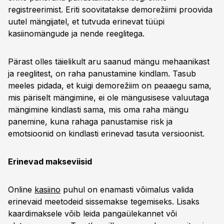
registreerimist. Eriti soovitatakse demorežiimi proovida
uutel mängijatel, et tutvuda erinevat tüüpi
kasiinomängude ja nende reeglitega.
Pärast olles täielikult aru saanud mängu mehaanikast
ja reeglitest, on raha panustamine kindlam. Tasub
meeles pidada, et kuigi demorežiim on peaaegu sama,
mis päriselt mängimine, ei ole mängusisese valuutaga
mängimine kindlasti sama, mis oma raha mängu
panemine, kuna rahaga panustamise risk ja
emotsioonid on kindlasti erinevad tasuta versioonist.
Erinevad makseviisid
Online
kasiino
puhul on enamasti võimalus valida
erinevaid meetodeid sissemakse tegemiseks. Lisaks
kaardimaksele võib leida pangaülekannet või