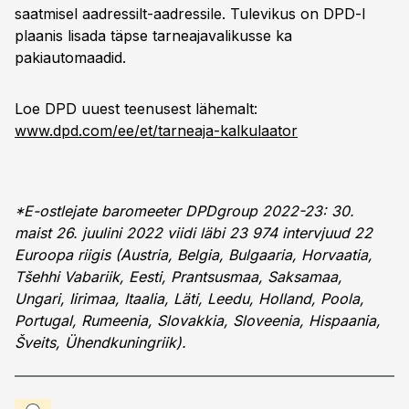
saatmisel aadressilt-aadressile. Tulevikus on DPD-l
plaanis lisada täpse tarneajavalikusse ka
pakiautomaadid.
Loe DPD uuest teenusest lähemalt:
www.dpd.com/ee/et/tarneaja-kalkulaator
*E-ostlejate baromeeter DPDgroup 2022-23: 30.
maist 26. juulini 2022 viidi läbi 23 974 intervjuud 22
Euroopa riigis (Austria, Belgia, Bulgaaria, Horvaatia,
Tšehhi Vabariik, Eesti, Prantsusmaa, Saksamaa,
Ungari, Iirimaa, Itaalia, Läti, Leedu, Holland, Poola,
Portugal, Rumeenia, Slovakkia, Sloveenia, Hispaania,
Šveits, Ühendkuningriik).