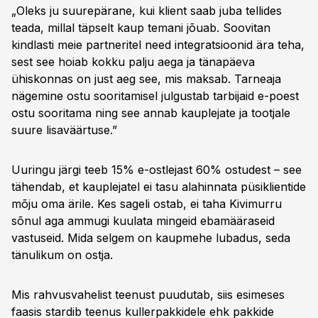
„Oleks ju suurepärane, kui klient saab juba tellides
teada, millal täpselt kaup temani jõuab. Soovitan
kindlasti meie partneritel need integratsioonid ära teha,
sest see hoiab kokku palju aega ja tänapäeva
ühiskonnas on just aeg see, mis maksab. Tarneaja
nägemine ostu sooritamisel julgustab tarbijaid e-poest
ostu sooritama ning see annab kauplejate ja tootjale
suure lisaväärtuse.”
Uuringu järgi teeb 15% e-ostlejast 60% ostudest – see
tähendab, et kauplejatel ei tasu alahinnata püsiklientide
mõju oma ärile. Kes sageli ostab, ei taha Kivimurru
sõnul aga ammugi kuulata mingeid ebamääraseid
vastuseid. Mida selgem on kaupmehe lubadus, seda
tänulikum on ostja.
Mis rahvusvahelist teenust puudutab, siis esimeses
faasis stardib teenus kullerpakkidele ehk pakkide