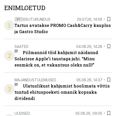
ENIMLOETUD
SISUTURUNDUS
29.07.26, 14:56
ST
1
Tartus avatakse PROMO Cash&Carry kauplus
ja Gastro Studio
SAATED
04.08.26, 14:28
Piilmannid tõid kahjumit näidanud
2
Solarisse Apple’i taustaga juhi. “Minu
eesmärk on, et vakantsus oleks null!”
MAJANDUSTULEMUSED
05.08.26, 14:37
Ulatuslikust kahjumist hoolimata võttis
3
tuntud ehituspoeketi omanik kopsaka
dividendi
UUDISED
05.08.26, 09:05