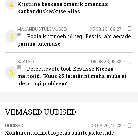
4
Kristiine keskuse omanik omandas
kaubanduskeskuse Riias
MAJANDUSTULEMUSED
05.08.26, 09:27
5
Poola kiirmoehiid tegi Eestis läbi aegade
parima tulemuse
SAATED
05.08.26, 15:38
Pereettevõte toob Eestisse Kreeka
6
maitseid. “Kuus 25 fetatünni maha müüa ei
ole mingi probleem“
VIIMASED UUDISED
UUDISED
06.08.26, 10:28
Konkurentsiamet lõpetas suurte jaekettide