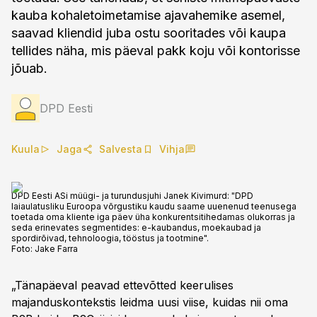
kauba kohaletoimetamise ajavahemike asemel,
saavad kliendid juba ostu sooritades või kaupa
tellides näha, mis päeval pakk koju või kontorisse
jõuab.
DPD Eesti
Kuula
Jaga
Salvesta
Vihja
DPD Eesti ASi müügi- ja turundusjuhi Janek Kivimurd: "DPD
laiaulatusliku Euroopa võrgustiku kaudu saame uuenenud teenusega
toetada oma kliente iga päev üha konkurentsitihedamas olukorras ja
seda erinevates segmentides: e-kaubandus, moekaubad ja
spordirõivad, tehnoloogia, tööstus ja tootmine".
Foto:
Jake Farra
„Tänapäeval peavad ettevõtted keerulises
majanduskontekstis leidma uusi viise, kuidas nii oma