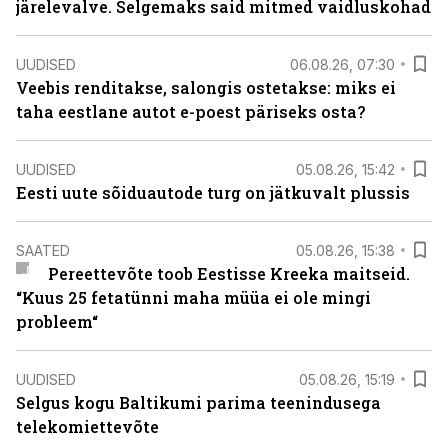
järelevalve. Selgemaks said mitmed vaidluskohad
UUDISED
06.08.26, 07:30
Veebis renditakse, salongis ostetakse: miks ei
taha eestlane autot e-poest päriseks osta?
UUDISED
05.08.26, 15:42
Eesti uute sõiduautode turg on jätkuvalt plussis
SAATED
05.08.26, 15:38
Pereettevõte toob Eestisse Kreeka maitseid.
“Kuus 25 fetatünni maha müüa ei ole mingi
probleem“
UUDISED
05.08.26, 15:19
Selgus kogu Baltikumi parima teenindusega
telekomiettevõte