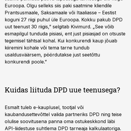
Euroopa. Olgu selleks siis paki saatmine kliendile
Prantsusmaale, Saksamaale või Itaaliasse – Eestist
koguni 27 riigi puhul üle Euroopa. Kokku pakub DPD
uut teenust 30 riigis,” selgitab Kivimurd. „See võib
esmapilgul tunduda pisiasi, ent just pisiasjad on otsuste
tegemisel tähtsal kohal. Kui konkurendi kaup jõuab
kiiremini kohale või tema tarne tundub
usaldusväärsem, pöördutakse just seetõttu
konkurendi poole.”
Kuidas liituda DPD uue teenusega?
Esmalt tuleb e-kauplusel, tootjal või
kaubandusettevõttel valida partneriks DPD ning teise
olulise soovitusena panna oma ostukeskkond läbi
API-liidestuse suhtlema DPD tarneaja kalkulaatoriga.