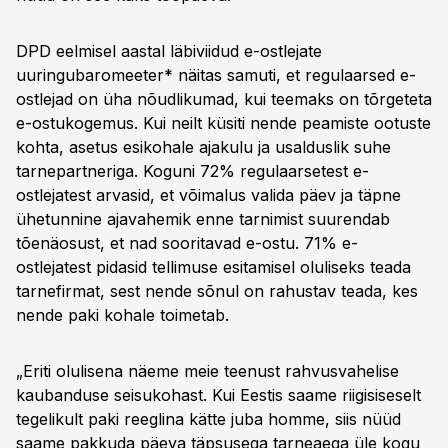
DPD eelmisel aastal läbiviidud e-ostlejate
uuringubaromeeter* näitas samuti, et regulaarsed e-
ostlejad on üha nõudlikumad, kui teemaks on tõrgeteta
e-ostukogemus. Kui neilt küsiti nende peamiste ootuste
kohta, asetus esikohale ajakulu ja usalduslik suhe
tarnepartneriga. Koguni 72% regulaarsetest e-
ostlejatest arvasid, et võimalus valida päev ja täpne
ühetunnine ajavahemik enne tarnimist suurendab
tõenäosust, et nad sooritavad e-ostu. 71% e-
ostlejatest pidasid tellimuse esitamisel oluliseks teada
tarnefirmat, sest nende sõnul on rahustav teada, kes
nende paki kohale toimetab.
„Eriti olulisena näeme meie teenust rahvusvahelise
kaubanduse seisukohast. Kui Eestis saame riigisiseselt
tegelikult paki reeglina kätte juba homme, siis nüüd
saame pakkuda päeva täpsusega tarneaega üle kogu