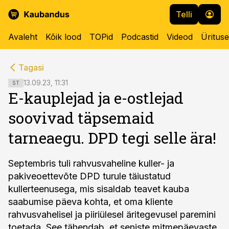
Telli
Avaleht
Kõik lood
TOPid
Podcastid
Videod
Üritus
cebook
cebook
Tagasi
Twitter)
Twitter)
13.09.23, 11:31
ST
E-kauplejad ja e-ostlejad
kedIn
kedIn
soovivad täpsemaid
ail
ail
tarneaegu. DPD tegi selle ära!
k
k
Septembris tuli rahvusvaheline kuller- ja
pakiveoettevõte DPD turule täiustatud
kullerteenusega, mis sisaldab teavet kauba
saabumise päeva kohta, et oma kliente
rahvusvahelisel ja piiriülesel äritegevusel paremini
toetada. See tähendab, et seniste mitmepäevaste