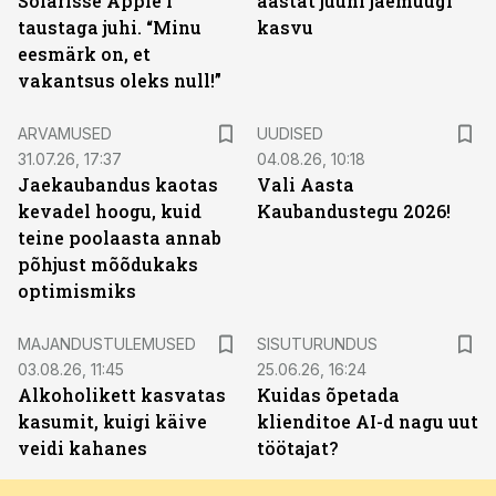
Solarisse Apple’i
aastat juuni jaemüügi
taustaga juhi. “Minu
kasvu
eesmärk on, et
vakantsus oleks null!”
ARVAMUSED
UUDISED
31.07.26, 17:37
04.08.26, 10:18
Jaekaubandus kaotas
Vali Aasta
kevadel hoogu, kuid
Kaubandustegu 2026!
teine poolaasta annab
põhjust mõõdukaks
optimismiks
ST
MAJANDUSTULEMUSED
SISUTURUNDUS
03.08.26, 11:45
25.06.26, 16:24
Alkoholikett kasvatas
Kuidas õpetada
kasumit, kuigi käive
klienditoe AI-d nagu uut
veidi kahanes
töötajat?