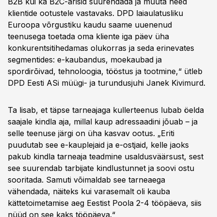
B2B kui ka B2C-ärisid suurendada ja muuta need
klientide ootustele vastavaks. DPD laiaulatusliku
Euroopa võrgustiku kaudu saame uuenenud
teenusega toetada oma kliente iga päev üha
konkurentsitihedamas olukorras ja seda erinevates
segmentides: e-kaubandus, moekaubad ja
spordirõivad, tehnoloogia, tööstus ja tootmine,“ ütleb
DPD Eesti ASi müügi- ja turundusjuhi Janek Kivimurd.
Ta lisab, et täpse tarneajaga kullerteenus lubab öelda
saajale kindla aja, millal kaup adressaadini jõuab – ja
selle teenuse järgi on üha kasvav ootus. „Eriti
puudutab see e-kauplejaid ja e-ostjaid, kelle jaoks
pakub kindla tarneaja teadmine usaldusväärsust, sest
see suurendab tarbijate kindlustunnet ja soovi ostu
sooritada. Samuti võimaldab see tarneaega
vähendada, näiteks kui varasemalt oli kauba
kättetoimetamise aeg Eestist Poola 2-4 tööpäeva, siis
nüüd on see kaks tööpäeva.“