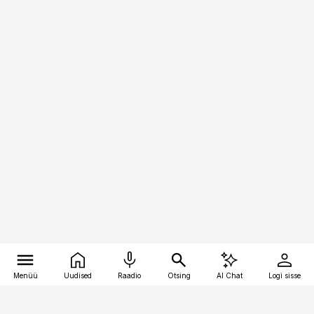
Menüü
Uudised
Raadio
Otsing
AI Chat
Logi sisse