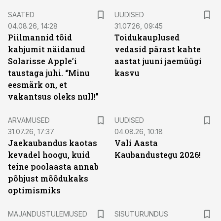
SAATED
UUDISED
04.08.26, 14:28
31.07.26, 09:45
Piilmannid tõid
Toidukauplused
kahjumit näidanud
vedasid pärast kahte
Solarisse Apple’i
aastat juuni jaemüügi
taustaga juhi. “Minu
kasvu
eesmärk on, et
vakantsus oleks null!”
ARVAMUSED
UUDISED
31.07.26, 17:37
04.08.26, 10:18
Jaekaubandus kaotas
Vali Aasta
kevadel hoogu, kuid
Kaubandustegu 2026!
teine poolaasta annab
põhjust mõõdukaks
optimismiks
ST
MAJANDUSTULEMUSED
SISUTURUNDUS