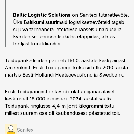
Baltic Logistic Solutions
on Sanitexi tütarettevõte.
Üks Baltikumi suurimaid logistikaettevõtteid tagab
sujuva tarneahela, efektiivse laoseisu halduse ja
kvaliteetse teenuse kõikides etappides, alates
tootjast kuni kliendini.
Toidupankade idee pärineb 1960. aastate keskpaigast
Ameerikast. Eesti Toidupanga kutsusid ellu 2010. aasta
märtsis Eesti-Hollandi Heategevusfond ja
Swedbank
.
Eesti Toidupangast antav abi ulatub iganädalaselt
keskmiselt 16 000 inimeseni. 2024. aastal saatis
Toidupank ringlusse 4,4 miljonit kilogrammi toitu,
millest suurem osa oli kaubandusest päästetud toit.
Sanitex