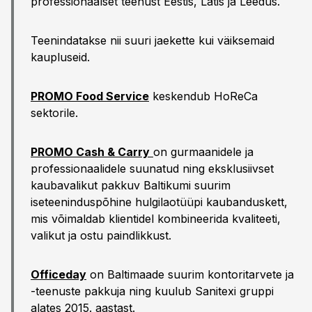
professionaalset teenust Eestis, Lätis ja Leedus.
Teenindatakse nii suuri jaekette kui väiksemaid
kaupluseid.
PROMO Food Service
keskendub HoReCa
sektorile.
PROMO Cash & Carry
on gurmaanidele ja
professionaalidele suunatud ning eksklusiivset
kaubavalikut pakkuv Baltikumi suurim
iseteeninduspõhine hulgilaotüüpi kaubanduskett,
mis võimaldab klientidel kombineerida kvaliteeti,
valikut ja ostu paindlikkust.
Officeday
on Baltimaade suurim kontoritarvete ja
-teenuste pakkuja ning kuulub Sanitexi gruppi
alates 2015. aastast.