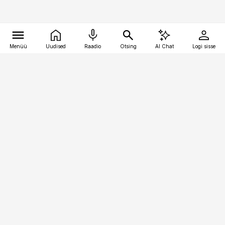
Menüü
Uudised
Raadio
Otsing
AI Chat
Logi sisse
Vana-Lõuna 39/1, 19094 Tallinn
(+372) 667 0111
kaubandus@kaubandus.ee
Telli
Reklaam
Firmast
Sisu kasutamisõigused
Ajakirjaniku
eetikakoodeks
Üldtingimused
Privaatsustingimused