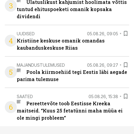
Ulatuslikust kahjumist hoolimata võttis
3
tuntud ehituspoeketi omanik kopsaka
dividendi
UUDISED
05.08.26, 09:05
4
Kristiine keskuse omanik omandas
kaubanduskeskuse Riias
MAJANDUSTULEMUSED
05.08.26, 09:27
5
Poola kiirmoehiid tegi Eestis läbi aegade
parima tulemuse
SAATED
05.08.26, 15:38
Pereettevõte toob Eestisse Kreeka
6
maitseid. “Kuus 25 fetatünni maha müüa ei
ole mingi probleem“