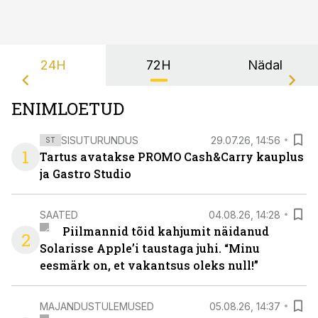
24H
72H
Nädal
ENIMLOETUD
SISUTURUNDUS
29.07.26, 14:56
ST
1
Tartus avatakse PROMO Cash&Carry kauplus
ja Gastro Studio
SAATED
04.08.26, 14:28
Piilmannid tõid kahjumit näidanud
2
Solarisse Apple’i taustaga juhi. “Minu
eesmärk on, et vakantsus oleks null!”
MAJANDUSTULEMUSED
05.08.26, 14:37