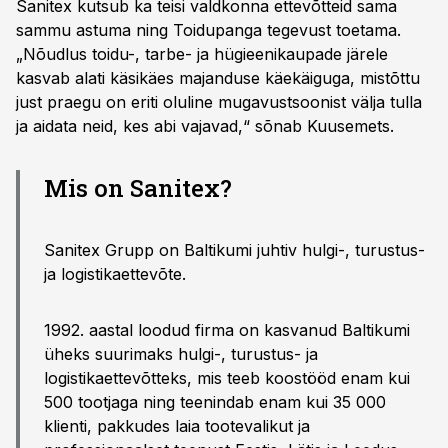
Sanitex kutsub ka teisi valdkonna ettevõtteid sama
sammu astuma ning Toidupanga tegevust toetama.
„Nõudlus toidu-, tarbe- ja hügieenikaupade järele
kasvab alati käsikäes majanduse käekäiguga, mistõttu
just praegu on eriti oluline mugavustsoonist välja tulla
ja aidata neid, kes abi vajavad,“ sõnab Kuusemets.
Mis on Sanitex?
Sanitex Grupp on Baltikumi juhtiv hulgi-, turustus-
ja logistikaettevõte.
1992. aastal loodud firma on kasvanud Baltikumi
üheks suurimaks hulgi-, turustus- ja
logistikaettevõtteks, mis teeb koostööd enam kui
500 tootjaga ning teenindab enam kui 35 000
klienti, pakkudes laia tootevalikut ja