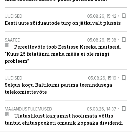
UUDISED
05.08.26, 15:42
Eesti uute sõiduautode turg on jätkuvalt plussis
SAATED
05.08.26, 15:38
Pereettevõte toob Eestisse Kreeka maitseid.
“Kuus 25 fetatünni maha müüa ei ole mingi
probleem“
UUDISED
05.08.26, 15:19
Selgus kogu Baltikumi parima teenindusega
telekomiettevõte
MAJANDUSTULEMUSED
05.08.26, 14:37
Ulatuslikust kahjumist hoolimata võttis
tuntud ehituspoeketi omanik kopsaka dividendi