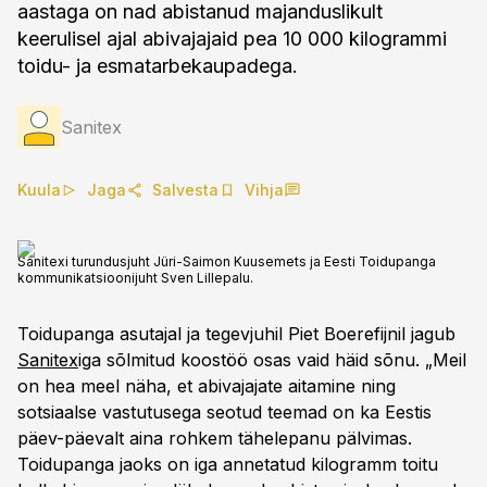
aastaga on nad abistanud majanduslikult
keerulisel ajal abivajajaid pea 10 000 kilogrammi
toidu- ja esmatarbekaupadega.
Sanitex
Kuula
Jaga
Salvesta
Vihja
Sanitexi turundusjuht Jüri-Saimon Kuusemets ja Eesti Toidupanga
kommunikatsioonijuht Sven Lillepalu.
Toidupanga asutajal ja tegevjuhil Piet Boerefijnil jagub
Sanitex
iga sõlmitud koostöö osas vaid häid sõnu. „Meil
on hea meel näha, et abivajajate aitamine ning
sotsiaalse vastutusega seotud teemad on ka Eestis
päev-päevalt aina rohkem tähelepanu pälvimas.
Toidupanga jaoks on iga annetatud kilogramm toitu