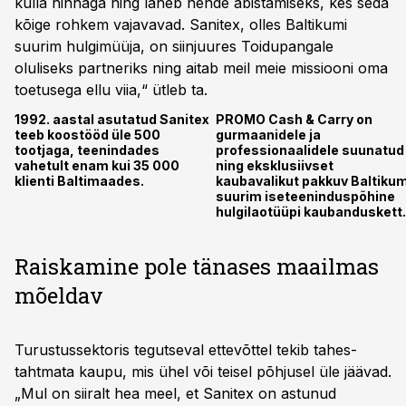
kulla hinnaga ning läheb nende abistamiseks, kes seda
kõige rohkem vajavavad. Sanitex, olles Baltikumi
suurim hulgimüüja, on siinjuures Toidupangale
oluliseks partneriks ning aitab meil meie missiooni oma
toetusega ellu viia,“ ütleb ta.
1992. aastal asutatud Sanitex
PROMO Cash & Carry on
teeb koostööd üle 500
gurmaanidele ja
tootjaga, teenindades
professionaalidele suunatud
vahetult enam kui 35 000
ning eksklusiivset
klienti Baltimaades.
kaubavalikut pakkuv Baltikum
suurim iseteeninduspõhine
hulgilaotüüpi kaubanduskett.
Raiskamine pole tänases maailmas
mõeldav
Turustussektoris tegutseval ettevõttel tekib tahes-
tahtmata kaupu, mis ühel või teisel põhjusel üle jäävad.
„Mul on siiralt hea meel, et Sanitex on astunud