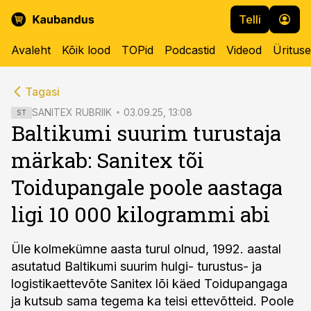
Telli
Avaleht
Kõik lood
TOPid
Podcastid
Videod
Üritus
cebook
cebook
Tagasi
Twitter)
Twitter)
SANITEX RUBRIIK
03.09.25, 13:08
ST
Baltikumi suurim turustaja
kedIn
kedIn
märkab: Sanitex tõi
ail
ail
Toidupangale poole aastaga
k
k
ligi 10 000 kilogrammi abi
Üle kolmekümne aasta turul olnud, 1992. aastal
asutatud Baltikumi suurim hulgi- turustus- ja
logistikaettevõte Sanitex lõi käed Toidupangaga
ja kutsub sama tegema ka teisi ettevõtteid. Poole