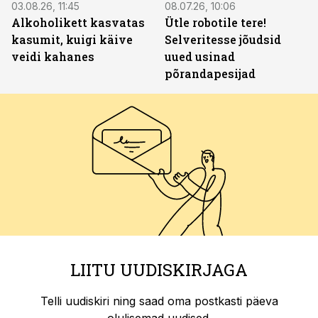
03.08.26, 11:45
08.07.26, 10:06
Alkoholikett kasvatas
Ütle robotile tere!
kasumit, kuigi käive
Selveritesse jõudsid
veidi kahanes
uued usinad
põrandapesijad
LIITU UUDISKIRJAGA
Telli uudiskiri ning saad oma postkasti päeva