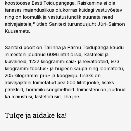
koostöösse Eesti Toidupangaga. Raiskamine ei ole
tänases majanduslikus olukorras kuidagi vastuvõetav
ning on loomulik ja vastutustundlik suunata need
abivajajatele,“ ütleb Sanitexi turundusjuht Jüri-Saimon
Kuusemets.
Sanitexi poolt on Tallinna ja Pärnu Toidupanga kaudu
inimesteni jõudnud 6096 liitrit õlisid, kastmeid ja
kuivaineid, 1232 kilogrammi saia- ja leivatooteid, 973
kilogrammi tööstus- ja hügieenikaupa ning loomatoitu,
205 kilogrammi puu- ja köögivilju. Lisaks on
abivajajateni toimetatud pea 500 liitrit jooke, lisaks
pähkleid, hommikusöögihelbeid. Inimesteni on jõudnud
ka maiustusi, lastetoitusid, liha jne.
Tulge ja aidake ka!