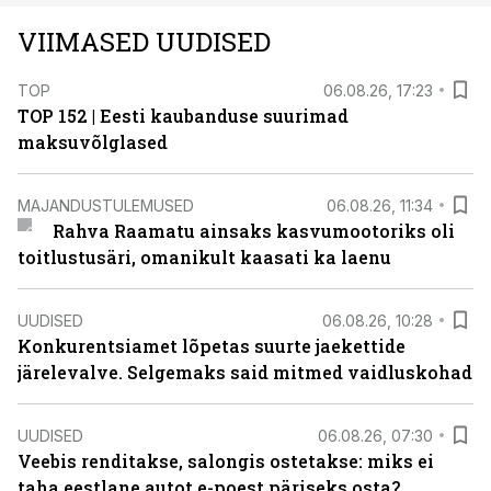
VIIMASED UUDISED
TOP
06.08.26, 17:23
TOP 152 | Eesti kaubanduse suurimad
maksuvõlglased
MAJANDUSTULEMUSED
06.08.26, 11:34
Rahva Raamatu ainsaks kasvumootoriks oli
toitlustusäri, omanikult kaasati ka laenu
UUDISED
06.08.26, 10:28
Konkurentsiamet lõpetas suurte jaekettide
järelevalve. Selgemaks said mitmed vaidluskohad
UUDISED
06.08.26, 07:30
Veebis renditakse, salongis ostetakse: miks ei
taha eestlane autot e-poest päriseks osta?